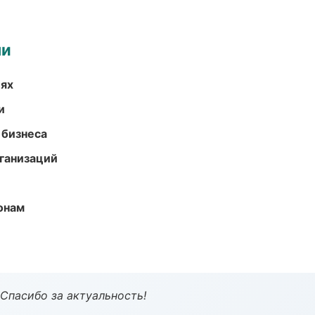
ми
иях
и
 бизнеса
ганизаций
онам
 Спасибо за актуальность!