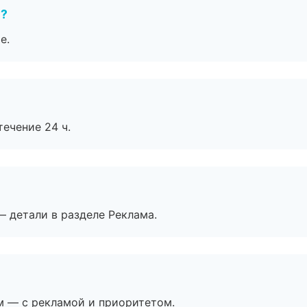
е?
е.
течение 24 ч.
— детали в разделе Реклама.
м — с рекламой и приоритетом.