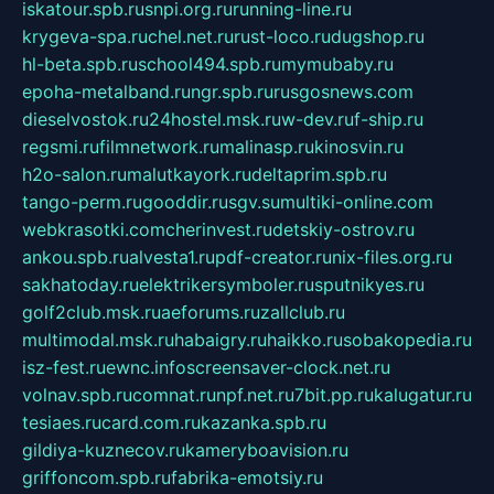
iskatour.spb.ru
snpi.org.ru
running-line.ru
krygeva-spa.ru
chel.net.ru
rust-loco.ru
dugshop.ru
hl-beta.spb.ru
school494.spb.ru
mymubaby.ru
epoha-metalband.ru
ngr.spb.ru
rusgosnews.com
dieselvostok.ru
24hostel.msk.ru
w-dev.ru
f-ship.ru
regsmi.ru
filmnetwork.ru
malinasp.ru
kinosvin.ru
h2o-salon.ru
malutkayork.ru
deltaprim.spb.ru
tango-perm.ru
gooddir.ru
sgv.su
multiki-online.com
webkrasotki.com
cherinvest.ru
detskiy-ostrov.ru
ankou.spb.ru
alvesta1.ru
pdf-creator.ru
nix-files.org.ru
sakhatoday.ru
elektrikersymboler.ru
sputnikyes.ru
golf2club.msk.ru
aeforums.ru
zallclub.ru
multimodal.msk.ru
habaigry.ru
haikko.ru
sobakopedia.ru
isz-fest.ru
ewnc.info
screensaver-clock.net.ru
volnav.spb.ru
comnat.ru
npf.net.ru
7bit.pp.ru
kalugatur.ru
tesiaes.ru
card.com.ru
kazanka.spb.ru
gildiya-kuznecov.ru
kameryboavision.ru
griffoncom.spb.ru
fabrika-emotsiy.ru