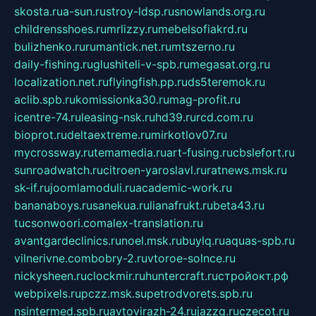
skosta.ru
a-sun.ru
stroy-ldsp.ru
snowlands.org.ru
childrensshoes.ru
mrlizzy.ru
mebelsofiakrd.ru
bulizhenko.ru
rumantick.net.ru
mtszerno.ru
daily-fishing.ru
glushiteli-v-spb.ru
megasat.org.ru
localization.net.ru
flyingfish.pp.ru
ds5teremok.ru
aclib.spb.ru
komissionka30.ru
mag-profit.ru
icentre-74.ru
leasing-nsk.ru
hd39.ru
rcd.com.ru
bioprot.ru
deltaextreme.ru
mirkotlov07.ru
mycrossway.ru
temamedia.ru
art-fusing.ru
cbslefort.ru
sunroadwatch.ru
citroen-yaroslavl.ru
ratnews.msk.ru
sk-if.ru
joomlamoduli.ru
academic-work.ru
bananaboys.ru
sanekua.ru
lianafrukt.ru
beta43.ru
tucsonwoori.com
alex-translation.ru
avantgardeclinics.ru
noel.msk.ru
buylq.ru
aquas-spb.ru
vilnerivne.com
bobry-2.ru
vtoroe-solnce.ru
nickysheen.ru
clockmir.ru
huntercraft.ru
стройокт.рф
webpixels.ru
pczz.msk.su
petrodvorets.spb.ru
nsintermed.spb.ru
avtovirazh-24.ru
jazzq.ru
czecot.ru