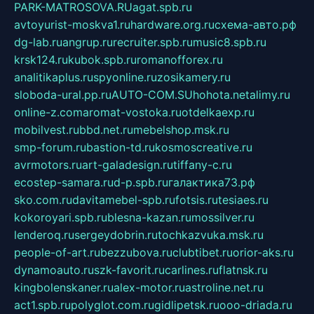
PARK-MATROSOVA.RU
agat.spb.ru
avtoyurist-moskva1.ru
hardware.org.ru
схема-авто.рф
dg-lab.ru
angrup.ru
recruiter.spb.ru
music8.spb.ru
krsk124.ru
kubok.spb.ru
romanofforex.ru
analitikaplus.ru
spyonline.ru
zosikamery.ru
sloboda-ural.pp.ru
AUTO-COM.SU
hohota.net
alimy.ru
online-z.com
aromat-vostoka.ru
otdelkaexp.ru
mobilvest.ru
bbd.net.ru
mebelshop.msk.ru
smp-forum.ru
bastion-td.ru
kosmoscreative.ru
avrmotors.ru
art-galadesign.ru
tiffany-c.ru
ecostep-samara.ru
d-p.spb.ru
галактика73.рф
sko.com.ru
davitamebel-spb.ru
fotsis.ru
tesiaes.ru
kokoroyari.spb.ru
blesna-kazan.ru
mossilver.ru
lenderoq.ru
sergeydobrin.ru
tochkazvuka.msk.ru
people-of-art.ru
bezzubova.ru
clubtibet.ru
orior-aks.ru
dynamoauto.ru
szk-favorit.ru
carlines.ru
flatnsk.ru
kingbolenskaner.ru
alex-motor.ru
astroline.net.ru
act1.spb.ru
polyglot.com.ru
gidlipetsk.ru
ooo-driada.ru