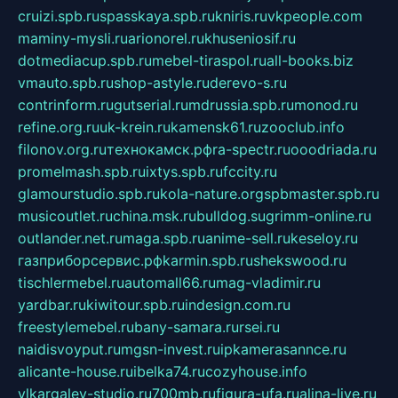
cruizi.spb.ru
spasskaya.spb.ru
kniris.ru
vkpeople.com
maminy-mysli.ru
arionorel.ru
khuseniosif.ru
dotmediacup.spb.ru
mebel-tiraspol.ru
all-books.biz
vmauto.spb.ru
shop-astyle.ru
derevo-s.ru
contrinform.ru
gutserial.ru
mdrussia.spb.ru
monod.ru
refine.org.ru
uk-krein.ru
kamensk61.ru
zooclub.info
filonov.org.ru
технокамск.рф
ra-spectr.ru
ooodriada.ru
promelmash.spb.ru
ixtys.spb.ru
fccity.ru
glamourstudio.spb.ru
kola-nature.org
spbmaster.spb.ru
musicoutlet.ru
china.msk.ru
bulldog.su
grimm-online.ru
outlander.net.ru
maga.spb.ru
anime-sell.ru
keseloy.ru
газприборсервис.рф
karmin.spb.ru
shekswood.ru
tischlermebel.ru
automall66.ru
mag-vladimir.ru
yardbar.ru
kiwitour.spb.ru
indesign.com.ru
freestylemebel.ru
bany-samara.ru
rsei.ru
naidisvoyput.ru
mgsn-invest.ru
ipkamerasannce.ru
alicante-house.ru
ibelka74.ru
cozyhouse.info
vlkargalev-studio.ru
700mb.ru
figura-ufa.ru
alina-live.ru