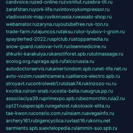
cardvoice.ru
zed-online.ru
zvonitut.ru
zebra-tlt.ru
zarafshan.ru
york-life.ru
vintovoykompressor.ru
vladivostok-map.ru
vlknrussia.ru
wasabi-shop.ru
webamator.ru
zaryna.ru
youtubefree.ru
x-ton.ru
trade-farm.ru
tajuncos.ru
taksu.ru
tor-lyubov-i-grom.ru
spayderhed-2022.ru
splclub.ru
stoppamedia.ru
snow-guard.ru
slovar-ivrit.ru
cleanmedicine.ru
shkurki-karakulya.ru
kanotiforet.spb.ru
tutmassage.ru
ecolog.org.ru
praga.spb.ru
falcorussia.ru
autodoctorservis.ru
kamertondom.spb.ru
net-life.net.ru
avto-vozim.ru
sakhcamera.ru
alliance-electro.spb.ru
stroyavt.ru
controlweb1.ru
tdsak74.ru
kinzozo-ru.ru
kvotka.ru
iron-snab.ru
costa-bella.ru
eugrus.pp.ru
associaciya39.ru
primexpo.spb.ru
bezmorchin.ru
ia2.ru
cpt21.ru
ispecspb.ru
regahost.ru
kolosok-elita.ru
tae-kwon.ru
consrio.com.ru
insiam.ru
avegainfo.ru
archery161.ru
bigencyclica.ru
vlast16.ru
korru.net
sarmiento.spb.su
extelopedia.ru
lammin-suo.spb.ru