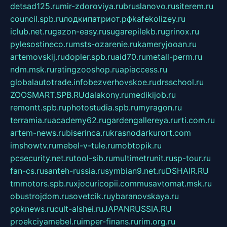
detsad125.ru
mir-zdoroviya.ru
bruslanovo.ru
siterem.ru
council.spb.ru
лодкипатриот.рф
kafekolizey.ru
iclub.net.ru
gazon-easy.ru
sugarepilekb.ru
grinox.ru
pylesostineco.ru
msts-ozarenie.ru
kameryjooan.ru
artemovskij.ru
dopler.spb.ru
aid70.ru
metall-perm.ru
ndm.msk.ru
ratingzooshop.ru
apiaccess.ru
globalautotrade.info
bezverhovskoe.ru
drsschool.ru
ZOOSMART.SPB.RU
dalakony.ru
medikijob.ru
remontt.spb.ru
photostudia.spb.ru
myragon.ru
terramia.ru
academy62.ru
gardengallereya.ru
rti.com.ru
artem-news.ru
biserinca.ru
krasnodarkurort.com
imshowtv.ru
mebel-v-tule.ru
mobtopik.ru
pcsecurity.net.ru
tool-sib.ru
multimetrunit.ru
sp-tour.ru
fan-cs.ru
santeh-russia.ru
symbian9.net.ru
DSHAIR.RU
tmmotors.spb.ru
xjocuricopii.com
musavtomat.msk.ru
obustrojdom.ru
sovetcik.ru
ybaranovskaya.ru
ppknews.ru
cult-alshei.ru
JAPANRUSSIA.RU
proekciyamebel.ru
imper-finans.ru
rim.org.ru