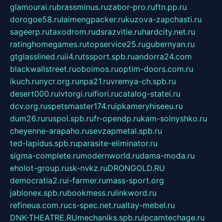
glamourai.ru
brassminus.ru
zabor-pro.ru
ftn.pp.ru
dorogoe58.ru
laimengpacker.ru
kuzova-zapchasti.ru
sageerp.ru
taxodrom.ru
dsrazvitie.ru
hardcity.net.ru
ratinghomegames.ru
topservice25.ru
gubernyan.ru
gtglasslined.ru
ii4.ru
tssport.spb.ru
andorra24.com
blackwallstreet.ru
oboimos.ru
optim-doors.com.ru
ikuch.ru
nycr.org.ru
npa21.ru
vremya-ch.spb.ru
desert000.ru
ivtorgi.ru
ifiori.ru
catalog-statei.ru
dcv.org.ru
spetsmaster174.ru
ipkameryhiseeu.ru
dum26.ru
ruspol.spb.ru
fr-opendp.ru
kam-solnyshko.ru
cheyenne-arapaho.ru
sevzapmetal.spb.ru
ted-lapidus.spb.ru
parasite-eliminator.ru
sigma-complete.ru
modernworld.ru
dama-moda.ru
eholot-group.ru
sk-nvkz.ru
DRONGOLD.RU
democratia2.ru
i-farmer.ru
mass-sport.org
jablonex.spb.ru
bookmess.ru
linkword.ru
refineua.com.ru
cs-spec.net.ru
altay-mebel.ru
DNK-THEATRE.RU
mechaniks.spb.ru
ipcamtechage.ru