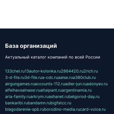
База организаций
Актуальный каталог компаний по всей России
133chel.ru
13autor-kolonka.ru
2864420.ru
2rich.ru
3-d-file.ru
3d-file.ru
a-cdc.ru
aalse.ru
a380club.ru
airgungames.ru
accounts-112.ru
adler-jun.ru
adonyev.ru
alfeihavsalnassr.ru
altaipant.ru
argentinamia.ru
aria-family.ru
arkrym.ru
ashanet.ru
belgorod-day.ru
bankaribi.ru
bandamn.ru
bigfatcc.ru
blagodarenie-spb.ru
borodino-media.ru
card-voice.ru