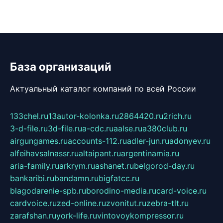
База организаций
Актуальный каталог компаний по всей России
133chel.ru
13autor-kolonka.ru
2864420.ru
2rich.ru
3-d-file.ru
3d-file.ru
a-cdc.ru
aalse.ru
a380club.ru
airgungames.ru
accounts-112.ru
adler-jun.ru
adonyev.ru
alfeihavsalnassr.ru
altaipant.ru
argentinamia.ru
aria-family.ru
arkrym.ru
ashanet.ru
belgorod-day.ru
bankaribi.ru
bandamn.ru
bigfatcc.ru
blagodarenie-spb.ru
borodino-media.ru
card-voice.ru
cardvoice.ru
zed-online.ru
zvonitut.ru
zebra-tlt.ru
zarafshan.ru
york-life.ru
vintovoykompressor.ru