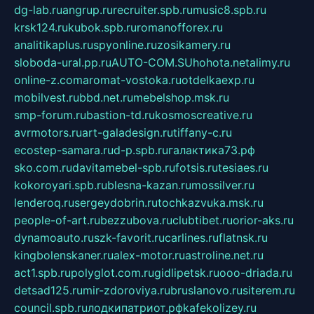
dg-lab.ru
angrup.ru
recruiter.spb.ru
music8.spb.ru
krsk124.ru
kubok.spb.ru
romanofforex.ru
analitikaplus.ru
spyonline.ru
zosikamery.ru
sloboda-ural.pp.ru
AUTO-COM.SU
hohota.net
alimy.ru
online-z.com
aromat-vostoka.ru
otdelkaexp.ru
mobilvest.ru
bbd.net.ru
mebelshop.msk.ru
smp-forum.ru
bastion-td.ru
kosmoscreative.ru
avrmotors.ru
art-galadesign.ru
tiffany-c.ru
ecostep-samara.ru
d-p.spb.ru
галактика73.рф
sko.com.ru
davitamebel-spb.ru
fotsis.ru
tesiaes.ru
kokoroyari.spb.ru
blesna-kazan.ru
mossilver.ru
lenderoq.ru
sergeydobrin.ru
tochkazvuka.msk.ru
people-of-art.ru
bezzubova.ru
clubtibet.ru
orior-aks.ru
dynamoauto.ru
szk-favorit.ru
carlines.ru
flatnsk.ru
kingbolenskaner.ru
alex-motor.ru
astroline.net.ru
act1.spb.ru
polyglot.com.ru
gidlipetsk.ru
ooo-driada.ru
detsad125.ru
mir-zdoroviya.ru
bruslanovo.ru
siterem.ru
council.spb.ru
лодкипатриот.рф
kafekolizey.ru