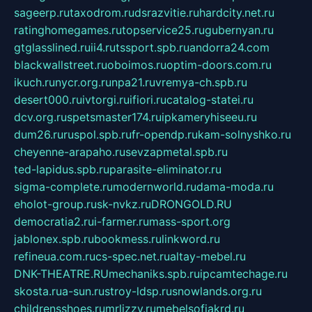
sageerp.ru
taxodrom.ru
dsrazvitie.ru
hardcity.net.ru
ratinghomegames.ru
topservice25.ru
gubernyan.ru
gtglasslined.ru
ii4.ru
tssport.spb.ru
andorra24.com
blackwallstreet.ru
oboimos.ru
optim-doors.com.ru
ikuch.ru
nycr.org.ru
npa21.ru
vremya-ch.spb.ru
desert000.ru
ivtorgi.ru
ifiori.ru
catalog-statei.ru
dcv.org.ru
spetsmaster174.ru
ipkameryhiseeu.ru
dum26.ru
ruspol.spb.ru
fr-opendp.ru
kam-solnyshko.ru
cheyenne-arapaho.ru
sevzapmetal.spb.ru
ted-lapidus.spb.ru
parasite-eliminator.ru
sigma-complete.ru
modernworld.ru
dama-moda.ru
eholot-group.ru
sk-nvkz.ru
DRONGOLD.RU
democratia2.ru
i-farmer.ru
mass-sport.org
jablonex.spb.ru
bookmess.ru
linkword.ru
refineua.com.ru
cs-spec.net.ru
altay-mebel.ru
DNK-THEATRE.RU
mechaniks.spb.ru
ipcamtechage.ru
skosta.ru
a-sun.ru
stroy-ldsp.ru
snowlands.org.ru
childrensshoes.ru
mrlizzy.ru
mebelsofiakrd.ru