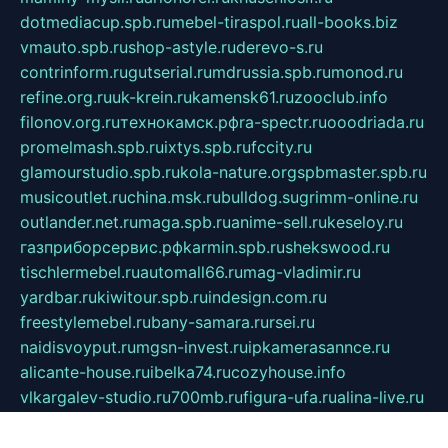
dotmediacup.spb.ru
mebel-tiraspol.ru
all-books.biz
vmauto.spb.ru
shop-astyle.ru
derevo-s.ru
contrinform.ru
gutserial.ru
mdrussia.spb.ru
monod.ru
refine.org.ru
uk-krein.ru
kamensk61.ru
zooclub.info
filonov.org.ru
технокамск.рф
ra-spectr.ru
ooodriada.ru
promelmash.spb.ru
ixtys.spb.ru
fccity.ru
glamourstudio.spb.ru
kola-nature.org
spbmaster.spb.ru
musicoutlet.ru
china.msk.ru
bulldog.su
grimm-online.ru
outlander.net.ru
maga.spb.ru
anime-sell.ru
keseloy.ru
газприборсервис.рф
karmin.spb.ru
shekswood.ru
tischlermebel.ru
automall66.ru
mag-vladimir.ru
yardbar.ru
kiwitour.spb.ru
indesign.com.ru
freestylemebel.ru
bany-samara.ru
rsei.ru
naidisvoyput.ru
mgsn-invest.ru
ipkamerasannce.ru
alicante-house.ru
ibelka74.ru
cozyhouse.info
vlkargalev-studio.ru
700mb.ru
figura-ufa.ru
alina-live.ru
belarusiannews.ru
womenknow.ru
dos-vniimk.ru
sega.net.ru
dv.net.ru
phenomenonsofhistory.com