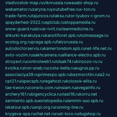
vladivostok-map.ru
vlknrussia.ru
wasabi-shop.ru
webamator.ru
zaryna.ru
youtubefree.ru
x-ton.ru
trade-farm.ru
tajuncos.ru
taksu.ru
tor-lyubov-i-grom.ru
spayderhed-2022.ru
splclub.ru
stoppamedia.ru
snow-guard.ru
slovar-ivrit.ru
cleanmedicine.ru
shkurki-karakulya.ru
kanotiforet.spb.ru
tutmassage.ru
ecolog.org.ru
praga.spb.ru
falcorussia.ru
autodoctorservis.ru
kamertondom.spb.ru
net-life.net.ru
avto-vozim.ru
sakhcamera.ru
alliance-electro.spb.ru
stroyavt.ru
controlweb1.ru
tdsak74.ru
kinzozo-ru.ru
kvotka.ru
iron-snab.ru
costa-bella.ru
eugrus.pp.ru
associaciya39.ru
primexpo.spb.ru
bezmorchin.ru
ia2.ru
cpt21.ru
ispecspb.ru
regahost.ru
kolosok-elita.ru
tae-kwon.ru
consrio.com.ru
insiam.ru
avegainfo.ru
archery161.ru
bigencyclica.ru
vlast16.ru
korru.net
sarmiento.spb.su
extelopedia.ru
lammin-suo.spb.ru
iskatour.spb.ru
snpi.org.ru
running-line.ru
krygeva-spa.ru
chel.net.ru
rust-loco.ru
dugshop.ru