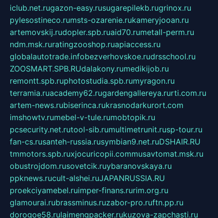
iclub.net.ru
gazon-easy.ru
sugarepilekb.ru
grinox.ru
pylesostineco.ru
msts-ozarenie.ru
kameryjooan.ru
artemovskij.ru
dopler.spb.ru
aid70.ru
metall-perm.ru
ndm.msk.ru
ratingzooshop.ru
apiaccess.ru
globalautotrade.info
bezverhovskoe.ru
drsschool.ru
ZOOSMART.SPB.RU
dalakony.ru
medikijob.ru
remontt.spb.ru
photostudia.spb.ru
myragon.ru
terramia.ru
academy62.ru
gardengallereya.ru
rti.com.ru
artem-news.ru
biserinca.ru
krasnodarkurort.com
imshowtv.ru
mebel-v-tule.ru
mobtopik.ru
pcsecurity.net.ru
tool-sib.ru
multimetrunit.ru
sp-tour.ru
fan-cs.ru
santeh-russia.ru
symbian9.net.ru
DSHAIR.RU
tmmotors.spb.ru
xjocuricopii.com
musavtomat.msk.ru
obustrojdom.ru
sovetcik.ru
ybaranovskaya.ru
ppknews.ru
cult-alshei.ru
JAPANRUSSIA.RU
proekciyamebel.ru
imper-finans.ru
rim.org.ru
glamourai.ru
brassminus.ru
zabor-pro.ru
ftn.pp.ru
dorogoe58.ru
laimengpacker.ru
kuzova-zapchasti.ru