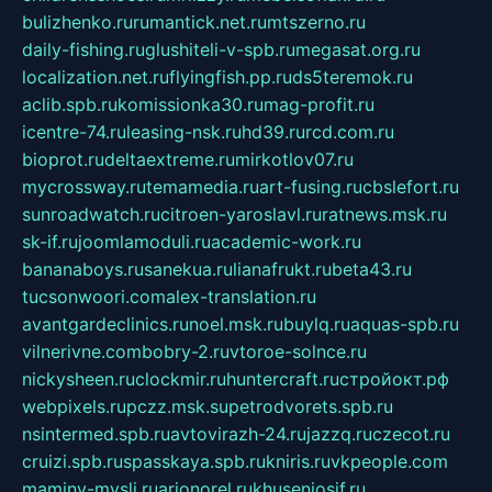
bulizhenko.ru
rumantick.net.ru
mtszerno.ru
daily-fishing.ru
glushiteli-v-spb.ru
megasat.org.ru
localization.net.ru
flyingfish.pp.ru
ds5teremok.ru
aclib.spb.ru
komissionka30.ru
mag-profit.ru
icentre-74.ru
leasing-nsk.ru
hd39.ru
rcd.com.ru
bioprot.ru
deltaextreme.ru
mirkotlov07.ru
mycrossway.ru
temamedia.ru
art-fusing.ru
cbslefort.ru
sunroadwatch.ru
citroen-yaroslavl.ru
ratnews.msk.ru
sk-if.ru
joomlamoduli.ru
academic-work.ru
bananaboys.ru
sanekua.ru
lianafrukt.ru
beta43.ru
tucsonwoori.com
alex-translation.ru
avantgardeclinics.ru
noel.msk.ru
buylq.ru
aquas-spb.ru
vilnerivne.com
bobry-2.ru
vtoroe-solnce.ru
nickysheen.ru
clockmir.ru
huntercraft.ru
стройокт.рф
webpixels.ru
pczz.msk.su
petrodvorets.spb.ru
nsintermed.spb.ru
avtovirazh-24.ru
jazzq.ru
czecot.ru
cruizi.spb.ru
spasskaya.spb.ru
kniris.ru
vkpeople.com
maminy-mysli.ru
arionorel.ru
khuseniosif.ru