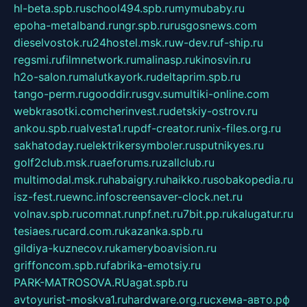
hl-beta.spb.ru
school494.spb.ru
mymubaby.ru
epoha-metalband.ru
ngr.spb.ru
rusgosnews.com
dieselvostok.ru
24hostel.msk.ru
w-dev.ru
f-ship.ru
regsmi.ru
filmnetwork.ru
malinasp.ru
kinosvin.ru
h2o-salon.ru
malutkayork.ru
deltaprim.spb.ru
tango-perm.ru
gooddir.ru
sgv.su
multiki-online.com
webkrasotki.com
cherinvest.ru
detskiy-ostrov.ru
ankou.spb.ru
alvesta1.ru
pdf-creator.ru
nix-files.org.ru
sakhatoday.ru
elektrikersymboler.ru
sputnikyes.ru
golf2club.msk.ru
aeforums.ru
zallclub.ru
multimodal.msk.ru
habaigry.ru
haikko.ru
sobakopedia.ru
isz-fest.ru
ewnc.info
screensaver-clock.net.ru
volnav.spb.ru
comnat.ru
npf.net.ru
7bit.pp.ru
kalugatur.ru
tesiaes.ru
card.com.ru
kazanka.spb.ru
gildiya-kuznecov.ru
kameryboavision.ru
griffoncom.spb.ru
fabrika-emotsiy.ru
PARK-MATROSOVA.RU
agat.spb.ru
avtoyurist-moskva1.ru
hardware.org.ru
схема-авто.рф