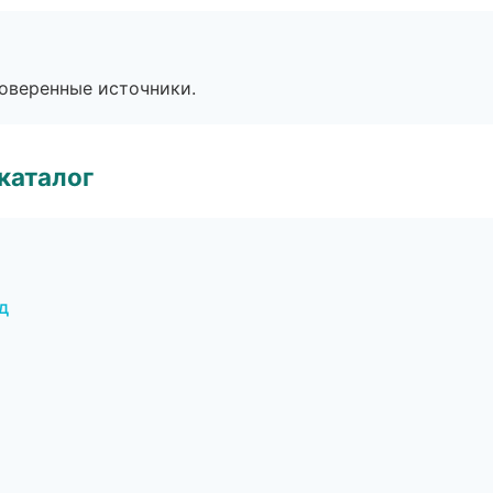
роверенные источники.
каталог
д