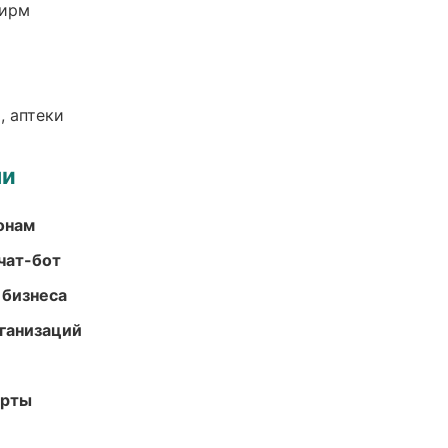
фирм
, аптеки
ми
онам
чат-бот
 бизнеса
ганизаций
арты