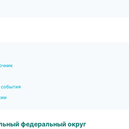
вочник
и события
сии
альный федеральный округ