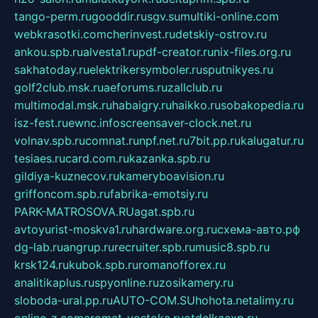
tango-perm.ru
gooddir.ru
sgv.su
multiki-online.com
webkrasotki.com
cherinvest.ru
detskiy-ostrov.ru
ankou.spb.ru
alvesta1.ru
pdf-creator.ru
nix-files.org.ru
sakhatoday.ru
elektrikersymboler.ru
sputnikyes.ru
golf2club.msk.ru
aeforums.ru
zallclub.ru
multimodal.msk.ru
habaigry.ru
haikko.ru
sobakopedia.ru
isz-fest.ru
ewnc.info
screensaver-clock.net.ru
volnav.spb.ru
comnat.ru
npf.net.ru
7bit.pp.ru
kalugatur.ru
tesiaes.ru
card.com.ru
kazanka.spb.ru
gildiya-kuznecov.ru
kameryboavision.ru
griffoncom.spb.ru
fabrika-emotsiy.ru
PARK-MATROSOVA.RU
agat.spb.ru
avtoyurist-moskva1.ru
hardware.org.ru
схема-авто.рф
dg-lab.ru
angrup.ru
recruiter.spb.ru
music8.spb.ru
krsk124.ru
kubok.spb.ru
romanofforex.ru
analitikaplus.ru
spyonline.ru
zosikamery.ru
sloboda-ural.pp.ru
AUTO-COM.SU
hohota.net
alimy.ru