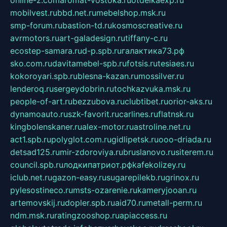
online-z.com
aromat-vostoka.ru
otdelkaexp.ru
mobilvest.ru
bbd.net.ru
mebelshop.msk.ru
smp-forum.ru
bastion-td.ru
kosmoscreative.ru
avrmotors.ru
art-galadesign.ru
tiffany-c.ru
ecostep-samara.ru
d-p.spb.ru
галактика73.рф
sko.com.ru
davitamebel-spb.ru
fotsis.ru
tesiaes.ru
kokoroyari.spb.ru
blesna-kazan.ru
mossilver.ru
lenderoq.ru
sergeydobrin.ru
tochkazvuka.msk.ru
people-of-art.ru
bezzubova.ru
clubtibet.ru
orior-aks.ru
dynamoauto.ru
szk-favorit.ru
carlines.ru
flatnsk.ru
kingbolenskaner.ru
alex-motor.ru
astroline.net.ru
act1.spb.ru
polyglot.com.ru
gidlipetsk.ru
ooo-driada.ru
detsad125.ru
mir-zdoroviya.ru
bruslanovo.ru
siterem.ru
council.spb.ru
лодкипатриот.рф
kafekolizey.ru
iclub.net.ru
gazon-easy.ru
sugarepilekb.ru
grinox.ru
pylesostineco.ru
msts-ozarenie.ru
kameryjooan.ru
artemovskij.ru
dopler.spb.ru
aid70.ru
metall-perm.ru
ndm.msk.ru
ratingzooshop.ru
apiaccess.ru