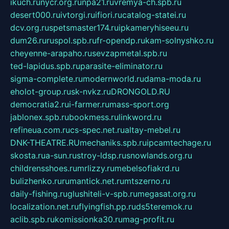
ikuch.ru
nycr.org.ru
npa21.ru
vremya-ch.spb.ru
desert000.ru
ivtorgi.ru
ifiori.ru
catalog-statei.ru
dcv.org.ru
spetsmaster174.ru
ipkameryhiseeu.ru
dum26.ru
ruspol.spb.ru
fr-opendp.ru
kam-solnyshko.ru
cheyenne-arapaho.ru
sevzapmetal.spb.ru
ted-lapidus.spb.ru
parasite-eliminator.ru
sigma-complete.ru
modernworld.ru
dama-moda.ru
eholot-group.ru
sk-nvkz.ru
DRONGOLD.RU
democratia2.ru
i-farmer.ru
mass-sport.org
jablonex.spb.ru
bookmess.ru
linkword.ru
refineua.com.ru
cs-spec.net.ru
altay-mebel.ru
DNK-THEATRE.RU
mechaniks.spb.ru
ipcamtechage.ru
skosta.ru
a-sun.ru
stroy-ldsp.ru
snowlands.org.ru
childrensshoes.ru
mrlizzy.ru
mebelsofiakrd.ru
bulizhenko.ru
rumantick.net.ru
mtszerno.ru
daily-fishing.ru
glushiteli-v-spb.ru
megasat.org.ru
localization.net.ru
flyingfish.pp.ru
ds5teremok.ru
aclib.spb.ru
komissionka30.ru
mag-profit.ru