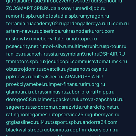
globalautotrade.info
bezverhovskoe.ru
drsschool.ru
ZOOSMART.SPB.RU
dalakony.ru
medikijob.ru
remontt.spb.ru
photostudia.spb.ru
myragon.ru
terramia.ru
academy62.ru
gardengallereya.ru
rti.com.ru
artem-news.ru
biserinca.ru
krasnodarkurort.com
imshowtv.ru
mebel-v-tule.ru
mobtopik.ru
pcsecurity.net.ru
tool-sib.ru
multimetrunit.ru
sp-tour.ru
fan-cs.ru
santeh-russia.ru
symbian9.net.ru
DSHAIR.RU
tmmotors.spb.ru
xjocuricopii.com
musavtomat.msk.ru
obustrojdom.ru
sovetcik.ru
ybaranovskaya.ru
ppknews.ru
cult-alshei.ru
JAPANRUSSIA.RU
proekciyamebel.ru
imper-finans.ru
rim.org.ru
glamourai.ru
brassminus.ru
zabor-pro.ru
ftn.pp.ru
dorogoe58.ru
laimengpacker.ru
kuzova-zapchasti.ru
sageerp.ru
taxodrom.ru
dsrazvitie.ru
hardcity.net.ru
ratinghomegames.ru
topservice25.ru
gubernyan.ru
gtglasslined.ru
ii4.ru
tssport.spb.ru
andorra24.com
blackwallstreet.ru
oboimos.ru
optim-doors.com.ru