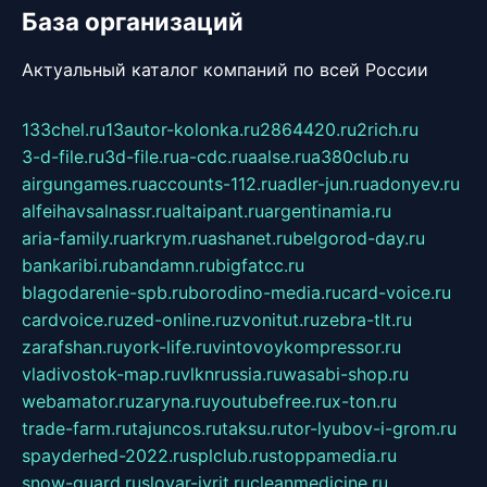
База организаций
Актуальный каталог компаний по всей России
133chel.ru
13autor-kolonka.ru
2864420.ru
2rich.ru
3-d-file.ru
3d-file.ru
a-cdc.ru
aalse.ru
a380club.ru
airgungames.ru
accounts-112.ru
adler-jun.ru
adonyev.ru
alfeihavsalnassr.ru
altaipant.ru
argentinamia.ru
aria-family.ru
arkrym.ru
ashanet.ru
belgorod-day.ru
bankaribi.ru
bandamn.ru
bigfatcc.ru
blagodarenie-spb.ru
borodino-media.ru
card-voice.ru
cardvoice.ru
zed-online.ru
zvonitut.ru
zebra-tlt.ru
zarafshan.ru
york-life.ru
vintovoykompressor.ru
vladivostok-map.ru
vlknrussia.ru
wasabi-shop.ru
webamator.ru
zaryna.ru
youtubefree.ru
x-ton.ru
trade-farm.ru
tajuncos.ru
taksu.ru
tor-lyubov-i-grom.ru
spayderhed-2022.ru
splclub.ru
stoppamedia.ru
snow-guard.ru
slovar-ivrit.ru
cleanmedicine.ru