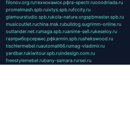
filonov.org.ru
технокамск.рф
ra-spectr.ru
ooodriada.ru
promelmash.spb.ru
ixtys.spb.ru
fccity.ru
glamourstudio.spb.ru
kola-nature.org
spbmaster.spb.ru
musicoutlet.ru
china.msk.ru
bulldog.su
grimm-online.ru
outlander.net.ru
maga.spb.ru
anime-sell.ru
keseloy.ru
газприборсервис.рф
karmin.spb.ru
shekswood.ru
tischlermebel.ru
automall66.ru
mag-vladimir.ru
yardbar.ru
kiwitour.spb.ru
indesign.com.ru
freestylemebel.ru
bany-samara.ru
rsei.ru
naidisvoyput.ru
mgsn-invest.ru
ipkamerasannce.ru
alicante-house.ru
ibelka74.ru
cozyhouse.info
vlkargalev-studio.ru
700mb.ru
figura-ufa.ru
alina-live.ru
belarusiannews.ru
womenknow.ru
dos-vniimk.ru
sega.net.ru
dv.net.ru
phenomenonsofhistory.com
telesputnik.net.ru
wall.pp.ru
pylesosroidmi.ru
gtc-clan.ru
cligs.ru
bibikazap.ru
popova.org.ru
netwhistler.spb.ru
bellvil.ru
bonzon.ru
iss-vladik.ru
defiparis.net.ru
las-gryzas.ru
amku.ru