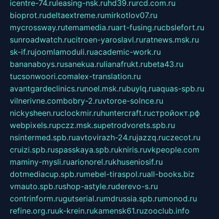
icentre-74.ru
leasing-nsk.ru
hd39.ru
rcd.com.ru
bioprot.ru
deltaextreme.ru
mirkotlov07.ru
mycrossway.ru
temamedia.ru
art-fusing.ru
cbslefort.ru
sunroadwatch.ru
citroen-yaroslavl.ru
ratnews.msk.ru
sk-if.ru
joomlamoduli.ru
academic-work.ru
bananaboys.ru
sanekua.ru
lianafrukt.ru
beta43.ru
tucsonwoori.com
alex-translation.ru
avantgardeclinics.ru
noel.msk.ru
buylq.ru
aquas-spb.ru
vilnerivne.com
bobry-2.ru
vtoroe-solnce.ru
nickysheen.ru
clockmir.ru
huntercraft.ru
стройокт.рф
webpixels.ru
pczz.msk.su
petrodvorets.spb.ru
nsintermed.spb.ru
avtovirazh-24.ru
jazzq.ru
czecot.ru
cruizi.spb.ru
spasskaya.spb.ru
kniris.ru
vkpeople.com
maminy-mysli.ru
arionorel.ru
khuseniosif.ru
dotmediacup.spb.ru
mebel-tiraspol.ru
all-books.biz
vmauto.spb.ru
shop-astyle.ru
derevo-s.ru
contrinform.ru
gutserial.ru
mdrussia.spb.ru
monod.ru
refine.org.ru
uk-krein.ru
kamensk61.ru
zooclub.info