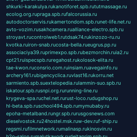
shkurki-karakulya.ru
kanotiforet.spb.ru
tutmassage.ru
ecolog.org.ru
praga.spb.ru
falcorussia.ru
autodoctorservis.ru
kamertondom.spb.ru
net-life.net.ru
avto-vozim.ru
sakhcamera.ru
alliance-electro.spb.ru
stroyavt.ru
controlweb1.ru
tdsak74.ru
kinzozo-ru.ru
kvotka.ru
iron-snab.ru
costa-bella.ru
eugrus.pp.ru
associaciya39.ru
primexpo.spb.ru
bezmorchin.ru
ia2.ru
cpt21.ru
ispecspb.ru
regahost.ru
kolosok-elita.ru
tae-kwon.ru
consrio.com.ru
insiam.ru
avegainfo.ru
archery161.ru
bigencyclica.ru
vlast16.ru
korru.net
sarmiento.spb.su
extelopedia.ru
lammin-suo.spb.ru
iskatour.spb.ru
snpi.org.ru
running-line.ru
krygeva-spa.ru
chel.net.ru
rust-loco.ru
dugshop.ru
hl-beta.spb.ru
school494.spb.ru
mymubaby.ru
epoha-metalband.ru
ngr.spb.ru
rusgosnews.com
dieselvostok.ru
24hostel.msk.ru
w-dev.ru
f-ship.ru
regsmi.ru
filmnetwork.ru
malinasp.ru
kinosvin.ru
h2o-salon.ru
malutkayork.ru
deltaprim.spb.ru