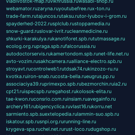
vladivostok-map.ru
vlknrussia.ru
wasabi-shop.ru
webamator.ru
zaryna.ru
youtubefree.ru
x-ton.ru
trade-farm.ru
tajuncos.ru
taksu.ru
tor-lyubov-i-grom.ru
spayderhed-2022.ru
splclub.ru
stoppamedia.ru
snow-guard.ru
slovar-ivrit.ru
cleanmedicine.ru
shkurki-karakulya.ru
kanotiforet.spb.ru
tutmassage.ru
ecolog.org.ru
praga.spb.ru
falcorussia.ru
autodoctorservis.ru
kamertondom.spb.ru
net-life.net.ru
avto-vozim.ru
sakhcamera.ru
alliance-electro.spb.ru
stroyavt.ru
controlweb1.ru
tdsak74.ru
kinzozo-ru.ru
kvotka.ru
iron-snab.ru
costa-bella.ru
eugrus.pp.ru
associaciya39.ru
primexpo.spb.ru
bezmorchin.ru
ia2.ru
cpt21.ru
ispecspb.ru
regahost.ru
kolosok-elita.ru
tae-kwon.ru
consrio.com.ru
insiam.ru
avegainfo.ru
archery161.ru
bigencyclica.ru
vlast16.ru
korru.net
sarmiento.spb.su
extelopedia.ru
lammin-suo.spb.ru
iskatour.spb.ru
snpi.org.ru
running-line.ru
krygeva-spa.ru
chel.net.ru
rust-loco.ru
dugshop.ru