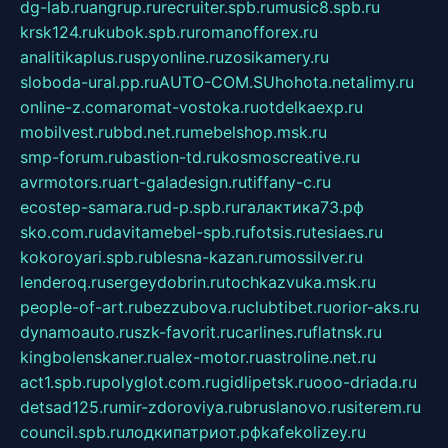
dg-lab.ru
angrup.ru
recruiter.spb.ru
music8.spb.ru
krsk124.ru
kubok.spb.ru
romanofforex.ru
analitikaplus.ru
spyonline.ru
zosikamery.ru
sloboda-ural.pp.ru
AUTO-COM.SU
hohota.net
alimy.ru
online-z.com
aromat-vostoka.ru
otdelkaexp.ru
mobilvest.ru
bbd.net.ru
mebelshop.msk.ru
smp-forum.ru
bastion-td.ru
kosmoscreative.ru
avrmotors.ru
art-galadesign.ru
tiffany-c.ru
ecostep-samara.ru
d-p.spb.ru
галактика73.рф
sko.com.ru
davitamebel-spb.ru
fotsis.ru
tesiaes.ru
kokoroyari.spb.ru
blesna-kazan.ru
mossilver.ru
lenderoq.ru
sergeydobrin.ru
tochkazvuka.msk.ru
people-of-art.ru
bezzubova.ru
clubtibet.ru
orior-aks.ru
dynamoauto.ru
szk-favorit.ru
carlines.ru
flatnsk.ru
kingbolenskaner.ru
alex-motor.ru
astroline.net.ru
act1.spb.ru
polyglot.com.ru
gidlipetsk.ru
ooo-driada.ru
detsad125.ru
mir-zdoroviya.ru
bruslanovo.ru
siterem.ru
council.spb.ru
лодкипатриот.рф
kafekolizey.ru