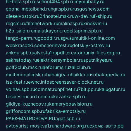
hl-beta.spb.ru
school494.spb.ru
mymubaby.ru
epoha-metalband.ru
ngr.spb.ru
rusgosnews.com
dieselvostok.ru
24hostel.msk.ru
w-dev.ru
f-ship.ru
regsmi.ru
filmnetwork.ru
malinasp.ru
kinosvin.ru
h2o-salon.ru
malutkayork.ru
deltaprim.spb.ru
tango-perm.ru
gooddir.ru
sgv.su
multiki-online.com
webkrasotki.com
cherinvest.ru
detskiy-ostrov.ru
ankou.spb.ru
alvesta1.ru
pdf-creator.ru
nix-files.org.ru
sakhatoday.ru
elektrikersymboler.ru
sputnikyes.ru
golf2club.msk.ru
aeforums.ru
zallclub.ru
multimodal.msk.ru
habaigry.ru
haikko.ru
sobakopedia.ru
isz-fest.ru
ewnc.info
screensaver-clock.net.ru
volnav.spb.ru
comnat.ru
npf.net.ru
7bit.pp.ru
kalugatur.ru
tesiaes.ru
card.com.ru
kazanka.spb.ru
gildiya-kuznecov.ru
kameryboavision.ru
griffoncom.spb.ru
fabrika-emotsiy.ru
PARK-MATROSOVA.RU
agat.spb.ru
avtoyurist-moskva1.ru
hardware.org.ru
схема-авто.рф