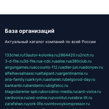
База организаций
Актуальный каталог компаний по всей России
133chel.ru
13autor-kolonka.ru
2864420.ru
2rich.ru
3-d-file.ru
3d-file.ru
a-cdc.ru
aalse.ru
a380club.ru
airgungames.ru
accounts-112.ru
adler-jun.ru
adonyev.ru
alfeihavsalnassr.ru
altaipant.ru
argentinamia.ru
aria-family.ru
arkrym.ru
ashanet.ru
belgorod-day.ru
bankaribi.ru
bandamn.ru
bigfatcc.ru
blagodarenie-spb.ru
borodino-media.ru
card-voice.ru
cardvoice.ru
zed-online.ru
zvonitut.ru
zebra-tlt.ru
zarafshan.ru
york-life.ru
vintovoykompressor.ru