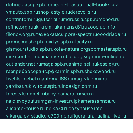
dotmediacup.spb.ru
mebel-tiraspol.ru
all-books.biz
vmauto.spb.ru
shop-astyle.ru
derevo-s.ru
contrinform.ru
gutserial.ru
mdrussia.spb.ru
monod.ru
refine.org.ru
uk-krein.ru
kamensk61.ru
zooclub.info
filonov.org.ru
технокамск.рф
ra-spectr.ru
ooodriada.ru
promelmash.spb.ru
ixtys.spb.ru
fccity.ru
glamourstudio.spb.ru
kola-nature.org
spbmaster.spb.ru
musicoutlet.ru
china.msk.ru
bulldog.su
grimm-online.ru
outlander.net.ru
maga.spb.ru
anime-sell.ru
keseloy.ru
газприборсервис.рф
karmin.spb.ru
shekswood.ru
tischlermebel.ru
automall66.ru
mag-vladimir.ru
yardbar.ru
kiwitour.spb.ru
indesign.com.ru
freestylemebel.ru
bany-samara.ru
rsei.ru
naidisvoyput.ru
mgsn-invest.ru
ipkamerasannce.ru
alicante-house.ru
ibelka74.ru
cozyhouse.info
vlkargalev-studio.ru
700mb.ru
figura-ufa.ru
alina-live.ru
belarusiannews.ru
womenknow.ru
dos-vniimk.ru
sega.net.ru
dv.net.ru
phenomenonsofhistory.com