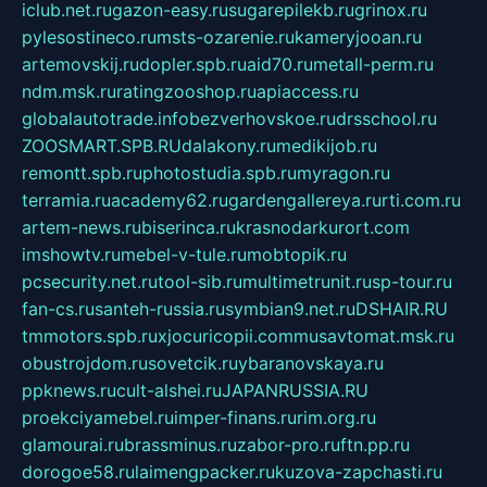
iclub.net.ru
gazon-easy.ru
sugarepilekb.ru
grinox.ru
pylesostineco.ru
msts-ozarenie.ru
kameryjooan.ru
artemovskij.ru
dopler.spb.ru
aid70.ru
metall-perm.ru
ndm.msk.ru
ratingzooshop.ru
apiaccess.ru
globalautotrade.info
bezverhovskoe.ru
drsschool.ru
ZOOSMART.SPB.RU
dalakony.ru
medikijob.ru
remontt.spb.ru
photostudia.spb.ru
myragon.ru
terramia.ru
academy62.ru
gardengallereya.ru
rti.com.ru
artem-news.ru
biserinca.ru
krasnodarkurort.com
imshowtv.ru
mebel-v-tule.ru
mobtopik.ru
pcsecurity.net.ru
tool-sib.ru
multimetrunit.ru
sp-tour.ru
fan-cs.ru
santeh-russia.ru
symbian9.net.ru
DSHAIR.RU
tmmotors.spb.ru
xjocuricopii.com
musavtomat.msk.ru
obustrojdom.ru
sovetcik.ru
ybaranovskaya.ru
ppknews.ru
cult-alshei.ru
JAPANRUSSIA.RU
proekciyamebel.ru
imper-finans.ru
rim.org.ru
glamourai.ru
brassminus.ru
zabor-pro.ru
ftn.pp.ru
dorogoe58.ru
laimengpacker.ru
kuzova-zapchasti.ru