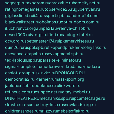
sageerp.ru
taxodrom.ru
dsrazvitie.ru
hardcity.net.ru
ratinghomegames.ru
topservice25.ru
gubernyan.ru
gtglasslined.ru
ii4.ru
tssport.spb.ru
andorra24.com
blackwallstreet.ru
oboimos.ru
optim-doors.com.ru
ikuch.ru
nycr.org.ru
npa21.ru
vremya-ch.spb.ru
desert000.ru
ivtorgi.ru
ifiori.ru
catalog-statei.ru
dcv.org.ru
spetsmaster174.ru
ipkameryhiseeu.ru
dum26.ru
ruspol.spb.ru
fr-opendp.ru
kam-solnyshko.ru
cheyenne-arapaho.ru
sevzapmetal.spb.ru
ted-lapidus.spb.ru
parasite-eliminator.ru
sigma-complete.ru
modernworld.ru
dama-moda.ru
eholot-group.ru
sk-nvkz.ru
DRONGOLD.RU
democratia2.ru
i-farmer.ru
mass-sport.org
jablonex.spb.ru
bookmess.ru
linkword.ru
refineua.com.ru
cs-spec.net.ru
altay-mebel.ru
DNK-THEATRE.RU
mechaniks.spb.ru
ipcamtechage.ru
skosta.ru
a-sun.ru
stroy-ldsp.ru
snowlands.org.ru
childrensshoes.ru
mrlizzy.ru
mebelsofiakrd.ru