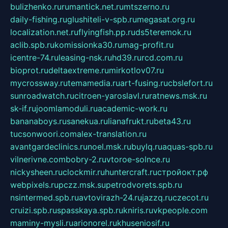
bulizhenko.ru
rumantick.net.ru
mtszerno.ru
daily-fishing.ru
glushiteli-v-spb.ru
megasat.org.ru
localization.net.ru
flyingfish.pp.ru
ds5teremok.ru
aclib.spb.ru
komissionka30.ru
mag-profit.ru
icentre-74.ru
leasing-nsk.ru
hd39.ru
rcd.com.ru
bioprot.ru
deltaextreme.ru
mirkotlov07.ru
mycrossway.ru
temamedia.ru
art-fusing.ru
cbslefort.ru
sunroadwatch.ru
citroen-yaroslavl.ru
ratnews.msk.ru
sk-if.ru
joomlamoduli.ru
academic-work.ru
bananaboys.ru
sanekua.ru
lianafrukt.ru
beta43.ru
tucsonwoori.com
alex-translation.ru
avantgardeclinics.ru
noel.msk.ru
buylq.ru
aquas-spb.ru
vilnerivne.com
bobry-2.ru
vtoroe-solnce.ru
nickysheen.ru
clockmir.ru
huntercraft.ru
стройокт.рф
webpixels.ru
pczz.msk.su
petrodvorets.spb.ru
nsintermed.spb.ru
avtovirazh-24.ru
jazzq.ru
czecot.ru
cruizi.spb.ru
spasskaya.spb.ru
kniris.ru
vkpeople.com
maminy-mysli.ru
arionorel.ru
khuseniosif.ru