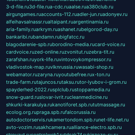
3-d-file.ru
3d-file.ru
a-cdc.ru
aalse.ru
a380club.ru
airgungames.ru
accounts-112.ru
adler-jun.ru
adonyev.ru
alfeihavsalnassr.ru
altaipant.ru
argentinamia.ru
aria-family.ru
arkrym.ru
ashanet.ru
belgorod-day.ru
bankaribi.ru
bandamn.ru
bigfatcc.ru
blagodarenie-spb.ru
borodino-media.ru
card-voice.ru
cardvoice.ru
zed-online.ru
zvonitut.ru
zebra-tlt.ru
zarafshan.ru
york-life.ru
vintovoykompressor.ru
vladivostok-map.ru
vlknrussia.ru
wasabi-shop.ru
webamator.ru
zaryna.ru
youtubefree.ru
x-ton.ru
trade-farm.ru
tajuncos.ru
taksu.ru
tor-lyubov-i-grom.ru
spayderhed-2022.ru
splclub.ru
stoppamedia.ru
snow-guard.ru
slovar-ivrit.ru
cleanmedicine.ru
shkurki-karakulya.ru
kanotiforet.spb.ru
tutmassage.ru
ecolog.org.ru
praga.spb.ru
falcorussia.ru
autodoctorservis.ru
kamertondom.spb.ru
net-life.net.ru
avto-vozim.ru
sakhcamera.ru
alliance-electro.spb.ru
stroyavt.ru
controlweb1.ru
tdsak74.ru
kinzozo-ru.ru