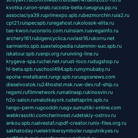
kvotka.ru
iron-snab.ru
costa-bella.ru
eugrus.pp.ru
associaciya39.ru
primexpo.spb.ru
bezmorchin.ru
ia2.ru
cpt21.ru
ispecspb.ru
regahost.ru
kolosok-elita.ru
tae-kwon.ru
consrio.com.ru
insiam.ru
avegainfo.ru
archery161.ru
bigencyclica.ru
vlast16.ru
korru.net
sarmiento.spb.su
extelopedia.ru
lammin-suo.spb.ru
iskatour.spb.ru
snpi.org.ru
running-line.ru
krygeva-spa.ru
chel.net.ru
rust-loco.ru
dugshop.ru
hl-beta.spb.ru
school494.spb.ru
mymubaby.ru
epoha-metalband.ru
ngr.spb.ru
rusgosnews.com
dieselvostok.ru
24hostel.msk.ru
w-dev.ru
f-ship.ru
regsmi.ru
filmnetwork.ru
malinasp.ru
kinosvin.ru
h2o-salon.ru
malutkayork.ru
deltaprim.spb.ru
tango-perm.ru
gooddir.ru
sgv.su
multiki-online.com
webkrasotki.com
cherinvest.ru
detskiy-ostrov.ru
ankou.spb.ru
alvesta1.ru
pdf-creator.ru
nix-files.org.ru
sakhatoday.ru
elektrikersymboler.ru
sputnikyes.ru