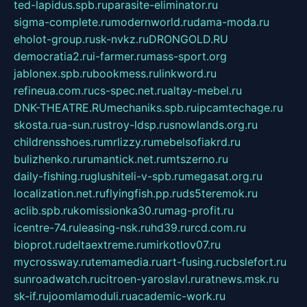
ted-lapidus.spb.ru
parasite-eliminator.ru
sigma-complete.ru
modernworld.ru
dama-moda.ru
eholot-group.ru
sk-nvkz.ru
DRONGOLD.RU
democratia2.ru
i-farmer.ru
mass-sport.org
jablonex.spb.ru
bookmess.ru
linkword.ru
refineua.com.ru
cs-spec.net.ru
altay-mebel.ru
DNK-THEATRE.RU
mechaniks.spb.ru
ipcamtechage.ru
skosta.ru
a-sun.ru
stroy-ldsp.ru
snowlands.org.ru
childrensshoes.ru
mrlizzy.ru
mebelsofiakrd.ru
bulizhenko.ru
rumantick.net.ru
mtszerno.ru
daily-fishing.ru
glushiteli-v-spb.ru
megasat.org.ru
localization.net.ru
flyingfish.pp.ru
ds5teremok.ru
aclib.spb.ru
komissionka30.ru
mag-profit.ru
icentre-74.ru
leasing-nsk.ru
hd39.ru
rcd.com.ru
bioprot.ru
deltaextreme.ru
mirkotlov07.ru
mycrossway.ru
temamedia.ru
art-fusing.ru
cbslefort.ru
sunroadwatch.ru
citroen-yaroslavl.ru
ratnews.msk.ru
sk-if.ru
joomlamoduli.ru
academic-work.ru