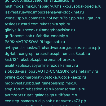
golf2club.msk.ru
aeforums.ru
zallclub.ru
multimodal.msk.ru
habaigry.ru
haikko.ru
sobakopedia.ru
isz-fest.ru
ewnc.info
screensaver-clock.net.ru
volnav.spb.ru
comnat.ru
npf.net.ru
7bit.pp.ru
kalugatur.ru
tesiaes.ru
card.com.ru
kazanka.spb.ru
gildiya-kuznecov.ru
kameryboavision.ru
griffoncom.spb.ru
fabrika-emotsiy.ru
PARK-MATROSOVA.RU
agat.spb.ru
avtoyurist-moskva1.ru
hardware.org.ru
схема-авто.рф
dg-lab.ru
angrup.ru
recruiter.spb.ru
music8.spb.ru
krsk124.ru
kubok.spb.ru
romanofforex.ru
analitikaplus.ru
spyonline.ru
zosikamery.ru
sloboda-ural.pp.ru
AUTO-COM.SU
hohota.net
alimy.ru
online-z.com
aromat-vostoka.ru
otdelkaexp.ru
mobilvest.ru
bbd.net.ru
mebelshop.msk.ru
smp-forum.ru
bastion-td.ru
kosmoscreative.ru
avrmotors.ru
art-galadesign.ru
tiffany-c.ru
ecostep-samara.ru
d-p.spb.ru
галактика73.рф