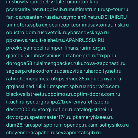
imshowtv.ru
mebel-v-tule.ru
mobtopik.ru
pcsecurity.net.ru
tool-sib.ru
multimetrunit.ru
sp-tour.ru
fan-cs.ru
santeh-russia.ru
symbian9.net.ru
DSHAIR.RU
tmmotors.spb.ru
xjocuricopii.com
musavtomat.msk.ru
obustrojdom.ru
sovetcik.ru
ybaranovskaya.ru
ppknews.ru
cult-alshei.ru
JAPANRUSSIA.RU
proekciyamebel.ru
imper-finans.ru
rim.org.ru
glamourai.ru
brassminus.ru
zabor-pro.ru
ftn.pp.ru
dorogoe58.ru
laimengpacker.ru
kuzova-zapchasti.ru
sageerp.ru
taxodrom.ru
dsrazvitie.ru
hardcity.net.ru
ratinghomegames.ru
topservice25.ru
gubernyan.ru
gtglasslined.ru
ii4.ru
tssport.spb.ru
andorra24.com
blackwallstreet.ru
oboimos.ru
optim-doors.com.ru
ikuch.ru
nycr.org.ru
npa21.ru
vremya-ch.spb.ru
desert000.ru
ivtorgi.ru
ifiori.ru
catalog-statei.ru
dcv.org.ru
spetsmaster174.ru
ipkameryhiseeu.ru
dum26.ru
ruspol.spb.ru
fr-opendp.ru
kam-solnyshko.ru
cheyenne-arapaho.ru
sevzapmetal.spb.ru