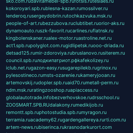
sko.com.ru
davitamebel-spb.ru
fotsis.ru
tesiaes.ru
kokoroyari.spb.ru
blesna-kazan.ru
mossilver.ru
lenderoq.ru
sergeydobrin.ru
tochkazvuka.msk.ru
people-of-art.ru
bezzubova.ru
clubtibet.ru
orior-aks.ru
dynamoauto.ru
szk-favorit.ru
carlines.ru
flatnsk.ru
kingbolenskaner.ru
alex-motor.ru
astroline.net.ru
act1.spb.ru
polyglot.com.ru
gidlipetsk.ru
ooo-driada.ru
detsad125.ru
mir-zdoroviya.ru
bruslanovo.ru
siterem.ru
council.spb.ru
лодкипатриот.рф
kafekolizey.ru
iclub.net.ru
gazon-easy.ru
sugarepilekb.ru
grinox.ru
pylesostineco.ru
msts-ozarenie.ru
kameryjooan.ru
artemovskij.ru
dopler.spb.ru
aid70.ru
metall-perm.ru
ndm.msk.ru
ratingzooshop.ru
apiaccess.ru
globalautotrade.info
bezverhovskoe.ru
drsschool.ru
ZOOSMART.SPB.RU
dalakony.ru
medikijob.ru
remontt.spb.ru
photostudia.spb.ru
myragon.ru
terramia.ru
academy62.ru
gardengallereya.ru
rti.com.ru
artem-news.ru
biserinca.ru
krasnodarkurort.com