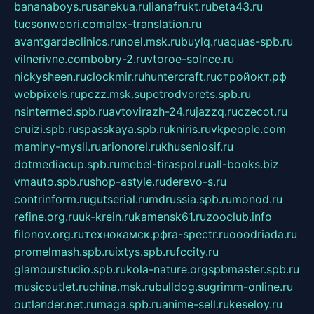
bananaboys.ru
sanekua.ru
lianafrukt.ru
beta43.ru
tucsonwoori.com
alex-translation.ru
avantgardeclinics.ru
noel.msk.ru
buylq.ru
aquas-spb.ru
vilnerivne.com
bobry-2.ru
vtoroe-solnce.ru
nickysheen.ru
clockmir.ru
huntercraft.ru
стройокт.рф
webpixels.ru
pczz.msk.su
petrodvorets.spb.ru
nsintermed.spb.ru
avtovirazh-24.ru
jazzq.ru
czecot.ru
cruizi.spb.ru
spasskaya.spb.ru
kniris.ru
vkpeople.com
maminy-mysli.ru
arionorel.ru
khuseniosif.ru
dotmediacup.spb.ru
mebel-tiraspol.ru
all-books.biz
vmauto.spb.ru
shop-astyle.ru
derevo-s.ru
contrinform.ru
gutserial.ru
mdrussia.spb.ru
monod.ru
refine.org.ru
uk-krein.ru
kamensk61.ru
zooclub.info
filonov.org.ru
технокамск.рф
ra-spectr.ru
ooodriada.ru
promelmash.spb.ru
ixtys.spb.ru
fccity.ru
glamourstudio.spb.ru
kola-nature.org
spbmaster.spb.ru
musicoutlet.ru
china.msk.ru
bulldog.su
grimm-online.ru
outlander.net.ru
maga.spb.ru
anime-sell.ru
keseloy.ru