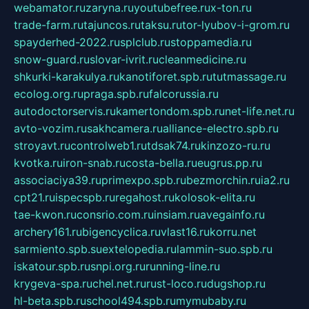
webamator.ru
zaryna.ru
youtubefree.ru
x-ton.ru
trade-farm.ru
tajuncos.ru
taksu.ru
tor-lyubov-i-grom.ru
spayderhed-2022.ru
splclub.ru
stoppamedia.ru
snow-guard.ru
slovar-ivrit.ru
cleanmedicine.ru
shkurki-karakulya.ru
kanotiforet.spb.ru
tutmassage.ru
ecolog.org.ru
praga.spb.ru
falcorussia.ru
autodoctorservis.ru
kamertondom.spb.ru
net-life.net.ru
avto-vozim.ru
sakhcamera.ru
alliance-electro.spb.ru
stroyavt.ru
controlweb1.ru
tdsak74.ru
kinzozo-ru.ru
kvotka.ru
iron-snab.ru
costa-bella.ru
eugrus.pp.ru
associaciya39.ru
primexpo.spb.ru
bezmorchin.ru
ia2.ru
cpt21.ru
ispecspb.ru
regahost.ru
kolosok-elita.ru
tae-kwon.ru
consrio.com.ru
insiam.ru
avegainfo.ru
archery161.ru
bigencyclica.ru
vlast16.ru
korru.net
sarmiento.spb.su
extelopedia.ru
lammin-suo.spb.ru
iskatour.spb.ru
snpi.org.ru
running-line.ru
krygeva-spa.ru
chel.net.ru
rust-loco.ru
dugshop.ru
hl-beta.spb.ru
school494.spb.ru
mymubaby.ru