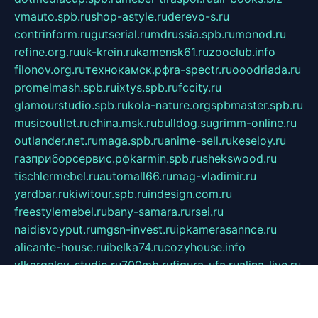
vmauto.spb.ru
shop-astyle.ru
derevo-s.ru
contrinform.ru
gutserial.ru
mdrussia.spb.ru
monod.ru
refine.org.ru
uk-krein.ru
kamensk61.ru
zooclub.info
filonov.org.ru
технокамск.рф
ra-spectr.ru
ooodriada.ru
promelmash.spb.ru
ixtys.spb.ru
fccity.ru
glamourstudio.spb.ru
kola-nature.org
spbmaster.spb.ru
musicoutlet.ru
china.msk.ru
bulldog.su
grimm-online.ru
outlander.net.ru
maga.spb.ru
anime-sell.ru
keseloy.ru
газприборсервис.рф
karmin.spb.ru
shekswood.ru
tischlermebel.ru
automall66.ru
mag-vladimir.ru
yardbar.ru
kiwitour.spb.ru
indesign.com.ru
freestylemebel.ru
bany-samara.ru
rsei.ru
naidisvoyput.ru
mgsn-invest.ru
ipkamerasannce.ru
alicante-house.ru
ibelka74.ru
cozyhouse.info
vlkargalev-studio.ru
700mb.ru
figura-ufa.ru
alina-live.ru
belarusiannews.ru
womenknow.ru
dos-vniimk.ru
sega.net.ru
dv.net.ru
phenomenonsofhistory.com