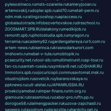
pylesostineco.ru
msts-ozarenie.ru
kameryjooan.ru
artemovskij.ru
dopler.spb.ru
aid70.ru
metall-perm.ru
ndm.msk.ru
ratingzooshop.ru
apiaccess.ru
globalautotrade.info
bezverhovskoe.ru
drsschool.ru
ZOOSMART.SPB.RU
dalakony.ru
medikijob.ru
remontt.spb.ru
photostudia.spb.ru
myragon.ru
terramia.ru
academy62.ru
gardengallereya.ru
rti.com.ru
artem-news.ru
biserinca.ru
krasnodarkurort.com
imshowtv.ru
mebel-v-tule.ru
mobtopik.ru
pcsecurity.net.ru
tool-sib.ru
multimetrunit.ru
sp-tour.ru
fan-cs.ru
santeh-russia.ru
symbian9.net.ru
DSHAIR.RU
tmmotors.spb.ru
xjocuricopii.com
musavtomat.msk.ru
obustrojdom.ru
sovetcik.ru
ybaranovskaya.ru
ppknews.ru
cult-alshei.ru
JAPANRUSSIA.RU
proekciyamebel.ru
imper-finans.ru
rim.org.ru
glamourai.ru
brassminus.ru
zabor-pro.ru
ftn.pp.ru
dorogoe58.ru
laimengpacker.ru
kuzova-zapchasti.ru
sageerp.ru
taxodrom.ru
dsrazvitie.ru
hardcity.net.ru