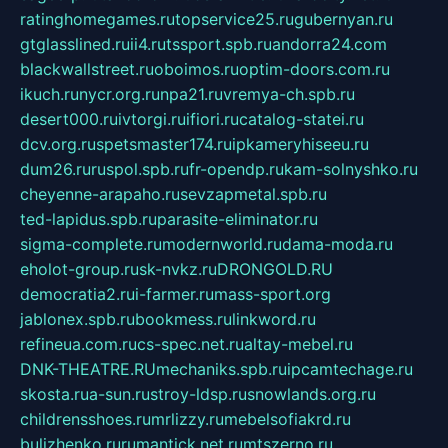
ratinghomegames.ru
topservice25.ru
gubernyan.ru
gtglasslined.ru
ii4.ru
tssport.spb.ru
andorra24.com
blackwallstreet.ru
oboimos.ru
optim-doors.com.ru
ikuch.ru
nycr.org.ru
npa21.ru
vremya-ch.spb.ru
desert000.ru
ivtorgi.ru
ifiori.ru
catalog-statei.ru
dcv.org.ru
spetsmaster174.ru
ipkameryhiseeu.ru
dum26.ru
ruspol.spb.ru
fr-opendp.ru
kam-solnyshko.ru
cheyenne-arapaho.ru
sevzapmetal.spb.ru
ted-lapidus.spb.ru
parasite-eliminator.ru
sigma-complete.ru
modernworld.ru
dama-moda.ru
eholot-group.ru
sk-nvkz.ru
DRONGOLD.RU
democratia2.ru
i-farmer.ru
mass-sport.org
jablonex.spb.ru
bookmess.ru
linkword.ru
refineua.com.ru
cs-spec.net.ru
altay-mebel.ru
DNK-THEATRE.RU
mechaniks.spb.ru
ipcamtechage.ru
skosta.ru
a-sun.ru
stroy-ldsp.ru
snowlands.org.ru
childrensshoes.ru
mrlizzy.ru
mebelsofiakrd.ru
bulizhenko.ru
rumantick.net.ru
mtszerno.ru