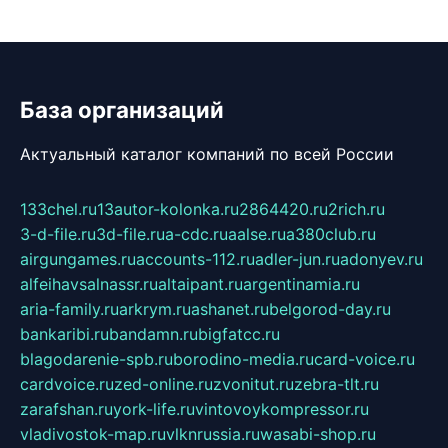
База организаций
Актуальный каталог компаний по всей России
133chel.ru
13autor-kolonka.ru
2864420.ru
2rich.ru
3-d-file.ru
3d-file.ru
a-cdc.ru
aalse.ru
a380club.ru
airgungames.ru
accounts-112.ru
adler-jun.ru
adonyev.ru
alfeihavsalnassr.ru
altaipant.ru
argentinamia.ru
aria-family.ru
arkrym.ru
ashanet.ru
belgorod-day.ru
bankaribi.ru
bandamn.ru
bigfatcc.ru
blagodarenie-spb.ru
borodino-media.ru
card-voice.ru
cardvoice.ru
zed-online.ru
zvonitut.ru
zebra-tlt.ru
zarafshan.ru
york-life.ru
vintovoykompressor.ru
vladivostok-map.ru
vlknrussia.ru
wasabi-shop.ru