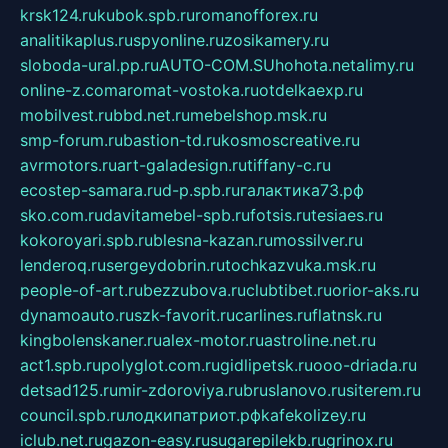
krsk124.ru
kubok.spb.ru
romanofforex.ru
analitikaplus.ru
spyonline.ru
zosikamery.ru
sloboda-ural.pp.ru
AUTO-COM.SU
hohota.net
alimy.ru
online-z.com
aromat-vostoka.ru
otdelkaexp.ru
mobilvest.ru
bbd.net.ru
mebelshop.msk.ru
smp-forum.ru
bastion-td.ru
kosmoscreative.ru
avrmotors.ru
art-galadesign.ru
tiffany-c.ru
ecostep-samara.ru
d-p.spb.ru
галактика73.рф
sko.com.ru
davitamebel-spb.ru
fotsis.ru
tesiaes.ru
kokoroyari.spb.ru
blesna-kazan.ru
mossilver.ru
lenderoq.ru
sergeydobrin.ru
tochkazvuka.msk.ru
people-of-art.ru
bezzubova.ru
clubtibet.ru
orior-aks.ru
dynamoauto.ru
szk-favorit.ru
carlines.ru
flatnsk.ru
kingbolenskaner.ru
alex-motor.ru
astroline.net.ru
act1.spb.ru
polyglot.com.ru
gidlipetsk.ru
ooo-driada.ru
detsad125.ru
mir-zdoroviya.ru
bruslanovo.ru
siterem.ru
council.spb.ru
лодкипатриот.рф
kafekolizey.ru
iclub.net.ru
gazon-easy.ru
sugarepilekb.ru
grinox.ru