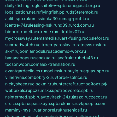
daily-fishing.ru
glushiteli-v-spb.ru
megasat.org.ru
localization.net.ru
flyingfish.pp.ru
ds5teremok.ru
aclib.spb.ru
komissionka30.ru
mag-profit.ru
icentre-74.ru
leasing-nsk.ru
hd39.ru
rcd.com.ru
bioprot.ru
deltaextreme.ru
mirkotlov07.ru
mycrossway.ru
temamedia.ru
art-fusing.ru
cbslefort.ru
sunroadwatch.ru
citroen-yaroslavl.ru
ratnews.msk.ru
sk-if.ru
joomlamoduli.ru
academic-work.ru
bananaboys.ru
sanekua.ru
lianafrukt.ru
beta43.ru
tucsonwoori.com
alex-translation.ru
avantgardeclinics.ru
noel.msk.ru
buylq.ru
aquas-spb.ru
vilnerivne.com
bobry-2.ru
vtoroe-solnce.ru
nickysheen.ru
clockmir.ru
huntercraft.ru
стройокт.рф
webpixels.ru
pczz.msk.su
petrodvorets.spb.ru
nsintermed.spb.ru
avtovirazh-24.ru
jazzq.ru
czecot.ru
cruizi.spb.ru
spasskaya.spb.ru
kniris.ru
vkpeople.com
maminy-mysli.ru
arionorel.ru
khuseniosif.ru
dotmediacup.spb.ru
mebel-tiraspol.ru
all-books.biz