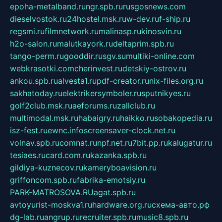
epoha-metalband.ru
ngr.spb.ru
rusgosnews.com
dieselvostok.ru
24hostel.msk.ru
w-dev.ru
f-ship.ru
regsmi.ru
filmnetwork.ru
malinasp.ru
kinosvin.ru
h2o-salon.ru
malutkayork.ru
deltaprim.spb.ru
tango-perm.ru
gooddir.ru
sgv.su
multiki-online.com
webkrasotki.com
cherinvest.ru
detskiy-ostrov.ru
ankou.spb.ru
alvesta1.ru
pdf-creator.ru
nix-files.org.ru
sakhatoday.ru
elektrikersymboler.ru
sputnikyes.ru
golf2club.msk.ru
aeforums.ru
zallclub.ru
multimodal.msk.ru
habaigry.ru
haikko.ru
sobakopedia.ru
isz-fest.ru
ewnc.info
screensaver-clock.net.ru
volnav.spb.ru
comnat.ru
npf.net.ru
7bit.pp.ru
kalugatur.ru
tesiaes.ru
card.com.ru
kazanka.spb.ru
gildiya-kuznecov.ru
kameryboavision.ru
griffoncom.spb.ru
fabrika-emotsiy.ru
PARK-MATROSOVA.RU
agat.spb.ru
avtoyurist-moskva1.ru
hardware.org.ru
схема-авто.рф
dg-lab.ru
angrup.ru
recruiter.spb.ru
music8.spb.ru