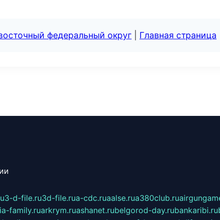
евосточный федеральный округ
|
Главная страница
сии
ru
3-d-file.ru
3d-file.ru
a-cdc.ru
aalse.ru
a380club.ru
airgungame
ia-family.ru
arkrym.ru
ashanet.ru
belgorod-day.ru
bankaribi.ru