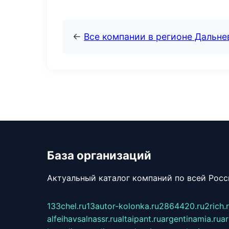
←
Все компании в регионе Дальн
База организаций
Актуальный каталог компаний по всей Рос
133chel.ru
13autor-kolonka.ru
2864420.ru
2rich.
alfeihavsalnassr.ru
altaipant.ru
argentinamia.ru
ar