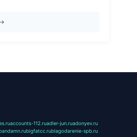
→
s.ru
accounts-112.ru
adler-jun.ru
adonyev.ru
bandamn.ru
bigfatcc.ru
blagodarenie-spb.ru