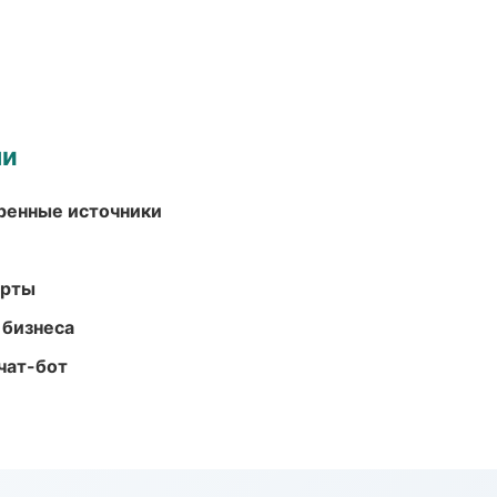
ми
еренные источники
арты
 бизнеса
чат-бот