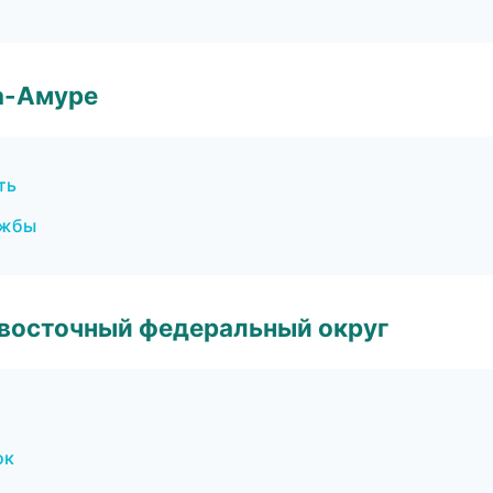
а-Амуре
ть
ужбы
евосточный федеральный округ
ок