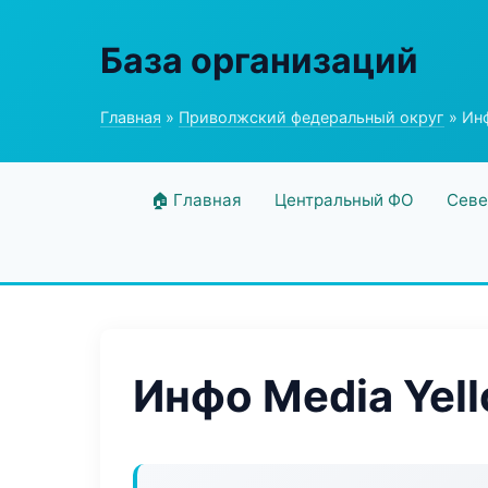
База организаций
Главная
»
Приволжский федеральный округ
» Инф
🏠 Главная
Центральный ФО
Севе
Инфо Media Yel