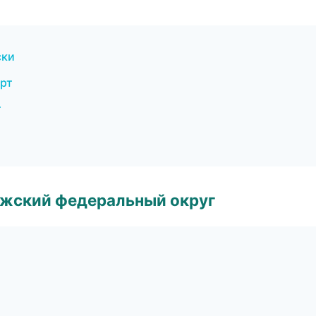
ски
орт
т
лжский федеральный округ