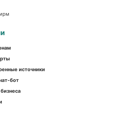
фирм
ми
онам
арты
еренные источники
чат-бот
 бизнеса
и