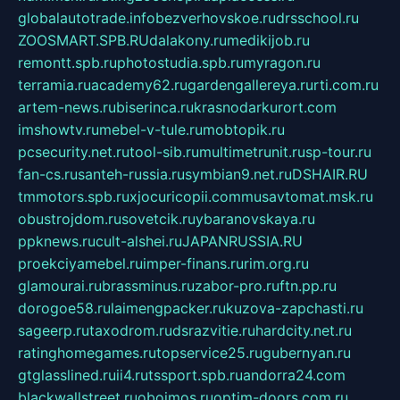
globalautotrade.info
bezverhovskoe.ru
drsschool.ru
ZOOSMART.SPB.RU
dalakony.ru
medikijob.ru
remontt.spb.ru
photostudia.spb.ru
myragon.ru
terramia.ru
academy62.ru
gardengallereya.ru
rti.com.ru
artem-news.ru
biserinca.ru
krasnodarkurort.com
imshowtv.ru
mebel-v-tule.ru
mobtopik.ru
pcsecurity.net.ru
tool-sib.ru
multimetrunit.ru
sp-tour.ru
fan-cs.ru
santeh-russia.ru
symbian9.net.ru
DSHAIR.RU
tmmotors.spb.ru
xjocuricopii.com
musavtomat.msk.ru
obustrojdom.ru
sovetcik.ru
ybaranovskaya.ru
ppknews.ru
cult-alshei.ru
JAPANRUSSIA.RU
proekciyamebel.ru
imper-finans.ru
rim.org.ru
glamourai.ru
brassminus.ru
zabor-pro.ru
ftn.pp.ru
dorogoe58.ru
laimengpacker.ru
kuzova-zapchasti.ru
sageerp.ru
taxodrom.ru
dsrazvitie.ru
hardcity.net.ru
ratinghomegames.ru
topservice25.ru
gubernyan.ru
gtglasslined.ru
ii4.ru
tssport.spb.ru
andorra24.com
blackwallstreet.ru
oboimos.ru
optim-doors.com.ru