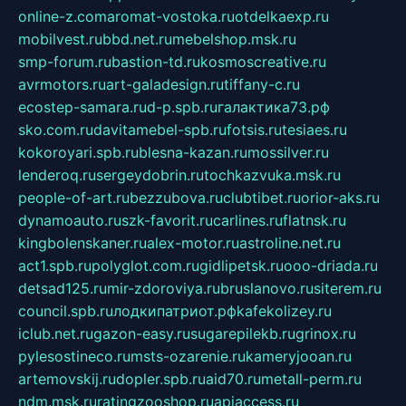
online-z.com
aromat-vostoka.ru
otdelkaexp.ru
mobilvest.ru
bbd.net.ru
mebelshop.msk.ru
smp-forum.ru
bastion-td.ru
kosmoscreative.ru
avrmotors.ru
art-galadesign.ru
tiffany-c.ru
ecostep-samara.ru
d-p.spb.ru
галактика73.рф
sko.com.ru
davitamebel-spb.ru
fotsis.ru
tesiaes.ru
kokoroyari.spb.ru
blesna-kazan.ru
mossilver.ru
lenderoq.ru
sergeydobrin.ru
tochkazvuka.msk.ru
people-of-art.ru
bezzubova.ru
clubtibet.ru
orior-aks.ru
dynamoauto.ru
szk-favorit.ru
carlines.ru
flatnsk.ru
kingbolenskaner.ru
alex-motor.ru
astroline.net.ru
act1.spb.ru
polyglot.com.ru
gidlipetsk.ru
ooo-driada.ru
detsad125.ru
mir-zdoroviya.ru
bruslanovo.ru
siterem.ru
council.spb.ru
лодкипатриот.рф
kafekolizey.ru
iclub.net.ru
gazon-easy.ru
sugarepilekb.ru
grinox.ru
pylesostineco.ru
msts-ozarenie.ru
kameryjooan.ru
artemovskij.ru
dopler.spb.ru
aid70.ru
metall-perm.ru
ndm.msk.ru
ratingzooshop.ru
apiaccess.ru