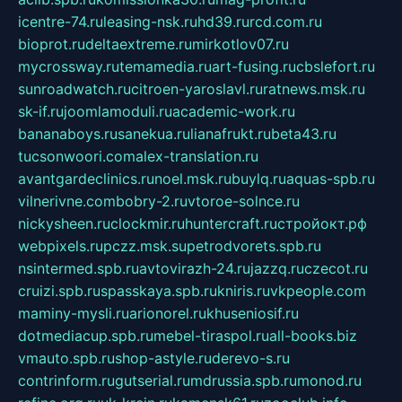
icentre-74.ru
leasing-nsk.ru
hd39.ru
rcd.com.ru
bioprot.ru
deltaextreme.ru
mirkotlov07.ru
mycrossway.ru
temamedia.ru
art-fusing.ru
cbslefort.ru
sunroadwatch.ru
citroen-yaroslavl.ru
ratnews.msk.ru
sk-if.ru
joomlamoduli.ru
academic-work.ru
bananaboys.ru
sanekua.ru
lianafrukt.ru
beta43.ru
tucsonwoori.com
alex-translation.ru
avantgardeclinics.ru
noel.msk.ru
buylq.ru
aquas-spb.ru
vilnerivne.com
bobry-2.ru
vtoroe-solnce.ru
nickysheen.ru
clockmir.ru
huntercraft.ru
стройокт.рф
webpixels.ru
pczz.msk.su
petrodvorets.spb.ru
nsintermed.spb.ru
avtovirazh-24.ru
jazzq.ru
czecot.ru
cruizi.spb.ru
spasskaya.spb.ru
kniris.ru
vkpeople.com
maminy-mysli.ru
arionorel.ru
khuseniosif.ru
dotmediacup.spb.ru
mebel-tiraspol.ru
all-books.biz
vmauto.spb.ru
shop-astyle.ru
derevo-s.ru
contrinform.ru
gutserial.ru
mdrussia.spb.ru
monod.ru