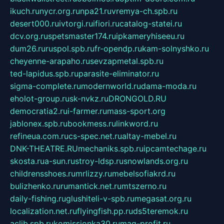
ikuch.ru
nycr.org.ru
npa21.ru
vremya-ch.spb.ru
desert000.ru
ivtorgi.ru
ifiori.ru
catalog-statei.ru
dcv.org.ru
spetsmaster174.ru
ipkameryhiseeu.ru
dum26.ru
ruspol.spb.ru
fr-opendp.ru
kam-solnyshko.ru
cheyenne-arapaho.ru
sevzapmetal.spb.ru
ted-lapidus.spb.ru
parasite-eliminator.ru
sigma-complete.ru
modernworld.ru
dama-moda.ru
eholot-group.ru
sk-nvkz.ru
DRONGOLD.RU
democratia2.ru
i-farmer.ru
mass-sport.org
jablonex.spb.ru
bookmess.ru
linkword.ru
refineua.com.ru
cs-spec.net.ru
altay-mebel.ru
DNK-THEATRE.RU
mechaniks.spb.ru
ipcamtechage.ru
skosta.ru
a-sun.ru
stroy-ldsp.ru
snowlands.org.ru
childrensshoes.ru
mrlizzy.ru
mebelsofiakrd.ru
bulizhenko.ru
rumantick.net.ru
mtszerno.ru
daily-fishing.ru
glushiteli-v-spb.ru
megasat.org.ru
localization.net.ru
flyingfish.pp.ru
ds5teremok.ru
aclib.spb.ru
komissionka30.ru
mag-profit.ru