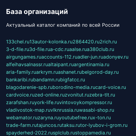
База организаций
Актуальный каталог компаний по всей России
133chel.ru
13autor-kolonka.ru
2864420.ru
2rich.ru
3-d-file.ru
3d-file.ru
a-cdc.ru
aalse.ru
a380club.ru
airgungames.ru
accounts-112.ru
adler-jun.ru
adonyev.ru
alfeihavsalnassr.ru
altaipant.ru
argentinamia.ru
aria-family.ru
arkrym.ru
ashanet.ru
belgorod-day.ru
bankaribi.ru
bandamn.ru
bigfatcc.ru
blagodarenie-spb.ru
borodino-media.ru
card-voice.ru
cardvoice.ru
zed-online.ru
zvonitut.ru
zebra-tlt.ru
zarafshan.ru
york-life.ru
vintovoykompressor.ru
vladivostok-map.ru
vlknrussia.ru
wasabi-shop.ru
webamator.ru
zaryna.ru
youtubefree.ru
x-ton.ru
trade-farm.ru
tajuncos.ru
taksu.ru
tor-lyubov-i-grom.ru
spayderhed-2022.ru
splclub.ru
stoppamedia.ru