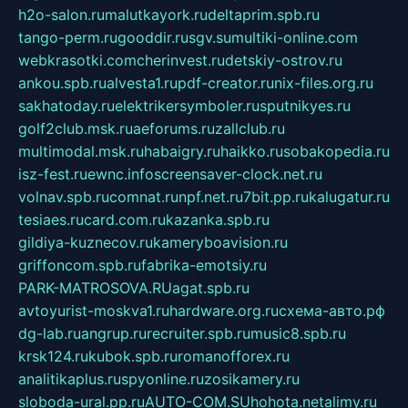
h2o-salon.ru
malutkayork.ru
deltaprim.spb.ru
tango-perm.ru
gooddir.ru
sgv.su
multiki-online.com
webkrasotki.com
cherinvest.ru
detskiy-ostrov.ru
ankou.spb.ru
alvesta1.ru
pdf-creator.ru
nix-files.org.ru
sakhatoday.ru
elektrikersymboler.ru
sputnikyes.ru
golf2club.msk.ru
aeforums.ru
zallclub.ru
multimodal.msk.ru
habaigry.ru
haikko.ru
sobakopedia.ru
isz-fest.ru
ewnc.info
screensaver-clock.net.ru
volnav.spb.ru
comnat.ru
npf.net.ru
7bit.pp.ru
kalugatur.ru
tesiaes.ru
card.com.ru
kazanka.spb.ru
gildiya-kuznecov.ru
kameryboavision.ru
griffoncom.spb.ru
fabrika-emotsiy.ru
PARK-MATROSOVA.RU
agat.spb.ru
avtoyurist-moskva1.ru
hardware.org.ru
схема-авто.рф
dg-lab.ru
angrup.ru
recruiter.spb.ru
music8.spb.ru
krsk124.ru
kubok.spb.ru
romanofforex.ru
analitikaplus.ru
spyonline.ru
zosikamery.ru
sloboda-ural.pp.ru
AUTO-COM.SU
hohota.net
alimy.ru