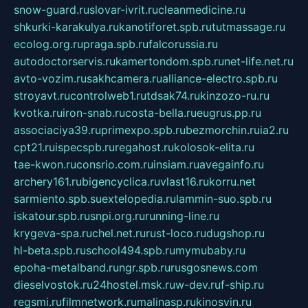
snow-guard.ru
slovar-ivrit.ru
cleanmedicine.ru
shkurki-karakulya.ru
kanotiforet.spb.ru
tutmassage.ru
ecolog.org.ru
praga.spb.ru
falcorussia.ru
autodoctorservis.ru
kamertondom.spb.ru
net-life.net.ru
avto-vozim.ru
sakhcamera.ru
alliance-electro.spb.ru
stroyavt.ru
controlweb1.ru
tdsak74.ru
kinzozo-ru.ru
kvotka.ru
iron-snab.ru
costa-bella.ru
eugrus.pp.ru
associaciya39.ru
primexpo.spb.ru
bezmorchin.ru
ia2.ru
cpt21.ru
ispecspb.ru
regahost.ru
kolosok-elita.ru
tae-kwon.ru
consrio.com.ru
insiam.ru
avegainfo.ru
archery161.ru
bigencyclica.ru
vlast16.ru
korru.net
sarmiento.spb.su
extelopedia.ru
lammin-suo.spb.ru
iskatour.spb.ru
snpi.org.ru
running-line.ru
krygeva-spa.ru
chel.net.ru
rust-loco.ru
dugshop.ru
hl-beta.spb.ru
school494.spb.ru
mymubaby.ru
epoha-metalband.ru
ngr.spb.ru
rusgosnews.com
dieselvostok.ru
24hostel.msk.ru
w-dev.ru
f-ship.ru
regsmi.ru
filmnetwork.ru
malinasp.ru
kinosvin.ru