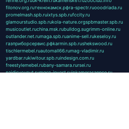
refine.org.ru
uk-krein.ru
kamensk61.ru
zooclub.info
filonov.org.ru
технокамск.рф
ra-spectr.ru
ooodriada.ru
promelmash.spb.ru
ixtys.spb.ru
fccity.ru
glamourstudio.spb.ru
kola-nature.org
spbmaster.spb.ru
musicoutlet.ru
china.msk.ru
bulldog.su
grimm-online.ru
outlander.net.ru
maga.spb.ru
anime-sell.ru
keseloy.ru
газприборсервис.рф
karmin.spb.ru
shekswood.ru
tischlermebel.ru
automall66.ru
mag-vladimir.ru
yardbar.ru
kiwitour.spb.ru
indesign.com.ru
freestylemebel.ru
bany-samara.ru
rsei.ru
naidisvoyput.ru
mgsn-invest.ru
ipkamerasannce.ru
alicante-house.ru
ibelka74.ru
cozyhouse.info
vlkargalev-studio.ru
700mb.ru
figura-ufa.ru
alina-live.ru
belarusiannews.ru
womenknow.ru
dos-vniimk.ru
sega.net.ru
dv.net.ru
phenomenonsofhistory.com
telesputnik.net.ru
wall.pp.ru
pylesosroidmi.ru
gtc-clan.ru
cligs.ru
bibikazap.ru
popova.org.ru
netwhistler.spb.ru
bellvil.ru
bonzon.ru
iss-vladik.ru