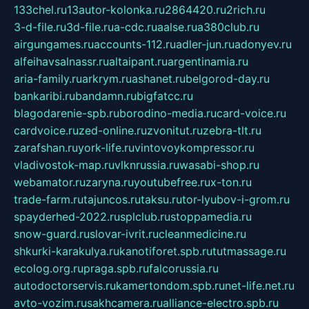
133chel.ru
13autor-kolonka.ru
2864420.ru
2rich.ru
3-d-file.ru
3d-file.ru
a-cdc.ru
aalse.ru
a380club.ru
airgungames.ru
accounts-112.ru
adler-jun.ru
adonyev.ru
alfeihavsalnassr.ru
altaipant.ru
argentinamia.ru
aria-family.ru
arkrym.ru
ashanet.ru
belgorod-day.ru
bankaribi.ru
bandamn.ru
bigfatcc.ru
blagodarenie-spb.ru
borodino-media.ru
card-voice.ru
cardvoice.ru
zed-online.ru
zvonitut.ru
zebra-tlt.ru
zarafshan.ru
york-life.ru
vintovoykompressor.ru
vladivostok-map.ru
vlknrussia.ru
wasabi-shop.ru
webamator.ru
zaryna.ru
youtubefree.ru
x-ton.ru
trade-farm.ru
tajuncos.ru
taksu.ru
tor-lyubov-i-grom.ru
spayderhed-2022.ru
splclub.ru
stoppamedia.ru
snow-guard.ru
slovar-ivrit.ru
cleanmedicine.ru
shkurki-karakulya.ru
kanotiforet.spb.ru
tutmassage.ru
ecolog.org.ru
praga.spb.ru
falcorussia.ru
autodoctorservis.ru
kamertondom.spb.ru
net-life.net.ru
avto-vozim.ru
sakhcamera.ru
alliance-electro.spb.ru