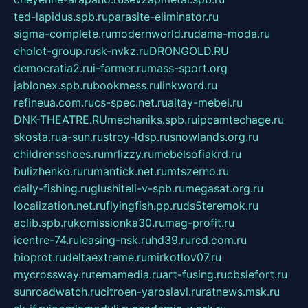
ted-lapidus.spb.ru
parasite-eliminator.ru
sigma-complete.ru
modernworld.ru
dama-moda.ru
eholot-group.ru
sk-nvkz.ru
DRONGOLD.RU
democratia2.ru
i-farmer.ru
mass-sport.org
jablonex.spb.ru
bookmess.ru
linkword.ru
refineua.com.ru
cs-spec.net.ru
altay-mebel.ru
DNK-THEATRE.RU
mechaniks.spb.ru
ipcamtechage.ru
skosta.ru
a-sun.ru
stroy-ldsp.ru
snowlands.org.ru
childrensshoes.ru
mrlizzy.ru
mebelsofiakrd.ru
bulizhenko.ru
rumantick.net.ru
mtszerno.ru
daily-fishing.ru
glushiteli-v-spb.ru
megasat.org.ru
localization.net.ru
flyingfish.pp.ru
ds5teremok.ru
aclib.spb.ru
komissionka30.ru
mag-profit.ru
icentre-74.ru
leasing-nsk.ru
hd39.ru
rcd.com.ru
bioprot.ru
deltaextreme.ru
mirkotlov07.ru
mycrossway.ru
temamedia.ru
art-fusing.ru
cbslefort.ru
sunroadwatch.ru
citroen-yaroslavl.ru
ratnews.msk.ru