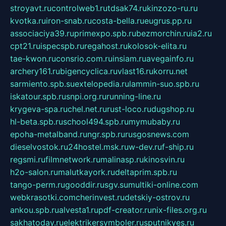
stroyavt.ru
controlweb1.ru
tdsak74.ru
kinzozo-ru.ru
kvotka.ru
iron-snab.ru
costa-bella.ru
eugrus.pp.ru
associaciya39.ru
primexpo.spb.ru
bezmorchin.ru
ia2.ru
cpt21.ru
ispecspb.ru
regahost.ru
kolosok-elita.ru
tae-kwon.ru
consrio.com.ru
insiam.ru
avegainfo.ru
archery161.ru
bigencyclica.ru
vlast16.ru
korru.net
sarmiento.spb.su
extelopedia.ru
lammin-suo.spb.ru
iskatour.spb.ru
snpi.org.ru
running-line.ru
krygeva-spa.ru
chel.net.ru
rust-loco.ru
dugshop.ru
hl-beta.spb.ru
school494.spb.ru
mymubaby.ru
epoha-metalband.ru
ngr.spb.ru
rusgosnews.com
dieselvostok.ru
24hostel.msk.ru
w-dev.ru
f-ship.ru
regsmi.ru
filmnetwork.ru
malinasp.ru
kinosvin.ru
h2o-salon.ru
malutkayork.ru
deltaprim.spb.ru
tango-perm.ru
gooddir.ru
sgv.su
multiki-online.com
webkrasotki.com
cherinvest.ru
detskiy-ostrov.ru
ankou.spb.ru
alvesta1.ru
pdf-creator.ru
nix-files.org.ru
sakhatoday.ru
elektrikersymboler.ru
sputnikyes.ru