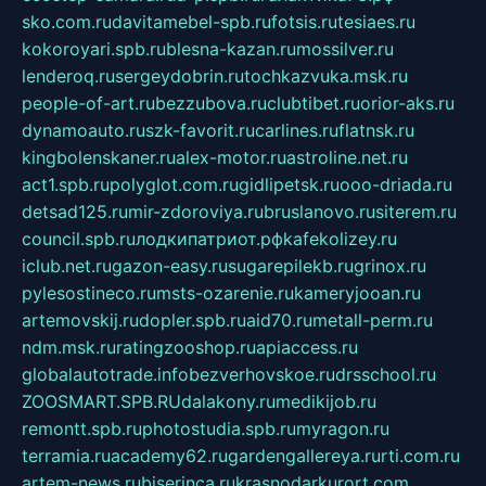
sko.com.ru
davitamebel-spb.ru
fotsis.ru
tesiaes.ru
kokoroyari.spb.ru
blesna-kazan.ru
mossilver.ru
lenderoq.ru
sergeydobrin.ru
tochkazvuka.msk.ru
people-of-art.ru
bezzubova.ru
clubtibet.ru
orior-aks.ru
dynamoauto.ru
szk-favorit.ru
carlines.ru
flatnsk.ru
kingbolenskaner.ru
alex-motor.ru
astroline.net.ru
act1.spb.ru
polyglot.com.ru
gidlipetsk.ru
ooo-driada.ru
detsad125.ru
mir-zdoroviya.ru
bruslanovo.ru
siterem.ru
council.spb.ru
лодкипатриот.рф
kafekolizey.ru
iclub.net.ru
gazon-easy.ru
sugarepilekb.ru
grinox.ru
pylesostineco.ru
msts-ozarenie.ru
kameryjooan.ru
artemovskij.ru
dopler.spb.ru
aid70.ru
metall-perm.ru
ndm.msk.ru
ratingzooshop.ru
apiaccess.ru
globalautotrade.info
bezverhovskoe.ru
drsschool.ru
ZOOSMART.SPB.RU
dalakony.ru
medikijob.ru
remontt.spb.ru
photostudia.spb.ru
myragon.ru
terramia.ru
academy62.ru
gardengallereya.ru
rti.com.ru
artem-news.ru
biserinca.ru
krasnodarkurort.com