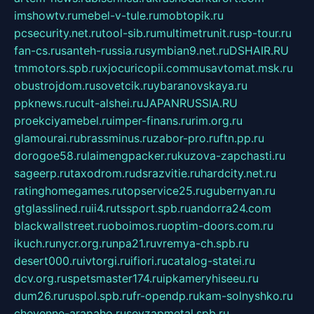
imshowtv.ru
mebel-v-tule.ru
mobtopik.ru
pcsecurity.net.ru
tool-sib.ru
multimetrunit.ru
sp-tour.ru
fan-cs.ru
santeh-russia.ru
symbian9.net.ru
DSHAIR.RU
tmmotors.spb.ru
xjocuricopii.com
musavtomat.msk.ru
obustrojdom.ru
sovetcik.ru
ybaranovskaya.ru
ppknews.ru
cult-alshei.ru
JAPANRUSSIA.RU
proekciyamebel.ru
imper-finans.ru
rim.org.ru
glamourai.ru
brassminus.ru
zabor-pro.ru
ftn.pp.ru
dorogoe58.ru
laimengpacker.ru
kuzova-zapchasti.ru
sageerp.ru
taxodrom.ru
dsrazvitie.ru
hardcity.net.ru
ratinghomegames.ru
topservice25.ru
gubernyan.ru
gtglasslined.ru
ii4.ru
tssport.spb.ru
andorra24.com
blackwallstreet.ru
oboimos.ru
optim-doors.com.ru
ikuch.ru
nycr.org.ru
npa21.ru
vremya-ch.spb.ru
desert000.ru
ivtorgi.ru
ifiori.ru
catalog-statei.ru
dcv.org.ru
spetsmaster174.ru
ipkameryhiseeu.ru
dum26.ru
ruspol.spb.ru
fr-opendp.ru
kam-solnyshko.ru
cheyenne-arapaho.ru
sevzapmetal.spb.ru