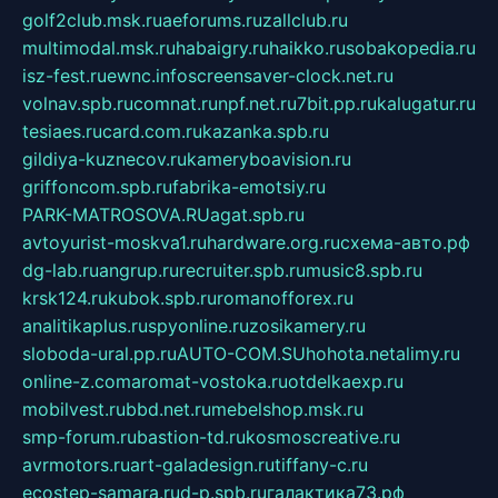
golf2club.msk.ru
aeforums.ru
zallclub.ru
multimodal.msk.ru
habaigry.ru
haikko.ru
sobakopedia.ru
isz-fest.ru
ewnc.info
screensaver-clock.net.ru
volnav.spb.ru
comnat.ru
npf.net.ru
7bit.pp.ru
kalugatur.ru
tesiaes.ru
card.com.ru
kazanka.spb.ru
gildiya-kuznecov.ru
kameryboavision.ru
griffoncom.spb.ru
fabrika-emotsiy.ru
PARK-MATROSOVA.RU
agat.spb.ru
avtoyurist-moskva1.ru
hardware.org.ru
схема-авто.рф
dg-lab.ru
angrup.ru
recruiter.spb.ru
music8.spb.ru
krsk124.ru
kubok.spb.ru
romanofforex.ru
analitikaplus.ru
spyonline.ru
zosikamery.ru
sloboda-ural.pp.ru
AUTO-COM.SU
hohota.net
alimy.ru
online-z.com
aromat-vostoka.ru
otdelkaexp.ru
mobilvest.ru
bbd.net.ru
mebelshop.msk.ru
smp-forum.ru
bastion-td.ru
kosmoscreative.ru
avrmotors.ru
art-galadesign.ru
tiffany-c.ru
ecostep-samara.ru
d-p.spb.ru
галактика73.рф