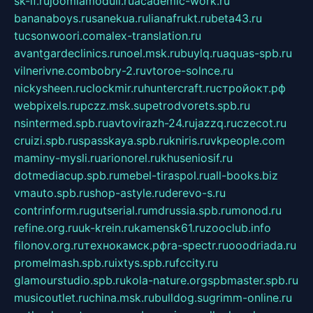
sk-if.ru
joomlamoduli.ru
academic-work.ru
bananaboys.ru
sanekua.ru
lianafrukt.ru
beta43.ru
tucsonwoori.com
alex-translation.ru
avantgardeclinics.ru
noel.msk.ru
buylq.ru
aquas-spb.ru
vilnerivne.com
bobry-2.ru
vtoroe-solnce.ru
nickysheen.ru
clockmir.ru
huntercraft.ru
стройокт.рф
webpixels.ru
pczz.msk.su
petrodvorets.spb.ru
nsintermed.spb.ru
avtovirazh-24.ru
jazzq.ru
czecot.ru
cruizi.spb.ru
spasskaya.spb.ru
kniris.ru
vkpeople.com
maminy-mysli.ru
arionorel.ru
khuseniosif.ru
dotmediacup.spb.ru
mebel-tiraspol.ru
all-books.biz
vmauto.spb.ru
shop-astyle.ru
derevo-s.ru
contrinform.ru
gutserial.ru
mdrussia.spb.ru
monod.ru
refine.org.ru
uk-krein.ru
kamensk61.ru
zooclub.info
filonov.org.ru
технокамск.рф
ra-spectr.ru
ooodriada.ru
promelmash.spb.ru
ixtys.spb.ru
fccity.ru
glamourstudio.spb.ru
kola-nature.org
spbmaster.spb.ru
musicoutlet.ru
china.msk.ru
bulldog.su
grimm-online.ru