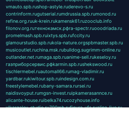
vmauto.spb.ru
shop-astyle.ru
derevo-s.ru
contrinform.ru
gutserial.ru
mdrussia.spb.ru
monod.ru
refine.org.ru
uk-krein.ru
kamensk61.ru
zooclub.info
filonov.org.ru
технокамск.рф
ra-spectr.ru
ooodriada.ru
promelmash.spb.ru
ixtys.spb.ru
fccity.ru
glamourstudio.spb.ru
kola-nature.org
spbmaster.spb.ru
musicoutlet.ru
china.msk.ru
bulldog.su
grimm-online.ru
outlander.net.ru
maga.spb.ru
anime-sell.ru
keseloy.ru
газприборсервис.рф
karmin.spb.ru
shekswood.ru
tischlermebel.ru
automall66.ru
mag-vladimir.ru
yardbar.ru
kiwitour.spb.ru
indesign.com.ru
freestylemebel.ru
bany-samara.ru
rsei.ru
naidisvoyput.ru
mgsn-invest.ru
ipkamerasannce.ru
alicante-house.ru
ibelka74.ru
cozyhouse.info
vlkargalev-studio.ru
700mb.ru
figura-ufa.ru
alina-live.ru
belarusiannews.ru
womenknow.ru
dos-vniimk.ru
sega.net.ru
dv.net.ru
phenomenonsofhistory.com