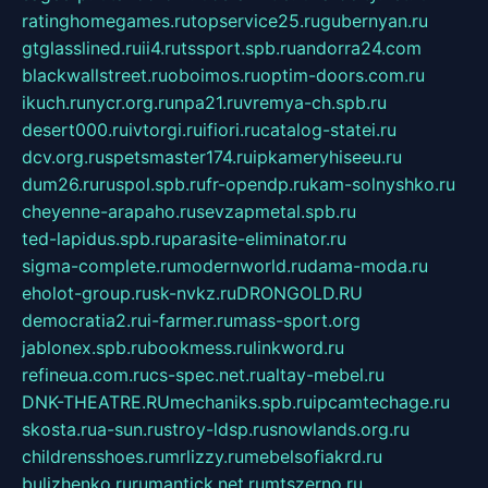
ratinghomegames.ru
topservice25.ru
gubernyan.ru
gtglasslined.ru
ii4.ru
tssport.spb.ru
andorra24.com
blackwallstreet.ru
oboimos.ru
optim-doors.com.ru
ikuch.ru
nycr.org.ru
npa21.ru
vremya-ch.spb.ru
desert000.ru
ivtorgi.ru
ifiori.ru
catalog-statei.ru
dcv.org.ru
spetsmaster174.ru
ipkameryhiseeu.ru
dum26.ru
ruspol.spb.ru
fr-opendp.ru
kam-solnyshko.ru
cheyenne-arapaho.ru
sevzapmetal.spb.ru
ted-lapidus.spb.ru
parasite-eliminator.ru
sigma-complete.ru
modernworld.ru
dama-moda.ru
eholot-group.ru
sk-nvkz.ru
DRONGOLD.RU
democratia2.ru
i-farmer.ru
mass-sport.org
jablonex.spb.ru
bookmess.ru
linkword.ru
refineua.com.ru
cs-spec.net.ru
altay-mebel.ru
DNK-THEATRE.RU
mechaniks.spb.ru
ipcamtechage.ru
skosta.ru
a-sun.ru
stroy-ldsp.ru
snowlands.org.ru
childrensshoes.ru
mrlizzy.ru
mebelsofiakrd.ru
bulizhenko.ru
rumantick.net.ru
mtszerno.ru