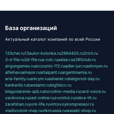
База организаций
Актуальный каталог компаний по всей России
133chel.ru
13autor-kolonka.ru
2864420.ru
2rich.ru
3-d-file.ru
3d-file.ru
a-cdc.ru
aalse.ru
a380club.ru
airgungames.ru
accounts-112.ru
adler-jun.ru
adonyev.ru
alfeihavsalnassr.ru
altaipant.ru
argentinamia.ru
aria-family.ru
arkrym.ru
ashanet.ru
belgorod-day.ru
bankaribi.ru
bandamn.ru
bigfatcc.ru
blagodarenie-spb.ru
borodino-media.ru
card-voice.ru
cardvoice.ru
zed-online.ru
zvonitut.ru
zebra-tlt.ru
zarafshan.ru
york-life.ru
vintovoykompressor.ru
vladivostok-map.ru
vlknrussia.ru
wasabi-shop.ru