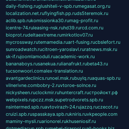
daily-fishing.ru
glushiteli-v-spb.ru
megasat.org.ru
localization.net.ru
flyingfish.pp.ru
ds5teremok.ru
aclib.spb.ru
komissionka30.ru
mag-profit.ru
icentre-74.ru
leasing-nsk.ru
hd39.ru
rcd.com.ru
bioprot.ru
deltaextreme.ru
mirkotlov07.ru
mycrossway.ru
temamedia.ru
art-fusing.ru
cbslefort.ru
sunroadwatch.ru
citroen-yaroslavl.ru
ratnews.msk.ru
sk-if.ru
joomlamoduli.ru
academic-work.ru
bananaboys.ru
sanekua.ru
lianafrukt.ru
beta43.ru
tucsonwoori.com
alex-translation.ru
avantgardeclinics.ru
noel.msk.ru
buylq.ru
aquas-spb.ru
vilnerivne.com
bobry-2.ru
vtoroe-solnce.ru
nickysheen.ru
clockmir.ru
huntercraft.ru
стройокт.рф
webpixels.ru
pczz.msk.su
petrodvorets.spb.ru
nsintermed.spb.ru
avtovirazh-24.ru
jazzq.ru
czecot.ru
cruizi.spb.ru
spasskaya.spb.ru
kniris.ru
vkpeople.com
maminy-mysli.ru
arionorel.ru
khuseniosif.ru
dotmediacup.spb.ru
mebel-tiraspol.ru
all-books.biz