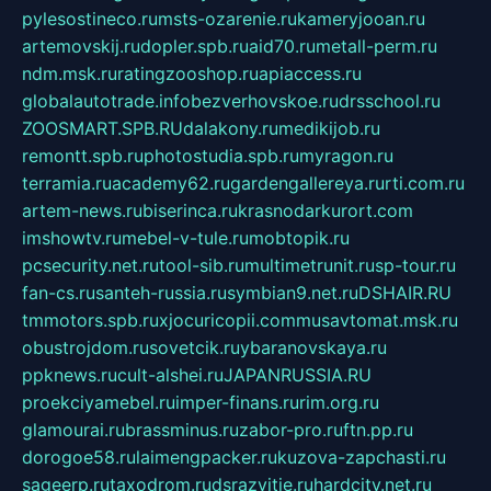
pylesostineco.ru
msts-ozarenie.ru
kameryjooan.ru
artemovskij.ru
dopler.spb.ru
aid70.ru
metall-perm.ru
ndm.msk.ru
ratingzooshop.ru
apiaccess.ru
globalautotrade.info
bezverhovskoe.ru
drsschool.ru
ZOOSMART.SPB.RU
dalakony.ru
medikijob.ru
remontt.spb.ru
photostudia.spb.ru
myragon.ru
terramia.ru
academy62.ru
gardengallereya.ru
rti.com.ru
artem-news.ru
biserinca.ru
krasnodarkurort.com
imshowtv.ru
mebel-v-tule.ru
mobtopik.ru
pcsecurity.net.ru
tool-sib.ru
multimetrunit.ru
sp-tour.ru
fan-cs.ru
santeh-russia.ru
symbian9.net.ru
DSHAIR.RU
tmmotors.spb.ru
xjocuricopii.com
musavtomat.msk.ru
obustrojdom.ru
sovetcik.ru
ybaranovskaya.ru
ppknews.ru
cult-alshei.ru
JAPANRUSSIA.RU
proekciyamebel.ru
imper-finans.ru
rim.org.ru
glamourai.ru
brassminus.ru
zabor-pro.ru
ftn.pp.ru
dorogoe58.ru
laimengpacker.ru
kuzova-zapchasti.ru
sageerp.ru
taxodrom.ru
dsrazvitie.ru
hardcity.net.ru