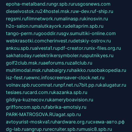
epoha-metalband.ru
ngr.spb.ru
rusgosnews.com
dieselvostok.ru
24hostel.msk.ru
w-dev.ru
f-ship.ru
regsmi.ru
filmnetwork.ru
malinasp.ru
kinosvin.ru
h2o-salon.ru
malutkayork.ru
deltaprim.spb.ru
tango-perm.ru
gooddir.ru
sgv.su
multiki-online.com
webkrasotki.com
cherinvest.ru
detskiy-ostrov.ru
ankou.spb.ru
alvesta1.ru
pdf-creator.ru
nix-files.org.ru
sakhatoday.ru
elektrikersymboler.ru
sputnikyes.ru
golf2club.msk.ru
aeforums.ru
zallclub.ru
multimodal.msk.ru
habaigry.ru
haikko.ru
sobakopedia.ru
isz-fest.ru
ewnc.info
screensaver-clock.net.ru
volnav.spb.ru
comnat.ru
npf.net.ru
7bit.pp.ru
kalugatur.ru
tesiaes.ru
card.com.ru
kazanka.spb.ru
gildiya-kuznecov.ru
kameryboavision.ru
griffoncom.spb.ru
fabrika-emotsiy.ru
PARK-MATROSOVA.RU
agat.spb.ru
avtoyurist-moskva1.ru
hardware.org.ru
схема-авто.рф
dg-lab.ru
angrup.ru
recruiter.spb.ru
music8.spb.ru