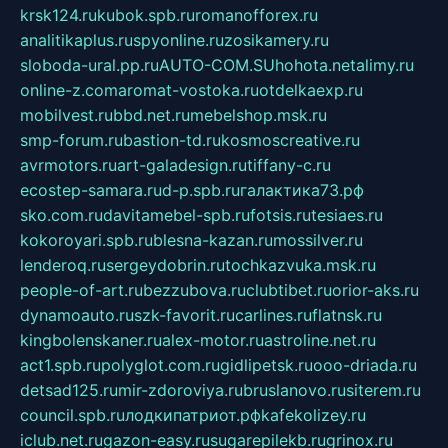
krsk124.ru
kubok.spb.ru
romanofforex.ru
analitikaplus.ru
spyonline.ru
zosikamery.ru
sloboda-ural.pp.ru
AUTO-COM.SU
hohota.net
alimy.ru
online-z.com
aromat-vostoka.ru
otdelkaexp.ru
mobilvest.ru
bbd.net.ru
mebelshop.msk.ru
smp-forum.ru
bastion-td.ru
kosmoscreative.ru
avrmotors.ru
art-galadesign.ru
tiffany-c.ru
ecostep-samara.ru
d-p.spb.ru
галактика73.рф
sko.com.ru
davitamebel-spb.ru
fotsis.ru
tesiaes.ru
kokoroyari.spb.ru
blesna-kazan.ru
mossilver.ru
lenderoq.ru
sergeydobrin.ru
tochkazvuka.msk.ru
people-of-art.ru
bezzubova.ru
clubtibet.ru
orior-aks.ru
dynamoauto.ru
szk-favorit.ru
carlines.ru
flatnsk.ru
kingbolenskaner.ru
alex-motor.ru
astroline.net.ru
act1.spb.ru
polyglot.com.ru
gidlipetsk.ru
ooo-driada.ru
detsad125.ru
mir-zdoroviya.ru
bruslanovo.ru
siterem.ru
council.spb.ru
лодкипатриот.рф
kafekolizey.ru
iclub.net.ru
gazon-easy.ru
sugarepilekb.ru
grinox.ru