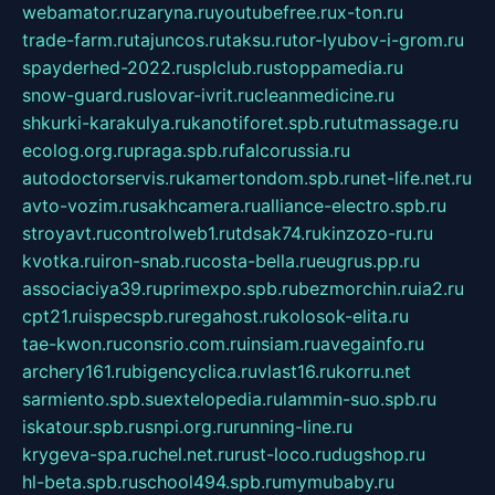
webamator.ru
zaryna.ru
youtubefree.ru
x-ton.ru
trade-farm.ru
tajuncos.ru
taksu.ru
tor-lyubov-i-grom.ru
spayderhed-2022.ru
splclub.ru
stoppamedia.ru
snow-guard.ru
slovar-ivrit.ru
cleanmedicine.ru
shkurki-karakulya.ru
kanotiforet.spb.ru
tutmassage.ru
ecolog.org.ru
praga.spb.ru
falcorussia.ru
autodoctorservis.ru
kamertondom.spb.ru
net-life.net.ru
avto-vozim.ru
sakhcamera.ru
alliance-electro.spb.ru
stroyavt.ru
controlweb1.ru
tdsak74.ru
kinzozo-ru.ru
kvotka.ru
iron-snab.ru
costa-bella.ru
eugrus.pp.ru
associaciya39.ru
primexpo.spb.ru
bezmorchin.ru
ia2.ru
cpt21.ru
ispecspb.ru
regahost.ru
kolosok-elita.ru
tae-kwon.ru
consrio.com.ru
insiam.ru
avegainfo.ru
archery161.ru
bigencyclica.ru
vlast16.ru
korru.net
sarmiento.spb.su
extelopedia.ru
lammin-suo.spb.ru
iskatour.spb.ru
snpi.org.ru
running-line.ru
krygeva-spa.ru
chel.net.ru
rust-loco.ru
dugshop.ru
hl-beta.spb.ru
school494.spb.ru
mymubaby.ru