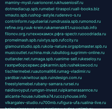
maminy-mysli.ru
arionorel.ru
khuseniosif.ru
dotmediacup.spb.ru
mebel-tiraspol.ru
all-books.biz
vmauto.spb.ru
shop-astyle.ru
derevo-s.ru
contrinform.ru
gutserial.ru
mdrussia.spb.ru
monod.ru
refine.org.ru
uk-krein.ru
kamensk61.ru
zooclub.info
filonov.org.ru
технокамск.рф
ra-spectr.ru
ooodriada.ru
promelmash.spb.ru
ixtys.spb.ru
fccity.ru
glamourstudio.spb.ru
kola-nature.org
spbmaster.spb.ru
musicoutlet.ru
china.msk.ru
bulldog.su
grimm-online.ru
outlander.net.ru
maga.spb.ru
anime-sell.ru
keseloy.ru
газприборсервис.рф
karmin.spb.ru
shekswood.ru
tischlermebel.ru
automall66.ru
mag-vladimir.ru
yardbar.ru
kiwitour.spb.ru
indesign.com.ru
freestylemebel.ru
bany-samara.ru
rsei.ru
naidisvoyput.ru
mgsn-invest.ru
ipkamerasannce.ru
alicante-house.ru
ibelka74.ru
cozyhouse.info
vlkargalev-studio.ru
700mb.ru
figura-ufa.ru
alina-live.ru
belarusiannews.ru
womenknow.ru
dos-vniimk.ru