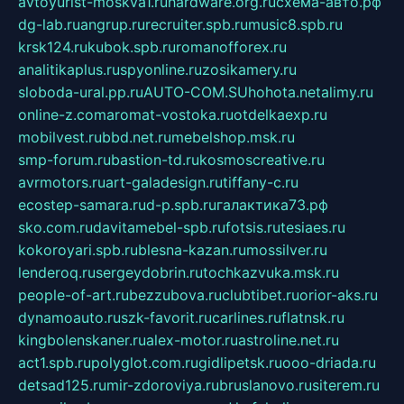
avtoyurist-moskva1.ru
hardware.org.ru
схема-авто.рф
dg-lab.ru
angrup.ru
recruiter.spb.ru
music8.spb.ru
krsk124.ru
kubok.spb.ru
romanofforex.ru
analitikaplus.ru
spyonline.ru
zosikamery.ru
sloboda-ural.pp.ru
AUTO-COM.SU
hohota.net
alimy.ru
online-z.com
aromat-vostoka.ru
otdelkaexp.ru
mobilvest.ru
bbd.net.ru
mebelshop.msk.ru
smp-forum.ru
bastion-td.ru
kosmoscreative.ru
avrmotors.ru
art-galadesign.ru
tiffany-c.ru
ecostep-samara.ru
d-p.spb.ru
галактика73.рф
sko.com.ru
davitamebel-spb.ru
fotsis.ru
tesiaes.ru
kokoroyari.spb.ru
blesna-kazan.ru
mossilver.ru
lenderoq.ru
sergeydobrin.ru
tochkazvuka.msk.ru
people-of-art.ru
bezzubova.ru
clubtibet.ru
orior-aks.ru
dynamoauto.ru
szk-favorit.ru
carlines.ru
flatnsk.ru
kingbolenskaner.ru
alex-motor.ru
astroline.net.ru
act1.spb.ru
polyglot.com.ru
gidlipetsk.ru
ooo-driada.ru
detsad125.ru
mir-zdoroviya.ru
bruslanovo.ru
siterem.ru