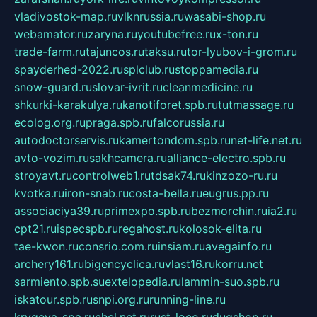
vladivostok-map.ru
vlknrussia.ru
wasabi-shop.ru
webamator.ru
zaryna.ru
youtubefree.ru
x-ton.ru
trade-farm.ru
tajuncos.ru
taksu.ru
tor-lyubov-i-grom.ru
spayderhed-2022.ru
splclub.ru
stoppamedia.ru
snow-guard.ru
slovar-ivrit.ru
cleanmedicine.ru
shkurki-karakulya.ru
kanotiforet.spb.ru
tutmassage.ru
ecolog.org.ru
praga.spb.ru
falcorussia.ru
autodoctorservis.ru
kamertondom.spb.ru
net-life.net.ru
avto-vozim.ru
sakhcamera.ru
alliance-electro.spb.ru
stroyavt.ru
controlweb1.ru
tdsak74.ru
kinzozo-ru.ru
kvotka.ru
iron-snab.ru
costa-bella.ru
eugrus.pp.ru
associaciya39.ru
primexpo.spb.ru
bezmorchin.ru
ia2.ru
cpt21.ru
ispecspb.ru
regahost.ru
kolosok-elita.ru
tae-kwon.ru
consrio.com.ru
insiam.ru
avegainfo.ru
archery161.ru
bigencyclica.ru
vlast16.ru
korru.net
sarmiento.spb.su
extelopedia.ru
lammin-suo.spb.ru
iskatour.spb.ru
snpi.org.ru
running-line.ru