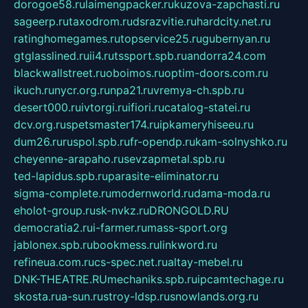
dorogoe58.ru
laimengpacker.ru
kuzova-zapchasti.ru
sageerp.ru
taxodrom.ru
dsrazvitie.ru
hardcity.net.ru
ratinghomegames.ru
topservice25.ru
gubernyan.ru
gtglasslined.ru
ii4.ru
tssport.spb.ru
andorra24.com
blackwallstreet.ru
oboimos.ru
optim-doors.com.ru
ikuch.ru
nycr.org.ru
npa21.ru
vremya-ch.spb.ru
desert000.ru
ivtorgi.ru
ifiori.ru
catalog-statei.ru
dcv.org.ru
spetsmaster174.ru
ipkameryhiseeu.ru
dum26.ru
ruspol.spb.ru
fr-opendp.ru
kam-solnyshko.ru
cheyenne-arapaho.ru
sevzapmetal.spb.ru
ted-lapidus.spb.ru
parasite-eliminator.ru
sigma-complete.ru
modernworld.ru
dama-moda.ru
eholot-group.ru
sk-nvkz.ru
DRONGOLD.RU
democratia2.ru
i-farmer.ru
mass-sport.org
jablonex.spb.ru
bookmess.ru
linkword.ru
refineua.com.ru
cs-spec.net.ru
altay-mebel.ru
DNK-THEATRE.RU
mechaniks.spb.ru
ipcamtechage.ru
skosta.ru
a-sun.ru
stroy-ldsp.ru
snowlands.org.ru