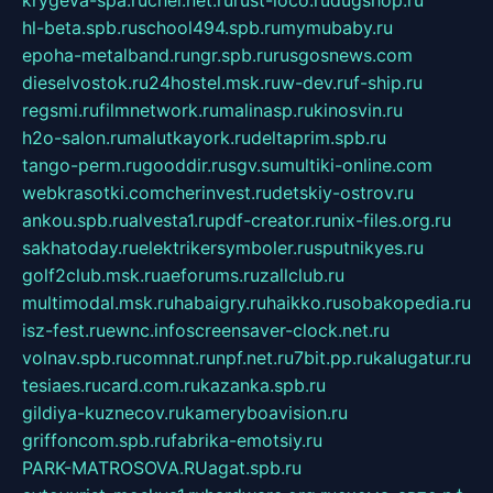
krygeva-spa.ru
chel.net.ru
rust-loco.ru
dugshop.ru
hl-beta.spb.ru
school494.spb.ru
mymubaby.ru
epoha-metalband.ru
ngr.spb.ru
rusgosnews.com
dieselvostok.ru
24hostel.msk.ru
w-dev.ru
f-ship.ru
regsmi.ru
filmnetwork.ru
malinasp.ru
kinosvin.ru
h2o-salon.ru
malutkayork.ru
deltaprim.spb.ru
tango-perm.ru
gooddir.ru
sgv.su
multiki-online.com
webkrasotki.com
cherinvest.ru
detskiy-ostrov.ru
ankou.spb.ru
alvesta1.ru
pdf-creator.ru
nix-files.org.ru
sakhatoday.ru
elektrikersymboler.ru
sputnikyes.ru
golf2club.msk.ru
aeforums.ru
zallclub.ru
multimodal.msk.ru
habaigry.ru
haikko.ru
sobakopedia.ru
isz-fest.ru
ewnc.info
screensaver-clock.net.ru
volnav.spb.ru
comnat.ru
npf.net.ru
7bit.pp.ru
kalugatur.ru
tesiaes.ru
card.com.ru
kazanka.spb.ru
gildiya-kuznecov.ru
kameryboavision.ru
griffoncom.spb.ru
fabrika-emotsiy.ru
PARK-MATROSOVA.RU
agat.spb.ru