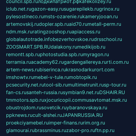
council.spb.ru
лодкипатриот.рф
kafekolizey.ru
iclub.net.ru
gazon-easy.ru
sugarepilekb.ru
grinox.ru
pylesostineco.ru
msts-ozarenie.ru
kameryjooan.ru
artemovskij.ru
dopler.spb.ru
aid70.ru
metall-perm.ru
ndm.msk.ru
ratingzooshop.ru
apiaccess.ru
globalautotrade.info
bezverhovskoe.ru
drsschool.ru
ZOOSMART.SPB.RU
dalakony.ru
medikijob.ru
remontt.spb.ru
photostudia.spb.ru
myragon.ru
terramia.ru
academy62.ru
gardengallereya.ru
rti.com.ru
artem-news.ru
biserinca.ru
krasnodarkurort.com
imshowtv.ru
mebel-v-tule.ru
mobtopik.ru
pcsecurity.net.ru
tool-sib.ru
multimetrunit.ru
sp-tour.ru
fan-cs.ru
santeh-russia.ru
symbian9.net.ru
DSHAIR.RU
tmmotors.spb.ru
xjocuricopii.com
musavtomat.msk.ru
obustrojdom.ru
sovetcik.ru
ybaranovskaya.ru
ppknews.ru
cult-alshei.ru
JAPANRUSSIA.RU
proekciyamebel.ru
imper-finans.ru
rim.org.ru
glamourai.ru
brassminus.ru
zabor-pro.ru
ftn.pp.ru