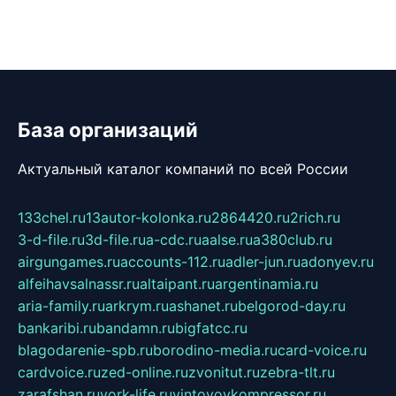
База организаций
Актуальный каталог компаний по всей России
133chel.ru
13autor-kolonka.ru
2864420.ru
2rich.ru
3-d-file.ru
3d-file.ru
a-cdc.ru
aalse.ru
a380club.ru
airgungames.ru
accounts-112.ru
adler-jun.ru
adonyev.ru
alfeihavsalnassr.ru
altaipant.ru
argentinamia.ru
aria-family.ru
arkrym.ru
ashanet.ru
belgorod-day.ru
bankaribi.ru
bandamn.ru
bigfatcc.ru
blagodarenie-spb.ru
borodino-media.ru
card-voice.ru
cardvoice.ru
zed-online.ru
zvonitut.ru
zebra-tlt.ru
zarafshan.ru
york-life.ru
vintovoykompressor.ru