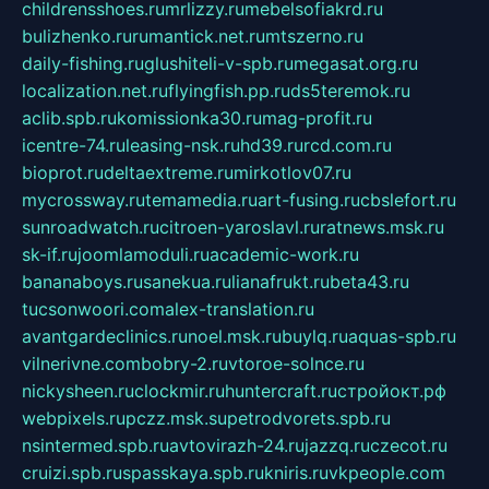
childrensshoes.ru
mrlizzy.ru
mebelsofiakrd.ru
bulizhenko.ru
rumantick.net.ru
mtszerno.ru
daily-fishing.ru
glushiteli-v-spb.ru
megasat.org.ru
localization.net.ru
flyingfish.pp.ru
ds5teremok.ru
aclib.spb.ru
komissionka30.ru
mag-profit.ru
icentre-74.ru
leasing-nsk.ru
hd39.ru
rcd.com.ru
bioprot.ru
deltaextreme.ru
mirkotlov07.ru
mycrossway.ru
temamedia.ru
art-fusing.ru
cbslefort.ru
sunroadwatch.ru
citroen-yaroslavl.ru
ratnews.msk.ru
sk-if.ru
joomlamoduli.ru
academic-work.ru
bananaboys.ru
sanekua.ru
lianafrukt.ru
beta43.ru
tucsonwoori.com
alex-translation.ru
avantgardeclinics.ru
noel.msk.ru
buylq.ru
aquas-spb.ru
vilnerivne.com
bobry-2.ru
vtoroe-solnce.ru
nickysheen.ru
clockmir.ru
huntercraft.ru
стройокт.рф
webpixels.ru
pczz.msk.su
petrodvorets.spb.ru
nsintermed.spb.ru
avtovirazh-24.ru
jazzq.ru
czecot.ru
cruizi.spb.ru
spasskaya.spb.ru
kniris.ru
vkpeople.com