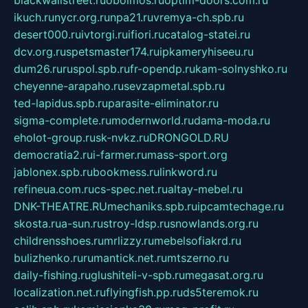
blackwallstreet.ru
oboimos.ru
optim-doors.com.ru
ikuch.ru
nycr.org.ru
npa21.ru
vremya-ch.spb.ru
desert000.ru
ivtorgi.ru
ifiori.ru
catalog-statei.ru
dcv.org.ru
spetsmaster174.ru
ipkameryhiseeu.ru
dum26.ru
ruspol.spb.ru
fr-opendp.ru
kam-solnyshko.ru
cheyenne-arapaho.ru
sevzapmetal.spb.ru
ted-lapidus.spb.ru
parasite-eliminator.ru
sigma-complete.ru
modernworld.ru
dama-moda.ru
eholot-group.ru
sk-nvkz.ru
DRONGOLD.RU
democratia2.ru
i-farmer.ru
mass-sport.org
jablonex.spb.ru
bookmess.ru
linkword.ru
refineua.com.ru
cs-spec.net.ru
altay-mebel.ru
DNK-THEATRE.RU
mechaniks.spb.ru
ipcamtechage.ru
skosta.ru
a-sun.ru
stroy-ldsp.ru
snowlands.org.ru
childrensshoes.ru
mrlizzy.ru
mebelsofiakrd.ru
bulizhenko.ru
rumantick.net.ru
mtszerno.ru
daily-fishing.ru
glushiteli-v-spb.ru
megasat.org.ru
localization.net.ru
flyingfish.pp.ru
ds5teremok.ru