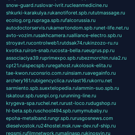
snow-guard.ru
slovar-ivrit.ru
cleanmedicine.ru
shkurki-karakulya.ru
kanotiforet.spb.ru
tutmassage.ru
ecolog.org.ru
praga.spb.ru
falcorussia.ru
autodoctorservis.ru
kamertondom.spb.ru
net-life.net.ru
avto-vozim.ru
sakhcamera.ru
alliance-electro.spb.ru
stroyavt.ru
controlweb1.ru
tdsak74.ru
kinzozo-ru.ru
kvotka.ru
iron-snab.ru
costa-bella.ru
eugrus.pp.ru
associaciya39.ru
primexpo.spb.ru
bezmorchin.ru
ia2.ru
cpt21.ru
ispecspb.ru
regahost.ru
kolosok-elita.ru
tae-kwon.ru
consrio.com.ru
insiam.ru
avegainfo.ru
archery161.ru
bigencyclica.ru
vlast16.ru
korru.net
sarmiento.spb.su
extelopedia.ru
lammin-suo.spb.ru
iskatour.spb.ru
snpi.org.ru
running-line.ru
krygeva-spa.ru
chel.net.ru
rust-loco.ru
dugshop.ru
hl-beta.spb.ru
school494.spb.ru
mymubaby.ru
epoha-metalband.ru
ngr.spb.ru
rusgosnews.com
dieselvostok.ru
24hostel.msk.ru
w-dev.ru
f-ship.ru
regsmi.ru
filmnetwork.ru
malinasp.ru
kinosvin.ru