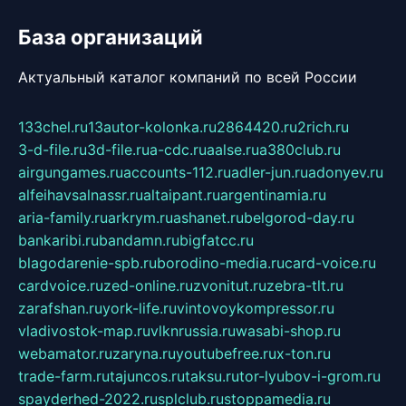
База организаций
Актуальный каталог компаний по всей России
133chel.ru
13autor-kolonka.ru
2864420.ru
2rich.ru
3-d-file.ru
3d-file.ru
a-cdc.ru
aalse.ru
a380club.ru
airgungames.ru
accounts-112.ru
adler-jun.ru
adonyev.ru
alfeihavsalnassr.ru
altaipant.ru
argentinamia.ru
aria-family.ru
arkrym.ru
ashanet.ru
belgorod-day.ru
bankaribi.ru
bandamn.ru
bigfatcc.ru
blagodarenie-spb.ru
borodino-media.ru
card-voice.ru
cardvoice.ru
zed-online.ru
zvonitut.ru
zebra-tlt.ru
zarafshan.ru
york-life.ru
vintovoykompressor.ru
vladivostok-map.ru
vlknrussia.ru
wasabi-shop.ru
webamator.ru
zaryna.ru
youtubefree.ru
x-ton.ru
trade-farm.ru
tajuncos.ru
taksu.ru
tor-lyubov-i-grom.ru
spayderhed-2022.ru
splclub.ru
stoppamedia.ru