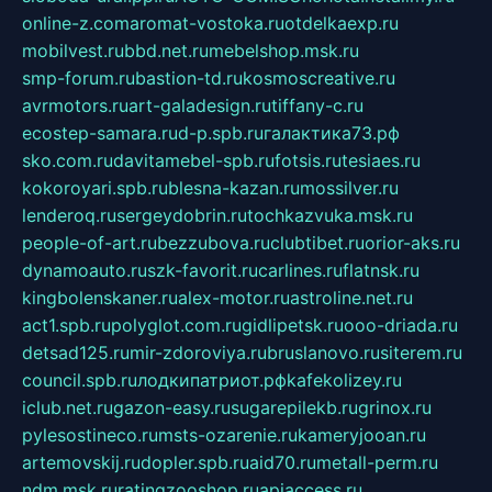
online-z.com
aromat-vostoka.ru
otdelkaexp.ru
mobilvest.ru
bbd.net.ru
mebelshop.msk.ru
smp-forum.ru
bastion-td.ru
kosmoscreative.ru
avrmotors.ru
art-galadesign.ru
tiffany-c.ru
ecostep-samara.ru
d-p.spb.ru
галактика73.рф
sko.com.ru
davitamebel-spb.ru
fotsis.ru
tesiaes.ru
kokoroyari.spb.ru
blesna-kazan.ru
mossilver.ru
lenderoq.ru
sergeydobrin.ru
tochkazvuka.msk.ru
people-of-art.ru
bezzubova.ru
clubtibet.ru
orior-aks.ru
dynamoauto.ru
szk-favorit.ru
carlines.ru
flatnsk.ru
kingbolenskaner.ru
alex-motor.ru
astroline.net.ru
act1.spb.ru
polyglot.com.ru
gidlipetsk.ru
ooo-driada.ru
detsad125.ru
mir-zdoroviya.ru
bruslanovo.ru
siterem.ru
council.spb.ru
лодкипатриот.рф
kafekolizey.ru
iclub.net.ru
gazon-easy.ru
sugarepilekb.ru
grinox.ru
pylesostineco.ru
msts-ozarenie.ru
kameryjooan.ru
artemovskij.ru
dopler.spb.ru
aid70.ru
metall-perm.ru
ndm.msk.ru
ratingzooshop.ru
apiaccess.ru