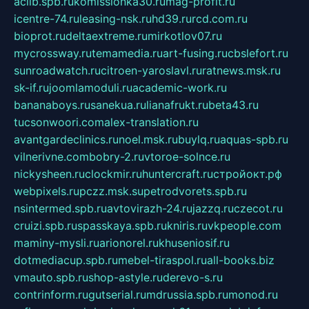
aclib.spb.ru
komissionka30.ru
mag-profit.ru
icentre-74.ru
leasing-nsk.ru
hd39.ru
rcd.com.ru
bioprot.ru
deltaextreme.ru
mirkotlov07.ru
mycrossway.ru
temamedia.ru
art-fusing.ru
cbslefort.ru
sunroadwatch.ru
citroen-yaroslavl.ru
ratnews.msk.ru
sk-if.ru
joomlamoduli.ru
academic-work.ru
bananaboys.ru
sanekua.ru
lianafrukt.ru
beta43.ru
tucsonwoori.com
alex-translation.ru
avantgardeclinics.ru
noel.msk.ru
buylq.ru
aquas-spb.ru
vilnerivne.com
bobry-2.ru
vtoroe-solnce.ru
nickysheen.ru
clockmir.ru
huntercraft.ru
стройокт.рф
webpixels.ru
pczz.msk.su
petrodvorets.spb.ru
nsintermed.spb.ru
avtovirazh-24.ru
jazzq.ru
czecot.ru
cruizi.spb.ru
spasskaya.spb.ru
kniris.ru
vkpeople.com
maminy-mysli.ru
arionorel.ru
khuseniosif.ru
dotmediacup.spb.ru
mebel-tiraspol.ru
all-books.biz
vmauto.spb.ru
shop-astyle.ru
derevo-s.ru
contrinform.ru
gutserial.ru
mdrussia.spb.ru
monod.ru