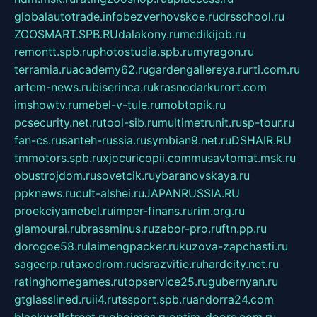
globalautotrade.info
bezverhovskoe.ru
drsschool.ru
ZOOSMART.SPB.RU
dalakony.ru
medikijob.ru
remontt.spb.ru
photostudia.spb.ru
myragon.ru
terramia.ru
academy62.ru
gardengallereya.ru
rti.com.ru
artem-news.ru
biserinca.ru
krasnodarkurort.com
imshowtv.ru
mebel-v-tule.ru
mobtopik.ru
pcsecurity.net.ru
tool-sib.ru
multimetrunit.ru
sp-tour.ru
fan-cs.ru
santeh-russia.ru
symbian9.net.ru
DSHAIR.RU
tmmotors.spb.ru
xjocuricopii.com
musavtomat.msk.ru
obustrojdom.ru
sovetcik.ru
ybaranovskaya.ru
ppknews.ru
cult-alshei.ru
JAPANRUSSIA.RU
proekciyamebel.ru
imper-finans.ru
rim.org.ru
glamourai.ru
brassminus.ru
zabor-pro.ru
ftn.pp.ru
dorogoe58.ru
laimengpacker.ru
kuzova-zapchasti.ru
sageerp.ru
taxodrom.ru
dsrazvitie.ru
hardcity.net.ru
ratinghomegames.ru
topservice25.ru
gubernyan.ru
gtglasslined.ru
ii4.ru
tssport.spb.ru
andorra24.com