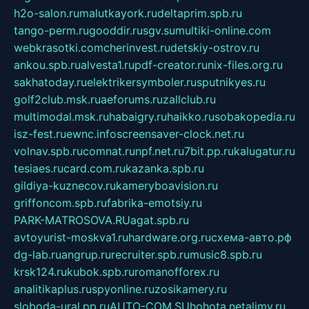
h2o-salon.ru
malutkayork.ru
deltaprim.spb.ru
tango-perm.ru
gooddir.ru
sgv.su
multiki-online.com
webkrasotki.com
cherinvest.ru
detskiy-ostrov.ru
ankou.spb.ru
alvesta1.ru
pdf-creator.ru
nix-files.org.ru
sakhatoday.ru
elektrikersymboler.ru
sputnikyes.ru
golf2club.msk.ru
aeforums.ru
zallclub.ru
multimodal.msk.ru
habaigry.ru
haikko.ru
sobakopedia.ru
isz-fest.ru
ewnc.info
screensaver-clock.net.ru
volnav.spb.ru
comnat.ru
npf.net.ru
7bit.pp.ru
kalugatur.ru
tesiaes.ru
card.com.ru
kazanka.spb.ru
gildiya-kuznecov.ru
kameryboavision.ru
griffoncom.spb.ru
fabrika-emotsiy.ru
PARK-MATROSOVA.RU
agat.spb.ru
avtoyurist-moskva1.ru
hardware.org.ru
схема-авто.рф
dg-lab.ru
angrup.ru
recruiter.spb.ru
music8.spb.ru
krsk124.ru
kubok.spb.ru
romanofforex.ru
analitikaplus.ru
spyonline.ru
zosikamery.ru
sloboda-ural.pp.ru
AUTO-COM.SU
hohota.net
alimy.ru