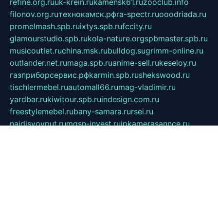
refine.org.ru
uk-krein.ru
kamensk61.ru
zooclub.info
filonov.org.ru
технокамск.рф
ra-spectr.ru
ooodriada.ru
promelmash.spb.ru
ixtys.spb.ru
fccity.ru
glamourstudio.spb.ru
kola-nature.org
spbmaster.spb.ru
musicoutlet.ru
china.msk.ru
bulldog.su
grimm-online.ru
outlander.net.ru
maga.spb.ru
anime-sell.ru
keseloy.ru
газприборсервис.рф
karmin.spb.ru
shekswood.ru
tischlermebel.ru
automall66.ru
mag-vladimir.ru
yardbar.ru
kiwitour.spb.ru
indesign.com.ru
freestylemebel.ru
bany-samara.ru
rsei.ru
naidisvoyput.ru
mgsn-invest.ru
ipkamerasannce.ru
alicante-house.ru
ibelka74.ru
cozyhouse.info
vlkargalev-studio.ru
700mb.ru
figura-ufa.ru
alina-live.ru
belarusiannews.ru
womenknow.ru
dos-vniimk.ru
sega.net.ru
dv.net.ru
phenomenonsofhistory.com
telesputnik.net.ru
wall.pp.ru
pylesosroidmi.ru
gtc-clan.ru
cligs.ru
bibikazap.ru
popova.org.ru
netwhistler.spb.ru
bellvil.ru
bonzon.ru
iss-vladik.ru