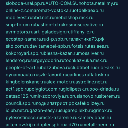
sloboda-ural.pp.ru
AUTO-COM.SU
hohota.net
alimy.ru
online-z.com
aromat-vostoka.ru
otdelkaexp.ru
mobilvest.ru
bbd.net.ru
mebelshop.msk.ru
smp-forum.ru
bastion-td.ru
kosmoscreative.ru
avrmotors.ru
art-galadesign.ru
tiffany-c.ru
ecostep-samara.ru
d-p.spb.ru
галактика73.рф
sko.com.ru
davitamebel-spb.ru
fotsis.ru
tesiaes.ru
kokoroyari.spb.ru
blesna-kazan.ru
mossilver.ru
lenderoq.ru
sergeydobrin.ru
tochkazvuka.msk.ru
people-of-art.ru
bezzubova.ru
clubtibet.ru
orior-aks.ru
dynamoauto.ru
szk-favorit.ru
carlines.ru
flatnsk.ru
kingbolenskaner.ru
alex-motor.ru
astroline.net.ru
act1.spb.ru
polyglot.com.ru
gidlipetsk.ru
ooo-driada.ru
detsad125.ru
mir-zdoroviya.ru
bruslanovo.ru
siterem.ru
council.spb.ru
лодкипатриот.рф
kafekolizey.ru
iclub.net.ru
gazon-easy.ru
sugarepilekb.ru
grinox.ru
pylesostineco.ru
msts-ozarenie.ru
kameryjooan.ru
artemovskij.ru
dopler.spb.ru
aid70.ru
metall-perm.ru