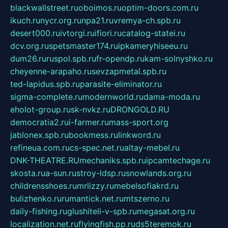
blackwallstreet.ru
oboimos.ru
optim-doors.com.ru
ikuch.ru
nycr.org.ru
npa21.ru
vremya-ch.spb.ru
desert000.ru
ivtorgi.ru
ifiori.ru
catalog-statei.ru
dcv.org.ru
spetsmaster174.ru
ipkameryhiseeu.ru
dum26.ru
ruspol.spb.ru
fr-opendp.ru
kam-solnyshko.ru
cheyenne-arapaho.ru
sevzapmetal.spb.ru
ted-lapidus.spb.ru
parasite-eliminator.ru
sigma-complete.ru
modernworld.ru
dama-moda.ru
eholot-group.ru
sk-nvkz.ru
DRONGOLD.RU
democratia2.ru
i-farmer.ru
mass-sport.org
jablonex.spb.ru
bookmess.ru
linkword.ru
refineua.com.ru
cs-spec.net.ru
altay-mebel.ru
DNK-THEATRE.RU
mechaniks.spb.ru
ipcamtechage.ru
skosta.ru
a-sun.ru
stroy-ldsp.ru
snowlands.org.ru
childrensshoes.ru
mrlizzy.ru
mebelsofiakrd.ru
bulizhenko.ru
rumantick.net.ru
mtszerno.ru
daily-fishing.ru
glushiteli-v-spb.ru
megasat.org.ru
localization.net.ru
flyingfish.pp.ru
ds5teremok.ru