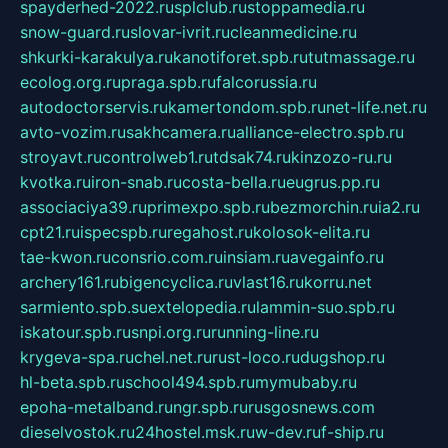
spayderhed-2022.ru
splclub.ru
stoppamedia.ru
snow-guard.ru
slovar-ivrit.ru
cleanmedicine.ru
shkurki-karakulya.ru
kanotiforet.spb.ru
tutmassage.ru
ecolog.org.ru
praga.spb.ru
falcorussia.ru
autodoctorservis.ru
kamertondom.spb.ru
net-life.net.ru
avto-vozim.ru
sakhcamera.ru
alliance-electro.spb.ru
stroyavt.ru
controlweb1.ru
tdsak74.ru
kinzozo-ru.ru
kvotka.ru
iron-snab.ru
costa-bella.ru
eugrus.pp.ru
associaciya39.ru
primexpo.spb.ru
bezmorchin.ru
ia2.ru
cpt21.ru
ispecspb.ru
regahost.ru
kolosok-elita.ru
tae-kwon.ru
consrio.com.ru
insiam.ru
avegainfo.ru
archery161.ru
bigencyclica.ru
vlast16.ru
korru.net
sarmiento.spb.su
extelopedia.ru
lammin-suo.spb.ru
iskatour.spb.ru
snpi.org.ru
running-line.ru
krygeva-spa.ru
chel.net.ru
rust-loco.ru
dugshop.ru
hl-beta.spb.ru
school494.spb.ru
mymubaby.ru
epoha-metalband.ru
ngr.spb.ru
rusgosnews.com
dieselvostok.ru
24hostel.msk.ru
w-dev.ru
f-ship.ru