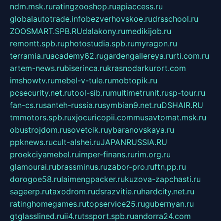
ndm.msk.ru
ratingzooshop.ru
apiaccess.ru
globalautotrade.info
bezverhovskoe.ru
drsschool.ru
ZOOSMART.SPB.RU
dalakony.ru
medikijob.ru
remontt.spb.ru
photostudia.spb.ru
myragon.ru
terramia.ru
academy62.ru
gardengallereya.ru
rti.com.ru
artem-news.ru
biserinca.ru
krasnodarkurort.com
imshowtv.ru
mebel-v-tule.ru
mobtopik.ru
pcsecurity.net.ru
tool-sib.ru
multimetrunit.ru
sp-tour.ru
fan-cs.ru
santeh-russia.ru
symbian9.net.ru
DSHAIR.RU
tmmotors.spb.ru
xjocuricopii.com
musavtomat.msk.ru
obustrojdom.ru
sovetcik.ru
ybaranovskaya.ru
ppknews.ru
cult-alshei.ru
JAPANRUSSIA.RU
proekciyamebel.ru
imper-finans.ru
rim.org.ru
glamourai.ru
brassminus.ru
zabor-pro.ru
ftn.pp.ru
dorogoe58.ru
laimengpacker.ru
kuzova-zapchasti.ru
sageerp.ru
taxodrom.ru
dsrazvitie.ru
hardcity.net.ru
ratinghomegames.ru
topservice25.ru
gubernyan.ru
gtglasslined.ru
ii4.ru
tssport.spb.ru
andorra24.com