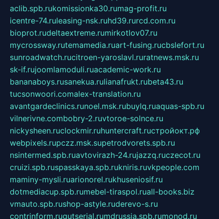
aclib.spb.ru
komissionka30.ru
mag-profit.ru
icentre-74.ru
leasing-nsk.ru
hd39.ru
rcd.com.ru
bioprot.ru
deltaextreme.ru
mirkotlov07.ru
mycrossway.ru
temamedia.ru
art-fusing.ru
cbslefort.ru
sunroadwatch.ru
citroen-yaroslavl.ru
ratnews.msk.ru
sk-if.ru
joomlamoduli.ru
academic-work.ru
bananaboys.ru
sanekua.ru
lianafrukt.ru
beta43.ru
tucsonwoori.com
alex-translation.ru
avantgardeclinics.ru
noel.msk.ru
buylq.ru
aquas-spb.ru
vilnerivne.com
bobry-2.ru
vtoroe-solnce.ru
nickysheen.ru
clockmir.ru
huntercraft.ru
стройокт.рф
webpixels.ru
pczz.msk.su
petrodvorets.spb.ru
nsintermed.spb.ru
avtovirazh-24.ru
jazzq.ru
czecot.ru
cruizi.spb.ru
spasskaya.spb.ru
kniris.ru
vkpeople.com
maminy-mysli.ru
arionorel.ru
khuseniosif.ru
dotmediacup.spb.ru
mebel-tiraspol.ru
all-books.biz
vmauto.spb.ru
shop-astyle.ru
derevo-s.ru
contrinform.ru
gutserial.ru
mdrussia.spb.ru
monod.ru