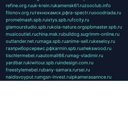
refine.org.ru
uk-krein.ru
kamensk61.ru
zooclub.info
filonov.org.ru
технокамск.рф
ra-spectr.ru
ooodriada.ru
promelmash.spb.ru
ixtys.spb.ru
fccity.ru
glamourstudio.spb.ru
kola-nature.org
spbmaster.spb.ru
musicoutlet.ru
china.msk.ru
bulldog.su
grimm-online.ru
outlander.net.ru
maga.spb.ru
anime-sell.ru
keseloy.ru
газприборсервис.рф
karmin.spb.ru
shekswood.ru
tischlermebel.ru
automall66.ru
mag-vladimir.ru
yardbar.ru
kiwitour.spb.ru
indesign.com.ru
freestylemebel.ru
bany-samara.ru
rsei.ru
naidisvoyput.ru
mgsn-invest.ru
ipkamerasannce.ru
alicante-house.ru
ibelka74.ru
cozyhouse.info
vlkargalev-studio.ru
700mb.ru
figura-ufa.ru
alina-live.ru
belarusiannews.ru
womenknow.ru
dos-vniimk.ru
sega.net.ru
dv.net.ru
phenomenonsofhistory.com
telesputnik.net.ru
wall.pp.ru
pylesosroidmi.ru
gtc-clan.ru
cligs.ru
bibikazap.ru
popova.org.ru
netwhistler.spb.ru
bellvil.ru
bonzon.ru
iss-vladik.ru