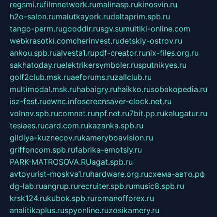
regsmi.ru
filmnetwork.ru
malinasp.ru
kinosvin.ru
h2o-salon.ru
malutkayork.ru
deltaprim.spb.ru
tango-perm.ru
gooddir.ru
sgv.su
multiki-online.com
webkrasotki.com
cherinvest.ru
detskiy-ostrov.ru
ankou.spb.ru
alvesta1.ru
pdf-creator.ru
nix-files.org.ru
sakhatoday.ru
elektrikersymboler.ru
sputnikyes.ru
golf2club.msk.ru
aeforums.ru
zallclub.ru
multimodal.msk.ru
habaigry.ru
haikko.ru
sobakopedia.ru
isz-fest.ru
ewnc.info
screensaver-clock.net.ru
volnav.spb.ru
comnat.ru
npf.net.ru
7bit.pp.ru
kalugatur.ru
tesiaes.ru
card.com.ru
kazanka.spb.ru
gildiya-kuznecov.ru
kameryboavision.ru
griffoncom.spb.ru
fabrika-emotsiy.ru
PARK-MATROSOVA.RU
agat.spb.ru
avtoyurist-moskva1.ru
hardware.org.ru
схема-авто.рф
dg-lab.ru
angrup.ru
recruiter.spb.ru
music8.spb.ru
krsk124.ru
kubok.spb.ru
romanofforex.ru
analitikaplus.ru
spyonline.ru
zosikamery.ru