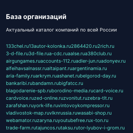
База организаций
Актуальный каталог компаний по всей России
133chel.ru
13autor-kolonka.ru
2864420.ru
2rich.ru
3-d-file.ru
3d-file.ru
a-cdc.ru
aalse.ru
a380club.ru
airgungames.ru
accounts-112.ru
adler-jun.ru
adonyev.ru
alfeihavsalnassr.ru
altaipant.ru
argentinamia.ru
aria-family.ru
arkrym.ru
ashanet.ru
belgorod-day.ru
bankaribi.ru
bandamn.ru
bigfatcc.ru
blagodarenie-spb.ru
borodino-media.ru
card-voice.ru
cardvoice.ru
zed-online.ru
zvonitut.ru
zebra-tlt.ru
zarafshan.ru
york-life.ru
vintovoykompressor.ru
vladivostok-map.ru
vlknrussia.ru
wasabi-shop.ru
webamator.ru
zaryna.ru
youtubefree.ru
x-ton.ru
trade-farm.ru
tajuncos.ru
taksu.ru
tor-lyubov-i-grom.ru