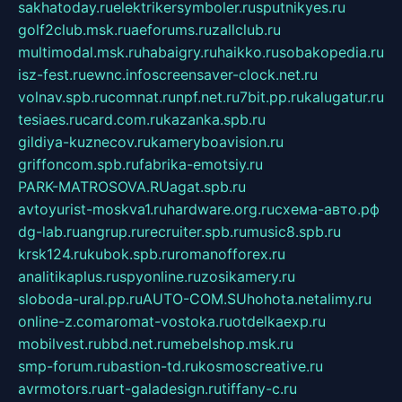
sakhatoday.ru
elektrikersymboler.ru
sputnikyes.ru
golf2club.msk.ru
aeforums.ru
zallclub.ru
multimodal.msk.ru
habaigry.ru
haikko.ru
sobakopedia.ru
isz-fest.ru
ewnc.info
screensaver-clock.net.ru
volnav.spb.ru
comnat.ru
npf.net.ru
7bit.pp.ru
kalugatur.ru
tesiaes.ru
card.com.ru
kazanka.spb.ru
gildiya-kuznecov.ru
kameryboavision.ru
griffoncom.spb.ru
fabrika-emotsiy.ru
PARK-MATROSOVA.RU
agat.spb.ru
avtoyurist-moskva1.ru
hardware.org.ru
схема-авто.рф
dg-lab.ru
angrup.ru
recruiter.spb.ru
music8.spb.ru
krsk124.ru
kubok.spb.ru
romanofforex.ru
analitikaplus.ru
spyonline.ru
zosikamery.ru
sloboda-ural.pp.ru
AUTO-COM.SU
hohota.net
alimy.ru
online-z.com
aromat-vostoka.ru
otdelkaexp.ru
mobilvest.ru
bbd.net.ru
mebelshop.msk.ru
smp-forum.ru
bastion-td.ru
kosmoscreative.ru
avrmotors.ru
art-galadesign.ru
tiffany-c.ru