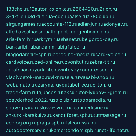
133chel.ru
13autor-kolonka.ru
2864420.ru
2rich.ru
3-d-file.ru
3d-file.ru
a-cdc.ru
aalse.ru
a380club.ru
airgungames.ru
accounts-112.ru
adler-jun.ru
adonyev.ru
alfeihavsalnassr.ru
altaipant.ru
argentinamia.ru
aria-family.ru
arkrym.ru
ashanet.ru
belgorod-day.ru
bankaribi.ru
bandamn.ru
bigfatcc.ru
blagodarenie-spb.ru
borodino-media.ru
card-voice.ru
cardvoice.ru
zed-online.ru
zvonitut.ru
zebra-tlt.ru
zarafshan.ru
york-life.ru
vintovoykompressor.ru
vladivostok-map.ru
vlknrussia.ru
wasabi-shop.ru
webamator.ru
zaryna.ru
youtubefree.ru
x-ton.ru
trade-farm.ru
tajuncos.ru
taksu.ru
tor-lyubov-i-grom.ru
spayderhed-2022.ru
splclub.ru
stoppamedia.ru
snow-guard.ru
slovar-ivrit.ru
cleanmedicine.ru
shkurki-karakulya.ru
kanotiforet.spb.ru
tutmassage.ru
ecolog.org.ru
praga.spb.ru
falcorussia.ru
autodoctorservis.ru
kamertondom.spb.ru
net-life.net.ru