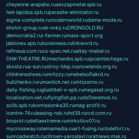
cheyenne-arapaho.ru
sevzapmetal.spb.ru
ted-lapidus.spb.ru
parasite-eliminator.ru
sigma-complete.ru
modernworld.ru
dama-moda.ru
eholot-group.ru
sk-nvkz.ru
DRONGOLD.RU
democratia2.ru
i-farmer.ru
mass-sport.org
jablonex.spb.ru
bookmess.ru
linkword.ru
refineua.com.ru
cs-spec.net.ru
altay-mebel.ru
DNK-THEATRE.RU
mechaniks.spb.ru
ipcamtechage.ru
skosta.ru
a-sun.ru
stroy-ldsp.ru
snowlands.org.ru
childrensshoes.ru
mrlizzy.ru
mebelsofiakrd.ru
bulizhenko.ru
rumantick.net.ru
mtszerno.ru
daily-fishing.ru
glushiteli-v-spb.ru
megasat.org.ru
localization.net.ru
flyingfish.pp.ru
ds5teremok.ru
aclib.spb.ru
komissionka30.ru
mag-profit.ru
icentre-74.ru
leasing-nsk.ru
hd39.ru
rcd.com.ru
bioprot.ru
deltaextreme.ru
mirkotlov07.ru
mycrossway.ru
temamedia.ru
art-fusing.ru
cbslefort.ru
sunroadwatch.ru
citroen-yaroslavl.ru
ratnews.msk.ru