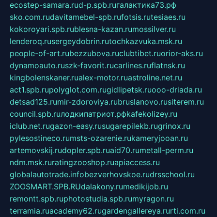
ecostep-samara.ru
d-p.spb.ru
галактика73.рф
sko.com.ru
davitamebel-spb.ru
fotsis.ru
tesiaes.ru
kokoroyari.spb.ru
blesna-kazan.ru
mossilver.ru
lenderoq.ru
sergeydobrin.ru
tochkazvuka.msk.ru
people-of-art.ru
bezzubova.ru
clubtibet.ru
orior-aks.ru
dynamoauto.ru
szk-favorit.ru
carlines.ru
flatnsk.ru
kingbolenskaner.ru
alex-motor.ru
astroline.net.ru
act1.spb.ru
polyglot.com.ru
gidlipetsk.ru
ooo-driada.ru
detsad125.ru
mir-zdoroviya.ru
bruslanovo.ru
siterem.ru
council.spb.ru
лодкипатриот.рф
kafekolizey.ru
iclub.net.ru
gazon-easy.ru
sugarepilekb.ru
grinox.ru
pylesostineco.ru
msts-ozarenie.ru
kameryjooan.ru
artemovskij.ru
dopler.spb.ru
aid70.ru
metall-perm.ru
ndm.msk.ru
ratingzooshop.ru
apiaccess.ru
globalautotrade.info
bezverhovskoe.ru
drsschool.ru
ZOOSMART.SPB.RU
dalakony.ru
medikijob.ru
remontt.spb.ru
photostudia.spb.ru
myragon.ru
terramia.ru
academy62.ru
gardengallereya.ru
rti.com.ru