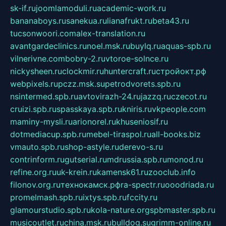
sk-if.ru
joomlamoduli.ru
academic-work.ru
bananaboys.ru
sanekua.ru
lianafrukt.ru
beta43.ru
tucsonwoori.com
alex-translation.ru
avantgardeclinics.ru
noel.msk.ru
buylq.ru
aquas-spb.ru
vilnerivne.com
bobry-2.ru
vtoroe-solnce.ru
nickysheen.ru
clockmir.ru
huntercraft.ru
стройокт.рф
webpixels.ru
pczz.msk.su
petrodvorets.spb.ru
nsintermed.spb.ru
avtovirazh-24.ru
jazzq.ru
czecot.ru
cruizi.spb.ru
spasskaya.spb.ru
kniris.ru
vkpeople.com
maminy-mysli.ru
arionorel.ru
khuseniosif.ru
dotmediacup.spb.ru
mebel-tiraspol.ru
all-books.biz
vmauto.spb.ru
shop-astyle.ru
derevo-s.ru
contrinform.ru
gutserial.ru
mdrussia.spb.ru
monod.ru
refine.org.ru
uk-krein.ru
kamensk61.ru
zooclub.info
filonov.org.ru
технокамск.рф
ra-spectr.ru
ooodriada.ru
promelmash.spb.ru
ixtys.spb.ru
fccity.ru
glamourstudio.spb.ru
kola-nature.org
spbmaster.spb.ru
musicoutlet.ru
china.msk.ru
bulldog.su
grimm-online.ru