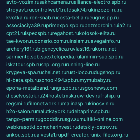
avto-vozim.ru
sakhcamera.ru
alliance-electro.spb.ru
stroyavt.ru
controlweb1.ru
tdsak74.ru
kinzozo-ru.ru
kvotka.ru
iron-snab.ru
costa-bella.ru
eugrus.pp.ru
associaciya39.ru
primexpo.spb.ru
bezmorchin.ru
ia2.ru
cpt21.ru
ispecspb.ru
regahost.ru
kolosok-elita.ru
tae-kwon.ru
consrio.com.ru
insiam.ru
avegainfo.ru
archery161.ru
bigencyclica.ru
vlast16.ru
korru.net
sarmiento.spb.su
extelopedia.ru
lammin-suo.spb.ru
iskatour.spb.ru
snpi.org.ru
running-line.ru
krygeva-spa.ru
chel.net.ru
rust-loco.ru
dugshop.ru
hl-beta.spb.ru
school494.spb.ru
mymubaby.ru
epoha-metalband.ru
ngr.spb.ru
rusgosnews.com
dieselvostok.ru
24hostel.msk.ru
w-dev.ru
f-ship.ru
regsmi.ru
filmnetwork.ru
malinasp.ru
kinosvin.ru
h2o-salon.ru
malutkayork.ru
deltaprim.spb.ru
tango-perm.ru
gooddir.ru
sgv.su
multiki-online.com
webkrasotki.com
cherinvest.ru
detskiy-ostrov.ru
ankou.spb.ru
alvesta1.ru
pdf-creator.ru
nix-files.org.ru