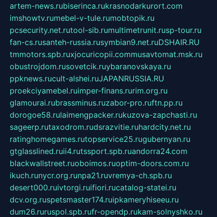
artem-news.ru
biserinca.ru
krasnodarkurort.com
imshowtv.ru
mebel-v-tule.ru
mobtopik.ru
pcsecurity.net.ru
tool-sib.ru
multimetrunit.ru
sp-tour.ru
fan-cs.ru
santeh-russia.ru
symbian9.net.ru
DSHAIR.RU
tmmotors.spb.ru
xjocuricopii.com
musavtomat.msk.ru
obustrojdom.ru
sovetcik.ru
ybaranovskaya.ru
ppknews.ru
cult-alshei.ru
JAPANRUSSIA.RU
proekciyamebel.ru
imper-finans.ru
rim.org.ru
glamourai.ru
brassminus.ru
zabor-pro.ru
ftn.pp.ru
dorogoe58.ru
laimengpacker.ru
kuzova-zapchasti.ru
sageerp.ru
taxodrom.ru
dsrazvitie.ru
hardcity.net.ru
ratinghomegames.ru
topservice25.ru
gubernyan.ru
gtglasslined.ru
ii4.ru
tssport.spb.ru
andorra24.com
blackwallstreet.ru
oboimos.ru
optim-doors.com.ru
ikuch.ru
nycr.org.ru
npa21.ru
vremya-ch.spb.ru
desert000.ru
ivtorgi.ru
ifiori.ru
catalog-statei.ru
dcv.org.ru
spetsmaster174.ru
ipkameryhiseeu.ru
dum26.ru
ruspol.spb.ru
fr-opendp.ru
kam-solnyshko.ru