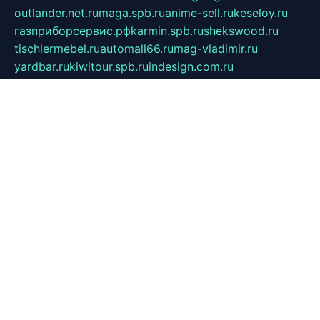
outlander.net.ru
maga.spb.ru
anime-sell.ru
keseloy.ru
газприборсервис.рф
karmin.spb.ru
shekswood.ru
tischlermebel.ru
automall66.ru
mag-vladimir.ru
yardbar.ru
kiwitour.spb.ru
indesign.com.ru
freestylemebel.ru
bany-samara.ru
rsei.ru
naidisvoyput.ru
mgsn-invest.ru
ipkamerasannce.ru
alicante-house.ru
ibelka74.ru
cozyhouse.info
vlkargalev-studio.ru
700mb.ru
figura-ufa.ru
alina-live.ru
belarusiannews.ru
womenknow.ru
dos-vniimk.ru
sega.net.ru
dv.net.ru
phenomenonsofhistory.com
telesputnik.net.ru
wall.pp.ru
pylesosroidmi.ru
gtc-clan.ru
cligs.ru
bibikazap.ru
popova.org.ru
netwhistler.spb.ru
bellvil.ru
bonzon.ru
iss-vladik.ru
defiparis.net.ru
las-gryzas.ru
amku.ru
electednews.spb.ru
feather.org.ru
spar72.ru
tankiigri.ru
dominus.com.ru
ibtree.ru
sanykool.pp.ru
unixlib.org.ru
menatep.spb.ru
gartenterrassen.ru
printeka.ru
skvozilka.com.ru
parkovka-pub.ru
lovemobi.ru
art-ru.ru