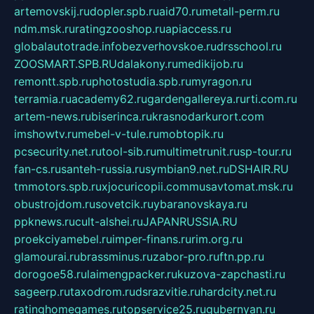
artemovskij.ru
dopler.spb.ru
aid70.ru
metall-perm.ru
ndm.msk.ru
ratingzooshop.ru
apiaccess.ru
globalautotrade.info
bezverhovskoe.ru
drsschool.ru
ZOOSMART.SPB.RU
dalakony.ru
medikijob.ru
remontt.spb.ru
photostudia.spb.ru
myragon.ru
terramia.ru
academy62.ru
gardengallereya.ru
rti.com.ru
artem-news.ru
biserinca.ru
krasnodarkurort.com
imshowtv.ru
mebel-v-tule.ru
mobtopik.ru
pcsecurity.net.ru
tool-sib.ru
multimetrunit.ru
sp-tour.ru
fan-cs.ru
santeh-russia.ru
symbian9.net.ru
DSHAIR.RU
tmmotors.spb.ru
xjocuricopii.com
musavtomat.msk.ru
obustrojdom.ru
sovetcik.ru
ybaranovskaya.ru
ppknews.ru
cult-alshei.ru
JAPANRUSSIA.RU
proekciyamebel.ru
imper-finans.ru
rim.org.ru
glamourai.ru
brassminus.ru
zabor-pro.ru
ftn.pp.ru
dorogoe58.ru
laimengpacker.ru
kuzova-zapchasti.ru
sageerp.ru
taxodrom.ru
dsrazvitie.ru
hardcity.net.ru
ratinghomegames.ru
topservice25.ru
gubernyan.ru