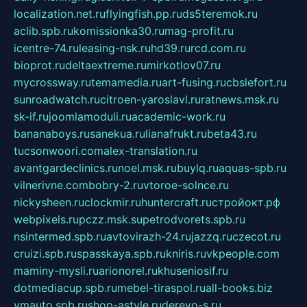
localization.net.ru
flyingfish.pp.ru
ds5teremok.ru
aclib.spb.ru
komissionka30.ru
mag-profit.ru
icentre-74.ru
leasing-nsk.ru
hd39.ru
rcd.com.ru
bioprot.ru
deltaextreme.ru
mirkotlov07.ru
mycrossway.ru
temamedia.ru
art-fusing.ru
cbslefort.ru
sunroadwatch.ru
citroen-yaroslavl.ru
ratnews.msk.ru
sk-if.ru
joomlamoduli.ru
academic-work.ru
bananaboys.ru
sanekua.ru
lianafrukt.ru
beta43.ru
tucsonwoori.com
alex-translation.ru
avantgardeclinics.ru
noel.msk.ru
buylq.ru
aquas-spb.ru
vilnerivne.com
bobry-2.ru
vtoroe-solnce.ru
nickysheen.ru
clockmir.ru
huntercraft.ru
стройокт.рф
webpixels.ru
pczz.msk.su
petrodvorets.spb.ru
nsintermed.spb.ru
avtovirazh-24.ru
jazzq.ru
czecot.ru
cruizi.spb.ru
spasskaya.spb.ru
kniris.ru
vkpeople.com
maminy-mysli.ru
arionorel.ru
khuseniosif.ru
dotmediacup.spb.ru
mebel-tiraspol.ru
all-books.biz
vmauto.spb.ru
shop-astyle.ru
derevo-s.ru