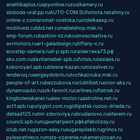
analitikaplus.ru
spyonline.ru
zosikamery.ru
sloboda-ural.pp.ru
AUTO-COM.SU
hohota.net
alimy.ru
online-z.com
aromat-vostoka.ru
otdelkaexp.ru
mobilvest.ru
bbd.net.ru
mebelshop.msk.ru
smp-forum.ru
bastion-td.ru
kosmoscreative.ru
avrmotors.ru
art-galadesign.ru
tiffany-c.ru
ecostep-samara.ru
d-p.spb.ru
галактика73.рф
sko.com.ru
davitamebel-spb.ru
fotsis.ru
tesiaes.ru
kokoroyari.spb.ru
blesna-kazan.ru
mossilver.ru
lenderoq.ru
sergeydobrin.ru
tochkazvuka.msk.ru
people-of-art.ru
bezzubova.ru
clubtibet.ru
orior-aks.ru
dynamoauto.ru
szk-favorit.ru
carlines.ru
flatnsk.ru
kingbolenskaner.ru
alex-motor.ru
astroline.net.ru
act1.spb.ru
polyglot.com.ru
gidlipetsk.ru
ooo-driada.ru
detsad125.ru
mir-zdoroviya.ru
bruslanovo.ru
siterem.ru
council.spb.ru
лодкипатриот.рф
kafekolizey.ru
iclub.net.ru
gazon-easy.ru
sugarepilekb.ru
grinox.ru
pylesostineco.ru
msts-ozarenie.ru
kameryjooan.ru