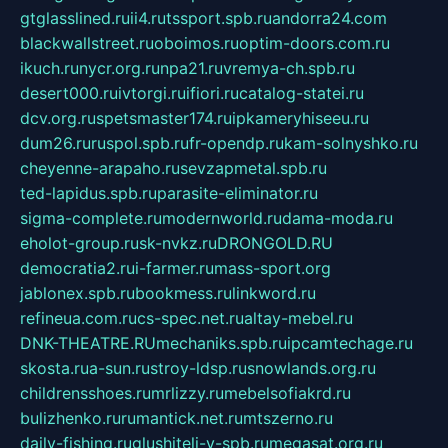
gtglasslined.ru
ii4.ru
tssport.spb.ru
andorra24.com
blackwallstreet.ru
oboimos.ru
optim-doors.com.ru
ikuch.ru
nycr.org.ru
npa21.ru
vremya-ch.spb.ru
desert000.ru
ivtorgi.ru
ifiori.ru
catalog-statei.ru
dcv.org.ru
spetsmaster174.ru
ipkameryhiseeu.ru
dum26.ru
ruspol.spb.ru
fr-opendp.ru
kam-solnyshko.ru
cheyenne-arapaho.ru
sevzapmetal.spb.ru
ted-lapidus.spb.ru
parasite-eliminator.ru
sigma-complete.ru
modernworld.ru
dama-moda.ru
eholot-group.ru
sk-nvkz.ru
DRONGOLD.RU
democratia2.ru
i-farmer.ru
mass-sport.org
jablonex.spb.ru
bookmess.ru
linkword.ru
refineua.com.ru
cs-spec.net.ru
altay-mebel.ru
DNK-THEATRE.RU
mechaniks.spb.ru
ipcamtechage.ru
skosta.ru
a-sun.ru
stroy-ldsp.ru
snowlands.org.ru
childrensshoes.ru
mrlizzy.ru
mebelsofiakrd.ru
bulizhenko.ru
rumantick.net.ru
mtszerno.ru
daily-fishing.ru
glushiteli-v-spb.ru
megasat.org.ru