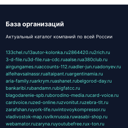
База организаций
Актуальный каталог компаний по всей России
133chel.ru
13autor-kolonka.ru
2864420.ru
2rich.ru
3-d-file.ru
3d-file.ru
a-cdc.ru
aalse.ru
a380club.ru
airgungames.ru
accounts-112.ru
adler-jun.ru
adonyev.ru
alfeihavsalnassr.ru
altaipant.ru
argentinamia.ru
aria-family.ru
arkrym.ru
ashanet.ru
belgorod-day.ru
bankaribi.ru
bandamn.ru
bigfatcc.ru
blagodarenie-spb.ru
borodino-media.ru
card-voice.ru
cardvoice.ru
zed-online.ru
zvonitut.ru
zebra-tlt.ru
zarafshan.ru
york-life.ru
vintovoykompressor.ru
vladivostok-map.ru
vlknrussia.ru
wasabi-shop.ru
webamator.ru
zaryna.ru
youtubefree.ru
x-ton.ru