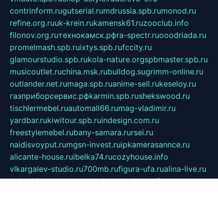
contrinform.ru
gutserial.ru
mdrussia.spb.ru
monod.ru
refine.org.ru
uk-krein.ru
kamensk61.ru
zooclub.info
filonov.org.ru
технокамск.рф
ra-spectr.ru
ooodriada.ru
promelmash.spb.ru
ixtys.spb.ru
fccity.ru
glamourstudio.spb.ru
kola-nature.org
spbmaster.spb.ru
musicoutlet.ru
china.msk.ru
bulldog.su
grimm-online.ru
outlander.net.ru
maga.spb.ru
anime-sell.ru
keseloy.ru
газприборсервис.рф
karmin.spb.ru
shekswood.ru
tischlermebel.ru
automall66.ru
mag-vladimir.ru
yardbar.ru
kiwitour.spb.ru
indesign.com.ru
freestylemebel.ru
bany-samara.ru
rsei.ru
naidisvoyput.ru
mgsn-invest.ru
ipkamerasannce.ru
alicante-house.ru
ibelka74.ru
cozyhouse.info
vlkargalev-studio.ru
700mb.ru
figura-ufa.ru
alina-live.ru
belarusiannews.ru
womenknow.ru
dos-vniimk.ru
sega.net.ru
dv.net.ru
phenomenonsofhistory.com
telesputnik.net.ru
wall.pp.ru
pylesosroidmi.ru
gtc-clan.ru
cligs.ru
bibikazap.ru
popova.org.ru