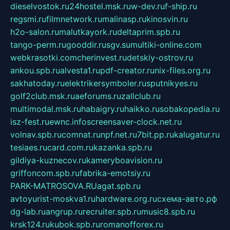
dieselvostok.ru
24hostel.msk.ru
w-dev.ru
f-ship.ru
regsmi.ru
filmnetwork.ru
malinasp.ru
kinosvin.ru
h2o-salon.ru
malutkayork.ru
deltaprim.spb.ru
tango-perm.ru
gooddir.ru
sgv.su
multiki-online.com
webkrasotki.com
cherinvest.ru
detskiy-ostrov.ru
ankou.spb.ru
alvesta1.ru
pdf-creator.ru
nix-files.org.ru
sakhatoday.ru
elektrikersymboler.ru
sputnikyes.ru
golf2club.msk.ru
aeforums.ru
zallclub.ru
multimodal.msk.ru
habaigry.ru
haikko.ru
sobakopedia.ru
isz-fest.ru
ewnc.info
screensaver-clock.net.ru
volnav.spb.ru
comnat.ru
npf.net.ru
7bit.pp.ru
kalugatur.ru
tesiaes.ru
card.com.ru
kazanka.spb.ru
gildiya-kuznecov.ru
kameryboavision.ru
griffoncom.spb.ru
fabrika-emotsiy.ru
PARK-MATROSOVA.RU
agat.spb.ru
avtoyurist-moskva1.ru
hardware.org.ru
схема-авто.рф
dg-lab.ru
angrup.ru
recruiter.spb.ru
music8.spb.ru
krsk124.ru
kubok.spb.ru
romanofforex.ru