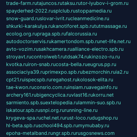
trade-farm.ru
tajuncos.ru
taksu.ru
tor-lyubov-i-grom.ru
spayderhed-2022.ru
splclub.ru
stoppamedia.ru
snow-guard.ru
slovar-ivrit.ru
cleanmedicine.ru
shkurki-karakulya.ru
kanotiforet.spb.ru
tutmassage.ru
ecolog.org.ru
praga.spb.ru
falcorussia.ru
autodoctorservis.ru
kamertondom.spb.ru
net-life.net.ru
avto-vozim.ru
sakhcamera.ru
alliance-electro.spb.ru
stroyavt.ru
controlweb1.ru
tdsak74.ru
kinzozo-ru.ru
kvotka.ru
iron-snab.ru
costa-bella.ru
eugrus.pp.ru
associaciya39.ru
primexpo.spb.ru
bezmorchin.ru
ia2.ru
cpt21.ru
ispecspb.ru
regahost.ru
kolosok-elita.ru
tae-kwon.ru
consrio.com.ru
insiam.ru
avegainfo.ru
archery161.ru
bigencyclica.ru
vlast16.ru
korru.net
sarmiento.spb.su
extelopedia.ru
lammin-suo.spb.ru
iskatour.spb.ru
snpi.org.ru
running-line.ru
krygeva-spa.ru
chel.net.ru
rust-loco.ru
dugshop.ru
hl-beta.spb.ru
school494.spb.ru
mymubaby.ru
epoha-metalband.ru
ngr.spb.ru
rusgosnews.com