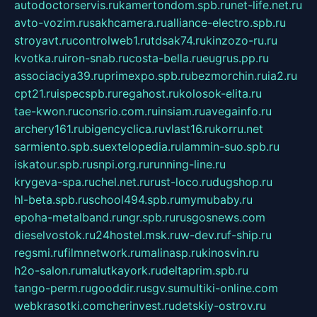
autodoctorservis.ru
kamertondom.spb.ru
net-life.net.ru
avto-vozim.ru
sakhcamera.ru
alliance-electro.spb.ru
stroyavt.ru
controlweb1.ru
tdsak74.ru
kinzozo-ru.ru
kvotka.ru
iron-snab.ru
costa-bella.ru
eugrus.pp.ru
associaciya39.ru
primexpo.spb.ru
bezmorchin.ru
ia2.ru
cpt21.ru
ispecspb.ru
regahost.ru
kolosok-elita.ru
tae-kwon.ru
consrio.com.ru
insiam.ru
avegainfo.ru
archery161.ru
bigencyclica.ru
vlast16.ru
korru.net
sarmiento.spb.su
extelopedia.ru
lammin-suo.spb.ru
iskatour.spb.ru
snpi.org.ru
running-line.ru
krygeva-spa.ru
chel.net.ru
rust-loco.ru
dugshop.ru
hl-beta.spb.ru
school494.spb.ru
mymubaby.ru
epoha-metalband.ru
ngr.spb.ru
rusgosnews.com
dieselvostok.ru
24hostel.msk.ru
w-dev.ru
f-ship.ru
regsmi.ru
filmnetwork.ru
malinasp.ru
kinosvin.ru
h2o-salon.ru
malutkayork.ru
deltaprim.spb.ru
tango-perm.ru
gooddir.ru
sgv.su
multiki-online.com
webkrasotki.com
cherinvest.ru
detskiy-ostrov.ru