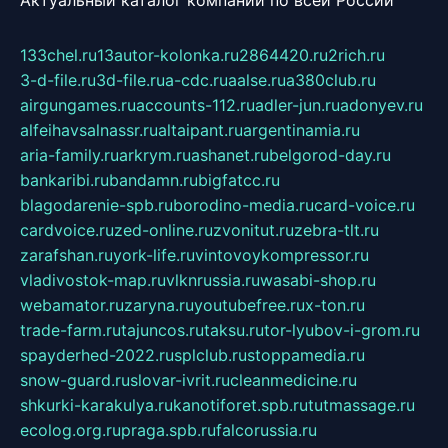
Актуальный каталог компаний по всей России
133chel.ru
13autor-kolonka.ru
2864420.ru
2rich.ru
3-d-file.ru
3d-file.ru
a-cdc.ru
aalse.ru
a380club.ru
airgungames.ru
accounts-112.ru
adler-jun.ru
adonyev.ru
alfeihavsalnassr.ru
altaipant.ru
argentinamia.ru
aria-family.ru
arkrym.ru
ashanet.ru
belgorod-day.ru
bankaribi.ru
bandamn.ru
bigfatcc.ru
blagodarenie-spb.ru
borodino-media.ru
card-voice.ru
cardvoice.ru
zed-online.ru
zvonitut.ru
zebra-tlt.ru
zarafshan.ru
york-life.ru
vintovoykompressor.ru
vladivostok-map.ru
vlknrussia.ru
wasabi-shop.ru
webamator.ru
zaryna.ru
youtubefree.ru
x-ton.ru
trade-farm.ru
tajuncos.ru
taksu.ru
tor-lyubov-i-grom.ru
spayderhed-2022.ru
splclub.ru
stoppamedia.ru
snow-guard.ru
slovar-ivrit.ru
cleanmedicine.ru
shkurki-karakulya.ru
kanotiforet.spb.ru
tutmassage.ru
ecolog.org.ru
praga.spb.ru
falcorussia.ru