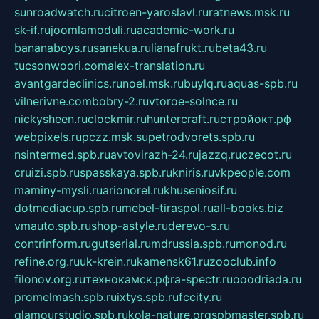
sunroadwatch.ru
citroen-yaroslavl.ru
ratnews.msk.ru
sk-if.ru
joomlamoduli.ru
academic-work.ru
bananaboys.ru
sanekua.ru
lianafrukt.ru
beta43.ru
tucsonwoori.com
alex-translation.ru
avantgardeclinics.ru
noel.msk.ru
buylq.ru
aquas-spb.ru
vilnerivne.com
bobry-2.ru
vtoroe-solnce.ru
nickysheen.ru
clockmir.ru
huntercraft.ru
стройокт.рф
webpixels.ru
pczz.msk.su
petrodvorets.spb.ru
nsintermed.spb.ru
avtovirazh-24.ru
jazzq.ru
czecot.ru
cruizi.spb.ru
spasskaya.spb.ru
kniris.ru
vkpeople.com
maminy-mysli.ru
arionorel.ru
khuseniosif.ru
dotmediacup.spb.ru
mebel-tiraspol.ru
all-books.biz
vmauto.spb.ru
shop-astyle.ru
derevo-s.ru
contrinform.ru
gutserial.ru
mdrussia.spb.ru
monod.ru
refine.org.ru
uk-krein.ru
kamensk61.ru
zooclub.info
filonov.org.ru
технокамск.рф
ra-spectr.ru
ooodriada.ru
promelmash.spb.ru
ixtys.spb.ru
fccity.ru
glamourstudio.spb.ru
kola-nature.org
spbmaster.spb.ru