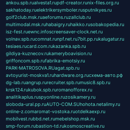
ankou.spb.ru
alvesta1.ru
pdf-creator.ru
nix-files.org.ru
sakhatoday.ru
elektrikersymboler.ru
sputnikyes.ru
golf2club.msk.ru
aeforums.ru
zallclub.ru
multimodal.msk.ru
habaigry.ru
haikko.ru
sobakopedia.ru
isz-fest.ru
ewnc.info
screensaver-clock.net.ru
volnav.spb.ru
comnat.ru
npf.net.ru
7bit.pp.ru
kalugatur.ru
tesiaes.ru
card.com.ru
kazanka.spb.ru
gildiya-kuznecov.ru
kameryboavision.ru
griffoncom.spb.ru
fabrika-emotsiy.ru
PARK-MATROSOVA.RU
agat.spb.ru
avtoyurist-moskva1.ru
hardware.org.ru
схема-авто.рф
dg-lab.ru
angrup.ru
recruiter.spb.ru
music8.spb.ru
krsk124.ru
kubok.spb.ru
romanofforex.ru
analitikaplus.ru
spyonline.ru
zosikamery.ru
sloboda-ural.pp.ru
AUTO-COM.SU
hohota.net
alimy.ru
online-z.com
aromat-vostoka.ru
otdelkaexp.ru
mobilvest.ru
bbd.net.ru
mebelshop.msk.ru
smp-forum.ru
bastion-td.ru
kosmoscreative.ru