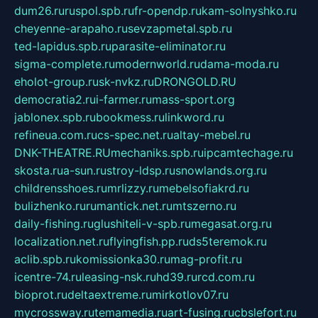
dum26.ru
ruspol.spb.ru
fr-opendp.ru
kam-solnyshko.ru
cheyenne-arapaho.ru
sevzapmetal.spb.ru
ted-lapidus.spb.ru
parasite-eliminator.ru
sigma-complete.ru
modernworld.ru
dama-moda.ru
eholot-group.ru
sk-nvkz.ru
DRONGOLD.RU
democratia2.ru
i-farmer.ru
mass-sport.org
jablonex.spb.ru
bookmess.ru
linkword.ru
refineua.com.ru
cs-spec.net.ru
altay-mebel.ru
DNK-THEATRE.RU
mechaniks.spb.ru
ipcamtechage.ru
skosta.ru
a-sun.ru
stroy-ldsp.ru
snowlands.org.ru
childrensshoes.ru
mrlizzy.ru
mebelsofiakrd.ru
bulizhenko.ru
rumantick.net.ru
mtszerno.ru
daily-fishing.ru
glushiteli-v-spb.ru
megasat.org.ru
localization.net.ru
flyingfish.pp.ru
ds5teremok.ru
aclib.spb.ru
komissionka30.ru
mag-profit.ru
icentre-74.ru
leasing-nsk.ru
hd39.ru
rcd.com.ru
bioprot.ru
deltaextreme.ru
mirkotlov07.ru
mycrossway.ru
temamedia.ru
art-fusing.ru
cbslefort.ru