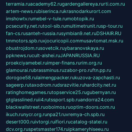
terramia.ru
academy62.ru
gardengallereya.ru
rti.com.ru
artem-news.ru
biserinca.ru
krasnodarkurort.com
imshowtv.ru
mebel-v-tule.ru
mobtopik.ru
pcsecurity.net.ru
tool-sib.ru
multimetrunit.ru
sp-tour.ru
fan-cs.ru
santeh-russia.ru
symbian9.net.ru
DSHAIR.RU
tmmotors.spb.ru
xjocuricopii.com
musavtomat.msk.ru
obustrojdom.ru
sovetcik.ru
ybaranovskaya.ru
ppknews.ru
cult-alshei.ru
JAPANRUSSIA.RU
proekciyamebel.ru
imper-finans.ru
rim.org.ru
glamourai.ru
brassminus.ru
zabor-pro.ru
ftn.pp.ru
dorogoe58.ru
laimengpacker.ru
kuzova-zapchasti.ru
sageerp.ru
taxodrom.ru
dsrazvitie.ru
hardcity.net.ru
ratinghomegames.ru
topservice25.ru
gubernyan.ru
gtglasslined.ru
ii4.ru
tssport.spb.ru
andorra24.com
blackwallstreet.ru
oboimos.ru
optim-doors.com.ru
ikuch.ru
nycr.org.ru
npa21.ru
vremya-ch.spb.ru
desert000.ru
ivtorgi.ru
ifiori.ru
catalog-statei.ru
dcv.org.ru
spetsmaster174.ru
ipkameryhiseeu.ru