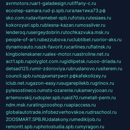
avrmotors.ru
art-galadesign.ru
tiffany-c.ru
ecostep-samara.ru
d-p.spb.ru
галактика73.рф
sko.com.ru
davitamebel-spb.ru
fotsis.ru
tesiaes.ru
kokoroyari.spb.ru
blesna-kazan.ru
mossilver.ru
lenderoq.ru
sergeydobrin.ru
tochkazvuka.msk.ru
people-of-art.ru
bezzubova.ru
clubtibet.ru
orior-aks.ru
dynamoauto.ru
szk-favorit.ru
carlines.ru
flatnsk.ru
kingbolenskaner.ru
alex-motor.ru
astroline.net.ru
act1.spb.ru
polyglot.com.ru
gidlipetsk.ru
ooo-driada.ru
detsad125.ru
mir-zdoroviya.ru
bruslanovo.ru
siterem.ru
council.spb.ru
лодкипатриот.рф
kafekolizey.ru
iclub.net.ru
gazon-easy.ru
sugarepilekb.ru
grinox.ru
pylesostineco.ru
msts-ozarenie.ru
kameryjooan.ru
artemovskij.ru
dopler.spb.ru
aid70.ru
metall-perm.ru
ndm.msk.ru
ratingzooshop.ru
apiaccess.ru
globalautotrade.info
bezverhovskoe.ru
drsschool.ru
ZOOSMART.SPB.RU
dalakony.ru
medikijob.ru
remontt.spb.ru
photostudia.spb.ru
myragon.ru