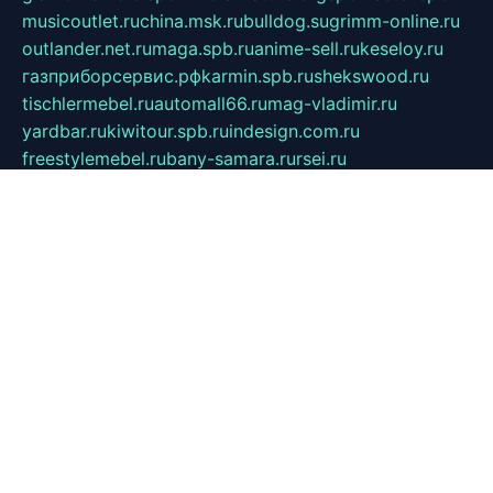
musicoutlet.ru
china.msk.ru
bulldog.su
grimm-online.ru
outlander.net.ru
maga.spb.ru
anime-sell.ru
keseloy.ru
газприборсервис.рф
karmin.spb.ru
shekswood.ru
tischlermebel.ru
automall66.ru
mag-vladimir.ru
yardbar.ru
kiwitour.spb.ru
indesign.com.ru
freestylemebel.ru
bany-samara.ru
rsei.ru
naidisvoyput.ru
mgsn-invest.ru
ipkamerasannce.ru
alicante-house.ru
ibelka74.ru
cozyhouse.info
vlkargalev-studio.ru
700mb.ru
figura-ufa.ru
alina-live.ru
belarusiannews.ru
womenknow.ru
dos-vniimk.ru
sega.net.ru
dv.net.ru
phenomenonsofhistory.com
telesputnik.net.ru
wall.pp.ru
pylesosroidmi.ru
gtc-clan.ru
cligs.ru
bibikazap.ru
popova.org.ru
netwhistler.spb.ru
bellvil.ru
bonzon.ru
iss-vladik.ru
defiparis.net.ru
las-gryzas.ru
amku.ru
electednews.spb.ru
feather.org.ru
spar72.ru
tankiigri.ru
dominus.com.ru
ibtree.ru
sanykool.pp.ru
unixlib.org.ru
menatep.spb.ru
gartenterrassen.ru
printeka.ru