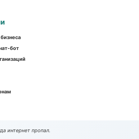
ми
 бизнеса
чат-бот
ганизаций
онам
да интернет пропал.