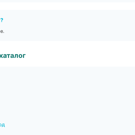
е?
е.
каталог
од