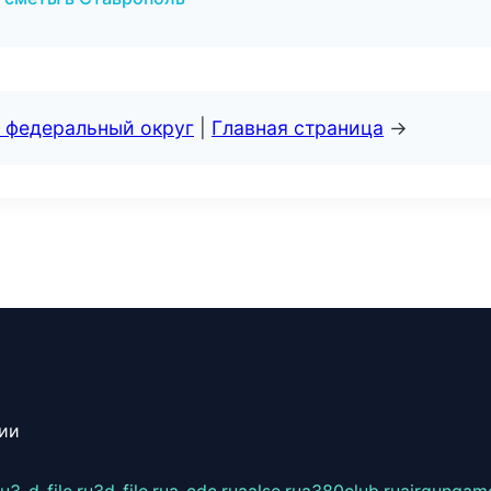
 федеральный округ
|
Главная страница
→
сии