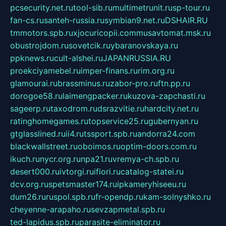
pcsecurity.net.ru
tool-sib.ru
multimetrunit.ru
sp-tour.ru
fan-cs.ru
santeh-russia.ru
symbian9.net.ru
DSHAIR.RU
tmmotors.spb.ru
xjocuricopii.com
musavtomat.msk.ru
obustrojdom.ru
sovetcik.ru
ybaranovskaya.ru
ppknews.ru
cult-alshei.ru
JAPANRUSSIA.RU
proekciyamebel.ru
imper-finans.ru
rim.org.ru
glamourai.ru
brassminus.ru
zabor-pro.ru
ftn.pp.ru
dorogoe58.ru
laimengpacker.ru
kuzova-zapchasti.ru
sageerp.ru
taxodrom.ru
dsrazvitie.ru
hardcity.net.ru
ratinghomegames.ru
topservice25.ru
gubernyan.ru
gtglasslined.ru
ii4.ru
tssport.spb.ru
andorra24.com
blackwallstreet.ru
oboimos.ru
optim-doors.com.ru
ikuch.ru
nycr.org.ru
npa21.ru
vremya-ch.spb.ru
desert000.ru
ivtorgi.ru
ifiori.ru
catalog-statei.ru
dcv.org.ru
spetsmaster174.ru
ipkameryhiseeu.ru
dum26.ru
ruspol.spb.ru
fr-opendp.ru
kam-solnyshko.ru
cheyenne-arapaho.ru
sevzapmetal.spb.ru
ted-lapidus.spb.ru
parasite-eliminator.ru