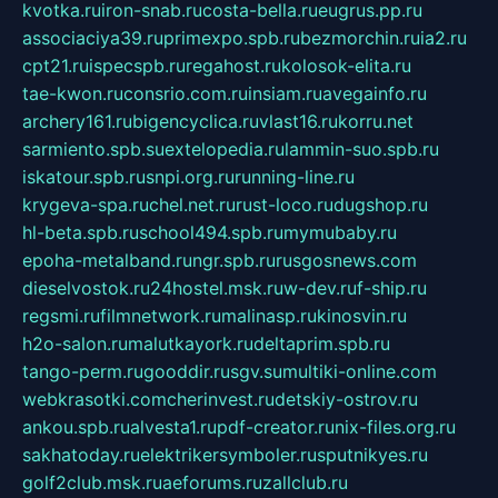
kvotka.ru
iron-snab.ru
costa-bella.ru
eugrus.pp.ru
associaciya39.ru
primexpo.spb.ru
bezmorchin.ru
ia2.ru
cpt21.ru
ispecspb.ru
regahost.ru
kolosok-elita.ru
tae-kwon.ru
consrio.com.ru
insiam.ru
avegainfo.ru
archery161.ru
bigencyclica.ru
vlast16.ru
korru.net
sarmiento.spb.su
extelopedia.ru
lammin-suo.spb.ru
iskatour.spb.ru
snpi.org.ru
running-line.ru
krygeva-spa.ru
chel.net.ru
rust-loco.ru
dugshop.ru
hl-beta.spb.ru
school494.spb.ru
mymubaby.ru
epoha-metalband.ru
ngr.spb.ru
rusgosnews.com
dieselvostok.ru
24hostel.msk.ru
w-dev.ru
f-ship.ru
regsmi.ru
filmnetwork.ru
malinasp.ru
kinosvin.ru
h2o-salon.ru
malutkayork.ru
deltaprim.spb.ru
tango-perm.ru
gooddir.ru
sgv.su
multiki-online.com
webkrasotki.com
cherinvest.ru
detskiy-ostrov.ru
ankou.spb.ru
alvesta1.ru
pdf-creator.ru
nix-files.org.ru
sakhatoday.ru
elektrikersymboler.ru
sputnikyes.ru
golf2club.msk.ru
aeforums.ru
zallclub.ru