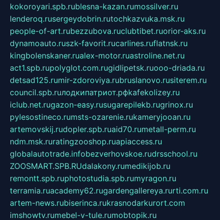
kokoroyari.spb.ru
blesna-kazan.ru
mossilver.ru
lenderoq.ru
sergeydobrin.ru
tochkazvuka.msk.ru
people-of-art.ru
bezzubova.ru
clubtibet.ru
orior-aks.ru
dynamoauto.ru
szk-favorit.ru
carlines.ru
flatnsk.ru
kingbolenskaner.ru
alex-motor.ru
astroline.net.ru
act1.spb.ru
polyglot.com.ru
gidlipetsk.ru
ooo-driada.ru
detsad125.ru
mir-zdoroviya.ru
bruslanovo.ru
siterem.ru
council.spb.ru
лодкипатриот.рф
kafekolizey.ru
iclub.net.ru
gazon-easy.ru
sugarepilekb.ru
grinox.ru
pylesostineco.ru
msts-ozarenie.ru
kameryjooan.ru
artemovskij.ru
dopler.spb.ru
aid70.ru
metall-perm.ru
ndm.msk.ru
ratingzooshop.ru
apiaccess.ru
globalautotrade.info
bezverhovskoe.ru
drsschool.ru
ZOOSMART.SPB.RU
dalakony.ru
medikijob.ru
remontt.spb.ru
photostudia.spb.ru
myragon.ru
terramia.ru
academy62.ru
gardengallereya.ru
rti.com.ru
artem-news.ru
biserinca.ru
krasnodarkurort.com
imshowtv.ru
mebel-v-tule.ru
mobtopik.ru