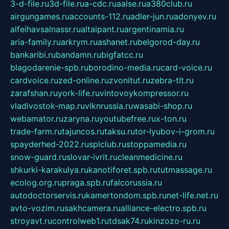
3-d-file.ru
3d-file.ru
a-cdc.ru
aalse.ru
a380club.ru
airgungames.ru
accounts-112.ru
adler-jun.ru
adonyev.ru
alfeihavsalnassr.ru
altaipant.ru
argentinamia.ru
aria-family.ru
arkrym.ru
ashanet.ru
belgorod-day.ru
bankaribi.ru
bandamn.ru
bigfatcc.ru
blagodarenie-spb.ru
borodino-media.ru
card-voice.ru
cardvoice.ru
zed-online.ru
zvonitut.ru
zebra-tlt.ru
zarafshan.ru
york-life.ru
vintovoykompressor.ru
vladivostok-map.ru
vlknrussia.ru
wasabi-shop.ru
webamator.ru
zaryna.ru
youtubefree.ru
x-ton.ru
trade-farm.ru
tajuncos.ru
taksu.ru
tor-lyubov-i-grom.ru
spayderhed-2022.ru
splclub.ru
stoppamedia.ru
snow-guard.ru
slovar-ivrit.ru
cleanmedicine.ru
shkurki-karakulya.ru
kanotiforet.spb.ru
tutmassage.ru
ecolog.org.ru
praga.spb.ru
falcorussia.ru
autodoctorservis.ru
kamertondom.spb.ru
net-life.net.ru
avto-vozim.ru
sakhcamera.ru
alliance-electro.spb.ru
stroyavt.ru
controlweb1.ru
tdsak74.ru
kinzozo-ru.ru