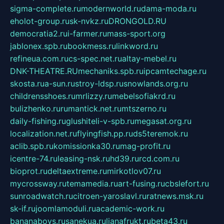
sigma-complete.ru
modernworld.ru
dama-moda.ru
eholot-group.ru
sk-nvkz.ru
DRONGOLD.RU
democratia2.ru
i-farmer.ru
mass-sport.org
jablonex.spb.ru
bookmess.ru
linkword.ru
refineua.com.ru
cs-spec.net.ru
altay-mebel.ru
DNK-THEATRE.RU
mechaniks.spb.ru
ipcamtechage.ru
skosta.ru
a-sun.ru
stroy-ldsp.ru
snowlands.org.ru
childrensshoes.ru
mrlizzy.ru
mebelsofiakrd.ru
bulizhenko.ru
rumantick.net.ru
mtszerno.ru
daily-fishing.ru
glushiteli-v-spb.ru
megasat.org.ru
localization.net.ru
flyingfish.pp.ru
ds5teremok.ru
aclib.spb.ru
komissionka30.ru
mag-profit.ru
icentre-74.ru
leasing-nsk.ru
hd39.ru
rcd.com.ru
bioprot.ru
deltaextreme.ru
mirkotlov07.ru
mycrossway.ru
temamedia.ru
art-fusing.ru
cbslefort.ru
sunroadwatch.ru
citroen-yaroslavl.ru
ratnews.msk.ru
sk-if.ru
joomlamoduli.ru
academic-work.ru
bananaboys.ru
sanekua.ru
lianafrukt.ru
beta43.ru