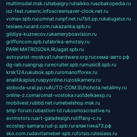
multimodal.msk.ru
habaigry.ru
haikko.ru
sobakopedia.ru
isz-fest.ru
ewnc.info
screensaver-clock.net.ru
volnav.spb.ru
comnat.ru
npf.net.ru
7bit.pp.ru
kalugatur.ru
tesiaes.ru
card.com.ru
kazanka.spb.ru
gildiya-kuznecov.ru
kameryboavision.ru
griffoncom.spb.ru
fabrika-emotsiy.ru
PARK-MATROSOVA.RU
agat.spb.ru
avtoyurist-moskva1.ru
hardware.org.ru
схема-авто.рф
dg-lab.ru
angrup.ru
recruiter.spb.ru
music8.spb.ru
krsk124.ru
kubok.spb.ru
romanofforex.ru
analitikaplus.ru
spyonline.ru
zosikamery.ru
sloboda-ural.pp.ru
AUTO-COM.SU
hohota.net
alimy.ru
online-z.com
aromat-vostoka.ru
otdelkaexp.ru
mobilvest.ru
bbd.net.ru
mebelshop.msk.ru
smp-forum.ru
bastion-td.ru
kosmoscreative.ru
avrmotors.ru
art-galadesign.ru
tiffany-c.ru
ecostep-samara.ru
d-p.spb.ru
галактика73.рф
sko.com.ru
davitamebel-spb.ru
fotsis.ru
tesiaes.ru