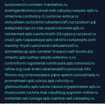
tucsonwoori.com
alex-translation.ru
avantgardeclinics.ru
noel.msk.ru
buylq.ru
aquas-spb.ru
vilnerivne.com
bobry-2.ru
vtoroe-solnce.ru
nickysheen.ru
clockmir.ru
huntercraft.ru
стройокт.рф
webpixels.ru
pczz.msk.su
petrodvorets.spb.ru
nsintermed.spb.ru
avtovirazh-24.ru
jazzq.ru
czecot.ru
cruizi.spb.ru
spasskaya.spb.ru
kniris.ru
vkpeople.com
maminy-mysli.ru
arionorel.ru
khuseniosif.ru
dotmediacup.spb.ru
mebel-tiraspol.ru
all-books.biz
vmauto.spb.ru
shop-astyle.ru
derevo-s.ru
contrinform.ru
gutserial.ru
mdrussia.spb.ru
monod.ru
refine.org.ru
uk-krein.ru
kamensk61.ru
zooclub.info
filonov.org.ru
технокамск.рф
ra-spectr.ru
ooodriada.ru
promelmash.spb.ru
ixtys.spb.ru
fccity.ru
glamourstudio.spb.ru
kola-nature.org
spbmaster.spb.ru
musicoutlet.ru
china.msk.ru
bulldog.su
grimm-online.ru
outlander.net.ru
maga.spb.ru
anime-sell.ru
keseloy.ru
газприборсервис.рф
karmin.spb.ru
shekswood.ru