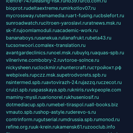
icentre-74.ru
leasing-nsk.ru
hd39.ru
rcd.com.ru
bioprot.ru
deltaextreme.ru
mirkotlov07.ru
mycrossway.ru
temamedia.ru
art-fusing.ru
cbslefort.ru
sunroadwatch.ru
citroen-yaroslavl.ru
ratnews.msk.ru
sk-if.ru
joomlamoduli.ru
academic-work.ru
bananaboys.ru
sanekua.ru
lianafrukt.ru
beta43.ru
tucsonwoori.com
alex-translation.ru
avantgardeclinics.ru
noel.msk.ru
buylq.ru
aquas-spb.ru
vilnerivne.com
bobry-2.ru
vtoroe-solnce.ru
nickysheen.ru
clockmir.ru
huntercraft.ru
стройокт.рф
webpixels.ru
pczz.msk.su
petrodvorets.spb.ru
nsintermed.spb.ru
avtovirazh-24.ru
jazzq.ru
czecot.ru
cruizi.spb.ru
spasskaya.spb.ru
kniris.ru
vkpeople.com
maminy-mysli.ru
arionorel.ru
khuseniosif.ru
dotmediacup.spb.ru
mebel-tiraspol.ru
all-books.biz
vmauto.spb.ru
shop-astyle.ru
derevo-s.ru
contrinform.ru
gutserial.ru
mdrussia.spb.ru
monod.ru
refine.org.ru
uk-krein.ru
kamensk61.ru
zooclub.info