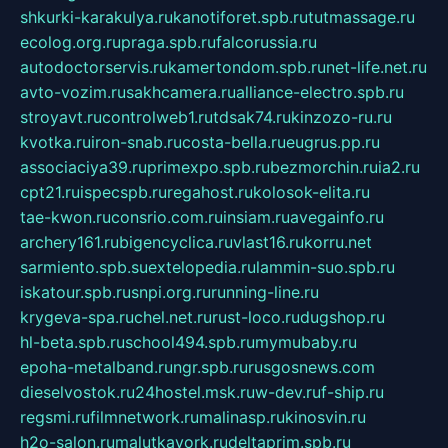
shkurki-karakulya.ru
kanotiforet.spb.ru
tutmassage.ru
ecolog.org.ru
praga.spb.ru
falcorussia.ru
autodoctorservis.ru
kamertondom.spb.ru
net-life.net.ru
avto-vozim.ru
sakhcamera.ru
alliance-electro.spb.ru
stroyavt.ru
controlweb1.ru
tdsak74.ru
kinzozo-ru.ru
kvotka.ru
iron-snab.ru
costa-bella.ru
eugrus.pp.ru
associaciya39.ru
primexpo.spb.ru
bezmorchin.ru
ia2.ru
cpt21.ru
ispecspb.ru
regahost.ru
kolosok-elita.ru
tae-kwon.ru
consrio.com.ru
insiam.ru
avegainfo.ru
archery161.ru
bigencyclica.ru
vlast16.ru
korru.net
sarmiento.spb.su
extelopedia.ru
lammin-suo.spb.ru
iskatour.spb.ru
snpi.org.ru
running-line.ru
krygeva-spa.ru
chel.net.ru
rust-loco.ru
dugshop.ru
hl-beta.spb.ru
school494.spb.ru
mymubaby.ru
epoha-metalband.ru
ngr.spb.ru
rusgosnews.com
dieselvostok.ru
24hostel.msk.ru
w-dev.ru
f-ship.ru
regsmi.ru
filmnetwork.ru
malinasp.ru
kinosvin.ru
h2o-salon.ru
malutkayork.ru
deltaprim.spb.ru