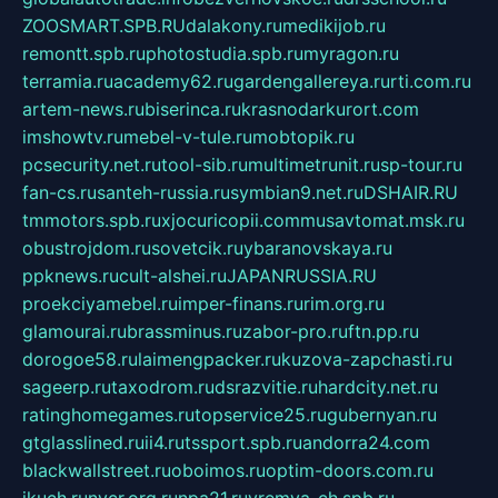
ZOOSMART.SPB.RU
dalakony.ru
medikijob.ru
remontt.spb.ru
photostudia.spb.ru
myragon.ru
terramia.ru
academy62.ru
gardengallereya.ru
rti.com.ru
artem-news.ru
biserinca.ru
krasnodarkurort.com
imshowtv.ru
mebel-v-tule.ru
mobtopik.ru
pcsecurity.net.ru
tool-sib.ru
multimetrunit.ru
sp-tour.ru
fan-cs.ru
santeh-russia.ru
symbian9.net.ru
DSHAIR.RU
tmmotors.spb.ru
xjocuricopii.com
musavtomat.msk.ru
obustrojdom.ru
sovetcik.ru
ybaranovskaya.ru
ppknews.ru
cult-alshei.ru
JAPANRUSSIA.RU
proekciyamebel.ru
imper-finans.ru
rim.org.ru
glamourai.ru
brassminus.ru
zabor-pro.ru
ftn.pp.ru
dorogoe58.ru
laimengpacker.ru
kuzova-zapchasti.ru
sageerp.ru
taxodrom.ru
dsrazvitie.ru
hardcity.net.ru
ratinghomegames.ru
topservice25.ru
gubernyan.ru
gtglasslined.ru
ii4.ru
tssport.spb.ru
andorra24.com
blackwallstreet.ru
oboimos.ru
optim-doors.com.ru