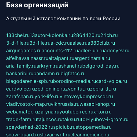
База организаций
Актуальный каталог компаний по всей России
133chel.ru
13autor-kolonka.ru
2864420.ru
2rich.ru
3-d-file.ru
3d-file.ru
a-cdc.ru
aalse.ru
a380club.ru
airgungames.ru
accounts-112.ru
adler-jun.ru
adonyev.ru
alfeihavsalnassr.ru
altaipant.ru
argentinamia.ru
aria-family.ru
arkrym.ru
ashanet.ru
belgorod-day.ru
bankaribi.ru
bandamn.ru
bigfatcc.ru
blagodarenie-spb.ru
borodino-media.ru
card-voice.ru
cardvoice.ru
zed-online.ru
zvonitut.ru
zebra-tlt.ru
zarafshan.ru
york-life.ru
vintovoykompressor.ru
vladivostok-map.ru
vlknrussia.ru
wasabi-shop.ru
webamator.ru
zaryna.ru
youtubefree.ru
x-ton.ru
trade-farm.ru
tajuncos.ru
taksu.ru
tor-lyubov-i-grom.ru
spayderhed-2022.ru
splclub.ru
stoppamedia.ru
snow-guard.ru
slovar-ivrit.ru
cleanmedicine.ru