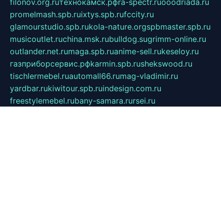
filonov.org.ru
технокамск.рф
ra-spectr.ru
ooodriada.ru
promelmash.spb.ru
ixtys.spb.ru
fccity.ru
glamourstudio.spb.ru
kola-nature.org
spbmaster.spb.ru
musicoutlet.ru
china.msk.ru
bulldog.su
grimm-online.ru
outlander.net.ru
maga.spb.ru
anime-sell.ru
keseloy.ru
газприборсервис.рф
karmin.spb.ru
shekswood.ru
tischlermebel.ru
automall66.ru
mag-vladimir.ru
yardbar.ru
kiwitour.spb.ru
indesign.com.ru
freestylemebel.ru
bany-samara.ru
rsei.ru
naidisvoyput.ru
mgsn-invest.ru
ipkamerasannce.ru
alicante-house.ru
ibelka74.ru
cozyhouse.info
vlkargalev-studio.ru
700mb.ru
figura-ufa.ru
alina-live.ru
belarusiannews.ru
womenknow.ru
dos-vniimk.ru
sega.net.ru
dv.net.ru
phenomenonsofhistory.com
telesputnik.net.ru
wall.pp.ru
pylesosroidmi.ru
gtc-clan.ru
cligs.ru
bibikazap.ru
popova.org.ru
netwhistler.spb.ru
bellvil.ru
bonzon.ru
iss-vladik.ru
defiparis.net.ru
las-gryzas.ru
amku.ru