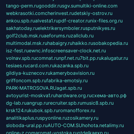
tango-perm.ru
gooddir.ru
sgv.su
multiki-online.com
webkrasotki.com
cherinvest.ru
detskiy-ostrov.ru
ankou.spb.ru
alvesta1.ru
pdf-creator.ru
nix-files.org.ru
sakhatoday.ru
elektrikersymboler.ru
sputnikyes.ru
golf2club.msk.ru
aeforums.ru
zallclub.ru
multimodal.msk.ru
habaigry.ru
haikko.ru
sobakopedia.ru
isz-fest.ru
ewnc.info
screensaver-clock.net.ru
volnav.spb.ru
comnat.ru
npf.net.ru
7bit.pp.ru
kalugatur.ru
tesiaes.ru
card.com.ru
kazanka.spb.ru
gildiya-kuznecov.ru
kameryboavision.ru
griffoncom.spb.ru
fabrika-emotsiy.ru
PARK-MATROSOVA.RU
agat.spb.ru
avtoyurist-moskva1.ru
hardware.org.ru
схема-авто.рф
dg-lab.ru
angrup.ru
recruiter.spb.ru
music8.spb.ru
krsk124.ru
kubok.spb.ru
romanofforex.ru
analitikaplus.ru
spyonline.ru
zosikamery.ru
sloboda-ural.pp.ru
AUTO-COM.SU
hohota.net
alimy.ru
online-z.com
aromat-vostoka.ru
otdelkaexp.ru