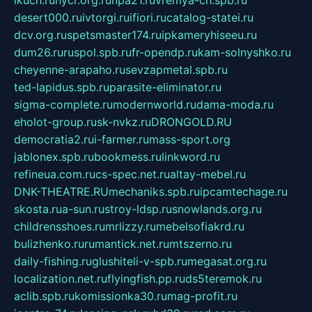
ikuch.ru
nycr.org.ru
npa21.ru
vremya-ch.spb.ru
desert000.ru
ivtorgi.ru
ifiori.ru
catalog-statei.ru
dcv.org.ru
spetsmaster174.ru
ipkameryhiseeu.ru
dum26.ru
ruspol.spb.ru
fr-opendp.ru
kam-solnyshko.ru
cheyenne-arapaho.ru
sevzapmetal.spb.ru
ted-lapidus.spb.ru
parasite-eliminator.ru
sigma-complete.ru
modernworld.ru
dama-moda.ru
eholot-group.ru
sk-nvkz.ru
DRONGOLD.RU
democratia2.ru
i-farmer.ru
mass-sport.org
jablonex.spb.ru
bookmess.ru
linkword.ru
refineua.com.ru
cs-spec.net.ru
altay-mebel.ru
DNK-THEATRE.RU
mechaniks.spb.ru
ipcamtechage.ru
skosta.ru
a-sun.ru
stroy-ldsp.ru
snowlands.org.ru
childrensshoes.ru
mrlizzy.ru
mebelsofiakrd.ru
bulizhenko.ru
rumantick.net.ru
mtszerno.ru
daily-fishing.ru
glushiteli-v-spb.ru
megasat.org.ru
localization.net.ru
flyingfish.pp.ru
ds5teremok.ru
aclib.spb.ru
komissionka30.ru
mag-profit.ru