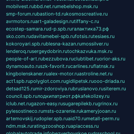
mobilvest.ru
bbd.net.ru
mebelshop.msk.ru
smp-forum.ru
bastion-td.ru
kosmoscreative.ru
avrmotors.ru
art-galadesign.ru
tiffany-c.ru
ecostep-samara.ru
d-p.spb.ru
галактика73.рф
sko.com.ru
davitamebel-spb.ru
fotsis.ru
tesiaes.ru
kokoroyari.spb.ru
blesna-kazan.ru
mossilver.ru
lenderoq.ru
sergeydobrin.ru
tochkazvuka.msk.ru
people-of-art.ru
bezzubova.ru
clubtibet.ru
orior-aks.ru
dynamoauto.ru
szk-favorit.ru
carlines.ru
flatnsk.ru
kingbolenskaner.ru
alex-motor.ru
astroline.net.ru
act1.spb.ru
polyglot.com.ru
gidlipetsk.ru
ooo-driada.ru
detsad125.ru
mir-zdoroviya.ru
bruslanovo.ru
siterem.ru
council.spb.ru
лодкипатриот.рф
kafekolizey.ru
iclub.net.ru
gazon-easy.ru
sugarepilekb.ru
grinox.ru
pylesostineco.ru
msts-ozarenie.ru
kameryjooan.ru
artemovskij.ru
dopler.spb.ru
aid70.ru
metall-perm.ru
ndm.msk.ru
ratingzooshop.ru
apiaccess.ru
globalautotrade.info
bezverhovskoe.ru
drsschool.ru