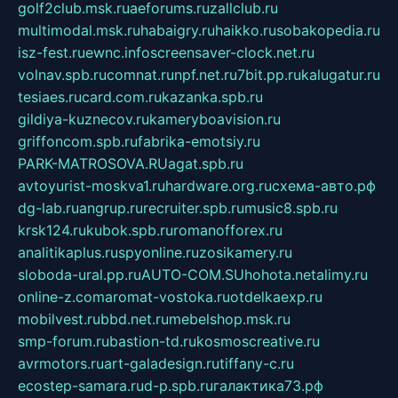
golf2club.msk.ru
aeforums.ru
zallclub.ru
multimodal.msk.ru
habaigry.ru
haikko.ru
sobakopedia.ru
isz-fest.ru
ewnc.info
screensaver-clock.net.ru
volnav.spb.ru
comnat.ru
npf.net.ru
7bit.pp.ru
kalugatur.ru
tesiaes.ru
card.com.ru
kazanka.spb.ru
gildiya-kuznecov.ru
kameryboavision.ru
griffoncom.spb.ru
fabrika-emotsiy.ru
PARK-MATROSOVA.RU
agat.spb.ru
avtoyurist-moskva1.ru
hardware.org.ru
схема-авто.рф
dg-lab.ru
angrup.ru
recruiter.spb.ru
music8.spb.ru
krsk124.ru
kubok.spb.ru
romanofforex.ru
analitikaplus.ru
spyonline.ru
zosikamery.ru
sloboda-ural.pp.ru
AUTO-COM.SU
hohota.net
alimy.ru
online-z.com
aromat-vostoka.ru
otdelkaexp.ru
mobilvest.ru
bbd.net.ru
mebelshop.msk.ru
smp-forum.ru
bastion-td.ru
kosmoscreative.ru
avrmotors.ru
art-galadesign.ru
tiffany-c.ru
ecostep-samara.ru
d-p.spb.ru
галактика73.рф