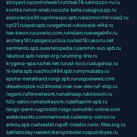
stroyavt.ru
controlweb1.ru
tdsak74.ru
kinzozo-ru.ru
kvotka.ru
iron-snab.ru
costa-bella.ru
eugrus.pp.ru
associaciya39.ru
primexpo.spb.ru
bezmorchin.ru
ia2.ru
cpt21.ru
ispecspb.ru
regahost.ru
kolosok-elita.ru
tae-kwon.ru
consrio.com.ru
insiam.ru
avegainfo.ru
archery161.ru
bigencyclica.ru
vlast16.ru
korru.net
sarmiento.spb.su
extelopedia.ru
lammin-suo.spb.ru
iskatour.spb.ru
snpi.org.ru
running-line.ru
krygeva-spa.ru
chel.net.ru
rust-loco.ru
dugshop.ru
hl-beta.spb.ru
school494.spb.ru
mymubaby.ru
epoha-metalband.ru
ngr.spb.ru
rusgosnews.com
dieselvostok.ru
24hostel.msk.ru
w-dev.ru
f-ship.ru
regsmi.ru
filmnetwork.ru
malinasp.ru
kinosvin.ru
h2o-salon.ru
malutkayork.ru
deltaprim.spb.ru
tango-perm.ru
gooddir.ru
sgv.su
multiki-online.com
webkrasotki.com
cherinvest.ru
detskiy-ostrov.ru
ankou.spb.ru
alvesta1.ru
pdf-creator.ru
nix-files.org.ru
sakhatoday.ru
elektrikersymboler.ru
sputnikyes.ru