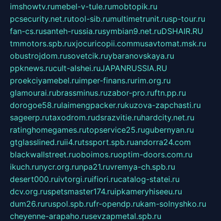
imshowtv.ru
mebel-v-tule.ru
mobtopik.ru
pcsecurity.net.ru
tool-sib.ru
multimetrunit.ru
sp-tour.ru
fan-cs.ru
santeh-russia.ru
symbian9.net.ru
DSHAIR.RU
tmmotors.spb.ru
xjocuricopii.com
musavtomat.msk.ru
obustrojdom.ru
sovetcik.ru
ybaranovskaya.ru
ppknews.ru
cult-alshei.ru
JAPANRUSSIA.RU
proekciyamebel.ru
imper-finans.ru
rim.org.ru
glamourai.ru
brassminus.ru
zabor-pro.ru
ftn.pp.ru
dorogoe58.ru
laimengpacker.ru
kuzova-zapchasti.ru
sageerp.ru
taxodrom.ru
dsrazvitie.ru
hardcity.net.ru
ratinghomegames.ru
topservice25.ru
gubernyan.ru
gtglasslined.ru
ii4.ru
tssport.spb.ru
andorra24.com
blackwallstreet.ru
oboimos.ru
optim-doors.com.ru
ikuch.ru
nycr.org.ru
npa21.ru
vremya-ch.spb.ru
desert000.ru
ivtorgi.ru
ifiori.ru
catalog-statei.ru
dcv.org.ru
spetsmaster174.ru
ipkameryhiseeu.ru
dum26.ru
ruspol.spb.ru
fr-opendp.ru
kam-solnyshko.ru
cheyenne-arapaho.ru
sevzapmetal.spb.ru