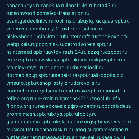
bananaboys.ru
sanekua.ru
lianafrukt.ru
beta43.ru
tucsonwoori.com
alex-translation.ru
avantgardeclinics.ru
noel.msk.ru
buylq.ru
aquas-spb.ru
vilnerivne.com
bobry-2.ru
vtoroe-solnce.ru
nickysheen.ru
clockmir.ru
huntercraft.ru
стройокт.рф
webpixels.ru
pczz.msk.su
petrodvorets.spb.ru
nsintermed.spb.ru
avtovirazh-24.ru
jazzq.ru
czecot.ru
cruizi.spb.ru
spasskaya.spb.ru
kniris.ru
vkpeople.com
maminy-mysli.ru
arionorel.ru
khuseniosif.ru
dotmediacup.spb.ru
mebel-tiraspol.ru
all-books.biz
vmauto.spb.ru
shop-astyle.ru
derevo-s.ru
contrinform.ru
gutserial.ru
mdrussia.spb.ru
monod.ru
refine.org.ru
uk-krein.ru
kamensk61.ru
zooclub.info
filonov.org.ru
технокамск.рф
ra-spectr.ru
ooodriada.ru
promelmash.spb.ru
ixtys.spb.ru
fccity.ru
glamourstudio.spb.ru
kola-nature.org
spbmaster.spb.ru
musicoutlet.ru
china.msk.ru
bulldog.su
grimm-online.ru
outlander.net.ru
maga.spb.ru
anime-sell.ru
keseloy.ru