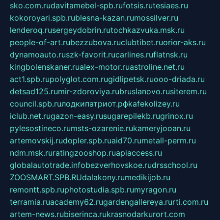
sko.com.ru
davitamebel-spb.ru
fotsis.ru
tesiaes.ru
kokoroyari.spb.ru
blesna-kazan.ru
mossilver.ru
lenderoq.ru
sergeydobrin.ru
tochkazvuka.msk.ru
people-of-art.ru
bezzubova.ru
clubtibet.ru
orior-aks.ru
dynamoauto.ru
szk-favorit.ru
carlines.ru
flatnsk.ru
kingbolenskaner.ru
alex-motor.ru
astroline.net.ru
act1.spb.ru
polyglot.com.ru
gidlipetsk.ru
ooo-driada.ru
detsad125.ru
mir-zdoroviya.ru
bruslanovo.ru
siterem.ru
council.spb.ru
лодкипатриот.рф
kafekolizey.ru
iclub.net.ru
gazon-easy.ru
sugarepilekb.ru
grinox.ru
pylesostineco.ru
msts-ozarenie.ru
kameryjooan.ru
artemovskij.ru
dopler.spb.ru
aid70.ru
metall-perm.ru
ndm.msk.ru
ratingzooshop.ru
apiaccess.ru
globalautotrade.info
bezverhovskoe.ru
drsschool.ru
ZOOSMART.SPB.RU
dalakony.ru
medikijob.ru
remontt.spb.ru
photostudia.spb.ru
myragon.ru
terramia.ru
academy62.ru
gardengallereya.ru
rti.com.ru
artem-news.ru
biserinca.ru
krasnodarkurort.com