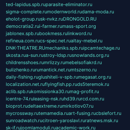
ted-lapidus.spb.ru
parasite-eliminator.ru
sigma-complete.ru
modernworld.ru
dama-moda.ru
eholot-group.ru
sk-nvkz.ru
DRONGOLD.RU
democratia2.ru
i-farmer.ru
mass-sport.org
jablonex.spb.ru
bookmess.ru
linkword.ru
refineua.com.ru
cs-spec.net.ru
altay-mebel.ru
DNK-THEATRE.RU
mechaniks.spb.ru
ipcamtechage.ru
skosta.ru
a-sun.ru
stroy-ldsp.ru
snowlands.org.ru
childrensshoes.ru
mrlizzy.ru
mebelsofiakrd.ru
bulizhenko.ru
rumantick.net.ru
mtszerno.ru
daily-fishing.ru
glushiteli-v-spb.ru
megasat.org.ru
localization.net.ru
flyingfish.pp.ru
ds5teremok.ru
aclib.spb.ru
komissionka30.ru
mag-profit.ru
icentre-74.ru
leasing-nsk.ru
hd39.ru
rcd.com.ru
bioprot.ru
deltaextreme.ru
mirkotlov07.ru
mycrossway.ru
temamedia.ru
art-fusing.ru
cbslefort.ru
sunroadwatch.ru
citroen-yaroslavl.ru
ratnews.msk.ru
sk-if.ru
joomlamoduli.ru
academic-work.ru