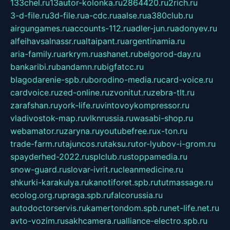
133chel.ru
13autor-kolonka.ru
2864420.ru
2rich.ru
3-d-file.ru
3d-file.ru
a-cdc.ru
aalse.ru
a380club.ru
airgungames.ru
accounts-112.ru
adler-jun.ru
adonyev.ru
alfeihavsalnassr.ru
altaipant.ru
argentinamia.ru
aria-family.ru
arkrym.ru
ashanet.ru
belgorod-day.ru
bankaribi.ru
bandamn.ru
bigfatcc.ru
blagodarenie-spb.ru
borodino-media.ru
card-voice.ru
cardvoice.ru
zed-online.ru
zvonitut.ru
zebra-tlt.ru
zarafshan.ru
york-life.ru
vintovoykompressor.ru
vladivostok-map.ru
vlknrussia.ru
wasabi-shop.ru
webamator.ru
zaryna.ru
youtubefree.ru
x-ton.ru
trade-farm.ru
tajuncos.ru
taksu.ru
tor-lyubov-i-grom.ru
spayderhed-2022.ru
splclub.ru
stoppamedia.ru
snow-guard.ru
slovar-ivrit.ru
cleanmedicine.ru
shkurki-karakulya.ru
kanotiforet.spb.ru
tutmassage.ru
ecolog.org.ru
praga.spb.ru
falcorussia.ru
autodoctorservis.ru
kamertondom.spb.ru
net-life.net.ru
avto-vozim.ru
sakhcamera.ru
alliance-electro.spb.ru