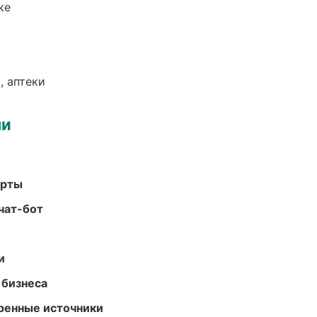
ке
, аптеки
ми
арты
чат-бот
и
 бизнеса
еренные источники