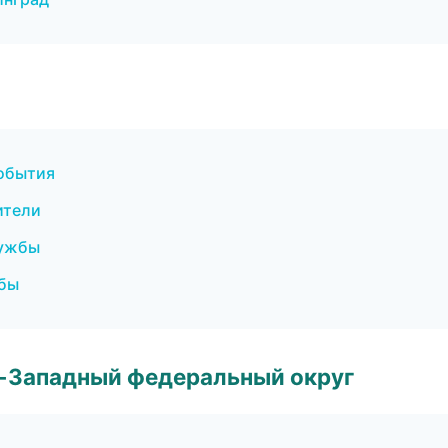
события
ители
лужбы
жбы
о-Западный федеральный округ