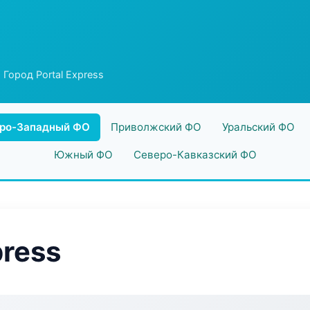
 Город Portal Express
ро-Западный ФО
Приволжский ФО
Уральский ФО
Южный ФО
Северо-Кавказский ФО
press