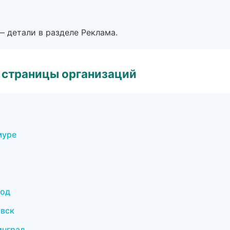
— детали в разделе Реклама.
 страницы организаций
муре
род
овск
инград