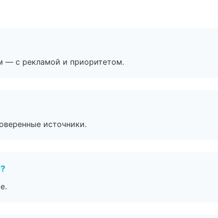
м — с рекламой и приоритетом.
роверенные источники.
е?
е.