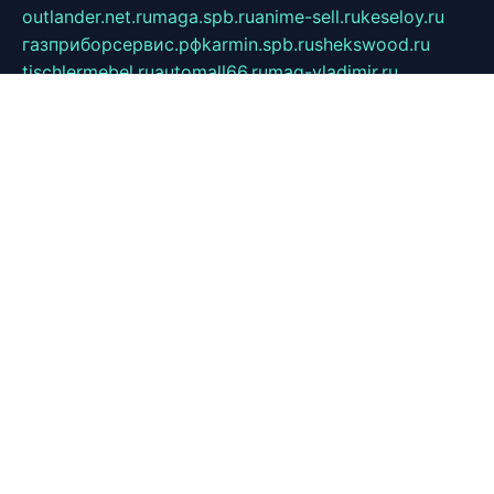
outlander.net.ru
maga.spb.ru
anime-sell.ru
keseloy.ru
газприборсервис.рф
karmin.spb.ru
shekswood.ru
tischlermebel.ru
automall66.ru
mag-vladimir.ru
yardbar.ru
kiwitour.spb.ru
indesign.com.ru
freestylemebel.ru
bany-samara.ru
rsei.ru
naidisvoyput.ru
mgsn-invest.ru
ipkamerasannce.ru
alicante-house.ru
ibelka74.ru
cozyhouse.info
vlkargalev-studio.ru
700mb.ru
figura-ufa.ru
alina-live.ru
belarusiannews.ru
womenknow.ru
dos-vniimk.ru
sega.net.ru
dv.net.ru
phenomenonsofhistory.com
telesputnik.net.ru
wall.pp.ru
pylesosroidmi.ru
gtc-clan.ru
cligs.ru
bibikazap.ru
popova.org.ru
netwhistler.spb.ru
bellvil.ru
bonzon.ru
iss-vladik.ru
defiparis.net.ru
las-gryzas.ru
amku.ru
electednews.spb.ru
feather.org.ru
spar72.ru
tankiigri.ru
dominus.com.ru
ibtree.ru
sanykool.pp.ru
unixlib.org.ru
menatep.spb.ru
gartenterrassen.ru
printeka.ru
skvozilka.com.ru
parkovka-pub.ru
lovemobi.ru
art-ru.ru