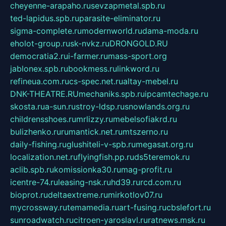
cheyenne-arapaho.ru
sevzapmetal.spb.ru
ted-lapidus.spb.ru
parasite-eliminator.ru
sigma-complete.ru
modernworld.ru
dama-moda.ru
eholot-group.ru
sk-nvkz.ru
DRONGOLD.RU
democratia2.ru
i-farmer.ru
mass-sport.org
jablonex.spb.ru
bookmess.ru
linkword.ru
refineua.com.ru
cs-spec.net.ru
altay-mebel.ru
DNK-THEATRE.RU
mechaniks.spb.ru
ipcamtechage.ru
skosta.ru
a-sun.ru
stroy-ldsp.ru
snowlands.org.ru
childrensshoes.ru
mrlizzy.ru
mebelsofiakrd.ru
bulizhenko.ru
rumantick.net.ru
mtszerno.ru
daily-fishing.ru
glushiteli-v-spb.ru
megasat.org.ru
localization.net.ru
flyingfish.pp.ru
ds5teremok.ru
aclib.spb.ru
komissionka30.ru
mag-profit.ru
icentre-74.ru
leasing-nsk.ru
hd39.ru
rcd.com.ru
bioprot.ru
deltaextreme.ru
mirkotlov07.ru
mycrossway.ru
temamedia.ru
art-fusing.ru
cbslefort.ru
sunroadwatch.ru
citroen-yaroslavl.ru
ratnews.msk.ru