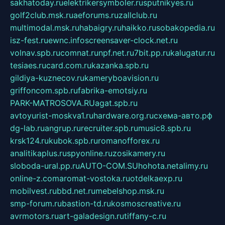
sakhatoday.ru
elektrikersymboler.ru
sputnikyes.ru
golf2club.msk.ru
aeforums.ru
zallclub.ru
multimodal.msk.ru
habaigry.ru
haikko.ru
sobakopedia.ru
isz-fest.ru
ewnc.info
screensaver-clock.net.ru
volnav.spb.ru
comnat.ru
npf.net.ru
7bit.pp.ru
kalugatur.ru
tesiaes.ru
card.com.ru
kazanka.spb.ru
gildiya-kuznecov.ru
kameryboavision.ru
griffoncom.spb.ru
fabrika-emotsiy.ru
PARK-MATROSOVA.RU
agat.spb.ru
avtoyurist-moskva1.ru
hardware.org.ru
схема-авто.рф
dg-lab.ru
angrup.ru
recruiter.spb.ru
music8.spb.ru
krsk124.ru
kubok.spb.ru
romanofforex.ru
analitikaplus.ru
spyonline.ru
zosikamery.ru
sloboda-ural.pp.ru
AUTO-COM.SU
hohota.net
alimy.ru
online-z.com
aromat-vostoka.ru
otdelkaexp.ru
mobilvest.ru
bbd.net.ru
mebelshop.msk.ru
smp-forum.ru
bastion-td.ru
kosmoscreative.ru
avrmotors.ru
art-galadesign.ru
tiffany-c.ru