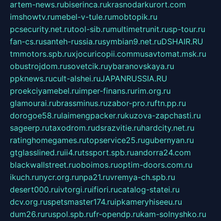
artem-news.ru
biserinca.ru
krasnodarkurort.com
imshowtv.ru
mebel-v-tule.ru
mobtopik.ru
pcsecurity.net.ru
tool-sib.ru
multimetrunit.ru
sp-tour.ru
fan-cs.ru
santeh-russia.ru
symbian9.net.ru
DSHAIR.RU
tmmotors.spb.ru
xjocuricopii.com
musavtomat.msk.ru
obustrojdom.ru
sovetcik.ru
ybaranovskaya.ru
ppknews.ru
cult-alshei.ru
JAPANRUSSIA.RU
proekciyamebel.ru
imper-finans.ru
rim.org.ru
glamourai.ru
brassminus.ru
zabor-pro.ru
ftn.pp.ru
dorogoe58.ru
laimengpacker.ru
kuzova-zapchasti.ru
sageerp.ru
taxodrom.ru
dsrazvitie.ru
hardcity.net.ru
ratinghomegames.ru
topservice25.ru
gubernyan.ru
gtglasslined.ru
ii4.ru
tssport.spb.ru
andorra24.com
blackwallstreet.ru
oboimos.ru
optim-doors.com.ru
ikuch.ru
nycr.org.ru
npa21.ru
vremya-ch.spb.ru
desert000.ru
ivtorgi.ru
ifiori.ru
catalog-statei.ru
dcv.org.ru
spetsmaster174.ru
ipkameryhiseeu.ru
dum26.ru
ruspol.spb.ru
fr-opendp.ru
kam-solnyshko.ru