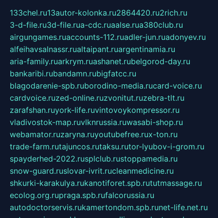
133chel.ru
13autor-kolonka.ru
2864420.ru
2rich.ru
3-d-file.ru
3d-file.ru
a-cdc.ru
aalse.ru
a380club.ru
airgungames.ru
accounts-112.ru
adler-jun.ru
adonyev.ru
alfeihavsalnassr.ru
altaipant.ru
argentinamia.ru
aria-family.ru
arkrym.ru
ashanet.ru
belgorod-day.ru
bankaribi.ru
bandamn.ru
bigfatcc.ru
blagodarenie-spb.ru
borodino-media.ru
card-voice.ru
cardvoice.ru
zed-online.ru
zvonitut.ru
zebra-tlt.ru
zarafshan.ru
york-life.ru
vintovoykompressor.ru
vladivostok-map.ru
vlknrussia.ru
wasabi-shop.ru
webamator.ru
zaryna.ru
youtubefree.ru
x-ton.ru
trade-farm.ru
tajuncos.ru
taksu.ru
tor-lyubov-i-grom.ru
spayderhed-2022.ru
splclub.ru
stoppamedia.ru
snow-guard.ru
slovar-ivrit.ru
cleanmedicine.ru
shkurki-karakulya.ru
kanotiforet.spb.ru
tutmassage.ru
ecolog.org.ru
praga.spb.ru
falcorussia.ru
autodoctorservis.ru
kamertondom.spb.ru
net-life.net.ru