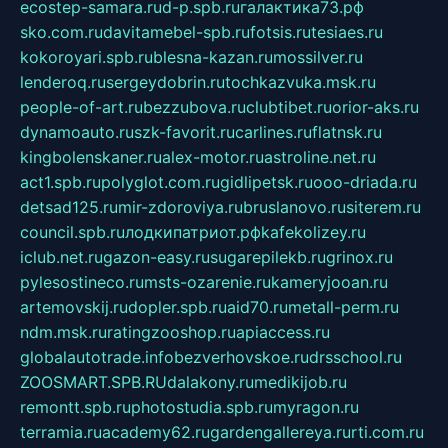
ecostep-samara.ru
d-p.spb.ru
галактика73.рф
sko.com.ru
davitamebel-spb.ru
fotsis.ru
tesiaes.ru
kokoroyari.spb.ru
blesna-kazan.ru
mossilver.ru
lenderoq.ru
sergeydobrin.ru
tochkazvuka.msk.ru
people-of-art.ru
bezzubova.ru
clubtibet.ru
orior-aks.ru
dynamoauto.ru
szk-favorit.ru
carlines.ru
flatnsk.ru
kingbolenskaner.ru
alex-motor.ru
astroline.net.ru
act1.spb.ru
polyglot.com.ru
gidlipetsk.ru
ooo-driada.ru
detsad125.ru
mir-zdoroviya.ru
bruslanovo.ru
siterem.ru
council.spb.ru
лодкипатриот.рф
kafekolizey.ru
iclub.net.ru
gazon-easy.ru
sugarepilekb.ru
grinox.ru
pylesostineco.ru
msts-ozarenie.ru
kameryjooan.ru
artemovskij.ru
dopler.spb.ru
aid70.ru
metall-perm.ru
ndm.msk.ru
ratingzooshop.ru
apiaccess.ru
globalautotrade.info
bezverhovskoe.ru
drsschool.ru
ZOOSMART.SPB.RU
dalakony.ru
medikijob.ru
remontt.spb.ru
photostudia.spb.ru
myragon.ru
terramia.ru
academy62.ru
gardengallereya.ru
rti.com.ru