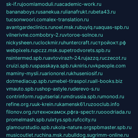
sk-if.ru
joomlamoduli.ru
academic-work.ru
bananaboys.ru
sanekua.ru
lianafrukt.ru
beta43.ru
tucsonwoori.com
alex-translation.ru
avantgardeclinics.ru
noel.msk.ru
buylq.ru
aquas-spb.ru
vilnerivne.com
bobry-2.ru
vtoroe-solnce.ru
nickysheen.ru
clockmir.ru
huntercraft.ru
стройокт.рф
webpixels.ru
pczz.msk.su
petrodvorets.spb.ru
nsintermed.spb.ru
avtovirazh-24.ru
jazzq.ru
czecot.ru
cruizi.spb.ru
spasskaya.spb.ru
kniris.ru
vkpeople.com
maminy-mysli.ru
arionorel.ru
khuseniosif.ru
dotmediacup.spb.ru
mebel-tiraspol.ru
all-books.biz
vmauto.spb.ru
shop-astyle.ru
derevo-s.ru
contrinform.ru
gutserial.ru
mdrussia.spb.ru
monod.ru
refine.org.ru
uk-krein.ru
kamensk61.ru
zooclub.info
filonov.org.ru
технокамск.рф
ra-spectr.ru
ooodriada.ru
promelmash.spb.ru
ixtys.spb.ru
fccity.ru
glamourstudio.spb.ru
kola-nature.org
spbmaster.spb.ru
musicoutlet.ru
china.msk.ru
bulldog.su
grimm-online.ru