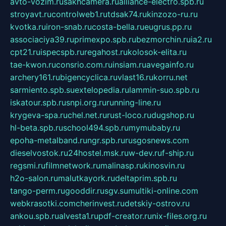
avto-vozim.ru
sakhcamera.ru
alliance-electro.spb.ru
stroyavt.ru
controlweb1.ru
tdsak74.ru
kinzozo-ru.ru
kvotka.ru
iron-snab.ru
costa-bella.ru
eugrus.pp.ru
associaciya39.ru
primexpo.spb.ru
bezmorchin.ru
ia2.ru
cpt21.ru
ispecspb.ru
regahost.ru
kolosok-elita.ru
tae-kwon.ru
consrio.com.ru
insiam.ru
avegainfo.ru
archery161.ru
bigencyclica.ru
vlast16.ru
korru.net
sarmiento.spb.su
extelopedia.ru
lammin-suo.spb.ru
iskatour.spb.ru
snpi.org.ru
running-line.ru
krygeva-spa.ru
chel.net.ru
rust-loco.ru
dugshop.ru
hl-beta.spb.ru
school494.spb.ru
mymubaby.ru
epoha-metalband.ru
ngr.spb.ru
rusgosnews.com
dieselvostok.ru
24hostel.msk.ru
w-dev.ru
f-ship.ru
regsmi.ru
filmnetwork.ru
malinasp.ru
kinosvin.ru
h2o-salon.ru
malutkayork.ru
deltaprim.spb.ru
tango-perm.ru
gooddir.ru
sgv.su
multiki-online.com
webkrasotki.com
cherinvest.ru
detskiy-ostrov.ru
ankou.spb.ru
alvesta1.ru
pdf-creator.ru
nix-files.org.ru