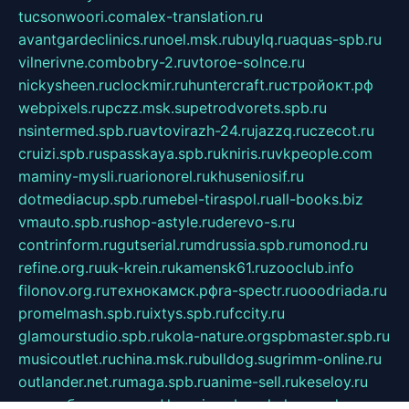
tucsonwoori.com
alex-translation.ru
avantgardeclinics.ru
noel.msk.ru
buylq.ru
aquas-spb.ru
vilnerivne.com
bobry-2.ru
vtoroe-solnce.ru
nickysheen.ru
clockmir.ru
huntercraft.ru
стройокт.рф
webpixels.ru
pczz.msk.su
petrodvorets.spb.ru
nsintermed.spb.ru
avtovirazh-24.ru
jazzq.ru
czecot.ru
cruizi.spb.ru
spasskaya.spb.ru
kniris.ru
vkpeople.com
maminy-mysli.ru
arionorel.ru
khuseniosif.ru
dotmediacup.spb.ru
mebel-tiraspol.ru
all-books.biz
vmauto.spb.ru
shop-astyle.ru
derevo-s.ru
contrinform.ru
gutserial.ru
mdrussia.spb.ru
monod.ru
refine.org.ru
uk-krein.ru
kamensk61.ru
zooclub.info
filonov.org.ru
технокамск.рф
ra-spectr.ru
ooodriada.ru
promelmash.spb.ru
ixtys.spb.ru
fccity.ru
glamourstudio.spb.ru
kola-nature.org
spbmaster.spb.ru
musicoutlet.ru
china.msk.ru
bulldog.su
grimm-online.ru
outlander.net.ru
maga.spb.ru
anime-sell.ru
keseloy.ru
газприборсервис.рф
karmin.spb.ru
shekswood.ru