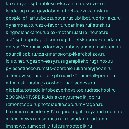
kokoroyari.spb.ru
blesna-kazan.ru
mossilver.ru
lenderoq.ru
sergeydobrin.ru
tochkazvuka.msk.ru
people-of-art.ru
bezzubova.ru
clubtibet.ru
orior-aks.ru
dynamoauto.ru
szk-favorit.ru
carlines.ru
flatnsk.ru
kingbolenskaner.ru
alex-motor.ru
astroline.net.ru
act1.spb.ru
polyglot.com.ru
gidlipetsk.ru
ooo-driada.ru
detsad125.ru
mir-zdoroviya.ru
bruslanovo.ru
siterem.ru
council.spb.ru
лодкипатриот.рф
kafekolizey.ru
iclub.net.ru
gazon-easy.ru
sugarepilekb.ru
grinox.ru
pylesostineco.ru
msts-ozarenie.ru
kameryjooan.ru
artemovskij.ru
dopler.spb.ru
aid70.ru
metall-perm.ru
ndm.msk.ru
ratingzooshop.ru
apiaccess.ru
globalautotrade.info
bezverhovskoe.ru
drsschool.ru
ZOOSMART.SPB.RU
dalakony.ru
medikijob.ru
remontt.spb.ru
photostudia.spb.ru
myragon.ru
terramia.ru
academy62.ru
gardengallereya.ru
rti.com.ru
artem-news.ru
biserinca.ru
krasnodarkurort.com
imshowtv.ru
mebel-v-tule.ru
mobtopik.ru