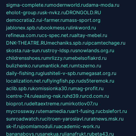
sigma-complete.ru
modernworld.ru
dama-moda.ru
eholot-group.ru
sk-nvkz.ru
DRONGOLD.RU
democratia2.ru
i-farmer.ru
mass-sport.org
jablonex.spb.ru
bookmess.ru
linkword.ru
refineua.com.ru
cs-spec.net.ru
altay-mebel.ru
DNK-THEATRE.RU
mechaniks.spb.ru
ipcamtechage.ru
skosta.ru
a-sun.ru
stroy-ldsp.ru
snowlands.org.ru
childrensshoes.ru
mrlizzy.ru
mebelsofiakrd.ru
bulizhenko.ru
rumantick.net.ru
mtszerno.ru
daily-fishing.ru
glushiteli-v-spb.ru
megasat.org.ru
localization.net.ru
flyingfish.pp.ru
ds5teremok.ru
aclib.spb.ru
komissionka30.ru
mag-profit.ru
icentre-74.ru
leasing-nsk.ru
hd39.ru
rcd.com.ru
bioprot.ru
deltaextreme.ru
mirkotlov07.ru
mycrossway.ru
temamedia.ru
art-fusing.ru
cbslefort.ru
sunroadwatch.ru
citroen-yaroslavl.ru
ratnews.msk.ru
sk-if.ru
joomlamoduli.ru
academic-work.ru
bananaboys.ru
sanekua.ru
lianafrukt.ru
beta43.ru