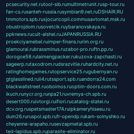
pcsecurity.net.ru
tool-sib.ru
multimetrunit.ru
sp-tour.ru
fan-cs.ru
santeh-russia.ru
symbian9.net.ru
DSHAIR.RU
tmmotors.spb.ru
xjocuricopii.com
musavtomat.msk.ru
obustrojdom.ru
sovetcik.ru
ybaranovskaya.ru
ppknews.ru
cult-alshei.ru
JAPANRUSSIA.RU
proekciyamebel.ru
imper-finans.ru
rim.org.ru
glamourai.ru
brassminus.ru
zabor-pro.ru
ftn.pp.ru
dorogoe58.ru
laimengpacker.ru
kuzova-zapchasti.ru
sageerp.ru
taxodrom.ru
dsrazvitie.ru
hardcity.net.ru
ratinghomegames.ru
topservice25.ru
gubernyan.ru
gtglasslined.ru
ii4.ru
tssport.spb.ru
andorra24.com
blackwallstreet.ru
oboimos.ru
optim-doors.com.ru
ikuch.ru
nycr.org.ru
npa21.ru
vremya-ch.spb.ru
desert000.ru
ivtorgi.ru
ifiori.ru
catalog-statei.ru
dcv.org.ru
spetsmaster174.ru
ipkameryhiseeu.ru
dum26.ru
ruspol.spb.ru
fr-opendp.ru
kam-solnyshko.ru
cheyenne-arapaho.ru
sevzapmetal.spb.ru
ted-lapidus.spb.ru
parasite-eliminator.ru