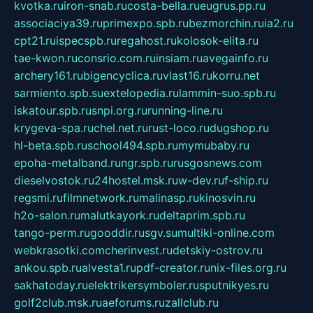
kvotka.ru
iron-snab.ru
costa-bella.ru
eugrus.pp.ru
associaciya39.ru
primexpo.spb.ru
bezmorchin.ru
ia2.ru
cpt21.ru
ispecspb.ru
regahost.ru
kolosok-elita.ru
tae-kwon.ru
consrio.com.ru
insiam.ru
avegainfo.ru
archery161.ru
bigencyclica.ru
vlast16.ru
korru.net
sarmiento.spb.su
extelopedia.ru
lammin-suo.spb.ru
iskatour.spb.ru
snpi.org.ru
running-line.ru
krygeva-spa.ru
chel.net.ru
rust-loco.ru
dugshop.ru
hl-beta.spb.ru
school494.spb.ru
mymubaby.ru
epoha-metalband.ru
ngr.spb.ru
rusgosnews.com
dieselvostok.ru
24hostel.msk.ru
w-dev.ru
f-ship.ru
regsmi.ru
filmnetwork.ru
malinasp.ru
kinosvin.ru
h2o-salon.ru
malutkayork.ru
deltaprim.spb.ru
tango-perm.ru
gooddir.ru
sgv.su
multiki-online.com
webkrasotki.com
cherinvest.ru
detskiy-ostrov.ru
ankou.spb.ru
alvesta1.ru
pdf-creator.ru
nix-files.org.ru
sakhatoday.ru
elektrikersymboler.ru
sputnikyes.ru
golf2club.msk.ru
aeforums.ru
zallclub.ru