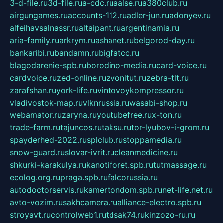
3-d-file.ru
3d-file.ru
a-cdc.ru
aalse.ru
a380club.ru
airgungames.ru
accounts-112.ru
adler-jun.ru
adonyev.ru
alfeihavsalnassr.ru
altaipant.ru
argentinamia.ru
aria-family.ru
arkrym.ru
ashanet.ru
belgorod-day.ru
bankaribi.ru
bandamn.ru
bigfatcc.ru
blagodarenie-spb.ru
borodino-media.ru
card-voice.ru
cardvoice.ru
zed-online.ru
zvonitut.ru
zebra-tlt.ru
zarafshan.ru
york-life.ru
vintovoykompressor.ru
vladivostok-map.ru
vlknrussia.ru
wasabi-shop.ru
webamator.ru
zaryna.ru
youtubefree.ru
x-ton.ru
trade-farm.ru
tajuncos.ru
taksu.ru
tor-lyubov-i-grom.ru
spayderhed-2022.ru
splclub.ru
stoppamedia.ru
snow-guard.ru
slovar-ivrit.ru
cleanmedicine.ru
shkurki-karakulya.ru
kanotiforet.spb.ru
tutmassage.ru
ecolog.org.ru
praga.spb.ru
falcorussia.ru
autodoctorservis.ru
kamertondom.spb.ru
net-life.net.ru
avto-vozim.ru
sakhcamera.ru
alliance-electro.spb.ru
stroyavt.ru
controlweb1.ru
tdsak74.ru
kinzozo-ru.ru