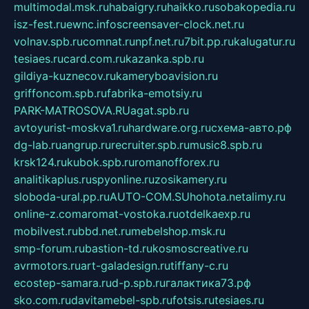
multimodal.msk.ru
habaigry.ru
haikko.ru
sobakopedia.ru
isz-fest.ru
ewnc.info
screensaver-clock.net.ru
volnav.spb.ru
comnat.ru
npf.net.ru
7bit.pp.ru
kalugatur.ru
tesiaes.ru
card.com.ru
kazanka.spb.ru
gildiya-kuznecov.ru
kameryboavision.ru
griffoncom.spb.ru
fabrika-emotsiy.ru
PARK-MATROSOVA.RU
agat.spb.ru
avtoyurist-moskva1.ru
hardware.org.ru
схема-авто.рф
dg-lab.ru
angrup.ru
recruiter.spb.ru
music8.spb.ru
krsk124.ru
kubok.spb.ru
romanofforex.ru
analitikaplus.ru
spyonline.ru
zosikamery.ru
sloboda-ural.pp.ru
AUTO-COM.SU
hohota.net
alimy.ru
online-z.com
aromat-vostoka.ru
otdelkaexp.ru
mobilvest.ru
bbd.net.ru
mebelshop.msk.ru
smp-forum.ru
bastion-td.ru
kosmoscreative.ru
avrmotors.ru
art-galadesign.ru
tiffany-c.ru
ecostep-samara.ru
d-p.spb.ru
галактика73.рф
sko.com.ru
davitamebel-spb.ru
fotsis.ru
tesiaes.ru