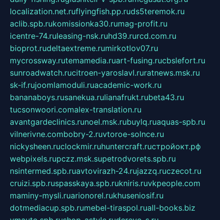
localization.net.ru
flyingfish.pp.ru
ds5teremok.ru
aclib.spb.ru
komissionka30.ru
mag-profit.ru
icentre-74.ru
leasing-nsk.ru
hd39.ru
rcd.com.ru
bioprot.ru
deltaextreme.ru
mirkotlov07.ru
mycrossway.ru
temamedia.ru
art-fusing.ru
cbslefort.ru
sunroadwatch.ru
citroen-yaroslavl.ru
ratnews.msk.ru
sk-if.ru
joomlamoduli.ru
academic-work.ru
bananaboys.ru
sanekua.ru
lianafrukt.ru
beta43.ru
tucsonwoori.com
alex-translation.ru
avantgardeclinics.ru
noel.msk.ru
buylq.ru
aquas-spb.ru
vilnerivne.com
bobry-2.ru
vtoroe-solnce.ru
nickysheen.ru
clockmir.ru
huntercraft.ru
стройокт.рф
webpixels.ru
pczz.msk.su
petrodvorets.spb.ru
nsintermed.spb.ru
avtovirazh-24.ru
jazzq.ru
czecot.ru
cruizi.spb.ru
spasskaya.spb.ru
kniris.ru
vkpeople.com
maminy-mysli.ru
arionorel.ru
khuseniosif.ru
dotmediacup.spb.ru
mebel-tiraspol.ru
all-books.biz