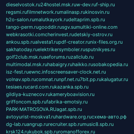
dieselvostok.ru
24hostel.msk.ru
w-dev.ru
f-ship.ru
regsmi.ru
filmnetwork.ru
malinasp.ru
kinosvin.ru
h2o-salon.ru
malutkayork.ru
deltaprim.spb.ru
tango-perm.ru
gooddir.ru
sgv.su
multiki-online.com
webkrasotki.com
cherinvest.ru
detskiy-ostrov.ru
ankou.spb.ru
alvesta1.ru
pdf-creator.ru
nix-files.org.ru
sakhatoday.ru
elektrikersymboler.ru
sputnikyes.ru
golf2club.msk.ru
aeforums.ru
zallclub.ru
multimodal.msk.ru
habaigry.ru
haikko.ru
sobakopedia.ru
isz-fest.ru
ewnc.info
screensaver-clock.net.ru
volnav.spb.ru
comnat.ru
npf.net.ru
7bit.pp.ru
kalugatur.ru
tesiaes.ru
card.com.ru
kazanka.spb.ru
gildiya-kuznecov.ru
kameryboavision.ru
griffoncom.spb.ru
fabrika-emotsiy.ru
PARK-MATROSOVA.RU
agat.spb.ru
avtoyurist-moskva1.ru
hardware.org.ru
схема-авто.рф
dg-lab.ru
angrup.ru
recruiter.spb.ru
music8.spb.ru
krsk124.ru
kubok.spb.ru
romanofforex.ru