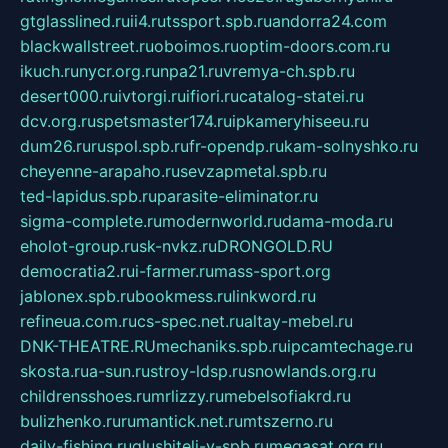
gtglasslined.ru
ii4.ru
tssport.spb.ru
andorra24.com
blackwallstreet.ru
oboimos.ru
optim-doors.com.ru
ikuch.ru
nycr.org.ru
npa21.ru
vremya-ch.spb.ru
desert000.ru
ivtorgi.ru
ifiori.ru
catalog-statei.ru
dcv.org.ru
spetsmaster174.ru
ipkameryhiseeu.ru
dum26.ru
ruspol.spb.ru
fr-opendp.ru
kam-solnyshko.ru
cheyenne-arapaho.ru
sevzapmetal.spb.ru
ted-lapidus.spb.ru
parasite-eliminator.ru
sigma-complete.ru
modernworld.ru
dama-moda.ru
eholot-group.ru
sk-nvkz.ru
DRONGOLD.RU
democratia2.ru
i-farmer.ru
mass-sport.org
jablonex.spb.ru
bookmess.ru
linkword.ru
refineua.com.ru
cs-spec.net.ru
altay-mebel.ru
DNK-THEATRE.RU
mechaniks.spb.ru
ipcamtechage.ru
skosta.ru
a-sun.ru
stroy-ldsp.ru
snowlands.org.ru
childrensshoes.ru
mrlizzy.ru
mebelsofiakrd.ru
bulizhenko.ru
rumantick.net.ru
mtszerno.ru
daily-fishing.ru
glushiteli-v-spb.ru
megasat.org.ru