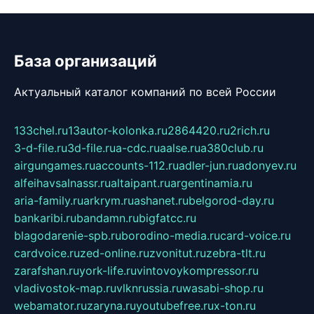
База организаций
Актуальный каталог компаний по всей России
133chel.ru
13autor-kolonka.ru
2864420.ru
2rich.ru
3-d-file.ru
3d-file.ru
a-cdc.ru
aalse.ru
a380club.ru
airgungames.ru
accounts-112.ru
adler-jun.ru
adonyev.ru
alfeihavsalnassr.ru
altaipant.ru
argentinamia.ru
aria-family.ru
arkrym.ru
ashanet.ru
belgorod-day.ru
bankaribi.ru
bandamn.ru
bigfatcc.ru
blagodarenie-spb.ru
borodino-media.ru
card-voice.ru
cardvoice.ru
zed-online.ru
zvonitut.ru
zebra-tlt.ru
zarafshan.ru
york-life.ru
vintovoykompressor.ru
vladivostok-map.ru
vlknrussia.ru
wasabi-shop.ru
webamator.ru
zaryna.ru
youtubefree.ru
x-ton.ru