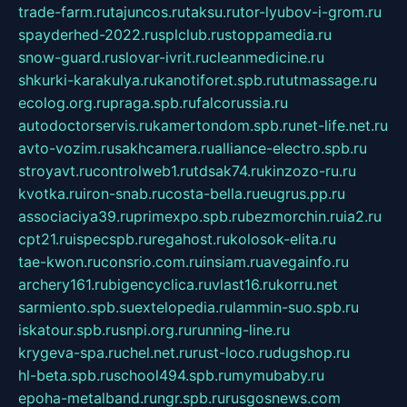
trade-farm.ru
tajuncos.ru
taksu.ru
tor-lyubov-i-grom.ru
spayderhed-2022.ru
splclub.ru
stoppamedia.ru
snow-guard.ru
slovar-ivrit.ru
cleanmedicine.ru
shkurki-karakulya.ru
kanotiforet.spb.ru
tutmassage.ru
ecolog.org.ru
praga.spb.ru
falcorussia.ru
autodoctorservis.ru
kamertondom.spb.ru
net-life.net.ru
avto-vozim.ru
sakhcamera.ru
alliance-electro.spb.ru
stroyavt.ru
controlweb1.ru
tdsak74.ru
kinzozo-ru.ru
kvotka.ru
iron-snab.ru
costa-bella.ru
eugrus.pp.ru
associaciya39.ru
primexpo.spb.ru
bezmorchin.ru
ia2.ru
cpt21.ru
ispecspb.ru
regahost.ru
kolosok-elita.ru
tae-kwon.ru
consrio.com.ru
insiam.ru
avegainfo.ru
archery161.ru
bigencyclica.ru
vlast16.ru
korru.net
sarmiento.spb.su
extelopedia.ru
lammin-suo.spb.ru
iskatour.spb.ru
snpi.org.ru
running-line.ru
krygeva-spa.ru
chel.net.ru
rust-loco.ru
dugshop.ru
hl-beta.spb.ru
school494.spb.ru
mymubaby.ru
epoha-metalband.ru
ngr.spb.ru
rusgosnews.com