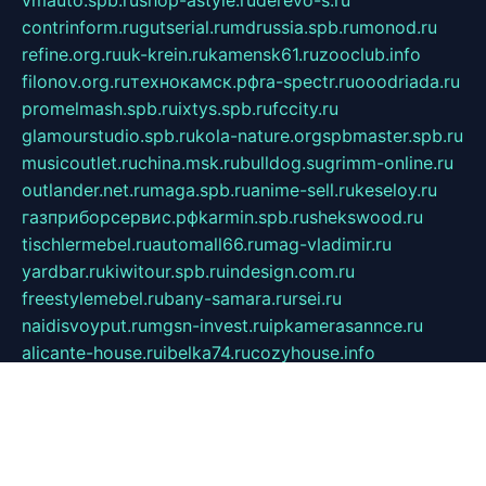
vmauto.spb.ru
shop-astyle.ru
derevo-s.ru
contrinform.ru
gutserial.ru
mdrussia.spb.ru
monod.ru
refine.org.ru
uk-krein.ru
kamensk61.ru
zooclub.info
filonov.org.ru
технокамск.рф
ra-spectr.ru
ooodriada.ru
promelmash.spb.ru
ixtys.spb.ru
fccity.ru
glamourstudio.spb.ru
kola-nature.org
spbmaster.spb.ru
musicoutlet.ru
china.msk.ru
bulldog.su
grimm-online.ru
outlander.net.ru
maga.spb.ru
anime-sell.ru
keseloy.ru
газприборсервис.рф
karmin.spb.ru
shekswood.ru
tischlermebel.ru
automall66.ru
mag-vladimir.ru
yardbar.ru
kiwitour.spb.ru
indesign.com.ru
freestylemebel.ru
bany-samara.ru
rsei.ru
naidisvoyput.ru
mgsn-invest.ru
ipkamerasannce.ru
alicante-house.ru
ibelka74.ru
cozyhouse.info
vlkargalev-studio.ru
700mb.ru
figura-ufa.ru
alina-live.ru
belarusiannews.ru
womenknow.ru
dos-vniimk.ru
sega.net.ru
dv.net.ru
phenomenonsofhistory.com
telesputnik.net.ru
wall.pp.ru
pylesosroidmi.ru