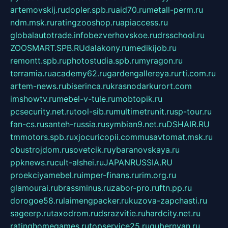
artemovskij.ru
dopler.spb.ru
aid70.ru
metall-perm.ru
ndm.msk.ru
ratingzooshop.ru
apiaccess.ru
globalautotrade.info
bezverhovskoe.ru
drsschool.ru
ZOOSMART.SPB.RU
dalakony.ru
medikijob.ru
remontt.spb.ru
photostudia.spb.ru
myragon.ru
terramia.ru
academy62.ru
gardengallereya.ru
rti.com.ru
artem-news.ru
biserinca.ru
krasnodarkurort.com
imshowtv.ru
mebel-v-tule.ru
mobtopik.ru
pcsecurity.net.ru
tool-sib.ru
multimetrunit.ru
sp-tour.ru
fan-cs.ru
santeh-russia.ru
symbian9.net.ru
DSHAIR.RU
tmmotors.spb.ru
xjocuricopii.com
musavtomat.msk.ru
obustrojdom.ru
sovetcik.ru
ybaranovskaya.ru
ppknews.ru
cult-alshei.ru
JAPANRUSSIA.RU
proekciyamebel.ru
imper-finans.ru
rim.org.ru
glamourai.ru
brassminus.ru
zabor-pro.ru
ftn.pp.ru
dorogoe58.ru
laimengpacker.ru
kuzova-zapchasti.ru
sageerp.ru
taxodrom.ru
dsrazvitie.ru
hardcity.net.ru
ratinghomegames.ru
topservice25.ru
gubernyan.ru