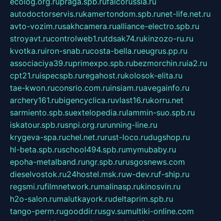
ecolog.org.ru
praga.spb.ru
falcorussia.ru
autodoctorservis.ru
kamertondom.spb.ru
net-life.net.ru
avto-vozim.ru
sakhcamera.ru
alliance-electro.spb.ru
stroyavt.ru
controlweb1.ru
tdsak74.ru
kinzozo-ru.ru
kvotka.ru
iron-snab.ru
costa-bella.ru
eugrus.pp.ru
associaciya39.ru
primexpo.spb.ru
bezmorchin.ru
ia2.ru
cpt21.ru
ispecspb.ru
regahost.ru
kolosok-elita.ru
tae-kwon.ru
consrio.com.ru
insiam.ru
avegainfo.ru
archery161.ru
bigencyclica.ru
vlast16.ru
korru.net
sarmiento.spb.su
extelopedia.ru
lammin-suo.spb.ru
iskatour.spb.ru
snpi.org.ru
running-line.ru
krygeva-spa.ru
chel.net.ru
rust-loco.ru
dugshop.ru
hl-beta.spb.ru
school494.spb.ru
mymubaby.ru
epoha-metalband.ru
ngr.spb.ru
rusgosnews.com
dieselvostok.ru
24hostel.msk.ru
w-dev.ru
f-ship.ru
regsmi.ru
filmnetwork.ru
malinasp.ru
kinosvin.ru
h2o-salon.ru
malutkayork.ru
deltaprim.spb.ru
tango-perm.ru
gooddir.ru
sgv.su
multiki-online.com