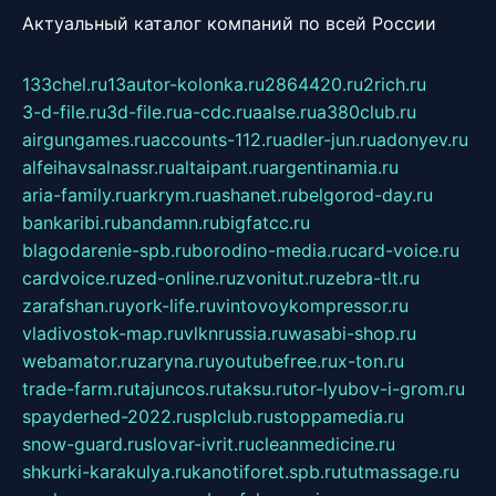
Актуальный каталог компаний по всей России
133chel.ru
13autor-kolonka.ru
2864420.ru
2rich.ru
3-d-file.ru
3d-file.ru
a-cdc.ru
aalse.ru
a380club.ru
airgungames.ru
accounts-112.ru
adler-jun.ru
adonyev.ru
alfeihavsalnassr.ru
altaipant.ru
argentinamia.ru
aria-family.ru
arkrym.ru
ashanet.ru
belgorod-day.ru
bankaribi.ru
bandamn.ru
bigfatcc.ru
blagodarenie-spb.ru
borodino-media.ru
card-voice.ru
cardvoice.ru
zed-online.ru
zvonitut.ru
zebra-tlt.ru
zarafshan.ru
york-life.ru
vintovoykompressor.ru
vladivostok-map.ru
vlknrussia.ru
wasabi-shop.ru
webamator.ru
zaryna.ru
youtubefree.ru
x-ton.ru
trade-farm.ru
tajuncos.ru
taksu.ru
tor-lyubov-i-grom.ru
spayderhed-2022.ru
splclub.ru
stoppamedia.ru
snow-guard.ru
slovar-ivrit.ru
cleanmedicine.ru
shkurki-karakulya.ru
kanotiforet.spb.ru
tutmassage.ru