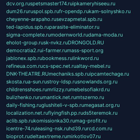
dcv.org.ru
spetsmaster174.ru
ipkameryhiseeu.ru
dum26.ru
ruspol.spb.ru
fr-opendp.ru
kam-solnyshko.ru
cheyenne-arapaho.ru
sevzapmetal.spb.ru
ted-lapidus.spb.ru
parasite-eliminator.ru
sigma-complete.ru
modernworld.ru
dama-moda.ru
eholot-group.ru
sk-nvkz.ru
DRONGOLD.RU
democratia2.ru
i-farmer.ru
mass-sport.org
jablonex.spb.ru
bookmess.ru
linkword.ru
refineua.com.ru
cs-spec.net.ru
altay-mebel.ru
DNK-THEATRE.RU
mechaniks.spb.ru
ipcamtechage.ru
skosta.ru
a-sun.ru
stroy-ldsp.ru
snowlands.org.ru
childrensshoes.ru
mrlizzy.ru
mebelsofiakrd.ru
bulizhenko.ru
rumantick.net.ru
mtszerno.ru
daily-fishing.ru
glushiteli-v-spb.ru
megasat.org.ru
localization.net.ru
flyingfish.pp.ru
ds5teremok.ru
aclib.spb.ru
komissionka30.ru
mag-profit.ru
icentre-74.ru
leasing-nsk.ru
hd39.ru
rcd.com.ru
bioprot.ru
deltaextreme.ru
mirkotlov07.ru