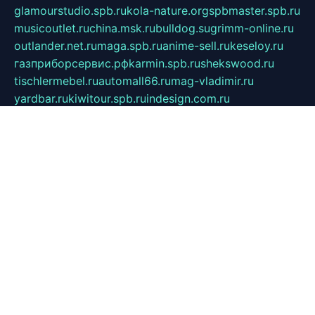
glamourstudio.spb.ru
kola-nature.org
spbmaster.spb.ru
musicoutlet.ru
china.msk.ru
bulldog.su
grimm-online.ru
outlander.net.ru
maga.spb.ru
anime-sell.ru
keseloy.ru
газприборсервис.рф
karmin.spb.ru
shekswood.ru
tischlermebel.ru
automall66.ru
mag-vladimir.ru
yardbar.ru
kiwitour.spb.ru
indesign.com.ru
freestylemebel.ru
bany-samara.ru
rsei.ru
naidisvoyput.ru
mgsn-invest.ru
ipkamerasannce.ru
alicante-house.ru
ibelka74.ru
cozyhouse.info
vlkargalev-studio.ru
700mb.ru
figura-ufa.ru
alina-live.ru
belarusiannews.ru
womenknow.ru
dos-vniimk.ru
sega.net.ru
dv.net.ru
phenomenonsofhistory.com
telesputnik.net.ru
wall.pp.ru
pylesosroidmi.ru
gtc-clan.ru
cligs.ru
bibikazap.ru
popova.org.ru
netwhistler.spb.ru
bellvil.ru
bonzon.ru
iss-vladik.ru
defiparis.net.ru
las-gryzas.ru
amku.ru
electednews.spb.ru
feather.org.ru
spar72.ru
tankiigri.ru
dominus.com.ru
ibtree.ru
sanykool.pp.ru
unixlib.org.ru