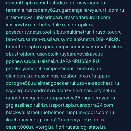
remontt.spb.ru
photostudia.spb.ru
myragon.ru
terramia.ru
academy62.ru
gardengallereya.ru
rti.com.ru
artem-news.ru
biserinca.ru
krasnodarkurort.com
imshowtv.ru
mebel-v-tule.ru
mobtopik.ru
pcsecurity.net.ru
tool-sib.ru
multimetrunit.ru
sp-tour.ru
fan-cs.ru
santeh-russia.ru
symbian9.net.ru
DSHAIR.RU
tmmotors.spb.ru
xjocuricopii.com
musavtomat.msk.ru
obustrojdom.ru
sovetcik.ru
ybaranovskaya.ru
ppknews.ru
cult-alshei.ru
JAPANRUSSIA.RU
proekciyamebel.ru
imper-finans.ru
rim.org.ru
glamourai.ru
brassminus.ru
zabor-pro.ru
ftn.pp.ru
dorogoe58.ru
laimengpacker.ru
kuzova-zapchasti.ru
sageerp.ru
taxodrom.ru
dsrazvitie.ru
hardcity.net.ru
ratinghomegames.ru
topservice25.ru
gubernyan.ru
gtglasslined.ru
ii4.ru
tssport.spb.ru
andorra24.com
blackwallstreet.ru
oboimos.ru
optim-doors.com.ru
ikuch.ru
nycr.org.ru
npa21.ru
vremya-ch.spb.ru
desert000.ru
ivtorgi.ru
ifiori.ru
catalog-statei.ru