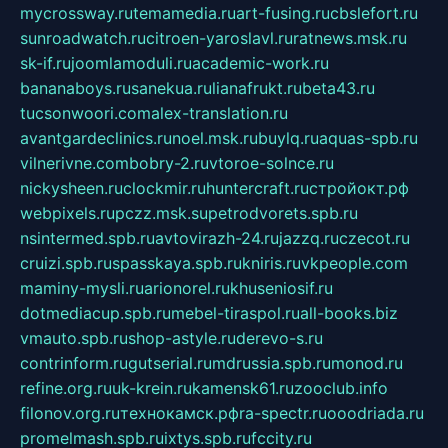
mycrossway.ru
temamedia.ru
art-fusing.ru
cbslefort.ru
sunroadwatch.ru
citroen-yaroslavl.ru
ratnews.msk.ru
sk-if.ru
joomlamoduli.ru
academic-work.ru
bananaboys.ru
sanekua.ru
lianafrukt.ru
beta43.ru
tucsonwoori.com
alex-translation.ru
avantgardeclinics.ru
noel.msk.ru
buylq.ru
aquas-spb.ru
vilnerivne.com
bobry-2.ru
vtoroe-solnce.ru
nickysheen.ru
clockmir.ru
huntercraft.ru
стройокт.рф
webpixels.ru
pczz.msk.su
petrodvorets.spb.ru
nsintermed.spb.ru
avtovirazh-24.ru
jazzq.ru
czecot.ru
cruizi.spb.ru
spasskaya.spb.ru
kniris.ru
vkpeople.com
maminy-mysli.ru
arionorel.ru
khuseniosif.ru
dotmediacup.spb.ru
mebel-tiraspol.ru
all-books.biz
vmauto.spb.ru
shop-astyle.ru
derevo-s.ru
contrinform.ru
gutserial.ru
mdrussia.spb.ru
monod.ru
refine.org.ru
uk-krein.ru
kamensk61.ru
zooclub.info
filonov.org.ru
технокамск.рф
ra-spectr.ru
ooodriada.ru
promelmash.spb.ru
ixtys.spb.ru
fccity.ru