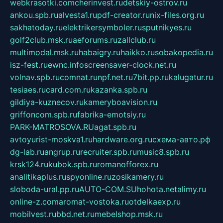
webkrasotki.com
cherinvest.ru
detskiy-ostrov.ru
ankou.spb.ru
alvesta1.ru
pdf-creator.ru
nix-files.org.ru
sakhatoday.ru
elektrikersymboler.ru
sputnikyes.ru
golf2club.msk.ru
aeforums.ru
zallclub.ru
multimodal.msk.ru
habaigry.ru
haikko.ru
sobakopedia.ru
isz-fest.ru
ewnc.info
screensaver-clock.net.ru
volnav.spb.ru
comnat.ru
npf.net.ru
7bit.pp.ru
kalugatur.ru
tesiaes.ru
card.com.ru
kazanka.spb.ru
gildiya-kuznecov.ru
kameryboavision.ru
griffoncom.spb.ru
fabrika-emotsiy.ru
PARK-MATROSOVA.RU
agat.spb.ru
avtoyurist-moskva1.ru
hardware.org.ru
схема-авто.рф
dg-lab.ru
angrup.ru
recruiter.spb.ru
music8.spb.ru
krsk124.ru
kubok.spb.ru
romanofforex.ru
analitikaplus.ru
spyonline.ru
zosikamery.ru
sloboda-ural.pp.ru
AUTO-COM.SU
hohota.net
alimy.ru
online-z.com
aromat-vostoka.ru
otdelkaexp.ru
mobilvest.ru
bbd.net.ru
mebelshop.msk.ru