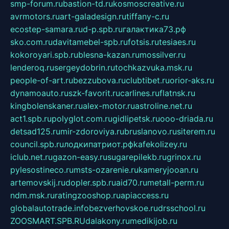
smp-forum.ru
bastion-td.ru
kosmoscreative.ru
avrmotors.ru
art-galadesign.ru
tiffany-c.ru
ecostep-samara.ru
d-p.spb.ru
галактика73.рф
sko.com.ru
davitamebel-spb.ru
fotsis.ru
tesiaes.ru
kokoroyari.spb.ru
blesna-kazan.ru
mossilver.ru
lenderoq.ru
sergeydobrin.ru
tochkazvuka.msk.ru
people-of-art.ru
bezzubova.ru
clubtibet.ru
orior-aks.ru
dynamoauto.ru
szk-favorit.ru
carlines.ru
flatnsk.ru
kingbolenskaner.ru
alex-motor.ru
astroline.net.ru
act1.spb.ru
polyglot.com.ru
gidlipetsk.ru
ooo-driada.ru
detsad125.ru
mir-zdoroviya.ru
bruslanovo.ru
siterem.ru
council.spb.ru
лодкипатриот.рф
kafekolizey.ru
iclub.net.ru
gazon-easy.ru
sugarepilekb.ru
grinox.ru
pylesostineco.ru
msts-ozarenie.ru
kameryjooan.ru
artemovskij.ru
dopler.spb.ru
aid70.ru
metall-perm.ru
ndm.msk.ru
ratingzooshop.ru
apiaccess.ru
globalautotrade.info
bezverhovskoe.ru
drsschool.ru
ZOOSMART.SPB.RU
dalakony.ru
medikijob.ru