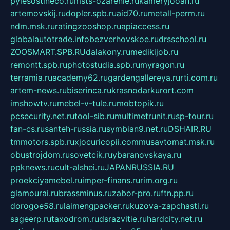
pylesostineco.ru
msts-ozarenie.ru
kameryjooan.ru
artemovskij.ru
dopler.spb.ru
aid70.ru
metall-perm.ru
ndm.msk.ru
ratingzooshop.ru
apiaccess.ru
globalautotrade.info
bezverhovskoe.ru
drsschool.ru
ZOOSMART.SPB.RU
dalakony.ru
medikijob.ru
remontt.spb.ru
photostudia.spb.ru
myragon.ru
terramia.ru
academy62.ru
gardengallereya.ru
rti.com.ru
artem-news.ru
biserinca.ru
krasnodarkurort.com
imshowtv.ru
mebel-v-tule.ru
mobtopik.ru
pcsecurity.net.ru
tool-sib.ru
multimetrunit.ru
sp-tour.ru
fan-cs.ru
santeh-russia.ru
symbian9.net.ru
DSHAIR.RU
tmmotors.spb.ru
xjocuricopii.com
musavtomat.msk.ru
obustrojdom.ru
sovetcik.ru
ybaranovskaya.ru
ppknews.ru
cult-alshei.ru
JAPANRUSSIA.RU
proekciyamebel.ru
imper-finans.ru
rim.org.ru
glamourai.ru
brassminus.ru
zabor-pro.ru
ftn.pp.ru
dorogoe58.ru
laimengpacker.ru
kuzova-zapchasti.ru
sageerp.ru
taxodrom.ru
dsrazvitie.ru
hardcity.net.ru