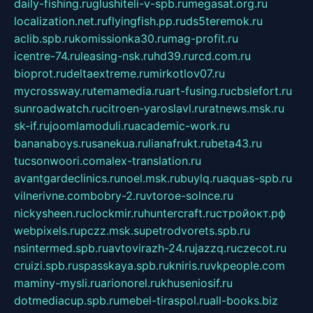
daily-fishing.ru
glushiteli-v-spb.ru
megasat.org.ru
localization.net.ru
flyingfish.pp.ru
ds5teremok.ru
aclib.spb.ru
komissionka30.ru
mag-profit.ru
icentre-74.ru
leasing-nsk.ru
hd39.ru
rcd.com.ru
bioprot.ru
deltaextreme.ru
mirkotlov07.ru
mycrossway.ru
temamedia.ru
art-fusing.ru
cbslefort.ru
sunroadwatch.ru
citroen-yaroslavl.ru
ratnews.msk.ru
sk-if.ru
joomlamoduli.ru
academic-work.ru
bananaboys.ru
sanekua.ru
lianafrukt.ru
beta43.ru
tucsonwoori.com
alex-translation.ru
avantgardeclinics.ru
noel.msk.ru
buylq.ru
aquas-spb.ru
vilnerivne.com
bobry-2.ru
vtoroe-solnce.ru
nickysheen.ru
clockmir.ru
huntercraft.ru
стройокт.рф
webpixels.ru
pczz.msk.su
petrodvorets.spb.ru
nsintermed.spb.ru
avtovirazh-24.ru
jazzq.ru
czecot.ru
cruizi.spb.ru
spasskaya.spb.ru
kniris.ru
vkpeople.com
maminy-mysli.ru
arionorel.ru
khuseniosif.ru
dotmediacup.spb.ru
mebel-tiraspol.ru
all-books.biz