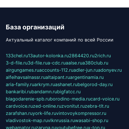
База организаций
Актуальный каталог компаний по всей России
133chel.ru
13autor-kolonka.ru
2864420.ru
2rich.ru
3-d-file.ru
3d-file.ru
a-cdc.ru
aalse.ru
a380club.ru
airgungames.ru
accounts-112.ru
adler-jun.ru
adonyev.ru
alfeihavsalnassr.ru
altaipant.ru
argentinamia.ru
aria-family.ru
arkrym.ru
ashanet.ru
belgorod-day.ru
bankaribi.ru
bandamn.ru
bigfatcc.ru
blagodarenie-spb.ru
borodino-media.ru
card-voice.ru
cardvoice.ru
zed-online.ru
zvonitut.ru
zebra-tlt.ru
zarafshan.ru
york-life.ru
vintovoykompressor.ru
vladivostok-map.ru
vlknrussia.ru
wasabi-shop.ru
webamator.ru
zaryna.ru
youtubefree.ru
x-ton.ru