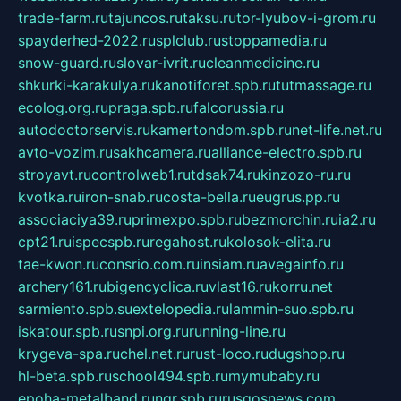
trade-farm.ru
tajuncos.ru
taksu.ru
tor-lyubov-i-grom.ru
spayderhed-2022.ru
splclub.ru
stoppamedia.ru
snow-guard.ru
slovar-ivrit.ru
cleanmedicine.ru
shkurki-karakulya.ru
kanotiforet.spb.ru
tutmassage.ru
ecolog.org.ru
praga.spb.ru
falcorussia.ru
autodoctorservis.ru
kamertondom.spb.ru
net-life.net.ru
avto-vozim.ru
sakhcamera.ru
alliance-electro.spb.ru
stroyavt.ru
controlweb1.ru
tdsak74.ru
kinzozo-ru.ru
kvotka.ru
iron-snab.ru
costa-bella.ru
eugrus.pp.ru
associaciya39.ru
primexpo.spb.ru
bezmorchin.ru
ia2.ru
cpt21.ru
ispecspb.ru
regahost.ru
kolosok-elita.ru
tae-kwon.ru
consrio.com.ru
insiam.ru
avegainfo.ru
archery161.ru
bigencyclica.ru
vlast16.ru
korru.net
sarmiento.spb.su
extelopedia.ru
lammin-suo.spb.ru
iskatour.spb.ru
snpi.org.ru
running-line.ru
krygeva-spa.ru
chel.net.ru
rust-loco.ru
dugshop.ru
hl-beta.spb.ru
school494.spb.ru
mymubaby.ru
epoha-metalband.ru
ngr.spb.ru
rusgosnews.com