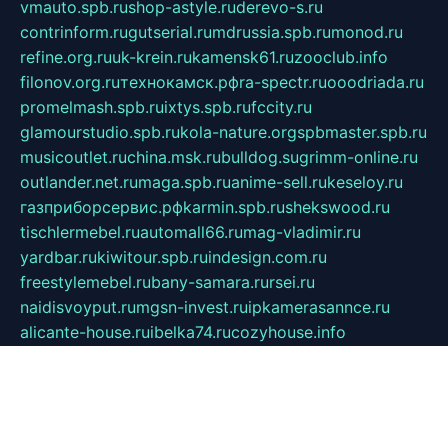
vmauto.spb.ru
shop-astyle.ru
derevo-s.ru
contrinform.ru
gutserial.ru
mdrussia.spb.ru
monod.ru
refine.org.ru
uk-krein.ru
kamensk61.ru
zooclub.info
filonov.org.ru
технокамск.рф
ra-spectr.ru
ooodriada.ru
promelmash.spb.ru
ixtys.spb.ru
fccity.ru
glamourstudio.spb.ru
kola-nature.org
spbmaster.spb.ru
musicoutlet.ru
china.msk.ru
bulldog.su
grimm-online.ru
outlander.net.ru
maga.spb.ru
anime-sell.ru
keseloy.ru
газприборсервис.рф
karmin.spb.ru
shekswood.ru
tischlermebel.ru
automall66.ru
mag-vladimir.ru
yardbar.ru
kiwitour.spb.ru
indesign.com.ru
freestylemebel.ru
bany-samara.ru
rsei.ru
naidisvoyput.ru
mgsn-invest.ru
ipkamerasannce.ru
alicante-house.ru
ibelka74.ru
cozyhouse.info
vlkargalev-studio.ru
700mb.ru
figura-ufa.ru
alina-live.ru
belarusiannews.ru
womenknow.ru
dos-vniimk.ru
sega.net.ru
dv.net.ru
phenomenonsofhistory.com
telesputnik.net.ru
wall.pp.ru
pylesosroidmi.ru