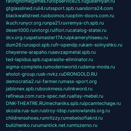
ratinghomegames.ru
topservice25.ru
gubernyan.ru
gtglasslined.ru
ii4.ru
tssport.spb.ru
andorra24.com
blackwallstreet.ru
oboimos.ru
optim-doors.com.ru
ikuch.ru
nycr.org.ru
npa21.ru
vremya-ch.spb.ru
desert000.ru
ivtorgi.ru
ifiori.ru
catalog-statei.ru
dcv.org.ru
spetsmaster174.ru
ipkameryhiseeu.ru
dum26.ru
ruspol.spb.ru
fr-opendp.ru
kam-solnyshko.ru
cheyenne-arapaho.ru
sevzapmetal.spb.ru
ted-lapidus.spb.ru
parasite-eliminator.ru
sigma-complete.ru
modernworld.ru
dama-moda.ru
eholot-group.ru
sk-nvkz.ru
DRONGOLD.RU
democratia2.ru
i-farmer.ru
mass-sport.org
jablonex.spb.ru
bookmess.ru
linkword.ru
refineua.com.ru
cs-spec.net.ru
altay-mebel.ru
DNK-THEATRE.RU
mechaniks.spb.ru
ipcamtechage.ru
skosta.ru
a-sun.ru
stroy-ldsp.ru
snowlands.org.ru
childrensshoes.ru
mrlizzy.ru
mebelsofiakrd.ru
bulizhenko.ru
rumantick.net.ru
mtszerno.ru