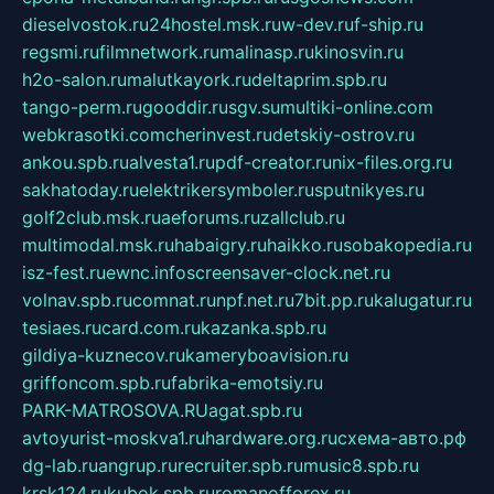
dieselvostok.ru
24hostel.msk.ru
w-dev.ru
f-ship.ru
regsmi.ru
filmnetwork.ru
malinasp.ru
kinosvin.ru
h2o-salon.ru
malutkayork.ru
deltaprim.spb.ru
tango-perm.ru
gooddir.ru
sgv.su
multiki-online.com
webkrasotki.com
cherinvest.ru
detskiy-ostrov.ru
ankou.spb.ru
alvesta1.ru
pdf-creator.ru
nix-files.org.ru
sakhatoday.ru
elektrikersymboler.ru
sputnikyes.ru
golf2club.msk.ru
aeforums.ru
zallclub.ru
multimodal.msk.ru
habaigry.ru
haikko.ru
sobakopedia.ru
isz-fest.ru
ewnc.info
screensaver-clock.net.ru
volnav.spb.ru
comnat.ru
npf.net.ru
7bit.pp.ru
kalugatur.ru
tesiaes.ru
card.com.ru
kazanka.spb.ru
gildiya-kuznecov.ru
kameryboavision.ru
griffoncom.spb.ru
fabrika-emotsiy.ru
PARK-MATROSOVA.RU
agat.spb.ru
avtoyurist-moskva1.ru
hardware.org.ru
схема-авто.рф
dg-lab.ru
angrup.ru
recruiter.spb.ru
music8.spb.ru
krsk124.ru
kubok.spb.ru
romanofforex.ru