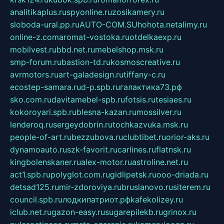
analitikaplus.ru
spyonline.ru
zosikamery.ru
sloboda-ural.pp.ru
AUTO-COM.SU
hohota.net
alimy.ru
online-z.com
aromat-vostoka.ru
otdelkaexp.ru
mobilvest.ru
bbd.net.ru
mebelshop.msk.ru
smp-forum.ru
bastion-td.ru
kosmoscreative.ru
avrmotors.ru
art-galadesign.ru
tiffany-c.ru
ecostep-samara.ru
d-p.spb.ru
галактика73.рф
sko.com.ru
davitamebel-spb.ru
fotsis.ru
tesiaes.ru
kokoroyari.spb.ru
blesna-kazan.ru
mossilver.ru
lenderoq.ru
sergeydobrin.ru
tochkazvuka.msk.ru
people-of-art.ru
bezzubova.ru
clubtibet.ru
orior-aks.ru
dynamoauto.ru
szk-favorit.ru
carlines.ru
flatnsk.ru
kingbolenskaner.ru
alex-motor.ru
astroline.net.ru
act1.spb.ru
polyglot.com.ru
gidlipetsk.ru
ooo-driada.ru
detsad125.ru
mir-zdoroviya.ru
bruslanovo.ru
siterem.ru
council.spb.ru
лодкипатриот.рф
kafekolizey.ru
iclub.net.ru
gazon-easy.ru
sugarepilekb.ru
grinox.ru