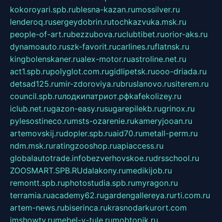
kokoroyari.spb.ru
blesna-kazan.ru
mossilver.ru
lenderoq.ru
sergeydobrin.ru
tochkazvuka.msk.ru
people-of-art.ru
bezzubova.ru
clubtibet.ru
orior-aks.ru
dynamoauto.ru
szk-favorit.ru
carlines.ru
flatnsk.ru
kingbolenskaner.ru
alex-motor.ru
astroline.net.ru
act1.spb.ru
polyglot.com.ru
gidlipetsk.ru
ooo-driada.ru
detsad125.ru
mir-zdoroviya.ru
bruslanovo.ru
siterem.ru
council.spb.ru
лодкипатриот.рф
kafekolizey.ru
iclub.net.ru
gazon-easy.ru
sugarepilekb.ru
grinox.ru
pylesostineco.ru
msts-ozarenie.ru
kameryjooan.ru
artemovskij.ru
dopler.spb.ru
aid70.ru
metall-perm.ru
ndm.msk.ru
ratingzooshop.ru
apiaccess.ru
globalautotrade.info
bezverhovskoe.ru
drsschool.ru
ZOOSMART.SPB.RU
dalakony.ru
medikijob.ru
remontt.spb.ru
photostudia.spb.ru
myragon.ru
terramia.ru
academy62.ru
gardengallereya.ru
rti.com.ru
artem-news.ru
biserinca.ru
krasnodarkurort.com
imshowtv.ru
mebel-v-tule.ru
mobtopik.ru