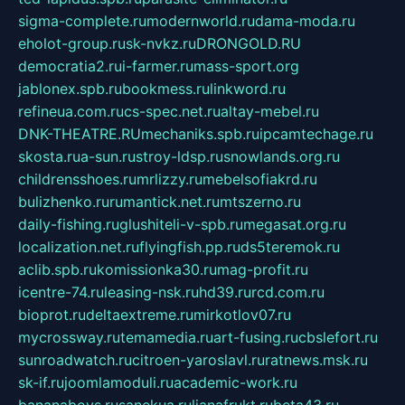
sigma-complete.ru
modernworld.ru
dama-moda.ru
eholot-group.ru
sk-nvkz.ru
DRONGOLD.RU
democratia2.ru
i-farmer.ru
mass-sport.org
jablonex.spb.ru
bookmess.ru
linkword.ru
refineua.com.ru
cs-spec.net.ru
altay-mebel.ru
DNK-THEATRE.RU
mechaniks.spb.ru
ipcamtechage.ru
skosta.ru
a-sun.ru
stroy-ldsp.ru
snowlands.org.ru
childrensshoes.ru
mrlizzy.ru
mebelsofiakrd.ru
bulizhenko.ru
rumantick.net.ru
mtszerno.ru
daily-fishing.ru
glushiteli-v-spb.ru
megasat.org.ru
localization.net.ru
flyingfish.pp.ru
ds5teremok.ru
aclib.spb.ru
komissionka30.ru
mag-profit.ru
icentre-74.ru
leasing-nsk.ru
hd39.ru
rcd.com.ru
bioprot.ru
deltaextreme.ru
mirkotlov07.ru
mycrossway.ru
temamedia.ru
art-fusing.ru
cbslefort.ru
sunroadwatch.ru
citroen-yaroslavl.ru
ratnews.msk.ru
sk-if.ru
joomlamoduli.ru
academic-work.ru