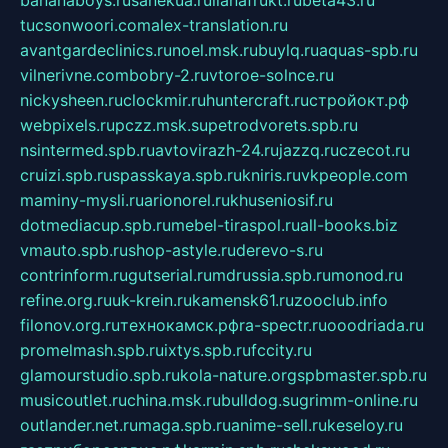
bananaboys.ru
sanekua.ru
lianafrukt.ru
beta43.ru
tucsonwoori.com
alex-translation.ru
avantgardeclinics.ru
noel.msk.ru
buylq.ru
aquas-spb.ru
vilnerivne.com
bobry-2.ru
vtoroe-solnce.ru
nickysheen.ru
clockmir.ru
huntercraft.ru
стройокт.рф
webpixels.ru
pczz.msk.su
petrodvorets.spb.ru
nsintermed.spb.ru
avtovirazh-24.ru
jazzq.ru
czecot.ru
cruizi.spb.ru
spasskaya.spb.ru
kniris.ru
vkpeople.com
maminy-mysli.ru
arionorel.ru
khuseniosif.ru
dotmediacup.spb.ru
mebel-tiraspol.ru
all-books.biz
vmauto.spb.ru
shop-astyle.ru
derevo-s.ru
contrinform.ru
gutserial.ru
mdrussia.spb.ru
monod.ru
refine.org.ru
uk-krein.ru
kamensk61.ru
zooclub.info
filonov.org.ru
технокамск.рф
ra-spectr.ru
ooodriada.ru
promelmash.spb.ru
ixtys.spb.ru
fccity.ru
glamourstudio.spb.ru
kola-nature.org
spbmaster.spb.ru
musicoutlet.ru
china.msk.ru
bulldog.su
grimm-online.ru
outlander.net.ru
maga.spb.ru
anime-sell.ru
keseloy.ru