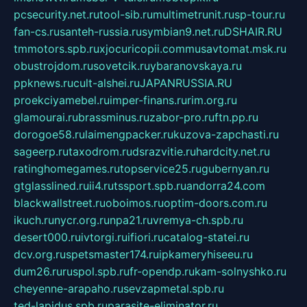
pcsecurity.net.ru
tool-sib.ru
multimetrunit.ru
sp-tour.ru
fan-cs.ru
santeh-russia.ru
symbian9.net.ru
DSHAIR.RU
tmmotors.spb.ru
xjocuricopii.com
musavtomat.msk.ru
obustrojdom.ru
sovetcik.ru
ybaranovskaya.ru
ppknews.ru
cult-alshei.ru
JAPANRUSSIA.RU
proekciyamebel.ru
imper-finans.ru
rim.org.ru
glamourai.ru
brassminus.ru
zabor-pro.ru
ftn.pp.ru
dorogoe58.ru
laimengpacker.ru
kuzova-zapchasti.ru
sageerp.ru
taxodrom.ru
dsrazvitie.ru
hardcity.net.ru
ratinghomegames.ru
topservice25.ru
gubernyan.ru
gtglasslined.ru
ii4.ru
tssport.spb.ru
andorra24.com
blackwallstreet.ru
oboimos.ru
optim-doors.com.ru
ikuch.ru
nycr.org.ru
npa21.ru
vremya-ch.spb.ru
desert000.ru
ivtorgi.ru
ifiori.ru
catalog-statei.ru
dcv.org.ru
spetsmaster174.ru
ipkameryhiseeu.ru
dum26.ru
ruspol.spb.ru
fr-opendp.ru
kam-solnyshko.ru
cheyenne-arapaho.ru
sevzapmetal.spb.ru
ted-lapidus.spb.ru
parasite-eliminator.ru