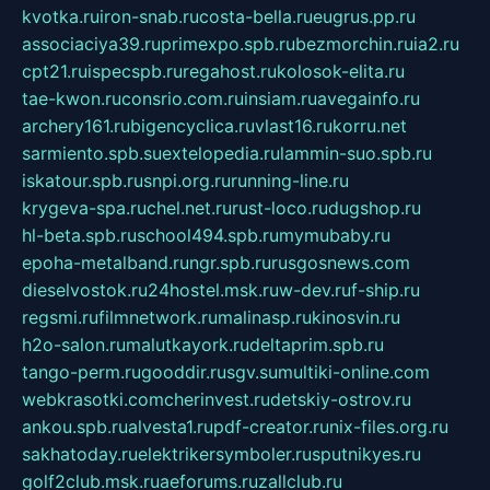
kvotka.ru
iron-snab.ru
costa-bella.ru
eugrus.pp.ru
associaciya39.ru
primexpo.spb.ru
bezmorchin.ru
ia2.ru
cpt21.ru
ispecspb.ru
regahost.ru
kolosok-elita.ru
tae-kwon.ru
consrio.com.ru
insiam.ru
avegainfo.ru
archery161.ru
bigencyclica.ru
vlast16.ru
korru.net
sarmiento.spb.su
extelopedia.ru
lammin-suo.spb.ru
iskatour.spb.ru
snpi.org.ru
running-line.ru
krygeva-spa.ru
chel.net.ru
rust-loco.ru
dugshop.ru
hl-beta.spb.ru
school494.spb.ru
mymubaby.ru
epoha-metalband.ru
ngr.spb.ru
rusgosnews.com
dieselvostok.ru
24hostel.msk.ru
w-dev.ru
f-ship.ru
regsmi.ru
filmnetwork.ru
malinasp.ru
kinosvin.ru
h2o-salon.ru
malutkayork.ru
deltaprim.spb.ru
tango-perm.ru
gooddir.ru
sgv.su
multiki-online.com
webkrasotki.com
cherinvest.ru
detskiy-ostrov.ru
ankou.spb.ru
alvesta1.ru
pdf-creator.ru
nix-files.org.ru
sakhatoday.ru
elektrikersymboler.ru
sputnikyes.ru
golf2club.msk.ru
aeforums.ru
zallclub.ru