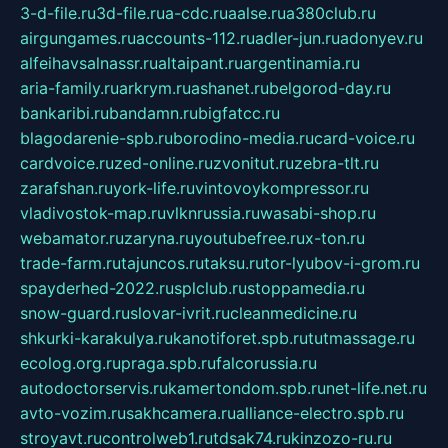
3-d-file.ru
3d-file.ru
a-cdc.ru
aalse.ru
a380club.ru
airgungames.ru
accounts-112.ru
adler-jun.ru
adonyev.ru
alfeihavsalnassr.ru
altaipant.ru
argentinamia.ru
aria-family.ru
arkrym.ru
ashanet.ru
belgorod-day.ru
bankaribi.ru
bandamn.ru
bigfatcc.ru
blagodarenie-spb.ru
borodino-media.ru
card-voice.ru
cardvoice.ru
zed-online.ru
zvonitut.ru
zebra-tlt.ru
zarafshan.ru
york-life.ru
vintovoykompressor.ru
vladivostok-map.ru
vlknrussia.ru
wasabi-shop.ru
webamator.ru
zaryna.ru
youtubefree.ru
x-ton.ru
trade-farm.ru
tajuncos.ru
taksu.ru
tor-lyubov-i-grom.ru
spayderhed-2022.ru
splclub.ru
stoppamedia.ru
snow-guard.ru
slovar-ivrit.ru
cleanmedicine.ru
shkurki-karakulya.ru
kanotiforet.spb.ru
tutmassage.ru
ecolog.org.ru
praga.spb.ru
falcorussia.ru
autodoctorservis.ru
kamertondom.spb.ru
net-life.net.ru
avto-vozim.ru
sakhcamera.ru
alliance-electro.spb.ru
stroyavt.ru
controlweb1.ru
tdsak74.ru
kinzozo-ru.ru