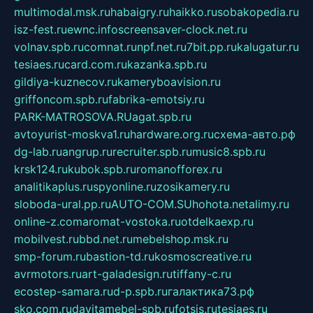
multimodal.msk.ru
habaigry.ru
haikko.ru
sobakopedia.ru
isz-fest.ru
ewnc.info
screensaver-clock.net.ru
volnav.spb.ru
comnat.ru
npf.net.ru
7bit.pp.ru
kalugatur.ru
tesiaes.ru
card.com.ru
kazanka.spb.ru
gildiya-kuznecov.ru
kameryboavision.ru
griffoncom.spb.ru
fabrika-emotsiy.ru
PARK-MATROSOVA.RU
agat.spb.ru
avtoyurist-moskva1.ru
hardware.org.ru
схема-авто.рф
dg-lab.ru
angrup.ru
recruiter.spb.ru
music8.spb.ru
krsk124.ru
kubok.spb.ru
romanofforex.ru
analitikaplus.ru
spyonline.ru
zosikamery.ru
sloboda-ural.pp.ru
AUTO-COM.SU
hohota.net
alimy.ru
online-z.com
aromat-vostoka.ru
otdelkaexp.ru
mobilvest.ru
bbd.net.ru
mebelshop.msk.ru
smp-forum.ru
bastion-td.ru
kosmoscreative.ru
avrmotors.ru
art-galadesign.ru
tiffany-c.ru
ecostep-samara.ru
d-p.spb.ru
галактика73.рф
sko.com.ru
davitamebel-spb.ru
fotsis.ru
tesiaes.ru