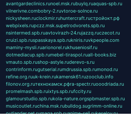
avantgardeclinics.ru
noel.msk.ru
buylq.ru
aquas-spb.ru
vilnerivne.com
bobry-2.ru
vtoroe-solnce.ru
nickysheen.ru
clockmir.ru
huntercraft.ru
стройокт.рф
webpixels.ru
pczz.msk.su
petrodvorets.spb.ru
nsintermed.spb.ru
avtovirazh-24.ru
jazzq.ru
czecot.ru
cruizi.spb.ru
spasskaya.spb.ru
kniris.ru
vkpeople.com
maminy-mysli.ru
arionorel.ru
khuseniosif.ru
dotmediacup.spb.ru
mebel-tiraspol.ru
all-books.biz
vmauto.spb.ru
shop-astyle.ru
derevo-s.ru
contrinform.ru
gutserial.ru
mdrussia.spb.ru
monod.ru
refine.org.ru
uk-krein.ru
kamensk61.ru
zooclub.info
filonov.org.ru
технокамск.рф
ra-spectr.ru
ooodriada.ru
promelmash.spb.ru
ixtys.spb.ru
fccity.ru
glamourstudio.spb.ru
kola-nature.org
spbmaster.spb.ru
musicoutlet.ru
china.msk.ru
bulldog.su
grimm-online.ru
outlander.net.ru
maga.spb.ru
anime-sell.ru
keseloy.ru
газприборсервис.рф
karmin.spb.ru
shekswood.ru
tischlermebel.ru
automall66.ru
mag-vladimir.ru