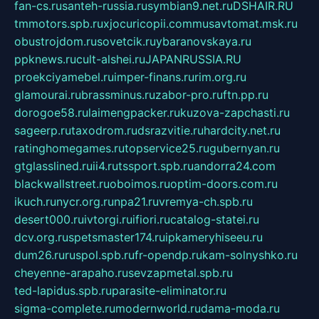
fan-cs.ru
santeh-russia.ru
symbian9.net.ru
DSHAIR.RU
tmmotors.spb.ru
xjocuricopii.com
musavtomat.msk.ru
obustrojdom.ru
sovetcik.ru
ybaranovskaya.ru
ppknews.ru
cult-alshei.ru
JAPANRUSSIA.RU
proekciyamebel.ru
imper-finans.ru
rim.org.ru
glamourai.ru
brassminus.ru
zabor-pro.ru
ftn.pp.ru
dorogoe58.ru
laimengpacker.ru
kuzova-zapchasti.ru
sageerp.ru
taxodrom.ru
dsrazvitie.ru
hardcity.net.ru
ratinghomegames.ru
topservice25.ru
gubernyan.ru
gtglasslined.ru
ii4.ru
tssport.spb.ru
andorra24.com
blackwallstreet.ru
oboimos.ru
optim-doors.com.ru
ikuch.ru
nycr.org.ru
npa21.ru
vremya-ch.spb.ru
desert000.ru
ivtorgi.ru
ifiori.ru
catalog-statei.ru
dcv.org.ru
spetsmaster174.ru
ipkameryhiseeu.ru
dum26.ru
ruspol.spb.ru
fr-opendp.ru
kam-solnyshko.ru
cheyenne-arapaho.ru
sevzapmetal.spb.ru
ted-lapidus.spb.ru
parasite-eliminator.ru
sigma-complete.ru
modernworld.ru
dama-moda.ru