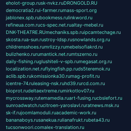
eholot-group.ru
sk-nvkz.ru
DRONGOLD.RU
democratia2.ru
i-farmer.ru
mass-sport.org
jablonex.spb.ru
bookmess.ru
linkword.ru
refineua.com.ru
cs-spec.net.ru
altay-mebel.ru
DNK-THEATRE.RU
mechaniks.spb.ru
ipcamtechage.ru
skosta.ru
a-sun.ru
stroy-ldsp.ru
snowlands.org.ru
childrensshoes.ru
mrlizzy.ru
mebelsofiakrd.ru
bulizhenko.ru
rumantick.net.ru
mtszerno.ru
daily-fishing.ru
glushiteli-v-spb.ru
megasat.org.ru
localization.net.ru
flyingfish.pp.ru
ds5teremok.ru
aclib.spb.ru
komissionka30.ru
mag-profit.ru
icentre-74.ru
leasing-nsk.ru
hd39.ru
rcd.com.ru
bioprot.ru
deltaextreme.ru
mirkotlov07.ru
mycrossway.ru
temamedia.ru
art-fusing.ru
cbslefort.ru
sunroadwatch.ru
citroen-yaroslavl.ru
ratnews.msk.ru
sk-if.ru
joomlamoduli.ru
academic-work.ru
bananaboys.ru
sanekua.ru
lianafrukt.ru
beta43.ru
tucsonwoori.com
alex-translation.ru