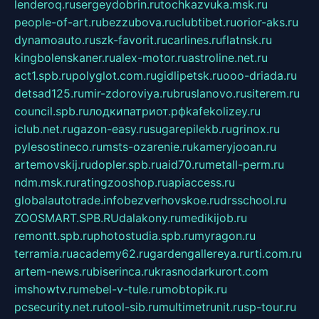
lenderoq.ru
sergeydobrin.ru
tochkazvuka.msk.ru
people-of-art.ru
bezzubova.ru
clubtibet.ru
orior-aks.ru
dynamoauto.ru
szk-favorit.ru
carlines.ru
flatnsk.ru
kingbolenskaner.ru
alex-motor.ru
astroline.net.ru
act1.spb.ru
polyglot.com.ru
gidlipetsk.ru
ooo-driada.ru
detsad125.ru
mir-zdoroviya.ru
bruslanovo.ru
siterem.ru
council.spb.ru
лодкипатриот.рф
kafekolizey.ru
iclub.net.ru
gazon-easy.ru
sugarepilekb.ru
grinox.ru
pylesostineco.ru
msts-ozarenie.ru
kameryjooan.ru
artemovskij.ru
dopler.spb.ru
aid70.ru
metall-perm.ru
ndm.msk.ru
ratingzooshop.ru
apiaccess.ru
globalautotrade.info
bezverhovskoe.ru
drsschool.ru
ZOOSMART.SPB.RU
dalakony.ru
medikijob.ru
remontt.spb.ru
photostudia.spb.ru
myragon.ru
terramia.ru
academy62.ru
gardengallereya.ru
rti.com.ru
artem-news.ru
biserinca.ru
krasnodarkurort.com
imshowtv.ru
mebel-v-tule.ru
mobtopik.ru
pcsecurity.net.ru
tool-sib.ru
multimetrunit.ru
sp-tour.ru