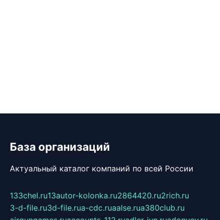
База организаций
Актуальный каталог компаний по всей России
133chel.ru
13autor-kolonka.ru
2864420.ru
2rich.ru
3-d-file.ru
3d-file.ru
a-cdc.ru
aalse.ru
a380club.ru