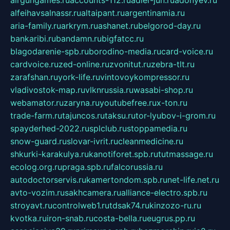
airgungames.ru
accounts-112.ru
adler-jun.ru
adonyev.ru
alfeihavsalnassr.ru
altaipant.ru
argentinamia.ru
aria-family.ru
arkrym.ru
ashanet.ru
belgorod-day.ru
bankaribi.ru
bandamn.ru
bigfatcc.ru
blagodarenie-spb.ru
borodino-media.ru
card-voice.ru
cardvoice.ru
zed-online.ru
zvonitut.ru
zebra-tlt.ru
zarafshan.ru
york-life.ru
vintovoykompressor.ru
vladivostok-map.ru
vlknrussia.ru
wasabi-shop.ru
webamator.ru
zaryna.ru
youtubefree.ru
x-ton.ru
trade-farm.ru
tajuncos.ru
taksu.ru
tor-lyubov-i-grom.ru
spayderhed-2022.ru
splclub.ru
stoppamedia.ru
snow-guard.ru
slovar-ivrit.ru
cleanmedicine.ru
shkurki-karakulya.ru
kanotiforet.spb.ru
tutmassage.ru
ecolog.org.ru
praga.spb.ru
falcorussia.ru
autodoctorservis.ru
kamertondom.spb.ru
net-life.net.ru
avto-vozim.ru
sakhcamera.ru
alliance-electro.spb.ru
stroyavt.ru
controlweb1.ru
tdsak74.ru
kinzozo-ru.ru
kvotka.ru
iron-snab.ru
costa-bella.ru
eugrus.pp.ru