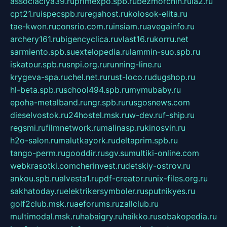
associaciya39.ru
primexpo.spb.ru
bezmorchin.ru
ia2.ru
cpt21.ru
ispecspb.ru
regahost.ru
kolosok-elita.ru
tae-kwon.ru
consrio.com.ru
insiam.ru
avegainfo.ru
archery161.ru
bigencyclica.ru
vlast16.ru
korru.net
sarmiento.spb.su
extelopedia.ru
lammin-suo.spb.ru
iskatour.spb.ru
snpi.org.ru
running-line.ru
krygeva-spa.ru
chel.net.ru
rust-loco.ru
dugshop.ru
hl-beta.spb.ru
school494.spb.ru
mymubaby.ru
epoha-metalband.ru
ngr.spb.ru
rusgosnews.com
dieselvostok.ru
24hostel.msk.ru
w-dev.ru
f-ship.ru
regsmi.ru
filmnetwork.ru
malinasp.ru
kinosvin.ru
h2o-salon.ru
malutkayork.ru
deltaprim.spb.ru
tango-perm.ru
gooddir.ru
sgv.su
multiki-online.com
webkrasotki.com
cherinvest.ru
detskiy-ostrov.ru
ankou.spb.ru
alvesta1.ru
pdf-creator.ru
nix-files.org.ru
sakhatoday.ru
elektrikersymboler.ru
sputnikyes.ru
golf2club.msk.ru
aeforums.ru
zallclub.ru
multimodal.msk.ru
habaigry.ru
haikko.ru
sobakopedia.ru