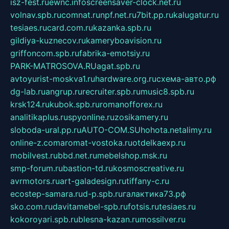
isz-fest.ru
ewnc.info
screensaver-clock.net.ru
volnav.spb.ru
comnat.ru
npf.net.ru
7bit.pp.ru
kalugatur.ru
tesiaes.ru
card.com.ru
kazanka.spb.ru
gildiya-kuznecov.ru
kameryboavision.ru
griffoncom.spb.ru
fabrika-emotsiy.ru
PARK-MATROSOVA.RU
agat.spb.ru
avtoyurist-moskva1.ru
hardware.org.ru
схема-авто.рф
dg-lab.ru
angrup.ru
recruiter.spb.ru
music8.spb.ru
krsk124.ru
kubok.spb.ru
romanofforex.ru
analitikaplus.ru
spyonline.ru
zosikamery.ru
sloboda-ural.pp.ru
AUTO-COM.SU
hohota.net
alimy.ru
online-z.com
aromat-vostoka.ru
otdelkaexp.ru
mobilvest.ru
bbd.net.ru
mebelshop.msk.ru
smp-forum.ru
bastion-td.ru
kosmoscreative.ru
avrmotors.ru
art-galadesign.ru
tiffany-c.ru
ecostep-samara.ru
d-p.spb.ru
галактика73.рф
sko.com.ru
davitamebel-spb.ru
fotsis.ru
tesiaes.ru
kokoroyari.spb.ru
blesna-kazan.ru
mossilver.ru