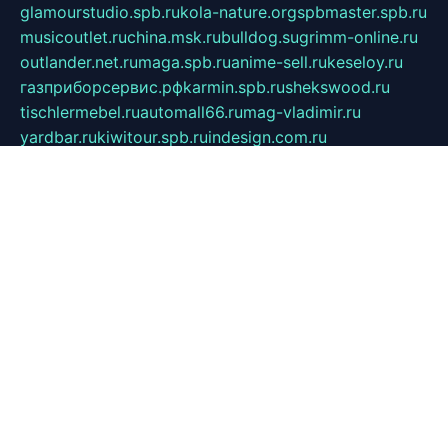
glamourstudio.spb.ru
kola-nature.org
spbmaster.spb.ru
musicoutlet.ru
china.msk.ru
bulldog.su
grimm-online.ru
outlander.net.ru
maga.spb.ru
anime-sell.ru
keseloy.ru
газприборсервис.рф
karmin.spb.ru
shekswood.ru
tischlermebel.ru
automall66.ru
mag-vladimir.ru
yardbar.ru
kiwitour.spb.ru
indesign.com.ru
freestylemebel.ru
bany-samara.ru
rsei.ru
naidisvoyput.ru
mgsn-invest.ru
ipkamerasannce.ru
alicante-house.ru
ibelka74.ru
cozyhouse.info
vlkargalev-studio.ru
700mb.ru
figura-ufa.ru
alina-live.ru
belarusiannews.ru
womenknow.ru
dos-vniimk.ru
sega.net.ru
dv.net.ru
phenomenonsofhistory.com
telesputnik.net.ru
wall.pp.ru
pylesosroidmi.ru
gtc-clan.ru
cligs.ru
bibikazap.ru
popova.org.ru
netwhistler.spb.ru
bellvil.ru
bonzon.ru
iss-vladik.ru
defiparis.net.ru
las-gryzas.ru
amku.ru
electednews.spb.ru
feather.org.ru
spar72.ru
tankiigri.ru
dominus.com.ru
ibtree.ru
sanykool.pp.ru
unixlib.org.ru