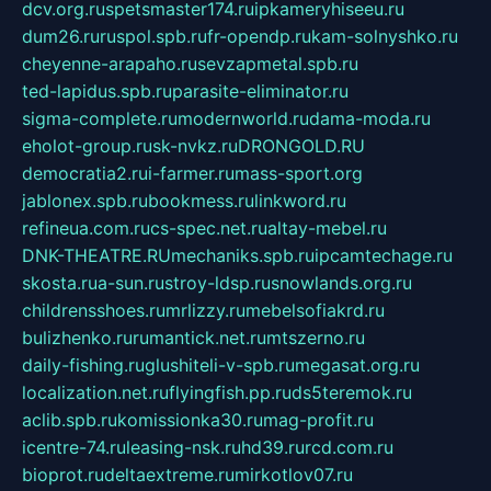
dcv.org.ru
spetsmaster174.ru
ipkameryhiseeu.ru
dum26.ru
ruspol.spb.ru
fr-opendp.ru
kam-solnyshko.ru
cheyenne-arapaho.ru
sevzapmetal.spb.ru
ted-lapidus.spb.ru
parasite-eliminator.ru
sigma-complete.ru
modernworld.ru
dama-moda.ru
eholot-group.ru
sk-nvkz.ru
DRONGOLD.RU
democratia2.ru
i-farmer.ru
mass-sport.org
jablonex.spb.ru
bookmess.ru
linkword.ru
refineua.com.ru
cs-spec.net.ru
altay-mebel.ru
DNK-THEATRE.RU
mechaniks.spb.ru
ipcamtechage.ru
skosta.ru
a-sun.ru
stroy-ldsp.ru
snowlands.org.ru
childrensshoes.ru
mrlizzy.ru
mebelsofiakrd.ru
bulizhenko.ru
rumantick.net.ru
mtszerno.ru
daily-fishing.ru
glushiteli-v-spb.ru
megasat.org.ru
localization.net.ru
flyingfish.pp.ru
ds5teremok.ru
aclib.spb.ru
komissionka30.ru
mag-profit.ru
icentre-74.ru
leasing-nsk.ru
hd39.ru
rcd.com.ru
bioprot.ru
deltaextreme.ru
mirkotlov07.ru