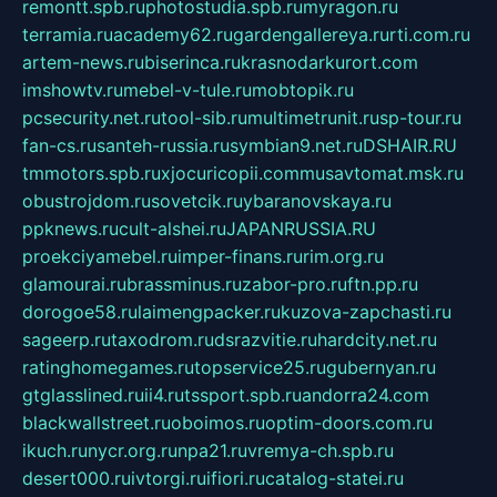
remontt.spb.ru
photostudia.spb.ru
myragon.ru
terramia.ru
academy62.ru
gardengallereya.ru
rti.com.ru
artem-news.ru
biserinca.ru
krasnodarkurort.com
imshowtv.ru
mebel-v-tule.ru
mobtopik.ru
pcsecurity.net.ru
tool-sib.ru
multimetrunit.ru
sp-tour.ru
fan-cs.ru
santeh-russia.ru
symbian9.net.ru
DSHAIR.RU
tmmotors.spb.ru
xjocuricopii.com
musavtomat.msk.ru
obustrojdom.ru
sovetcik.ru
ybaranovskaya.ru
ppknews.ru
cult-alshei.ru
JAPANRUSSIA.RU
proekciyamebel.ru
imper-finans.ru
rim.org.ru
glamourai.ru
brassminus.ru
zabor-pro.ru
ftn.pp.ru
dorogoe58.ru
laimengpacker.ru
kuzova-zapchasti.ru
sageerp.ru
taxodrom.ru
dsrazvitie.ru
hardcity.net.ru
ratinghomegames.ru
topservice25.ru
gubernyan.ru
gtglasslined.ru
ii4.ru
tssport.spb.ru
andorra24.com
blackwallstreet.ru
oboimos.ru
optim-doors.com.ru
ikuch.ru
nycr.org.ru
npa21.ru
vremya-ch.spb.ru
desert000.ru
ivtorgi.ru
ifiori.ru
catalog-statei.ru