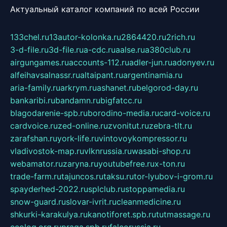
Актуальный каталог компаний по всей России
133chel.ru
13autor-kolonka.ru
2864420.ru
2rich.ru
3-d-file.ru
3d-file.ru
a-cdc.ru
aalse.ru
a380club.ru
airgungames.ru
accounts-112.ru
adler-jun.ru
adonyev.ru
alfeihavsalnassr.ru
altaipant.ru
argentinamia.ru
aria-family.ru
arkrym.ru
ashanet.ru
belgorod-day.ru
bankaribi.ru
bandamn.ru
bigfatcc.ru
blagodarenie-spb.ru
borodino-media.ru
card-voice.ru
cardvoice.ru
zed-online.ru
zvonitut.ru
zebra-tlt.ru
zarafshan.ru
york-life.ru
vintovoykompressor.ru
vladivostok-map.ru
vlknrussia.ru
wasabi-shop.ru
webamator.ru
zaryna.ru
youtubefree.ru
x-ton.ru
trade-farm.ru
tajuncos.ru
taksu.ru
tor-lyubov-i-grom.ru
spayderhed-2022.ru
splclub.ru
stoppamedia.ru
snow-guard.ru
slovar-ivrit.ru
cleanmedicine.ru
shkurki-karakulya.ru
kanotiforet.spb.ru
tutmassage.ru