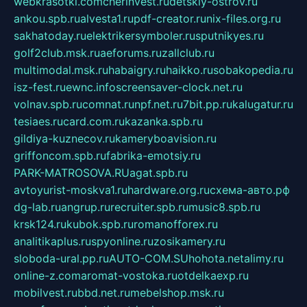
webkrasotki.com
cherinvest.ru
detskiy-ostrov.ru
ankou.spb.ru
alvesta1.ru
pdf-creator.ru
nix-files.org.ru
sakhatoday.ru
elektrikersymboler.ru
sputnikyes.ru
golf2club.msk.ru
aeforums.ru
zallclub.ru
multimodal.msk.ru
habaigry.ru
haikko.ru
sobakopedia.ru
isz-fest.ru
ewnc.info
screensaver-clock.net.ru
volnav.spb.ru
comnat.ru
npf.net.ru
7bit.pp.ru
kalugatur.ru
tesiaes.ru
card.com.ru
kazanka.spb.ru
gildiya-kuznecov.ru
kameryboavision.ru
griffoncom.spb.ru
fabrika-emotsiy.ru
PARK-MATROSOVA.RU
agat.spb.ru
avtoyurist-moskva1.ru
hardware.org.ru
схема-авто.рф
dg-lab.ru
angrup.ru
recruiter.spb.ru
music8.spb.ru
krsk124.ru
kubok.spb.ru
romanofforex.ru
analitikaplus.ru
spyonline.ru
zosikamery.ru
sloboda-ural.pp.ru
AUTO-COM.SU
hohota.net
alimy.ru
online-z.com
aromat-vostoka.ru
otdelkaexp.ru
mobilvest.ru
bbd.net.ru
mebelshop.msk.ru