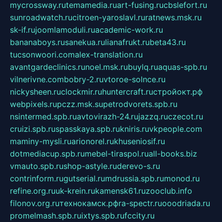
mycrossway.ru
temamedia.ru
art-fusing.ru
cbslefort.ru
sunroadwatch.ru
citroen-yaroslavl.ru
ratnews.msk.ru
sk-if.ru
joomlamoduli.ru
academic-work.ru
bananaboys.ru
sanekua.ru
lianafrukt.ru
beta43.ru
tucsonwoori.com
alex-translation.ru
avantgardeclinics.ru
noel.msk.ru
buylq.ru
aquas-spb.ru
vilnerivne.com
bobry-2.ru
vtoroe-solnce.ru
nickysheen.ru
clockmir.ru
huntercraft.ru
стройокт.рф
webpixels.ru
pczz.msk.su
petrodvorets.spb.ru
nsintermed.spb.ru
avtovirazh-24.ru
jazzq.ru
czecot.ru
cruizi.spb.ru
spasskaya.spb.ru
kniris.ru
vkpeople.com
maminy-mysli.ru
arionorel.ru
khuseniosif.ru
dotmediacup.spb.ru
mebel-tiraspol.ru
all-books.biz
vmauto.spb.ru
shop-astyle.ru
derevo-s.ru
contrinform.ru
gutserial.ru
mdrussia.spb.ru
monod.ru
refine.org.ru
uk-krein.ru
kamensk61.ru
zooclub.info
filonov.org.ru
технокамск.рф
ra-spectr.ru
ooodriada.ru
promelmash.spb.ru
ixtys.spb.ru
fccity.ru