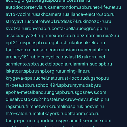
ecolog.org.ru
praga.spb.ru
falcorussia.ru
autodoctorservis.ru
kamertondom.spb.ru
net-life.net.ru
avto-vozim.ru
sakhcamera.ru
alliance-electro.spb.ru
stroyavt.ru
controlweb1.ru
tdsak74.ru
kinzozo-ru.ru
kvotka.ru
iron-snab.ru
costa-bella.ru
eugrus.pp.ru
associaciya39.ru
primexpo.spb.ru
bezmorchin.ru
ia2.ru
cpt21.ru
ispecspb.ru
regahost.ru
kolosok-elita.ru
tae-kwon.ru
consrio.com.ru
insiam.ru
avegainfo.ru
archery161.ru
bigencyclica.ru
vlast16.ru
korru.net
sarmiento.spb.su
extelopedia.ru
lammin-suo.spb.ru
iskatour.spb.ru
snpi.org.ru
running-line.ru
krygeva-spa.ru
chel.net.ru
rust-loco.ru
dugshop.ru
hl-beta.spb.ru
school494.spb.ru
mymubaby.ru
epoha-metalband.ru
ngr.spb.ru
rusgosnews.com
dieselvostok.ru
24hostel.msk.ru
w-dev.ru
f-ship.ru
regsmi.ru
filmnetwork.ru
malinasp.ru
kinosvin.ru
h2o-salon.ru
malutkayork.ru
deltaprim.spb.ru
tango-perm.ru
gooddir.ru
sgv.su
multiki-online.com