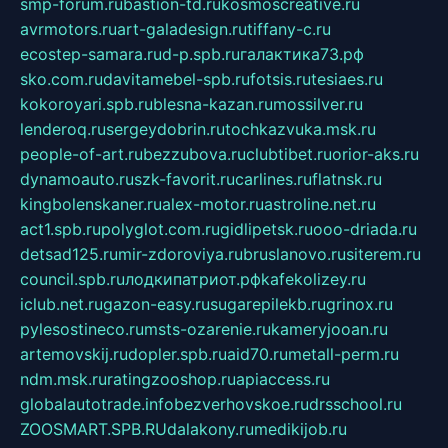
smp-forum.ru
bastion-td.ru
kosmoscreative.ru
avrmotors.ru
art-galadesign.ru
tiffany-c.ru
ecostep-samara.ru
d-p.spb.ru
галактика73.рф
sko.com.ru
davitamebel-spb.ru
fotsis.ru
tesiaes.ru
kokoroyari.spb.ru
blesna-kazan.ru
mossilver.ru
lenderoq.ru
sergeydobrin.ru
tochkazvuka.msk.ru
people-of-art.ru
bezzubova.ru
clubtibet.ru
orior-aks.ru
dynamoauto.ru
szk-favorit.ru
carlines.ru
flatnsk.ru
kingbolenskaner.ru
alex-motor.ru
astroline.net.ru
act1.spb.ru
polyglot.com.ru
gidlipetsk.ru
ooo-driada.ru
detsad125.ru
mir-zdoroviya.ru
bruslanovo.ru
siterem.ru
council.spb.ru
лодкипатриот.рф
kafekolizey.ru
iclub.net.ru
gazon-easy.ru
sugarepilekb.ru
grinox.ru
pylesostineco.ru
msts-ozarenie.ru
kameryjooan.ru
artemovskij.ru
dopler.spb.ru
aid70.ru
metall-perm.ru
ndm.msk.ru
ratingzooshop.ru
apiaccess.ru
globalautotrade.info
bezverhovskoe.ru
drsschool.ru
ZOOSMART.SPB.RU
dalakony.ru
medikijob.ru