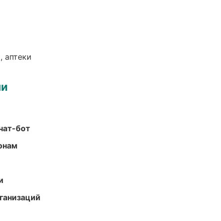
, аптеки
ми
чат-бот
онам
и
ганизаций