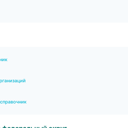
ник
рганизаций
 справочник