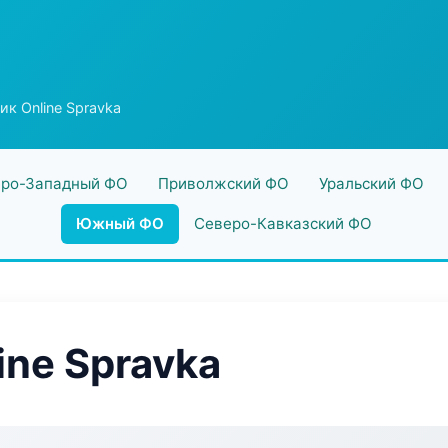
к Online Spravka
ро-Западный ФО
Приволжский ФО
Уральский ФО
Южный ФО
Северо-Кавказский ФО
ine Spravka