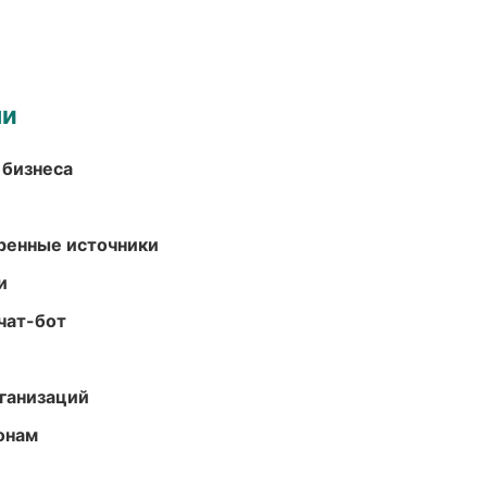
ми
 бизнеса
еренные источники
и
чат-бот
ганизаций
онам