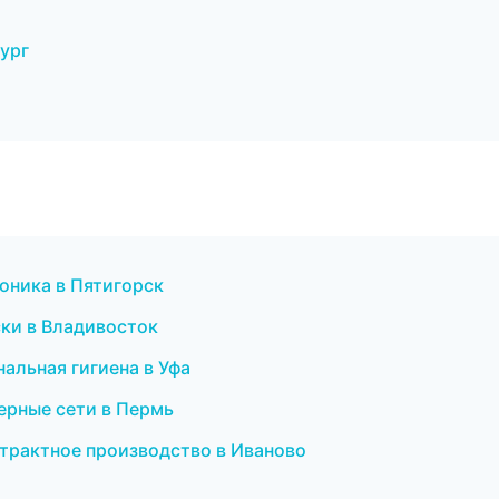
ург
роника в Пятигорск
ски в Владивосток
альная гигиена в Уфа
ерные сети в Пермь
трактное производство в Иваново