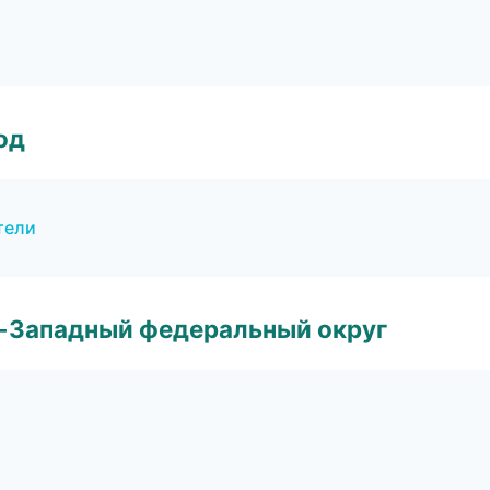
од
тели
о-Западный федеральный округ