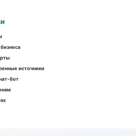
ми
и
 бизнеса
арты
еренные источники
чат-бот
онам
иях