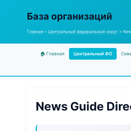
База организаций
Главная
»
Центральный федеральный округ
» New
🏠 Главная
Центральный ФО
Сев
News Guide Dire