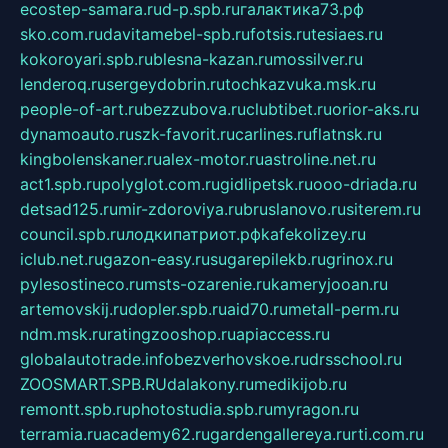
ecostep-samara.ru
d-p.spb.ru
галактика73.рф
sko.com.ru
davitamebel-spb.ru
fotsis.ru
tesiaes.ru
kokoroyari.spb.ru
blesna-kazan.ru
mossilver.ru
lenderoq.ru
sergeydobrin.ru
tochkazvuka.msk.ru
people-of-art.ru
bezzubova.ru
clubtibet.ru
orior-aks.ru
dynamoauto.ru
szk-favorit.ru
carlines.ru
flatnsk.ru
kingbolenskaner.ru
alex-motor.ru
astroline.net.ru
act1.spb.ru
polyglot.com.ru
gidlipetsk.ru
ooo-driada.ru
detsad125.ru
mir-zdoroviya.ru
bruslanovo.ru
siterem.ru
council.spb.ru
лодкипатриот.рф
kafekolizey.ru
iclub.net.ru
gazon-easy.ru
sugarepilekb.ru
grinox.ru
pylesostineco.ru
msts-ozarenie.ru
kameryjooan.ru
artemovskij.ru
dopler.spb.ru
aid70.ru
metall-perm.ru
ndm.msk.ru
ratingzooshop.ru
apiaccess.ru
globalautotrade.info
bezverhovskoe.ru
drsschool.ru
ZOOSMART.SPB.RU
dalakony.ru
medikijob.ru
remontt.spb.ru
photostudia.spb.ru
myragon.ru
terramia.ru
academy62.ru
gardengallereya.ru
rti.com.ru