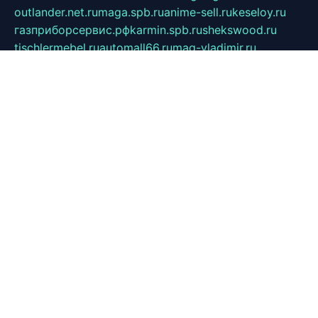
outlander.net.ru
maga.spb.ru
anime-sell.ru
keseloy.ru
газприборсервис.рф
karmin.spb.ru
shekswood.ru
tischlermebel.ru
automall66.ru
mag-vladimir.ru
yardbar.ru
kiwitour.spb.ru
indesign.com.ru
freestylemebel.ru
bany-samara.ru
rsei.ru
naidisvoyput.ru
mgsn-invest.ru
ipkamerasannce.ru
alicante-house.ru
ibelka74.ru
cozyhouse.info
vlkargalev-studio.ru
700mb.ru
figura-ufa.ru
alina-live.ru
belarusiannews.ru
womenknow.ru
dos-vniimk.ru
sega.net.ru
dv.net.ru
phenomenonsofhistory.com
telesputnik.net.ru
wall.pp.ru
pylesosroidmi.ru
gtc-clan.ru
cligs.ru
bibikazap.ru
popova.org.ru
netwhistler.spb.ru
bellvil.ru
bonzon.ru
iss-vladik.ru
defiparis.net.ru
las-gryzas.ru
amku.ru
electednews.spb.ru
feather.org.ru
spar72.ru
tankiigri.ru
dominus.com.ru
ibtree.ru
sanykool.pp.ru
unixlib.org.ru
menatep.spb.ru
gartenterrassen.ru
printeka.ru
skvozilka.com.ru
parkovka-pub.ru
lovemobi.ru
art-ru.ru