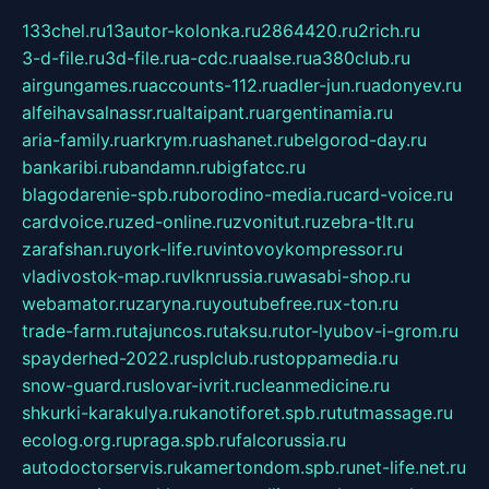
133chel.ru
13autor-kolonka.ru
2864420.ru
2rich.ru
3-d-file.ru
3d-file.ru
a-cdc.ru
aalse.ru
a380club.ru
airgungames.ru
accounts-112.ru
adler-jun.ru
adonyev.ru
alfeihavsalnassr.ru
altaipant.ru
argentinamia.ru
aria-family.ru
arkrym.ru
ashanet.ru
belgorod-day.ru
bankaribi.ru
bandamn.ru
bigfatcc.ru
blagodarenie-spb.ru
borodino-media.ru
card-voice.ru
cardvoice.ru
zed-online.ru
zvonitut.ru
zebra-tlt.ru
zarafshan.ru
york-life.ru
vintovoykompressor.ru
vladivostok-map.ru
vlknrussia.ru
wasabi-shop.ru
webamator.ru
zaryna.ru
youtubefree.ru
x-ton.ru
trade-farm.ru
tajuncos.ru
taksu.ru
tor-lyubov-i-grom.ru
spayderhed-2022.ru
splclub.ru
stoppamedia.ru
snow-guard.ru
slovar-ivrit.ru
cleanmedicine.ru
shkurki-karakulya.ru
kanotiforet.spb.ru
tutmassage.ru
ecolog.org.ru
praga.spb.ru
falcorussia.ru
autodoctorservis.ru
kamertondom.spb.ru
net-life.net.ru