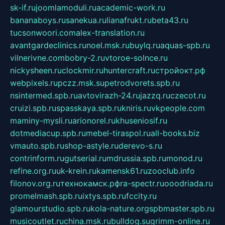
sk-if.ru
joomlamoduli.ru
academic-work.ru
bananaboys.ru
sanekua.ru
lianafrukt.ru
beta43.ru
tucsonwoori.com
alex-translation.ru
avantgardeclinics.ru
noel.msk.ru
buylq.ru
aquas-spb.ru
vilnerivne.com
bobry-2.ru
vtoroe-solnce.ru
nickysheen.ru
clockmir.ru
huntercraft.ru
стройокт.рф
webpixels.ru
pczz.msk.su
petrodvorets.spb.ru
nsintermed.spb.ru
avtovirazh-24.ru
jazzq.ru
czecot.ru
cruizi.spb.ru
spasskaya.spb.ru
kniris.ru
vkpeople.com
maminy-mysli.ru
arionorel.ru
khuseniosif.ru
dotmediacup.spb.ru
mebel-tiraspol.ru
all-books.biz
vmauto.spb.ru
shop-astyle.ru
derevo-s.ru
contrinform.ru
gutserial.ru
mdrussia.spb.ru
monod.ru
refine.org.ru
uk-krein.ru
kamensk61.ru
zooclub.info
filonov.org.ru
технокамск.рф
ra-spectr.ru
ooodriada.ru
promelmash.spb.ru
ixtys.spb.ru
fccity.ru
glamourstudio.spb.ru
kola-nature.org
spbmaster.spb.ru
musicoutlet.ru
china.msk.ru
bulldog.su
grimm-online.ru