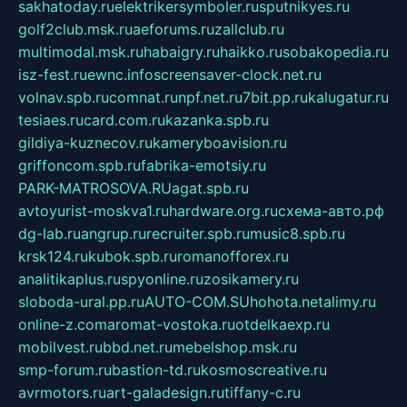
sakhatoday.ru
elektrikersymboler.ru
sputnikyes.ru
golf2club.msk.ru
aeforums.ru
zallclub.ru
multimodal.msk.ru
habaigry.ru
haikko.ru
sobakopedia.ru
isz-fest.ru
ewnc.info
screensaver-clock.net.ru
volnav.spb.ru
comnat.ru
npf.net.ru
7bit.pp.ru
kalugatur.ru
tesiaes.ru
card.com.ru
kazanka.spb.ru
gildiya-kuznecov.ru
kameryboavision.ru
griffoncom.spb.ru
fabrika-emotsiy.ru
PARK-MATROSOVA.RU
agat.spb.ru
avtoyurist-moskva1.ru
hardware.org.ru
схема-авто.рф
dg-lab.ru
angrup.ru
recruiter.spb.ru
music8.spb.ru
krsk124.ru
kubok.spb.ru
romanofforex.ru
analitikaplus.ru
spyonline.ru
zosikamery.ru
sloboda-ural.pp.ru
AUTO-COM.SU
hohota.net
alimy.ru
online-z.com
aromat-vostoka.ru
otdelkaexp.ru
mobilvest.ru
bbd.net.ru
mebelshop.msk.ru
smp-forum.ru
bastion-td.ru
kosmoscreative.ru
avrmotors.ru
art-galadesign.ru
tiffany-c.ru