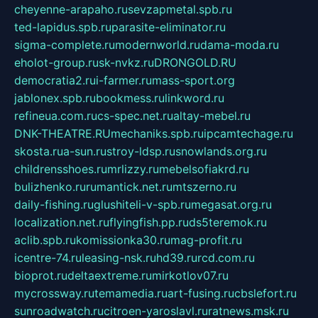
cheyenne-arapaho.ru
sevzapmetal.spb.ru
ted-lapidus.spb.ru
parasite-eliminator.ru
sigma-complete.ru
modernworld.ru
dama-moda.ru
eholot-group.ru
sk-nvkz.ru
DRONGOLD.RU
democratia2.ru
i-farmer.ru
mass-sport.org
jablonex.spb.ru
bookmess.ru
linkword.ru
refineua.com.ru
cs-spec.net.ru
altay-mebel.ru
DNK-THEATRE.RU
mechaniks.spb.ru
ipcamtechage.ru
skosta.ru
a-sun.ru
stroy-ldsp.ru
snowlands.org.ru
childrensshoes.ru
mrlizzy.ru
mebelsofiakrd.ru
bulizhenko.ru
rumantick.net.ru
mtszerno.ru
daily-fishing.ru
glushiteli-v-spb.ru
megasat.org.ru
localization.net.ru
flyingfish.pp.ru
ds5teremok.ru
aclib.spb.ru
komissionka30.ru
mag-profit.ru
icentre-74.ru
leasing-nsk.ru
hd39.ru
rcd.com.ru
bioprot.ru
deltaextreme.ru
mirkotlov07.ru
mycrossway.ru
temamedia.ru
art-fusing.ru
cbslefort.ru
sunroadwatch.ru
citroen-yaroslavl.ru
ratnews.msk.ru