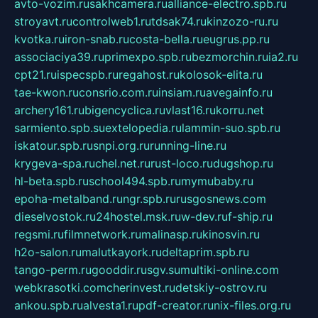
avto-vozim.ru
sakhcamera.ru
alliance-electro.spb.ru
stroyavt.ru
controlweb1.ru
tdsak74.ru
kinzozo-ru.ru
kvotka.ru
iron-snab.ru
costa-bella.ru
eugrus.pp.ru
associaciya39.ru
primexpo.spb.ru
bezmorchin.ru
ia2.ru
cpt21.ru
ispecspb.ru
regahost.ru
kolosok-elita.ru
tae-kwon.ru
consrio.com.ru
insiam.ru
avegainfo.ru
archery161.ru
bigencyclica.ru
vlast16.ru
korru.net
sarmiento.spb.su
extelopedia.ru
lammin-suo.spb.ru
iskatour.spb.ru
snpi.org.ru
running-line.ru
krygeva-spa.ru
chel.net.ru
rust-loco.ru
dugshop.ru
hl-beta.spb.ru
school494.spb.ru
mymubaby.ru
epoha-metalband.ru
ngr.spb.ru
rusgosnews.com
dieselvostok.ru
24hostel.msk.ru
w-dev.ru
f-ship.ru
regsmi.ru
filmnetwork.ru
malinasp.ru
kinosvin.ru
h2o-salon.ru
malutkayork.ru
deltaprim.spb.ru
tango-perm.ru
gooddir.ru
sgv.su
multiki-online.com
webkrasotki.com
cherinvest.ru
detskiy-ostrov.ru
ankou.spb.ru
alvesta1.ru
pdf-creator.ru
nix-files.org.ru