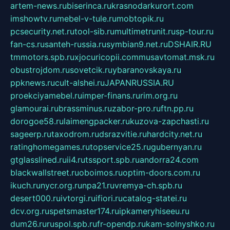
artem-news.ru
biserinca.ru
krasnodarkurort.com
imshowtv.ru
mebel-v-tule.ru
mobtopik.ru
pcsecurity.net.ru
tool-sib.ru
multimetrunit.ru
sp-tour.ru
fan-cs.ru
santeh-russia.ru
symbian9.net.ru
DSHAIR.RU
tmmotors.spb.ru
xjocuricopii.com
musavtomat.msk.ru
obustrojdom.ru
sovetcik.ru
ybaranovskaya.ru
ppknews.ru
cult-alshei.ru
JAPANRUSSIA.RU
proekciyamebel.ru
imper-finans.ru
rim.org.ru
glamourai.ru
brassminus.ru
zabor-pro.ru
ftn.pp.ru
dorogoe58.ru
laimengpacker.ru
kuzova-zapchasti.ru
sageerp.ru
taxodrom.ru
dsrazvitie.ru
hardcity.net.ru
ratinghomegames.ru
topservice25.ru
gubernyan.ru
gtglasslined.ru
ii4.ru
tssport.spb.ru
andorra24.com
blackwallstreet.ru
oboimos.ru
optim-doors.com.ru
ikuch.ru
nycr.org.ru
npa21.ru
vremya-ch.spb.ru
desert000.ru
ivtorgi.ru
ifiori.ru
catalog-statei.ru
dcv.org.ru
spetsmaster174.ru
ipkameryhiseeu.ru
dum26.ru
ruspol.spb.ru
fr-opendp.ru
kam-solnyshko.ru