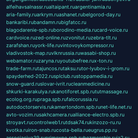
alfeihavsalnassr.ru
altaipant.ru
argentinamia.ru
aria-family.ru
arkrym.ru
ashanet.ru
belgorod-day.ru
bankaribi.ru
bandamn.ru
bigfatcc.ru
blagodarenie-spb.ru
borodino-media.ru
card-voice.ru
cardvoice.ru
zed-online.ru
zvonitut.ru
zebra-tlt.ru
zarafshan.ru
york-life.ru
vintovoykompressor.ru
vladivostok-map.ru
vlknrussia.ru
wasabi-shop.ru
webamator.ru
zaryna.ru
youtubefree.ru
x-ton.ru
trade-farm.ru
tajuncos.ru
taksu.ru
tor-lyubov-i-grom.ru
spayderhed-2022.ru
splclub.ru
stoppamedia.ru
snow-guard.ru
slovar-ivrit.ru
cleanmedicine.ru
shkurki-karakulya.ru
kanotiforet.spb.ru
tutmassage.ru
ecolog.org.ru
praga.spb.ru
falcorussia.ru
autodoctorservis.ru
kamertondom.spb.ru
net-life.net.ru
avto-vozim.ru
sakhcamera.ru
alliance-electro.spb.ru
stroyavt.ru
controlweb1.ru
tdsak74.ru
kinzozo-ru.ru
kvotka.ru
iron-snab.ru
costa-bella.ru
eugrus.pp.ru
associaciya39.ru
primexpo.spb.ru
bezmorchin.ru
ia2.ru