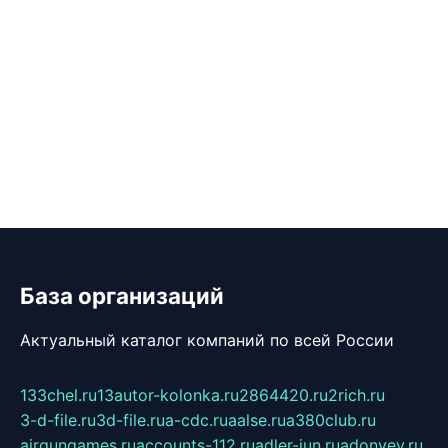
База организаций
Актуальный каталог компаний по всей России
133chel.ru
13autor-kolonka.ru
2864420.ru
2rich.ru
3-d-file.ru
3d-file.ru
a-cdc.ru
aalse.ru
a380club.ru
airgungames.ru
accounts-112.ru
adler-jun.ru
adonyev.ru