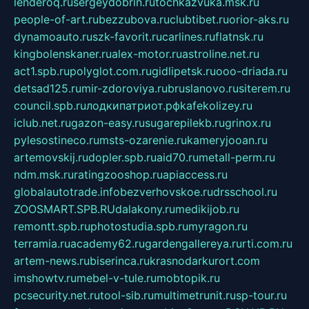
lenderoq.ru
sergeydobrin.ru
tochkazvuka.msk.ru
people-of-art.ru
bezzubova.ru
clubtibet.ru
orior-aks.ru
dynamoauto.ru
szk-favorit.ru
carlines.ru
flatnsk.ru
kingbolenskaner.ru
alex-motor.ru
astroline.net.ru
act1.spb.ru
polyglot.com.ru
gidlipetsk.ru
ooo-driada.ru
detsad125.ru
mir-zdoroviya.ru
bruslanovo.ru
siterem.ru
council.spb.ru
лодкипатриот.рф
kafekolizey.ru
iclub.net.ru
gazon-easy.ru
sugarepilekb.ru
grinox.ru
pylesostineco.ru
msts-ozarenie.ru
kameryjooan.ru
artemovskij.ru
dopler.spb.ru
aid70.ru
metall-perm.ru
ndm.msk.ru
ratingzooshop.ru
apiaccess.ru
globalautotrade.info
bezverhovskoe.ru
drsschool.ru
ZOOSMART.SPB.RU
dalakony.ru
medikijob.ru
remontt.spb.ru
photostudia.spb.ru
myragon.ru
terramia.ru
academy62.ru
gardengallereya.ru
rti.com.ru
artem-news.ru
biserinca.ru
krasnodarkurort.com
imshowtv.ru
mebel-v-tule.ru
mobtopik.ru
pcsecurity.net.ru
tool-sib.ru
multimetrunit.ru
sp-tour.ru