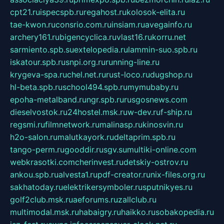
cpt21.ru
ispecspb.ru
regahost.ru
kolosok-elita.ru
tae-kwon.ru
consrio.com.ru
insiam.ru
avegainfo.ru
archery161.ru
bigencyclica.ru
vlast16.ru
korru.net
sarmiento.spb.su
extelopedia.ru
lammin-suo.spb.ru
iskatour.spb.ru
snpi.org.ru
running-line.ru
krygeva-spa.ru
chel.net.ru
rust-loco.ru
dugshop.ru
hl-beta.spb.ru
school494.spb.ru
mymubaby.ru
epoha-metalband.ru
ngr.spb.ru
rusgosnews.com
dieselvostok.ru
24hostel.msk.ru
w-dev.ru
f-ship.ru
regsmi.ru
filmnetwork.ru
malinasp.ru
kinosvin.ru
h2o-salon.ru
malutkayork.ru
deltaprim.spb.ru
tango-perm.ru
gooddir.ru
sgv.su
multiki-online.com
webkrasotki.com
cherinvest.ru
detskiy-ostrov.ru
ankou.spb.ru
alvesta1.ru
pdf-creator.ru
nix-files.org.ru
sakhatoday.ru
elektrikersymboler.ru
sputnikyes.ru
golf2club.msk.ru
aeforums.ru
zallclub.ru
multimodal.msk.ru
habaigry.ru
haikko.ru
sobakopedia.ru