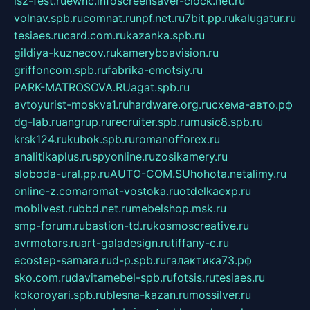
isz-fest.ru
ewnc.info
screensaver-clock.net.ru
volnav.spb.ru
comnat.ru
npf.net.ru
7bit.pp.ru
kalugatur.ru
tesiaes.ru
card.com.ru
kazanka.spb.ru
gildiya-kuznecov.ru
kameryboavision.ru
griffoncom.spb.ru
fabrika-emotsiy.ru
PARK-MATROSOVA.RU
agat.spb.ru
avtoyurist-moskva1.ru
hardware.org.ru
схема-авто.рф
dg-lab.ru
angrup.ru
recruiter.spb.ru
music8.spb.ru
krsk124.ru
kubok.spb.ru
romanofforex.ru
analitikaplus.ru
spyonline.ru
zosikamery.ru
sloboda-ural.pp.ru
AUTO-COM.SU
hohota.net
alimy.ru
online-z.com
aromat-vostoka.ru
otdelkaexp.ru
mobilvest.ru
bbd.net.ru
mebelshop.msk.ru
smp-forum.ru
bastion-td.ru
kosmoscreative.ru
avrmotors.ru
art-galadesign.ru
tiffany-c.ru
ecostep-samara.ru
d-p.spb.ru
галактика73.рф
sko.com.ru
davitamebel-spb.ru
fotsis.ru
tesiaes.ru
kokoroyari.spb.ru
blesna-kazan.ru
mossilver.ru