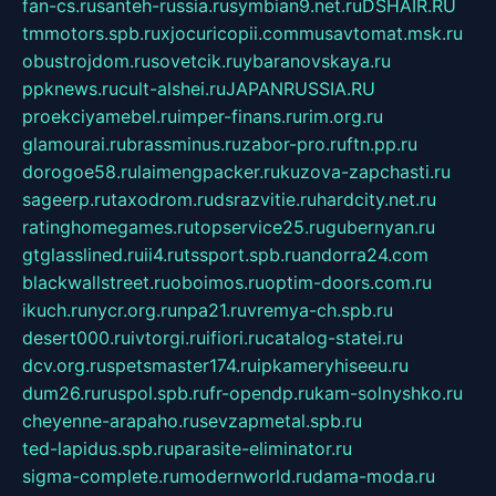
fan-cs.ru
santeh-russia.ru
symbian9.net.ru
DSHAIR.RU
tmmotors.spb.ru
xjocuricopii.com
musavtomat.msk.ru
obustrojdom.ru
sovetcik.ru
ybaranovskaya.ru
ppknews.ru
cult-alshei.ru
JAPANRUSSIA.RU
proekciyamebel.ru
imper-finans.ru
rim.org.ru
glamourai.ru
brassminus.ru
zabor-pro.ru
ftn.pp.ru
dorogoe58.ru
laimengpacker.ru
kuzova-zapchasti.ru
sageerp.ru
taxodrom.ru
dsrazvitie.ru
hardcity.net.ru
ratinghomegames.ru
topservice25.ru
gubernyan.ru
gtglasslined.ru
ii4.ru
tssport.spb.ru
andorra24.com
blackwallstreet.ru
oboimos.ru
optim-doors.com.ru
ikuch.ru
nycr.org.ru
npa21.ru
vremya-ch.spb.ru
desert000.ru
ivtorgi.ru
ifiori.ru
catalog-statei.ru
dcv.org.ru
spetsmaster174.ru
ipkameryhiseeu.ru
dum26.ru
ruspol.spb.ru
fr-opendp.ru
kam-solnyshko.ru
cheyenne-arapaho.ru
sevzapmetal.spb.ru
ted-lapidus.spb.ru
parasite-eliminator.ru
sigma-complete.ru
modernworld.ru
dama-moda.ru