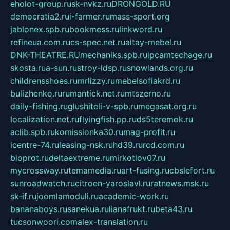
eholot-group.ru
sk-nvkz.ru
DRONGOLD.RU
democratia2.ru
i-farmer.ru
mass-sport.org
jablonex.spb.ru
bookmess.ru
linkword.ru
refineua.com.ru
cs-spec.net.ru
altay-mebel.ru
DNK-THEATRE.RU
mechaniks.spb.ru
ipcamtechage.ru
skosta.ru
a-sun.ru
stroy-ldsp.ru
snowlands.org.ru
childrensshoes.ru
mrlizzy.ru
mebelsofiakrd.ru
bulizhenko.ru
rumantick.net.ru
mtszerno.ru
daily-fishing.ru
glushiteli-v-spb.ru
megasat.org.ru
localization.net.ru
flyingfish.pp.ru
ds5teremok.ru
aclib.spb.ru
komissionka30.ru
mag-profit.ru
icentre-74.ru
leasing-nsk.ru
hd39.ru
rcd.com.ru
bioprot.ru
deltaextreme.ru
mirkotlov07.ru
mycrossway.ru
temamedia.ru
art-fusing.ru
cbslefort.ru
sunroadwatch.ru
citroen-yaroslavl.ru
ratnews.msk.ru
sk-if.ru
joomlamoduli.ru
academic-work.ru
bananaboys.ru
sanekua.ru
lianafrukt.ru
beta43.ru
tucsonwoori.com
alex-translation.ru