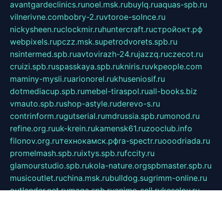
avantgardeclinics.ru
noel.msk.ru
buylq.ru
aquas-spb.ru
vilnerivne.com
bobry-2.ru
vtoroe-solnce.ru
nickysheen.ru
clockmir.ru
huntercraft.ru
стройокт.рф
webpixels.ru
pczz.msk.su
petrodvorets.spb.ru
nsintermed.spb.ru
avtovirazh-24.ru
jazzq.ru
czecot.ru
cruizi.spb.ru
spasskaya.spb.ru
kniris.ru
vkpeople.com
maminy-mysli.ru
arionorel.ru
khuseniosif.ru
dotmediacup.spb.ru
mebel-tiraspol.ru
all-books.biz
vmauto.spb.ru
shop-astyle.ru
derevo-s.ru
contrinform.ru
gutserial.ru
mdrussia.spb.ru
monod.ru
refine.org.ru
uk-krein.ru
kamensk61.ru
zooclub.info
filonov.org.ru
технокамск.рф
ra-spectr.ru
ooodriada.ru
promelmash.spb.ru
ixtys.spb.ru
fccity.ru
glamourstudio.spb.ru
kola-nature.org
spbmaster.spb.ru
musicoutlet.ru
china.msk.ru
bulldog.su
grimm-online.ru
outlander.net.ru
maga.spb.ru
anime-sell.ru
keseloy.ru
газприборсервис.рф
karmin.spb.ru
shekswood.ru
tischlermebel.ru
automall66.ru
mag-vladimir.ru