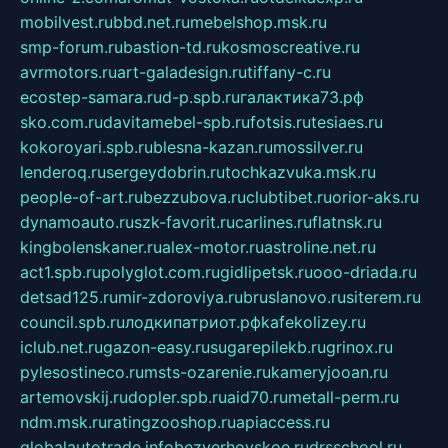
mobilvest.ru
bbd.net.ru
mebelshop.msk.ru
smp-forum.ru
bastion-td.ru
kosmoscreative.ru
avrmotors.ru
art-galadesign.ru
tiffany-c.ru
ecostep-samara.ru
d-p.spb.ru
галактика73.рф
sko.com.ru
davitamebel-spb.ru
fotsis.ru
tesiaes.ru
kokoroyari.spb.ru
blesna-kazan.ru
mossilver.ru
lenderoq.ru
sergeydobrin.ru
tochkazvuka.msk.ru
people-of-art.ru
bezzubova.ru
clubtibet.ru
orior-aks.ru
dynamoauto.ru
szk-favorit.ru
carlines.ru
flatnsk.ru
kingbolenskaner.ru
alex-motor.ru
astroline.net.ru
act1.spb.ru
polyglot.com.ru
gidlipetsk.ru
ooo-driada.ru
detsad125.ru
mir-zdoroviya.ru
bruslanovo.ru
siterem.ru
council.spb.ru
лодкипатриот.рф
kafekolizey.ru
iclub.net.ru
gazon-easy.ru
sugarepilekb.ru
grinox.ru
pylesostineco.ru
msts-ozarenie.ru
kameryjooan.ru
artemovskij.ru
dopler.spb.ru
aid70.ru
metall-perm.ru
ndm.msk.ru
ratingzooshop.ru
apiaccess.ru
globalautotrade.info
bezverhovskoe.ru
drsschool.ru