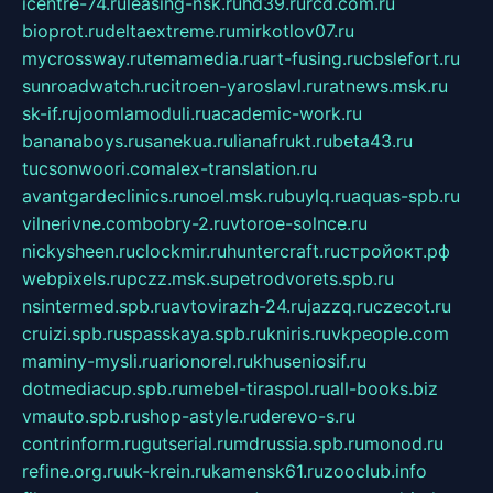
icentre-74.ru
leasing-nsk.ru
hd39.ru
rcd.com.ru
bioprot.ru
deltaextreme.ru
mirkotlov07.ru
mycrossway.ru
temamedia.ru
art-fusing.ru
cbslefort.ru
sunroadwatch.ru
citroen-yaroslavl.ru
ratnews.msk.ru
sk-if.ru
joomlamoduli.ru
academic-work.ru
bananaboys.ru
sanekua.ru
lianafrukt.ru
beta43.ru
tucsonwoori.com
alex-translation.ru
avantgardeclinics.ru
noel.msk.ru
buylq.ru
aquas-spb.ru
vilnerivne.com
bobry-2.ru
vtoroe-solnce.ru
nickysheen.ru
clockmir.ru
huntercraft.ru
стройокт.рф
webpixels.ru
pczz.msk.su
petrodvorets.spb.ru
nsintermed.spb.ru
avtovirazh-24.ru
jazzq.ru
czecot.ru
cruizi.spb.ru
spasskaya.spb.ru
kniris.ru
vkpeople.com
maminy-mysli.ru
arionorel.ru
khuseniosif.ru
dotmediacup.spb.ru
mebel-tiraspol.ru
all-books.biz
vmauto.spb.ru
shop-astyle.ru
derevo-s.ru
contrinform.ru
gutserial.ru
mdrussia.spb.ru
monod.ru
refine.org.ru
uk-krein.ru
kamensk61.ru
zooclub.info