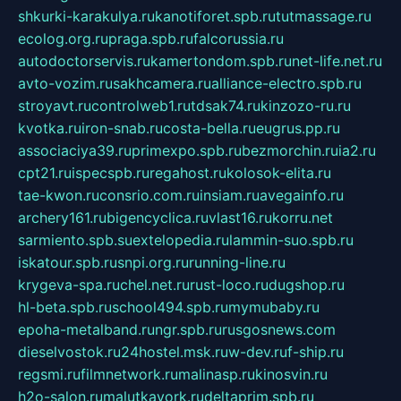
shkurki-karakulya.ru
kanotiforet.spb.ru
tutmassage.ru
ecolog.org.ru
praga.spb.ru
falcorussia.ru
autodoctorservis.ru
kamertondom.spb.ru
net-life.net.ru
avto-vozim.ru
sakhcamera.ru
alliance-electro.spb.ru
stroyavt.ru
controlweb1.ru
tdsak74.ru
kinzozo-ru.ru
kvotka.ru
iron-snab.ru
costa-bella.ru
eugrus.pp.ru
associaciya39.ru
primexpo.spb.ru
bezmorchin.ru
ia2.ru
cpt21.ru
ispecspb.ru
regahost.ru
kolosok-elita.ru
tae-kwon.ru
consrio.com.ru
insiam.ru
avegainfo.ru
archery161.ru
bigencyclica.ru
vlast16.ru
korru.net
sarmiento.spb.su
extelopedia.ru
lammin-suo.spb.ru
iskatour.spb.ru
snpi.org.ru
running-line.ru
krygeva-spa.ru
chel.net.ru
rust-loco.ru
dugshop.ru
hl-beta.spb.ru
school494.spb.ru
mymubaby.ru
epoha-metalband.ru
ngr.spb.ru
rusgosnews.com
dieselvostok.ru
24hostel.msk.ru
w-dev.ru
f-ship.ru
regsmi.ru
filmnetwork.ru
malinasp.ru
kinosvin.ru
h2o-salon.ru
malutkayork.ru
deltaprim.spb.ru