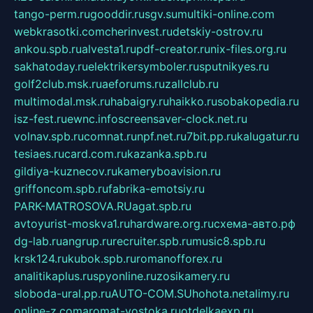
tango-perm.ru
gooddir.ru
sgv.su
multiki-online.com
webkrasotki.com
cherinvest.ru
detskiy-ostrov.ru
ankou.spb.ru
alvesta1.ru
pdf-creator.ru
nix-files.org.ru
sakhatoday.ru
elektrikersymboler.ru
sputnikyes.ru
golf2club.msk.ru
aeforums.ru
zallclub.ru
multimodal.msk.ru
habaigry.ru
haikko.ru
sobakopedia.ru
isz-fest.ru
ewnc.info
screensaver-clock.net.ru
volnav.spb.ru
comnat.ru
npf.net.ru
7bit.pp.ru
kalugatur.ru
tesiaes.ru
card.com.ru
kazanka.spb.ru
gildiya-kuznecov.ru
kameryboavision.ru
griffoncom.spb.ru
fabrika-emotsiy.ru
PARK-MATROSOVA.RU
agat.spb.ru
avtoyurist-moskva1.ru
hardware.org.ru
схема-авто.рф
dg-lab.ru
angrup.ru
recruiter.spb.ru
music8.spb.ru
krsk124.ru
kubok.spb.ru
romanofforex.ru
analitikaplus.ru
spyonline.ru
zosikamery.ru
sloboda-ural.pp.ru
AUTO-COM.SU
hohota.net
alimy.ru
online-z.com
aromat-vostoka.ru
otdelkaexp.ru