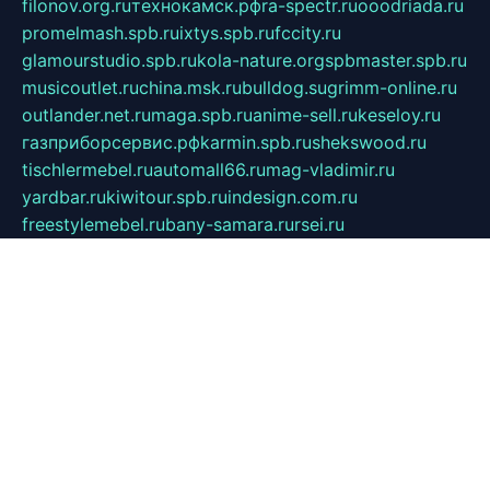
filonov.org.ru
технокамск.рф
ra-spectr.ru
ooodriada.ru
promelmash.spb.ru
ixtys.spb.ru
fccity.ru
glamourstudio.spb.ru
kola-nature.org
spbmaster.spb.ru
musicoutlet.ru
china.msk.ru
bulldog.su
grimm-online.ru
outlander.net.ru
maga.spb.ru
anime-sell.ru
keseloy.ru
газприборсервис.рф
karmin.spb.ru
shekswood.ru
tischlermebel.ru
automall66.ru
mag-vladimir.ru
yardbar.ru
kiwitour.spb.ru
indesign.com.ru
freestylemebel.ru
bany-samara.ru
rsei.ru
naidisvoyput.ru
mgsn-invest.ru
ipkamerasannce.ru
alicante-house.ru
ibelka74.ru
cozyhouse.info
vlkargalev-studio.ru
700mb.ru
figura-ufa.ru
alina-live.ru
belarusiannews.ru
womenknow.ru
dos-vniimk.ru
sega.net.ru
dv.net.ru
phenomenonsofhistory.com
telesputnik.net.ru
wall.pp.ru
pylesosroidmi.ru
gtc-clan.ru
cligs.ru
bibikazap.ru
popova.org.ru
netwhistler.spb.ru
bellvil.ru
bonzon.ru
iss-vladik.ru
defiparis.net.ru
las-gryzas.ru
amku.ru