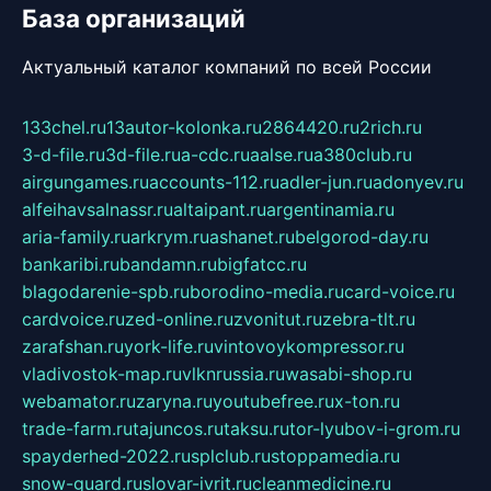
База организаций
Актуальный каталог компаний по всей России
133chel.ru
13autor-kolonka.ru
2864420.ru
2rich.ru
3-d-file.ru
3d-file.ru
a-cdc.ru
aalse.ru
a380club.ru
airgungames.ru
accounts-112.ru
adler-jun.ru
adonyev.ru
alfeihavsalnassr.ru
altaipant.ru
argentinamia.ru
aria-family.ru
arkrym.ru
ashanet.ru
belgorod-day.ru
bankaribi.ru
bandamn.ru
bigfatcc.ru
blagodarenie-spb.ru
borodino-media.ru
card-voice.ru
cardvoice.ru
zed-online.ru
zvonitut.ru
zebra-tlt.ru
zarafshan.ru
york-life.ru
vintovoykompressor.ru
vladivostok-map.ru
vlknrussia.ru
wasabi-shop.ru
webamator.ru
zaryna.ru
youtubefree.ru
x-ton.ru
trade-farm.ru
tajuncos.ru
taksu.ru
tor-lyubov-i-grom.ru
spayderhed-2022.ru
splclub.ru
stoppamedia.ru
snow-guard.ru
slovar-ivrit.ru
cleanmedicine.ru