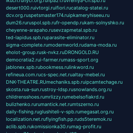
ikuch.ru
nycr.org.ru
npa21.ru
vremya-ch.spb.ru
desert000.ru
ivtorgi.ru
ifiori.ru
catalog-statei.ru
dcv.org.ru
spetsmaster174.ru
ipkameryhiseeu.ru
dum26.ru
ruspol.spb.ru
fr-opendp.ru
kam-solnyshko.ru
cheyenne-arapaho.ru
sevzapmetal.spb.ru
ted-lapidus.spb.ru
parasite-eliminator.ru
sigma-complete.ru
modernworld.ru
dama-moda.ru
eholot-group.ru
sk-nvkz.ru
DRONGOLD.RU
democratia2.ru
i-farmer.ru
mass-sport.org
jablonex.spb.ru
bookmess.ru
linkword.ru
refineua.com.ru
cs-spec.net.ru
altay-mebel.ru
DNK-THEATRE.RU
mechaniks.spb.ru
ipcamtechage.ru
skosta.ru
a-sun.ru
stroy-ldsp.ru
snowlands.org.ru
childrensshoes.ru
mrlizzy.ru
mebelsofiakrd.ru
bulizhenko.ru
rumantick.net.ru
mtszerno.ru
daily-fishing.ru
glushiteli-v-spb.ru
megasat.org.ru
localization.net.ru
flyingfish.pp.ru
ds5teremok.ru
aclib.spb.ru
komissionka30.ru
mag-profit.ru