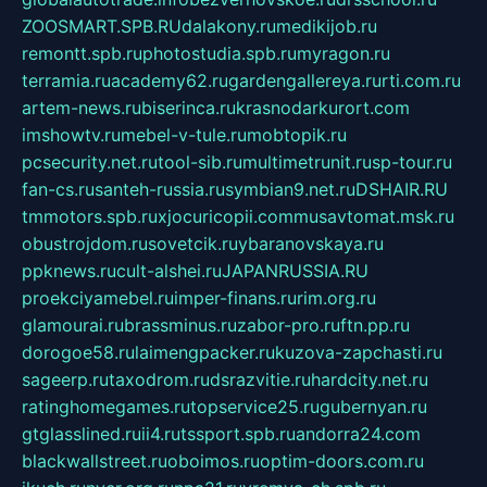
ZOOSMART.SPB.RU
dalakony.ru
medikijob.ru
remontt.spb.ru
photostudia.spb.ru
myragon.ru
terramia.ru
academy62.ru
gardengallereya.ru
rti.com.ru
artem-news.ru
biserinca.ru
krasnodarkurort.com
imshowtv.ru
mebel-v-tule.ru
mobtopik.ru
pcsecurity.net.ru
tool-sib.ru
multimetrunit.ru
sp-tour.ru
fan-cs.ru
santeh-russia.ru
symbian9.net.ru
DSHAIR.RU
tmmotors.spb.ru
xjocuricopii.com
musavtomat.msk.ru
obustrojdom.ru
sovetcik.ru
ybaranovskaya.ru
ppknews.ru
cult-alshei.ru
JAPANRUSSIA.RU
proekciyamebel.ru
imper-finans.ru
rim.org.ru
glamourai.ru
brassminus.ru
zabor-pro.ru
ftn.pp.ru
dorogoe58.ru
laimengpacker.ru
kuzova-zapchasti.ru
sageerp.ru
taxodrom.ru
dsrazvitie.ru
hardcity.net.ru
ratinghomegames.ru
topservice25.ru
gubernyan.ru
gtglasslined.ru
ii4.ru
tssport.spb.ru
andorra24.com
blackwallstreet.ru
oboimos.ru
optim-doors.com.ru