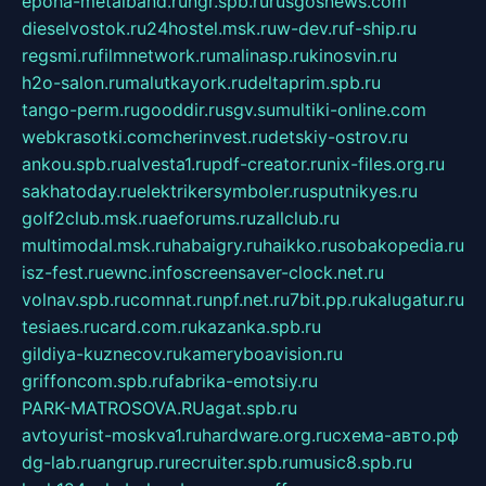
epoha-metalband.ru
ngr.spb.ru
rusgosnews.com
dieselvostok.ru
24hostel.msk.ru
w-dev.ru
f-ship.ru
regsmi.ru
filmnetwork.ru
malinasp.ru
kinosvin.ru
h2o-salon.ru
malutkayork.ru
deltaprim.spb.ru
tango-perm.ru
gooddir.ru
sgv.su
multiki-online.com
webkrasotki.com
cherinvest.ru
detskiy-ostrov.ru
ankou.spb.ru
alvesta1.ru
pdf-creator.ru
nix-files.org.ru
sakhatoday.ru
elektrikersymboler.ru
sputnikyes.ru
golf2club.msk.ru
aeforums.ru
zallclub.ru
multimodal.msk.ru
habaigry.ru
haikko.ru
sobakopedia.ru
isz-fest.ru
ewnc.info
screensaver-clock.net.ru
volnav.spb.ru
comnat.ru
npf.net.ru
7bit.pp.ru
kalugatur.ru
tesiaes.ru
card.com.ru
kazanka.spb.ru
gildiya-kuznecov.ru
kameryboavision.ru
griffoncom.spb.ru
fabrika-emotsiy.ru
PARK-MATROSOVA.RU
agat.spb.ru
avtoyurist-moskva1.ru
hardware.org.ru
схема-авто.рф
dg-lab.ru
angrup.ru
recruiter.spb.ru
music8.spb.ru