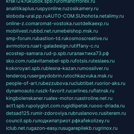
krsk124.ru
kubok.spb.ru
romanofforex.ru
analitikaplus.ru
spyonline.ru
zosikamery.ru
sloboda-ural.pp.ru
AUTO-COM.SU
hohota.net
alimy.ru
online-z.com
aromat-vostoka.ru
otdelkaexp.ru
mobilvest.ru
bbd.net.ru
mebelshop.msk.ru
smp-forum.ru
bastion-td.ru
kosmoscreative.ru
avrmotors.ru
art-galadesign.ru
tiffany-c.ru
ecostep-samara.ru
d-p.spb.ru
галактика73.рф
sko.com.ru
davitamebel-spb.ru
fotsis.ru
tesiaes.ru
kokoroyari.spb.ru
blesna-kazan.ru
mossilver.ru
lenderoq.ru
sergeydobrin.ru
tochkazvuka.msk.ru
people-of-art.ru
bezzubova.ru
clubtibet.ru
orior-aks.ru
dynamoauto.ru
szk-favorit.ru
carlines.ru
flatnsk.ru
kingbolenskaner.ru
alex-motor.ru
astroline.net.ru
act1.spb.ru
polyglot.com.ru
gidlipetsk.ru
ooo-driada.ru
detsad125.ru
mir-zdoroviya.ru
bruslanovo.ru
siterem.ru
council.spb.ru
лодкипатриот.рф
kafekolizey.ru
iclub.net.ru
gazon-easy.ru
sugarepilekb.ru
grinox.ru