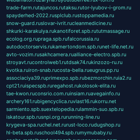
trade-farm.ru
tajuncos.ru
taksu.ru
tor-lyubov-i-grom.ru
spayderhed-2022.ru
splclub.ru
stoppamedia.ru
snow-guard.ru
slovar-ivrit.ru
cleanmedicine.ru
shkurki-karakulya.ru
kanotiforet.spb.ru
tutmassage.ru
ecolog.org.ru
praga.spb.ru
falcorussia.ru
autodoctorservis.ru
kamertondom.spb.ru
net-life.net.ru
avto-vozim.ru
sakhcamera.ru
alliance-electro.spb.ru
stroyavt.ru
controlweb1.ru
tdsak74.ru
kinzozo-ru.ru
kvotka.ru
iron-snab.ru
costa-bella.ru
eugrus.pp.ru
associaciya39.ru
primexpo.spb.ru
bezmorchin.ru
ia2.ru
cpt21.ru
ispecspb.ru
regahost.ru
kolosok-elita.ru
tae-kwon.ru
consrio.com.ru
insiam.ru
avegainfo.ru
archery161.ru
bigencyclica.ru
vlast16.ru
korru.net
sarmiento.spb.su
extelopedia.ru
lammin-suo.spb.ru
iskatour.spb.ru
snpi.org.ru
running-line.ru
krygeva-spa.ru
chel.net.ru
rust-loco.ru
dugshop.ru
hl-beta.spb.ru
school494.spb.ru
mymubaby.ru