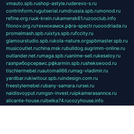
vmauto.spb.ru
shop-astyle.ru
derevo-s.ru
contrinform.ru
gutserial.ru
mdrussia.spb.ru
monod.ru
refine.org.ru
uk-krein.ru
kamensk61.ru
zooclub.info
filonov.org.ru
технокамск.рф
ra-spectr.ru
ooodriada.ru
promelmash.spb.ru
ixtys.spb.ru
fccity.ru
glamourstudio.spb.ru
kola-nature.org
spbmaster.spb.ru
musicoutlet.ru
china.msk.ru
bulldog.su
grimm-online.ru
outlander.net.ru
maga.spb.ru
anime-sell.ru
keseloy.ru
газприборсервис.рф
karmin.spb.ru
shekswood.ru
tischlermebel.ru
automall66.ru
mag-vladimir.ru
yardbar.ru
kiwitour.spb.ru
indesign.com.ru
freestylemebel.ru
bany-samara.ru
rsei.ru
naidisvoyput.ru
mgsn-invest.ru
ipkamerasannce.ru
alicante-house.ru
ibelka74.ru
cozyhouse.info
vlkargalev-studio.ru
700mb.ru
figura-ufa.ru
alina-live.ru
belarusiannews.ru
womenknow.ru
dos-vniimk.ru
sega.net.ru
dv.net.ru
phenomenonsofhistory.com
telesputnik.net.ru
wall.pp.ru
pylesosroidmi.ru