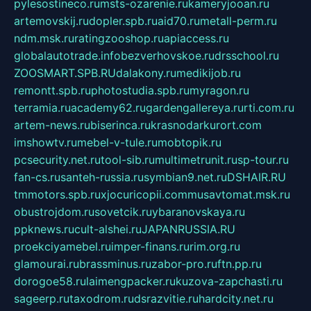
pylesostineco.ru
msts-ozarenie.ru
kameryjooan.ru
artemovskij.ru
dopler.spb.ru
aid70.ru
metall-perm.ru
ndm.msk.ru
ratingzooshop.ru
apiaccess.ru
globalautotrade.info
bezverhovskoe.ru
drsschool.ru
ZOOSMART.SPB.RU
dalakony.ru
medikijob.ru
remontt.spb.ru
photostudia.spb.ru
myragon.ru
terramia.ru
academy62.ru
gardengallereya.ru
rti.com.ru
artem-news.ru
biserinca.ru
krasnodarkurort.com
imshowtv.ru
mebel-v-tule.ru
mobtopik.ru
pcsecurity.net.ru
tool-sib.ru
multimetrunit.ru
sp-tour.ru
fan-cs.ru
santeh-russia.ru
symbian9.net.ru
DSHAIR.RU
tmmotors.spb.ru
xjocuricopii.com
musavtomat.msk.ru
obustrojdom.ru
sovetcik.ru
ybaranovskaya.ru
ppknews.ru
cult-alshei.ru
JAPANRUSSIA.RU
proekciyamebel.ru
imper-finans.ru
rim.org.ru
glamourai.ru
brassminus.ru
zabor-pro.ru
ftn.pp.ru
dorogoe58.ru
laimengpacker.ru
kuzova-zapchasti.ru
sageerp.ru
taxodrom.ru
dsrazvitie.ru
hardcity.net.ru