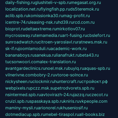
daily-fishing.ru
glushiteli-v-spb.ru
megasat.org.ru
localization.net.ru
flyingfish.pp.ru
ds5teremok.ru
aclib.spb.ru
komissionka30.ru
mag-profit.ru
icentre-74.ru
leasing-nsk.ru
hd39.ru
rcd.com.ru
bioprot.ru
deltaextreme.ru
mirkotlov07.ru
mycrossway.ru
temamedia.ru
art-fusing.ru
cbslefort.ru
sunroadwatch.ru
citroen-yaroslavl.ru
ratnews.msk.ru
sk-if.ru
joomlamoduli.ru
academic-work.ru
bananaboys.ru
sanekua.ru
lianafrukt.ru
beta43.ru
tucsonwoori.com
alex-translation.ru
avantgardeclinics.ru
noel.msk.ru
buylq.ru
aquas-spb.ru
vilnerivne.com
bobry-2.ru
vtoroe-solnce.ru
nickysheen.ru
clockmir.ru
huntercraft.ru
стройокт.рф
webpixels.ru
pczz.msk.su
petrodvorets.spb.ru
nsintermed.spb.ru
avtovirazh-24.ru
jazzq.ru
czecot.ru
cruizi.spb.ru
spasskaya.spb.ru
kniris.ru
vkpeople.com
maminy-mysli.ru
arionorel.ru
khuseniosif.ru
dotmediacup.spb.ru
mebel-tiraspol.ru
all-books.biz