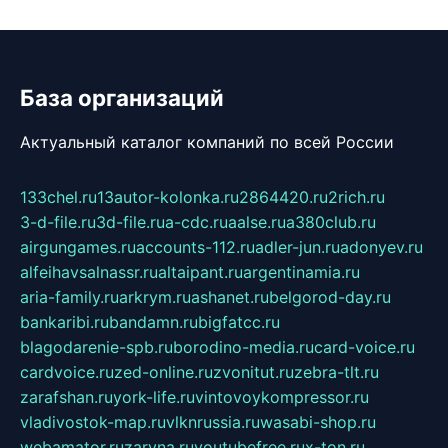
База организаций
Актуальный каталог компаний по всей России
133chel.ru
13autor-kolonka.ru
2864420.ru
2rich.ru
3-d-file.ru
3d-file.ru
a-cdc.ru
aalse.ru
a380club.ru
airgungames.ru
accounts-112.ru
adler-jun.ru
adonyev.ru
alfeihavsalnassr.ru
altaipant.ru
argentinamia.ru
aria-family.ru
arkrym.ru
ashanet.ru
belgorod-day.ru
bankaribi.ru
bandamn.ru
bigfatcc.ru
blagodarenie-spb.ru
borodino-media.ru
card-voice.ru
cardvoice.ru
zed-online.ru
zvonitut.ru
zebra-tlt.ru
zarafshan.ru
york-life.ru
vintovoykompressor.ru
vladivostok-map.ru
vlknrussia.ru
wasabi-shop.ru
webamator.ru
zaryna.ru
youtubefree.ru
x-ton.ru