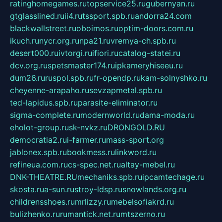
ratinghomegames.ru
topservice25.ru
gubernyan.ru
gtglasslined.ru
ii4.ru
tssport.spb.ru
andorra24.com
blackwallstreet.ru
oboimos.ru
optim-doors.com.ru
ikuch.ru
nycr.org.ru
npa21.ru
vremya-ch.spb.ru
desert000.ru
ivtorgi.ru
ifiori.ru
catalog-statei.ru
dcv.org.ru
spetsmaster174.ru
ipkameryhiseeu.ru
dum26.ru
ruspol.spb.ru
fr-opendp.ru
kam-solnyshko.ru
cheyenne-arapaho.ru
sevzapmetal.spb.ru
ted-lapidus.spb.ru
parasite-eliminator.ru
sigma-complete.ru
modernworld.ru
dama-moda.ru
eholot-group.ru
sk-nvkz.ru
DRONGOLD.RU
democratia2.ru
i-farmer.ru
mass-sport.org
jablonex.spb.ru
bookmess.ru
linkword.ru
refineua.com.ru
cs-spec.net.ru
altay-mebel.ru
DNK-THEATRE.RU
mechaniks.spb.ru
ipcamtechage.ru
skosta.ru
a-sun.ru
stroy-ldsp.ru
snowlands.org.ru
childrensshoes.ru
mrlizzy.ru
mebelsofiakrd.ru
bulizhenko.ru
rumantick.net.ru
mtszerno.ru