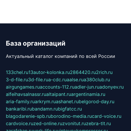
База организаций
Актуальный каталог компаний по всей России
133chel.ru
13autor-kolonka.ru
2864420.ru
2rich.ru
3-d-file.ru
3d-file.ru
a-cdc.ru
aalse.ru
a380club.ru
airgungames.ru
accounts-112.ru
adler-jun.ru
adonyev.ru
alfeihavsalnassr.ru
altaipant.ru
argentinamia.ru
aria-family.ru
arkrym.ru
ashanet.ru
belgorod-day.ru
bankaribi.ru
bandamn.ru
bigfatcc.ru
blagodarenie-spb.ru
borodino-media.ru
card-voice.ru
cardvoice.ru
zed-online.ru
zvonitut.ru
zebra-tlt.ru
zarafshan.ru
york-life.ru
vintovoykompressor.ru