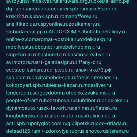
avtoyurist-moskva1.ru
hardware.org.ru
схема-авто.рф
dg-lab.ru
angrup.ru
recruiter.spb.ru
music8.spb.ru
krsk124.ru
kubok.spb.ru
romanofforex.ru
analitikaplus.ru
spyonline.ru
zosikamery.ru
sloboda-ural.pp.ru
AUTO-COM.SU
hohota.net
alimy.ru
online-z.com
aromat-vostoka.ru
otdelkaexp.ru
mobilvest.ru
bbd.net.ru
mebelshop.msk.ru
smp-forum.ru
bastion-td.ru
kosmoscreative.ru
avrmotors.ru
art-galadesign.ru
tiffany-c.ru
ecostep-samara.ru
d-p.spb.ru
галактика73.рф
sko.com.ru
davitamebel-spb.ru
fotsis.ru
tesiaes.ru
kokoroyari.spb.ru
blesna-kazan.ru
mossilver.ru
lenderoq.ru
sergeydobrin.ru
tochkazvuka.msk.ru
people-of-art.ru
bezzubova.ru
clubtibet.ru
orior-aks.ru
dynamoauto.ru
szk-favorit.ru
carlines.ru
flatnsk.ru
kingbolenskaner.ru
alex-motor.ru
astroline.net.ru
act1.spb.ru
polyglot.com.ru
gidlipetsk.ru
ooo-driada.ru
detsad125.ru
mir-zdoroviya.ru
bruslanovo.ru
siterem.ru