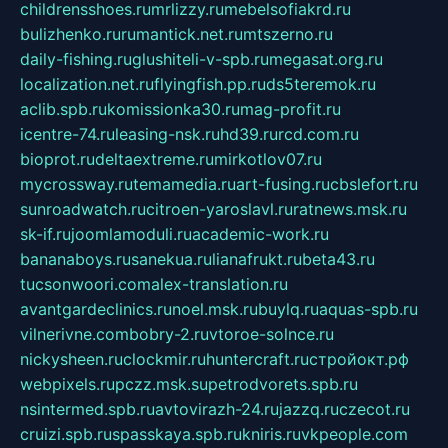
childrensshoes.ru
mrlizzy.ru
mebelsofiakrd.ru
bulizhenko.ru
rumantick.net.ru
mtszerno.ru
daily-fishing.ru
glushiteli-v-spb.ru
megasat.org.ru
localization.net.ru
flyingfish.pp.ru
ds5teremok.ru
aclib.spb.ru
komissionka30.ru
mag-profit.ru
icentre-74.ru
leasing-nsk.ru
hd39.ru
rcd.com.ru
bioprot.ru
deltaextreme.ru
mirkotlov07.ru
mycrossway.ru
temamedia.ru
art-fusing.ru
cbslefort.ru
sunroadwatch.ru
citroen-yaroslavl.ru
ratnews.msk.ru
sk-if.ru
joomlamoduli.ru
academic-work.ru
bananaboys.ru
sanekua.ru
lianafrukt.ru
beta43.ru
tucsonwoori.com
alex-translation.ru
avantgardeclinics.ru
noel.msk.ru
buylq.ru
aquas-spb.ru
vilnerivne.com
bobry-2.ru
vtoroe-solnce.ru
nickysheen.ru
clockmir.ru
huntercraft.ru
стройокт.рф
webpixels.ru
pczz.msk.su
petrodvorets.spb.ru
nsintermed.spb.ru
avtovirazh-24.ru
jazzq.ru
czecot.ru
cruizi.spb.ru
spasskaya.spb.ru
kniris.ru
vkpeople.com