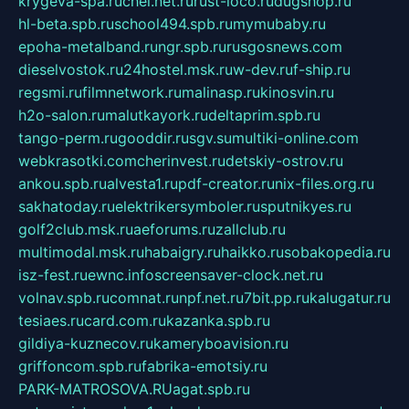
krygeva-spa.ru
chel.net.ru
rust-loco.ru
dugshop.ru
hl-beta.spb.ru
school494.spb.ru
mymubaby.ru
epoha-metalband.ru
ngr.spb.ru
rusgosnews.com
dieselvostok.ru
24hostel.msk.ru
w-dev.ru
f-ship.ru
regsmi.ru
filmnetwork.ru
malinasp.ru
kinosvin.ru
h2o-salon.ru
malutkayork.ru
deltaprim.spb.ru
tango-perm.ru
gooddir.ru
sgv.su
multiki-online.com
webkrasotki.com
cherinvest.ru
detskiy-ostrov.ru
ankou.spb.ru
alvesta1.ru
pdf-creator.ru
nix-files.org.ru
sakhatoday.ru
elektrikersymboler.ru
sputnikyes.ru
golf2club.msk.ru
aeforums.ru
zallclub.ru
multimodal.msk.ru
habaigry.ru
haikko.ru
sobakopedia.ru
isz-fest.ru
ewnc.info
screensaver-clock.net.ru
volnav.spb.ru
comnat.ru
npf.net.ru
7bit.pp.ru
kalugatur.ru
tesiaes.ru
card.com.ru
kazanka.spb.ru
gildiya-kuznecov.ru
kameryboavision.ru
griffoncom.spb.ru
fabrika-emotsiy.ru
PARK-MATROSOVA.RU
agat.spb.ru