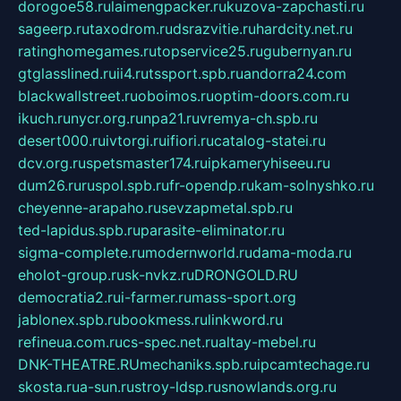
dorogoe58.ru
laimengpacker.ru
kuzova-zapchasti.ru
sageerp.ru
taxodrom.ru
dsrazvitie.ru
hardcity.net.ru
ratinghomegames.ru
topservice25.ru
gubernyan.ru
gtglasslined.ru
ii4.ru
tssport.spb.ru
andorra24.com
blackwallstreet.ru
oboimos.ru
optim-doors.com.ru
ikuch.ru
nycr.org.ru
npa21.ru
vremya-ch.spb.ru
desert000.ru
ivtorgi.ru
ifiori.ru
catalog-statei.ru
dcv.org.ru
spetsmaster174.ru
ipkameryhiseeu.ru
dum26.ru
ruspol.spb.ru
fr-opendp.ru
kam-solnyshko.ru
cheyenne-arapaho.ru
sevzapmetal.spb.ru
ted-lapidus.spb.ru
parasite-eliminator.ru
sigma-complete.ru
modernworld.ru
dama-moda.ru
eholot-group.ru
sk-nvkz.ru
DRONGOLD.RU
democratia2.ru
i-farmer.ru
mass-sport.org
jablonex.spb.ru
bookmess.ru
linkword.ru
refineua.com.ru
cs-spec.net.ru
altay-mebel.ru
DNK-THEATRE.RU
mechaniks.spb.ru
ipcamtechage.ru
skosta.ru
a-sun.ru
stroy-ldsp.ru
snowlands.org.ru