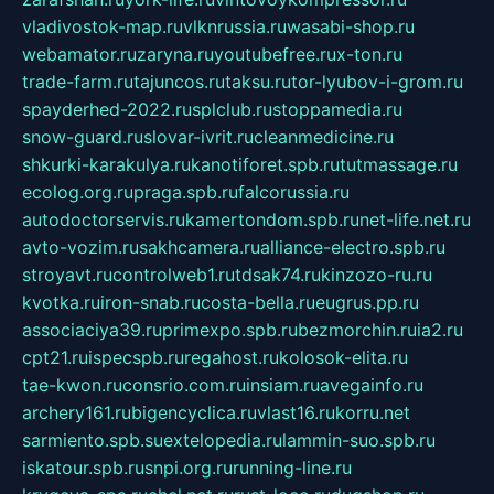
vladivostok-map.ru
vlknrussia.ru
wasabi-shop.ru
webamator.ru
zaryna.ru
youtubefree.ru
x-ton.ru
trade-farm.ru
tajuncos.ru
taksu.ru
tor-lyubov-i-grom.ru
spayderhed-2022.ru
splclub.ru
stoppamedia.ru
snow-guard.ru
slovar-ivrit.ru
cleanmedicine.ru
shkurki-karakulya.ru
kanotiforet.spb.ru
tutmassage.ru
ecolog.org.ru
praga.spb.ru
falcorussia.ru
autodoctorservis.ru
kamertondom.spb.ru
net-life.net.ru
avto-vozim.ru
sakhcamera.ru
alliance-electro.spb.ru
stroyavt.ru
controlweb1.ru
tdsak74.ru
kinzozo-ru.ru
kvotka.ru
iron-snab.ru
costa-bella.ru
eugrus.pp.ru
associaciya39.ru
primexpo.spb.ru
bezmorchin.ru
ia2.ru
cpt21.ru
ispecspb.ru
regahost.ru
kolosok-elita.ru
tae-kwon.ru
consrio.com.ru
insiam.ru
avegainfo.ru
archery161.ru
bigencyclica.ru
vlast16.ru
korru.net
sarmiento.spb.su
extelopedia.ru
lammin-suo.spb.ru
iskatour.spb.ru
snpi.org.ru
running-line.ru