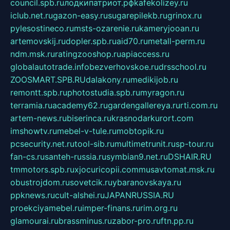
council.spb.ru
лодкипатриот.рф
kafekolizey.ru
iclub.net.ru
gazon-easy.ru
sugarepilekb.ru
grinox.ru
pylesostineco.ru
msts-ozarenie.ru
kameryjooan.ru
artemovskij.ru
dopler.spb.ru
aid70.ru
metall-perm.ru
ndm.msk.ru
ratingzooshop.ru
apiaccess.ru
globalautotrade.info
bezverhovskoe.ru
drsschool.ru
ZOOSMART.SPB.RU
dalakony.ru
medikijob.ru
remontt.spb.ru
photostudia.spb.ru
myragon.ru
terramia.ru
academy62.ru
gardengallereya.ru
rti.com.ru
artem-news.ru
biserinca.ru
krasnodarkurort.com
imshowtv.ru
mebel-v-tule.ru
mobtopik.ru
pcsecurity.net.ru
tool-sib.ru
multimetrunit.ru
sp-tour.ru
fan-cs.ru
santeh-russia.ru
symbian9.net.ru
DSHAIR.RU
tmmotors.spb.ru
xjocuricopii.com
musavtomat.msk.ru
obustrojdom.ru
sovetcik.ru
ybaranovskaya.ru
ppknews.ru
cult-alshei.ru
JAPANRUSSIA.RU
proekciyamebel.ru
imper-finans.ru
rim.org.ru
glamourai.ru
brassminus.ru
zabor-pro.ru
ftn.pp.ru