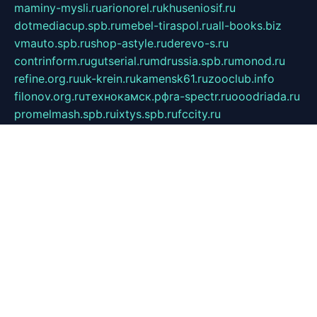
maminy-mysli.ru
arionorel.ru
khuseniosif.ru
dotmediacup.spb.ru
mebel-tiraspol.ru
all-books.biz
vmauto.spb.ru
shop-astyle.ru
derevo-s.ru
contrinform.ru
gutserial.ru
mdrussia.spb.ru
monod.ru
refine.org.ru
uk-krein.ru
kamensk61.ru
zooclub.info
filonov.org.ru
технокамск.рф
ra-spectr.ru
ooodriada.ru
promelmash.spb.ru
ixtys.spb.ru
fccity.ru
glamourstudio.spb.ru
kola-nature.org
spbmaster.spb.ru
musicoutlet.ru
china.msk.ru
bulldog.su
grimm-online.ru
outlander.net.ru
maga.spb.ru
anime-sell.ru
keseloy.ru
газприборсервис.рф
karmin.spb.ru
shekswood.ru
tischlermebel.ru
automall66.ru
mag-vladimir.ru
yardbar.ru
kiwitour.spb.ru
indesign.com.ru
freestylemebel.ru
bany-samara.ru
rsei.ru
naidisvoyput.ru
mgsn-invest.ru
ipkamerasannce.ru
alicante-house.ru
ibelka74.ru
cozyhouse.info
vlkargalev-studio.ru
700mb.ru
figura-ufa.ru
alina-live.ru
belarusiannews.ru
womenknow.ru
dos-vniimk.ru