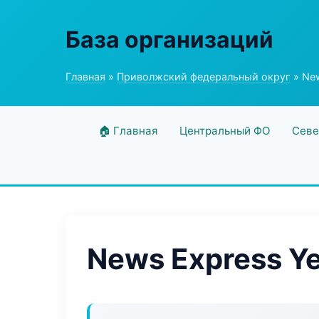
База организаций
Главная
»
Приволжский федеральный округ
» New
🏠 Главная
Центральный ФО
Севе
News Express Ye