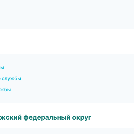
бы
е службы
ужбы
лжский федеральный округ