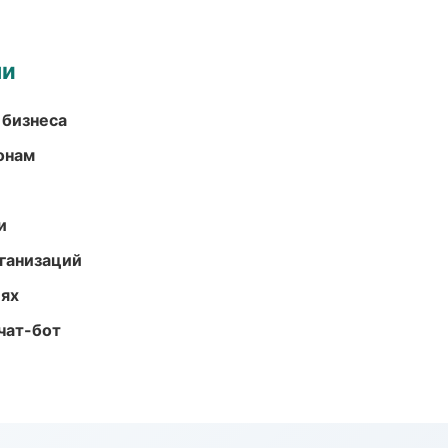
ми
 бизнеса
онам
и
ганизаций
иях
чат-бот