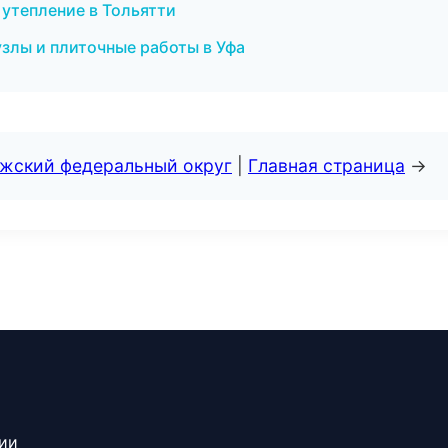
 утепление в Тольятти
лы и плиточные работы в Уфа
лжский федеральный округ
|
Главная страница
→
сии