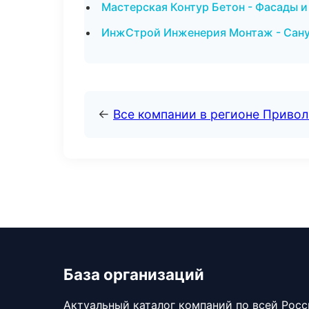
Мастерская Контур Бетон - Фасады и
ИнжСтрой Инженерия Монтаж - Сануз
←
Все компании в регионе Приво
База организаций
Актуальный каталог компаний по всей Рос