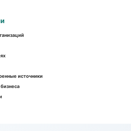
ми
ганизаций
иях
еренные источники
 бизнеса
и