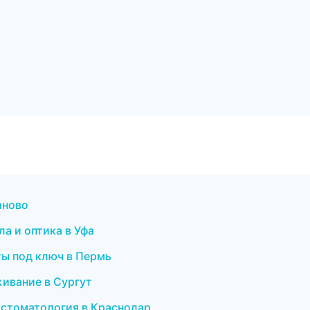
аново
ла и оптика в Уфа
ты под ключ в Пермь
живание в Сургут
я стоматология в Краснодар