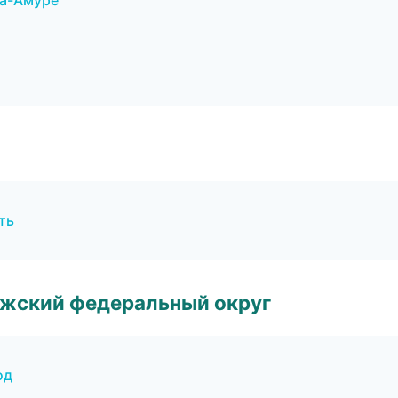
на-Амуре
ть
лжский федеральный округ
од