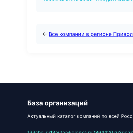
←
Все компании в регионе Приво
База организаций
Актуальный каталог компаний по всей Рос
133chel.ru
13autor-kolonka.ru
2864420.ru
2rich.