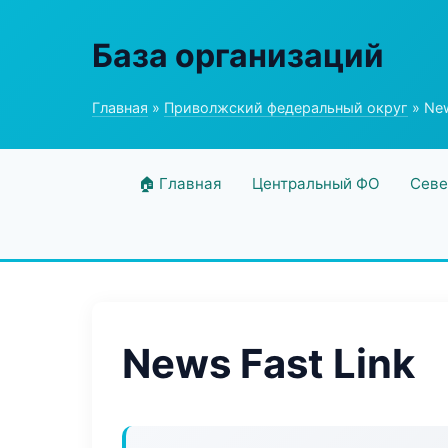
База организаций
Главная
»
Приволжский федеральный округ
» New
🏠 Главная
Центральный ФО
Севе
News Fast Link