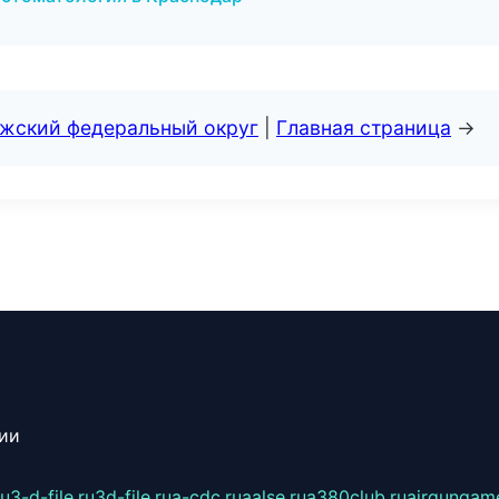
лжский федеральный округ
|
Главная страница
→
сии
ru
3-d-file.ru
3d-file.ru
a-cdc.ru
aalse.ru
a380club.ru
airgungame