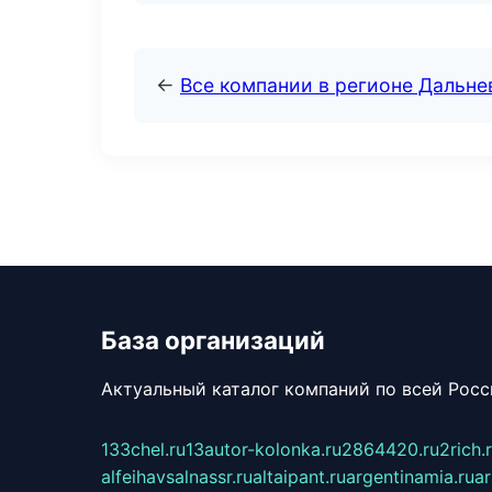
←
Все компании в регионе Дальн
База организаций
Актуальный каталог компаний по всей Рос
133chel.ru
13autor-kolonka.ru
2864420.ru
2rich.
alfeihavsalnassr.ru
altaipant.ru
argentinamia.ru
ar