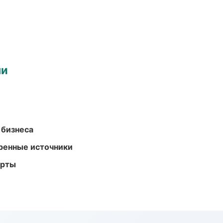
ми
 бизнеса
еренные источники
арты