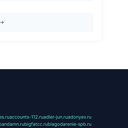
→
s.ru
accounts-112.ru
adler-jun.ru
adonyev.ru
bandamn.ru
bigfatcc.ru
blagodarenie-spb.ru