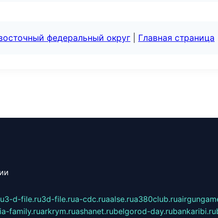
евосточный федеральный округ
|
Главная страница
сии
ru
3-d-file.ru
3d-file.ru
a-cdc.ru
aalse.ru
a380club.ru
airgungame
ia-family.ru
arkrym.ru
ashanet.ru
belgorod-day.ru
bankaribi.ru