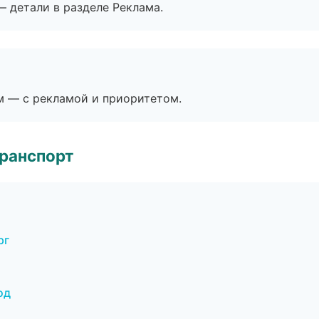
— детали в разделе Реклама.
м — с рекламой и приоритетом.
транспорт
рг
од