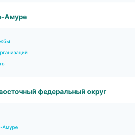
а-Амуре
ужбы
организаций
ть
евосточный федеральный округ
а-Амуре