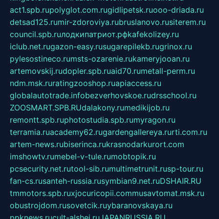
act1.spb.ru
polyglot.com.ru
gidlipetsk.ru
ooo-driada.ru
detsad125.ru
mir-zdoroviya.ru
bruslanovo.ru
siterem.ru
council.spb.ru
лодкипатриот.рф
kafekolizey.ru
iclub.net.ru
gazon-easy.ru
sugarepilekb.ru
grinox.ru
pylesostineco.ru
msts-ozarenie.ru
kameryjooan.ru
artemovskij.ru
dopler.spb.ru
aid70.ru
metall-perm.ru
ndm.msk.ru
ratingzooshop.ru
apiaccess.ru
globalautotrade.info
bezverhovskoe.ru
drsschool.ru
ZOOSMART.SPB.RU
dalakony.ru
medikijob.ru
remontt.spb.ru
photostudia.spb.ru
myragon.ru
terramia.ru
academy62.ru
gardengallereya.ru
rti.com.ru
artem-news.ru
biserinca.ru
krasnodarkurort.com
imshowtv.ru
mebel-v-tule.ru
mobtopik.ru
pcsecurity.net.ru
tool-sib.ru
multimetrunit.ru
sp-tour.ru
fan-cs.ru
santeh-russia.ru
symbian9.net.ru
DSHAIR.RU
tmmotors.spb.ru
xjocuricopii.com
musavtomat.msk.ru
obustrojdom.ru
sovetcik.ru
ybaranovskaya.ru
ppknews.ru
cult-alshei.ru
JAPANRUSSIA.RU