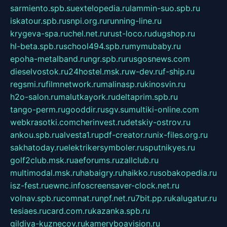
sarmiento.spb.su
extelopedia.ru
lammin-suo.spb.ru
iskatour.spb.ru
snpi.org.ru
running-line.ru
krygeva-spa.ru
chel.net.ru
rust-loco.ru
dugshop.ru
hl-beta.spb.ru
school494.spb.ru
mymubaby.ru
epoha-metalband.ru
ngr.spb.ru
rusgosnews.com
dieselvostok.ru
24hostel.msk.ru
w-dev.ru
f-ship.ru
regsmi.ru
filmnetwork.ru
malinasp.ru
kinosvin.ru
h2o-salon.ru
malutkayork.ru
deltaprim.spb.ru
tango-perm.ru
gooddir.ru
sgv.su
multiki-online.com
webkrasotki.com
cherinvest.ru
detskiy-ostrov.ru
ankou.spb.ru
alvesta1.ru
pdf-creator.ru
nix-files.org.ru
sakhatoday.ru
elektrikersymboler.ru
sputnikyes.ru
golf2club.msk.ru
aeforums.ru
zallclub.ru
multimodal.msk.ru
habaigry.ru
haikko.ru
sobakopedia.ru
isz-fest.ru
ewnc.info
screensaver-clock.net.ru
volnav.spb.ru
comnat.ru
npf.net.ru
7bit.pp.ru
kalugatur.ru
tesiaes.ru
card.com.ru
kazanka.spb.ru
gildiya-kuznecov.ru
kameryboavision.ru