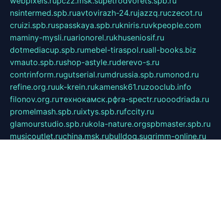
webpixels.ru
pczz.msk.su
petrodvorets.spb.ru
nsintermed.spb.ru
avtovirazh-24.ru
jazzq.ru
czecot.ru
cruizi.spb.ru
spasskaya.spb.ru
kniris.ru
vkpeople.com
maminy-mysli.ru
arionorel.ru
khuseniosif.ru
dotmediacup.spb.ru
mebel-tiraspol.ru
all-books.biz
vmauto.spb.ru
shop-astyle.ru
derevo-s.ru
contrinform.ru
gutserial.ru
mdrussia.spb.ru
monod.ru
refine.org.ru
uk-krein.ru
kamensk61.ru
zooclub.info
filonov.org.ru
технокамск.рф
ra-spectr.ru
ooodriada.ru
promelmash.spb.ru
ixtys.spb.ru
fccity.ru
glamourstudio.spb.ru
kola-nature.org
spbmaster.spb.ru
musicoutlet.ru
china.msk.ru
bulldog.su
grimm-online.ru
outlander.net.ru
maga.spb.ru
anime-sell.ru
keseloy.ru
газприборсервис.рф
karmin.spb.ru
shekswood.ru
tischlermebel.ru
automall66.ru
mag-vladimir.ru
yardbar.ru
kiwitour.spb.ru
indesign.com.ru
freestylemebel.ru
bany-samara.ru
rsei.ru
naidisvoyput.ru
mgsn-invest.ru
ipkamerasannce.ru