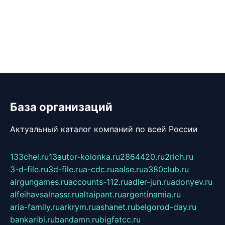
База организаций
Актуальный каталог компаний по всей России
133chel.ru
13autor-kolonka.ru
2864420.ru
2rich.ru
3-d-file.ru
3d-file.ru
a-cdc.ru
aalse.ru
a380club.ru
airgungames.ru
accounts-112.ru
adler-jun.ru
adonyev.ru
alfeihavsalnassr.ru
altaipant.ru
argentinamia.ru
aria-family.ru
arkrym.ru
ashanet.ru
belgorod-day.ru
bankaribi.ru
bandamn.ru
bigfatcc.ru