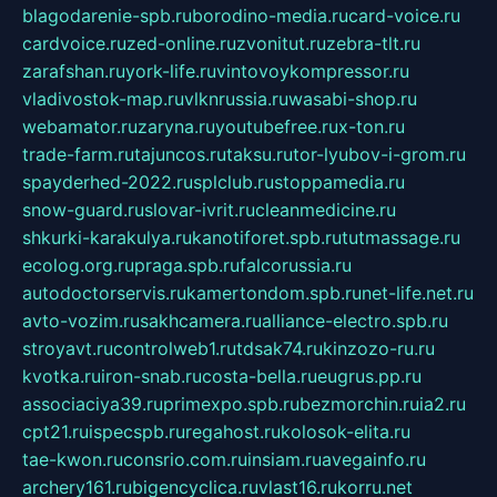
blagodarenie-spb.ru
borodino-media.ru
card-voice.ru
cardvoice.ru
zed-online.ru
zvonitut.ru
zebra-tlt.ru
zarafshan.ru
york-life.ru
vintovoykompressor.ru
vladivostok-map.ru
vlknrussia.ru
wasabi-shop.ru
webamator.ru
zaryna.ru
youtubefree.ru
x-ton.ru
trade-farm.ru
tajuncos.ru
taksu.ru
tor-lyubov-i-grom.ru
spayderhed-2022.ru
splclub.ru
stoppamedia.ru
snow-guard.ru
slovar-ivrit.ru
cleanmedicine.ru
shkurki-karakulya.ru
kanotiforet.spb.ru
tutmassage.ru
ecolog.org.ru
praga.spb.ru
falcorussia.ru
autodoctorservis.ru
kamertondom.spb.ru
net-life.net.ru
avto-vozim.ru
sakhcamera.ru
alliance-electro.spb.ru
stroyavt.ru
controlweb1.ru
tdsak74.ru
kinzozo-ru.ru
kvotka.ru
iron-snab.ru
costa-bella.ru
eugrus.pp.ru
associaciya39.ru
primexpo.spb.ru
bezmorchin.ru
ia2.ru
cpt21.ru
ispecspb.ru
regahost.ru
kolosok-elita.ru
tae-kwon.ru
consrio.com.ru
insiam.ru
avegainfo.ru
archery161.ru
bigencyclica.ru
vlast16.ru
korru.net