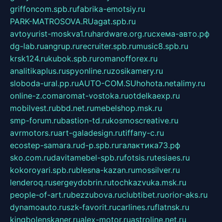
griffoncom.spb.ru
fabrika-emotsiy.ru
PARK-MATROSOVA.RU
agat.spb.ru
avtoyurist-moskva1.ru
hardware.org.ru
схема-авто.рф
dg-lab.ru
angrup.ru
recruiter.spb.ru
music8.spb.ru
krsk124.ru
kubok.spb.ru
romanofforex.ru
analitikaplus.ru
spyonline.ru
zosikamery.ru
sloboda-ural.pp.ru
AUTO-COM.SU
hohota.net
alimy.ru
online-z.com
aromat-vostoka.ru
otdelkaexp.ru
mobilvest.ru
bbd.net.ru
mebelshop.msk.ru
smp-forum.ru
bastion-td.ru
kosmoscreative.ru
avrmotors.ru
art-galadesign.ru
tiffany-c.ru
ecostep-samara.ru
d-p.spb.ru
галактика73.рф
sko.com.ru
davitamebel-spb.ru
fotsis.ru
tesiaes.ru
kokoroyari.spb.ru
blesna-kazan.ru
mossilver.ru
lenderoq.ru
sergeydobrin.ru
tochkazvuka.msk.ru
people-of-art.ru
bezzubova.ru
clubtibet.ru
orior-aks.ru
dynamoauto.ru
szk-favorit.ru
carlines.ru
flatnsk.ru
kingbolenskaner.ru
alex-motor.ru
astroline.net.ru