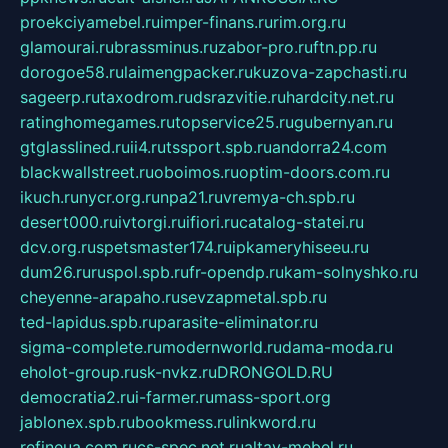
proekciyamebel.ru
imper-finans.ru
rim.org.ru
glamourai.ru
brassminus.ru
zabor-pro.ru
ftn.pp.ru
dorogoe58.ru
laimengpacker.ru
kuzova-zapchasti.ru
sageerp.ru
taxodrom.ru
dsrazvitie.ru
hardcity.net.ru
ratinghomegames.ru
topservice25.ru
gubernyan.ru
gtglasslined.ru
ii4.ru
tssport.spb.ru
andorra24.com
blackwallstreet.ru
oboimos.ru
optim-doors.com.ru
ikuch.ru
nycr.org.ru
npa21.ru
vremya-ch.spb.ru
desert000.ru
ivtorgi.ru
ifiori.ru
catalog-statei.ru
dcv.org.ru
spetsmaster174.ru
ipkameryhiseeu.ru
dum26.ru
ruspol.spb.ru
fr-opendp.ru
kam-solnyshko.ru
cheyenne-arapaho.ru
sevzapmetal.spb.ru
ted-lapidus.spb.ru
parasite-eliminator.ru
sigma-complete.ru
modernworld.ru
dama-moda.ru
eholot-group.ru
sk-nvkz.ru
DRONGOLD.RU
democratia2.ru
i-farmer.ru
mass-sport.org
jablonex.spb.ru
bookmess.ru
linkword.ru
refineua.com.ru
cs-spec.net.ru
altay-mebel.ru