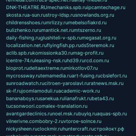
DNK-THEATRE.RU
mechaniks.spb.ru
ipcamtechage.ru
skosta.ru
a-sun.ru
stroy-ldsp.ru
snowlands.org.ru
childrensshoes.ru
mrlizzy.ru
mebelsofiakrd.ru
bulizhenko.ru
rumantick.net.ru
mtszerno.ru
daily-fishing.ru
glushiteli-v-spb.ru
megasat.org.ru
localization.net.ru
flyingfish.pp.ru
ds5teremok.ru
aclib.spb.ru
komissionka30.ru
mag-profit.ru
icentre-74.ru
leasing-nsk.ru
hd39.ru
rcd.com.ru
bioprot.ru
deltaextreme.ru
mirkotlov07.ru
mycrossway.ru
temamedia.ru
art-fusing.ru
cbslefort.ru
sunroadwatch.ru
citroen-yaroslavl.ru
ratnews.msk.ru
sk-if.ru
joomlamoduli.ru
academic-work.ru
bananaboys.ru
sanekua.ru
lianafrukt.ru
beta43.ru
tucsonwoori.com
alex-translation.ru
avantgardeclinics.ru
noel.msk.ru
buylq.ru
aquas-spb.ru
vilnerivne.com
bobry-2.ru
vtoroe-solnce.ru
nickysheen.ru
clockmir.ru
huntercraft.ru
стройокт.рф