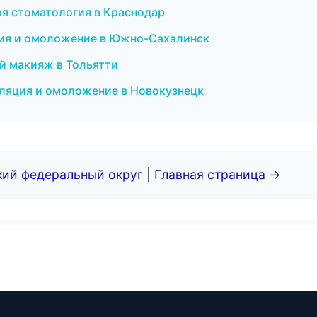
ая стоматология в Краснодар
яция и омоложение в Южно-Сахалинск
ый макияж в Тольятти
иляция и омоложение в Новокузнецк
кий федеральный округ
|
Главная страница
→