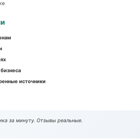
ке
ми
онам
и
иях
 бизнеса
еренные источники
ка за минуту. Отзывы реальные.