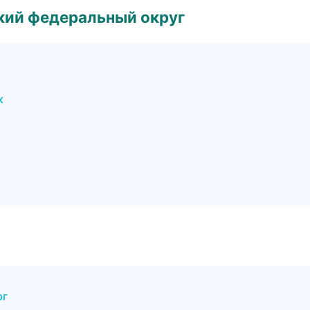
ский федеральный округ
к
рг