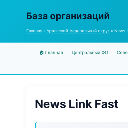
База организаций
Главная
»
Уральский федеральный округ
» News L
🏠 Главная
Центральный ФО
Севе
News Link Fast