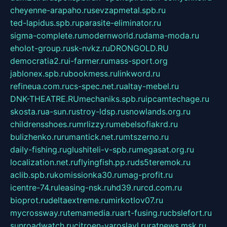
cheyenne-arapaho.ru
sevzapmetal.spb.ru
ted-lapidus.spb.ru
parasite-eliminator.ru
sigma-complete.ru
modernworld.ru
dama-moda.ru
eholot-group.ru
sk-nvkz.ru
DRONGOLD.RU
democratia2.ru
i-farmer.ru
mass-sport.org
jablonex.spb.ru
bookmess.ru
linkword.ru
refineua.com.ru
cs-spec.net.ru
altay-mebel.ru
DNK-THEATRE.RU
mechaniks.spb.ru
ipcamtechage.ru
skosta.ru
a-sun.ru
stroy-ldsp.ru
snowlands.org.ru
childrensshoes.ru
mrlizzy.ru
mebelsofiakrd.ru
bulizhenko.ru
rumantick.net.ru
mtszerno.ru
daily-fishing.ru
glushiteli-v-spb.ru
megasat.org.ru
localization.net.ru
flyingfish.pp.ru
ds5teremok.ru
aclib.spb.ru
komissionka30.ru
mag-profit.ru
icentre-74.ru
leasing-nsk.ru
hd39.ru
rcd.com.ru
bioprot.ru
deltaextreme.ru
mirkotlov07.ru
mycrossway.ru
temamedia.ru
art-fusing.ru
cbslefort.ru
sunroadwatch.ru
citroen-yaroslavl.ru
ratnews.msk.ru