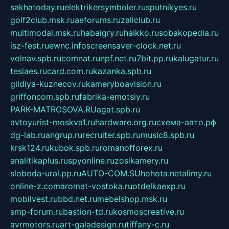
sakhatoday.ru
elektrikersymboler.ru
sputnikyes.ru
golf2club.msk.ru
aeforums.ru
zallclub.ru
multimodal.msk.ru
habaigry.ru
haikko.ru
sobakopedia.ru
isz-fest.ru
ewnc.info
screensaver-clock.net.ru
volnav.spb.ru
comnat.ru
npf.net.ru
7bit.pp.ru
kalugatur.ru
tesiaes.ru
card.com.ru
kazanka.spb.ru
gildiya-kuznecov.ru
kameryboavision.ru
griffoncom.spb.ru
fabrika-emotsiy.ru
PARK-MATROSOVA.RU
agat.spb.ru
avtoyurist-moskva1.ru
hardware.org.ru
схема-авто.рф
dg-lab.ru
angrup.ru
recruiter.spb.ru
music8.spb.ru
krsk124.ru
kubok.spb.ru
romanofforex.ru
analitikaplus.ru
spyonline.ru
zosikamery.ru
sloboda-ural.pp.ru
AUTO-COM.SU
hohota.net
alimy.ru
online-z.com
aromat-vostoka.ru
otdelkaexp.ru
mobilvest.ru
bbd.net.ru
mebelshop.msk.ru
smp-forum.ru
bastion-td.ru
kosmoscreative.ru
avrmotors.ru
art-galadesign.ru
tiffany-c.ru