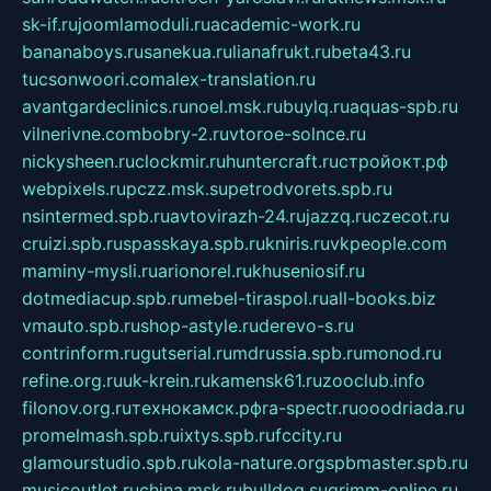
sk-if.ru
joomlamoduli.ru
academic-work.ru
bananaboys.ru
sanekua.ru
lianafrukt.ru
beta43.ru
tucsonwoori.com
alex-translation.ru
avantgardeclinics.ru
noel.msk.ru
buylq.ru
aquas-spb.ru
vilnerivne.com
bobry-2.ru
vtoroe-solnce.ru
nickysheen.ru
clockmir.ru
huntercraft.ru
стройокт.рф
webpixels.ru
pczz.msk.su
petrodvorets.spb.ru
nsintermed.spb.ru
avtovirazh-24.ru
jazzq.ru
czecot.ru
cruizi.spb.ru
spasskaya.spb.ru
kniris.ru
vkpeople.com
maminy-mysli.ru
arionorel.ru
khuseniosif.ru
dotmediacup.spb.ru
mebel-tiraspol.ru
all-books.biz
vmauto.spb.ru
shop-astyle.ru
derevo-s.ru
contrinform.ru
gutserial.ru
mdrussia.spb.ru
monod.ru
refine.org.ru
uk-krein.ru
kamensk61.ru
zooclub.info
filonov.org.ru
технокамск.рф
ra-spectr.ru
ooodriada.ru
promelmash.spb.ru
ixtys.spb.ru
fccity.ru
glamourstudio.spb.ru
kola-nature.org
spbmaster.spb.ru
musicoutlet.ru
china.msk.ru
bulldog.su
grimm-online.ru