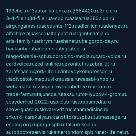
133chel.ru
13autor-kolonka.ru
2864420.ru
2rich.ru
3-d-file.ru
3d-file.ru
a-cdc.ru
aalse.ru
a380club.ru
airgungames.ru
accounts-112.ru
adler-jun.ru
adonyev.ru
alfeihavsalnassr.ru
altaipant.ru
argentinamia.ru
aria-family.ru
arkrym.ru
ashanet.ru
belgorod-day.ru
bankaribi.ru
bandamn.ru
bigfatcc.ru
blagodarenie-spb.ru
borodino-media.ru
card-voice.ru
cardvoice.ru
zed-online.ru
zvonitut.ru
zebra-tlt.ru
zarafshan.ru
york-life.ru
vintovoykompressor.ru
vladivostok-map.ru
vlknrussia.ru
wasabi-shop.ru
webamator.ru
zaryna.ru
youtubefree.ru
x-ton.ru
trade-farm.ru
tajuncos.ru
taksu.ru
tor-lyubov-i-grom.ru
spayderhed-2022.ru
splclub.ru
stoppamedia.ru
snow-guard.ru
slovar-ivrit.ru
cleanmedicine.ru
shkurki-karakulya.ru
kanotiforet.spb.ru
tutmassage.ru
ecolog.org.ru
praga.spb.ru
falcorussia.ru
autodoctorservis.ru
kamertondom.spb.ru
net-life.net.ru