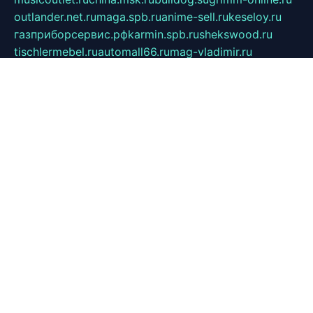
outlander.net.ru
maga.spb.ru
anime-sell.ru
keseloy.ru
газприборсервис.рф
karmin.spb.ru
shekswood.ru
tischlermebel.ru
automall66.ru
mag-vladimir.ru
yardbar.ru
kiwitour.spb.ru
indesign.com.ru
freestylemebel.ru
bany-samara.ru
rsei.ru
naidisvoyput.ru
mgsn-invest.ru
ipkamerasannce.ru
alicante-house.ru
ibelka74.ru
cozyhouse.info
vlkargalev-studio.ru
700mb.ru
figura-ufa.ru
alina-live.ru
belarusiannews.ru
womenknow.ru
dos-vniimk.ru
sega.net.ru
dv.net.ru
phenomenonsofhistory.com
telesputnik.net.ru
wall.pp.ru
pylesosroidmi.ru
gtc-clan.ru
cligs.ru
bibikazap.ru
popova.org.ru
netwhistler.spb.ru
bellvil.ru
bonzon.ru
iss-vladik.ru
defiparis.net.ru
las-gryzas.ru
amku.ru
electednews.spb.ru
feather.org.ru
spar72.ru
tankiigri.ru
dominus.com.ru
ibtree.ru
sanykool.pp.ru
unixlib.org.ru
menatep.spb.ru
gartenterrassen.ru
printeka.ru