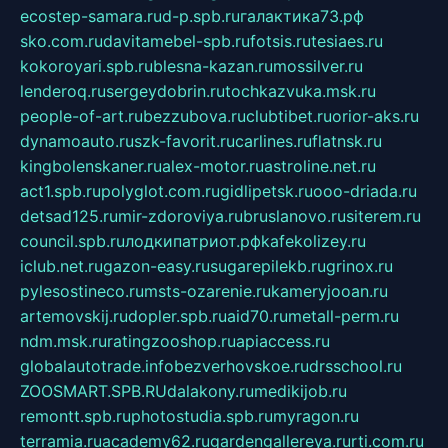
ecostep-samara.ru
d-p.spb.ru
галактика73.рф
sko.com.ru
davitamebel-spb.ru
fotsis.ru
tesiaes.ru
kokoroyari.spb.ru
blesna-kazan.ru
mossilver.ru
lenderoq.ru
sergeydobrin.ru
tochkazvuka.msk.ru
people-of-art.ru
bezzubova.ru
clubtibet.ru
orior-aks.ru
dynamoauto.ru
szk-favorit.ru
carlines.ru
flatnsk.ru
kingbolenskaner.ru
alex-motor.ru
astroline.net.ru
act1.spb.ru
polyglot.com.ru
gidlipetsk.ru
ooo-driada.ru
detsad125.ru
mir-zdoroviya.ru
bruslanovo.ru
siterem.ru
council.spb.ru
лодкипатриот.рф
kafekolizey.ru
iclub.net.ru
gazon-easy.ru
sugarepilekb.ru
grinox.ru
pylesostineco.ru
msts-ozarenie.ru
kameryjooan.ru
artemovskij.ru
dopler.spb.ru
aid70.ru
metall-perm.ru
ndm.msk.ru
ratingzooshop.ru
apiaccess.ru
globalautotrade.info
bezverhovskoe.ru
drsschool.ru
ZOOSMART.SPB.RU
dalakony.ru
medikijob.ru
remontt.spb.ru
photostudia.spb.ru
myragon.ru
terramia.ru
academy62.ru
gardengallereya.ru
rti.com.ru