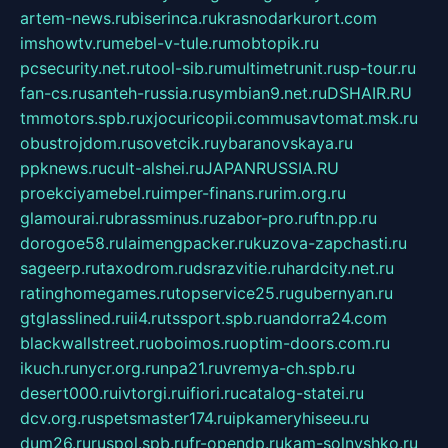
artem-news.ru
biserinca.ru
krasnodarkurort.com
imshowtv.ru
mebel-v-tule.ru
mobtopik.ru
pcsecurity.net.ru
tool-sib.ru
multimetrunit.ru
sp-tour.ru
fan-cs.ru
santeh-russia.ru
symbian9.net.ru
DSHAIR.RU
tmmotors.spb.ru
xjocuricopii.com
musavtomat.msk.ru
obustrojdom.ru
sovetcik.ru
ybaranovskaya.ru
ppknews.ru
cult-alshei.ru
JAPANRUSSIA.RU
proekciyamebel.ru
imper-finans.ru
rim.org.ru
glamourai.ru
brassminus.ru
zabor-pro.ru
ftn.pp.ru
dorogoe58.ru
laimengpacker.ru
kuzova-zapchasti.ru
sageerp.ru
taxodrom.ru
dsrazvitie.ru
hardcity.net.ru
ratinghomegames.ru
topservice25.ru
gubernyan.ru
gtglasslined.ru
ii4.ru
tssport.spb.ru
andorra24.com
blackwallstreet.ru
oboimos.ru
optim-doors.com.ru
ikuch.ru
nycr.org.ru
npa21.ru
vremya-ch.spb.ru
desert000.ru
ivtorgi.ru
ifiori.ru
catalog-statei.ru
dcv.org.ru
spetsmaster174.ru
ipkameryhiseeu.ru
dum26.ru
ruspol.spb.ru
fr-opendp.ru
kam-solnyshko.ru