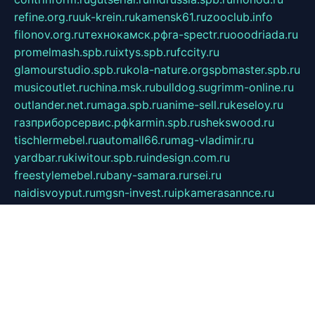
refine.org.ru
uk-krein.ru
kamensk61.ru
zooclub.info
filonov.org.ru
технокамск.рф
ra-spectr.ru
ooodriada.ru
promelmash.spb.ru
ixtys.spb.ru
fccity.ru
glamourstudio.spb.ru
kola-nature.org
spbmaster.spb.ru
musicoutlet.ru
china.msk.ru
bulldog.su
grimm-online.ru
outlander.net.ru
maga.spb.ru
anime-sell.ru
keseloy.ru
газприборсервис.рф
karmin.spb.ru
shekswood.ru
tischlermebel.ru
automall66.ru
mag-vladimir.ru
yardbar.ru
kiwitour.spb.ru
indesign.com.ru
freestylemebel.ru
bany-samara.ru
rsei.ru
naidisvoyput.ru
mgsn-invest.ru
ipkamerasannce.ru
alicante-house.ru
ibelka74.ru
cozyhouse.info
vlkargalev-studio.ru
700mb.ru
figura-ufa.ru
alina-live.ru
belarusiannews.ru
womenknow.ru
dos-vniimk.ru
sega.net.ru
dv.net.ru
phenomenonsofhistory.com
telesputnik.net.ru
wall.pp.ru
pylesosroidmi.ru
gtc-clan.ru
cligs.ru
bibikazap.ru
popova.org.ru