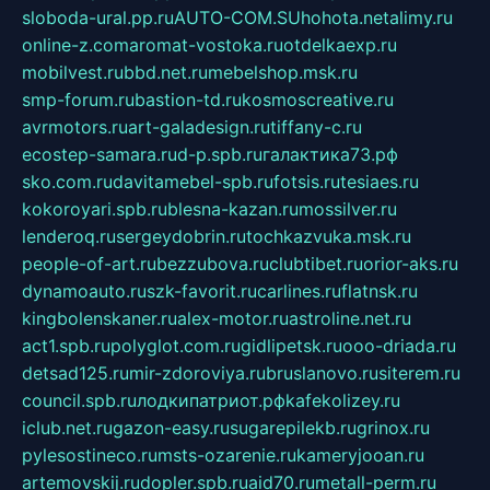
sloboda-ural.pp.ru
AUTO-COM.SU
hohota.net
alimy.ru
online-z.com
aromat-vostoka.ru
otdelkaexp.ru
mobilvest.ru
bbd.net.ru
mebelshop.msk.ru
smp-forum.ru
bastion-td.ru
kosmoscreative.ru
avrmotors.ru
art-galadesign.ru
tiffany-c.ru
ecostep-samara.ru
d-p.spb.ru
галактика73.рф
sko.com.ru
davitamebel-spb.ru
fotsis.ru
tesiaes.ru
kokoroyari.spb.ru
blesna-kazan.ru
mossilver.ru
lenderoq.ru
sergeydobrin.ru
tochkazvuka.msk.ru
people-of-art.ru
bezzubova.ru
clubtibet.ru
orior-aks.ru
dynamoauto.ru
szk-favorit.ru
carlines.ru
flatnsk.ru
kingbolenskaner.ru
alex-motor.ru
astroline.net.ru
act1.spb.ru
polyglot.com.ru
gidlipetsk.ru
ooo-driada.ru
detsad125.ru
mir-zdoroviya.ru
bruslanovo.ru
siterem.ru
council.spb.ru
лодкипатриот.рф
kafekolizey.ru
iclub.net.ru
gazon-easy.ru
sugarepilekb.ru
grinox.ru
pylesostineco.ru
msts-ozarenie.ru
kameryjooan.ru
artemovskij.ru
dopler.spb.ru
aid70.ru
metall-perm.ru