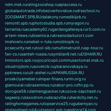
ndm.msk.ru
ratingzooshop.ru
apiaccess.ru
globalautotrade.info
bezverhovskoe.ru
drsschool.ru
ZOOSMART.SPB.RU
dalakony.ru
medikijob.ru
remontt.spb.ru
photostudia.spb.ru
myragon.ru
terramia.ru
academy62.ru
gardengallereya.ru
rti.com.ru
artem-news.ru
biserinca.ru
krasnodarkurort.com
imshowtv.ru
mebel-v-tule.ru
mobtopik.ru
pcsecurity.net.ru
tool-sib.ru
multimetrunit.ru
sp-tour.ru
fan-cs.ru
santeh-russia.ru
symbian9.net.ru
DSHAIR.RU
tmmotors.spb.ru
xjocuricopii.com
musavtomat.msk.ru
obustrojdom.ru
sovetcik.ru
ybaranovskaya.ru
ppknews.ru
cult-alshei.ru
JAPANRUSSIA.RU
proekciyamebel.ru
imper-finans.ru
rim.org.ru
glamourai.ru
brassminus.ru
zabor-pro.ru
ftn.pp.ru
dorogoe58.ru
laimengpacker.ru
kuzova-zapchasti.ru
sageerp.ru
taxodrom.ru
dsrazvitie.ru
hardcity.net.ru
ratinghomegames.ru
topservice25.ru
gubernyan.ru
gtglasslined.ru
ii4.ru
tssport.spb.ru
andorra24.com