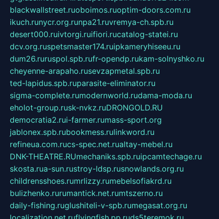
blackwallstreet.ru
oboimos.ru
optim-doors.com.ru
ikuch.ru
nycr.org.ru
npa21.ru
vremya-ch.spb.ru
desert000.ru
ivtorgi.ru
ifiori.ru
catalog-statei.ru
dcv.org.ru
spetsmaster174.ru
ipkameryhiseeu.ru
dum26.ru
ruspol.spb.ru
fr-opendp.ru
kam-solnyshko.ru
cheyenne-arapaho.ru
sevzapmetal.spb.ru
ted-lapidus.spb.ru
parasite-eliminator.ru
sigma-complete.ru
modernworld.ru
dama-moda.ru
eholot-group.ru
sk-nvkz.ru
DRONGOLD.RU
democratia2.ru
i-farmer.ru
mass-sport.org
jablonex.spb.ru
bookmess.ru
linkword.ru
refineua.com.ru
cs-spec.net.ru
altay-mebel.ru
DNK-THEATRE.RU
mechaniks.spb.ru
ipcamtechage.ru
skosta.ru
a-sun.ru
stroy-ldsp.ru
snowlands.org.ru
childrensshoes.ru
mrlizzy.ru
mebelsofiakrd.ru
bulizhenko.ru
rumantick.net.ru
mtszerno.ru
daily-fishing.ru
glushiteli-v-spb.ru
megasat.org.ru
localization.net.ru
flyingfish.pp.ru
ds5teremok.ru