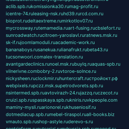
aclib.spb.ru
komissionka30.ru
mag-profit.ru
icentre-74.ru
leasing-nsk.ru
hd39.ru
rcd.com.ru
bioprot.ru
deltaextreme.ru
mirkotlov07.ru
mycrossway.ru
temamedia.ru
art-fusing.ru
cbslefort.ru
sunroadwatch.ru
citroen-yaroslavl.ru
ratnews.msk.ru
sk-if.ru
joomlamoduli.ru
academic-work.ru
bananaboys.ru
sanekua.ru
lianafrukt.ru
beta43.ru
tucsonwoori.com
alex-translation.ru
avantgardeclinics.ru
noel.msk.ru
buylq.ru
aquas-spb.ru
vilnerivne.com
bobry-2.ru
vtoroe-solnce.ru
nickysheen.ru
clockmir.ru
huntercraft.ru
стройокт.рф
webpixels.ru
pczz.msk.su
petrodvorets.spb.ru
nsintermed.spb.ru
avtovirazh-24.ru
jazzq.ru
czecot.ru
cruizi.spb.ru
spasskaya.spb.ru
kniris.ru
vkpeople.com
maminy-mysli.ru
arionorel.ru
khuseniosif.ru
dotmediacup.spb.ru
mebel-tiraspol.ru
all-books.biz
vmauto.spb.ru
shop-astyle.ru
derevo-s.ru
contrinform.ru
gutserial.ru
mdrussia.spb.ru
monod.ru