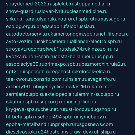
spayderhed-2022.ru
splclub.ru
stoppamedia.ru
snow-guard.ru
slovar-ivrit.ru
cleanmedicine.ru
shkurki-karakulya.ru
kanotiforet.spb.ru
tutmassage.ru
ecolog.org.ru
praga.spb.ru
falcorussia.ru
autodoctorservis.ru
kamertondom.spb.ru
net-life.net.ru
avto-vozim.ru
sakhcamera.ru
alliance-electro.spb.ru
stroyavt.ru
controlweb1.ru
tdsak74.ru
kinzozo-ru.ru
kvotka.ru
iron-snab.ru
costa-bella.ru
eugrus.pp.ru
associaciya39.ru
primexpo.spb.ru
bezmorchin.ru
ia2.ru
cpt21.ru
ispecspb.ru
regahost.ru
kolosok-elita.ru
tae-kwon.ru
consrio.com.ru
insiam.ru
avegainfo.ru
archery161.ru
bigencyclica.ru
vlast16.ru
korru.net
sarmiento.spb.su
extelopedia.ru
lammin-suo.spb.ru
iskatour.spb.ru
snpi.org.ru
running-line.ru
krygeva-spa.ru
chel.net.ru
rust-loco.ru
dugshop.ru
hl-beta.spb.ru
school494.spb.ru
mymubaby.ru
epoha-metalband.ru
ngr.spb.ru
rusgosnews.com
dieselvostok.ru
24hostel.msk.ru
w-dev.ru
f-ship.ru