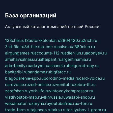
База организаций
Актуальный каталог компаний по всей России
133chel.ru
13autor-kolonka.ru
2864420.ru
2rich.ru
3-d-file.ru
3d-file.ru
a-cdc.ru
aalse.ru
a380club.ru
airgungames.ru
accounts-112.ru
adler-jun.ru
adonyev.ru
alfeihavsalnassr.ru
altaipant.ru
argentinamia.ru
aria-family.ru
arkrym.ru
ashanet.ru
belgorod-day.ru
bankaribi.ru
bandamn.ru
bigfatcc.ru
blagodarenie-spb.ru
borodino-media.ru
card-voice.ru
cardvoice.ru
zed-online.ru
zvonitut.ru
zebra-tlt.ru
zarafshan.ru
york-life.ru
vintovoykompressor.ru
vladivostok-map.ru
vlknrussia.ru
wasabi-shop.ru
webamator.ru
zaryna.ru
youtubefree.ru
x-ton.ru
trade-farm.ru
tajuncos.ru
taksu.ru
tor-lyubov-i-grom.ru