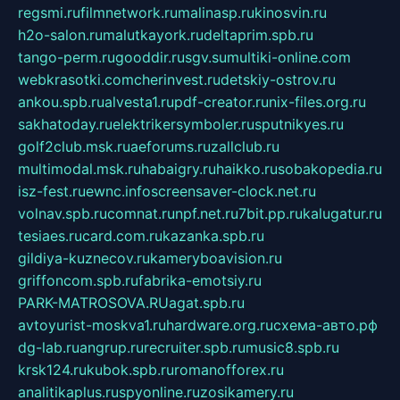
regsmi.ru
filmnetwork.ru
malinasp.ru
kinosvin.ru
h2o-salon.ru
malutkayork.ru
deltaprim.spb.ru
tango-perm.ru
gooddir.ru
sgv.su
multiki-online.com
webkrasotki.com
cherinvest.ru
detskiy-ostrov.ru
ankou.spb.ru
alvesta1.ru
pdf-creator.ru
nix-files.org.ru
sakhatoday.ru
elektrikersymboler.ru
sputnikyes.ru
golf2club.msk.ru
aeforums.ru
zallclub.ru
multimodal.msk.ru
habaigry.ru
haikko.ru
sobakopedia.ru
isz-fest.ru
ewnc.info
screensaver-clock.net.ru
volnav.spb.ru
comnat.ru
npf.net.ru
7bit.pp.ru
kalugatur.ru
tesiaes.ru
card.com.ru
kazanka.spb.ru
gildiya-kuznecov.ru
kameryboavision.ru
griffoncom.spb.ru
fabrika-emotsiy.ru
PARK-MATROSOVA.RU
agat.spb.ru
avtoyurist-moskva1.ru
hardware.org.ru
схема-авто.рф
dg-lab.ru
angrup.ru
recruiter.spb.ru
music8.spb.ru
krsk124.ru
kubok.spb.ru
romanofforex.ru
analitikaplus.ru
spyonline.ru
zosikamery.ru