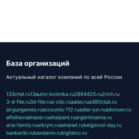
База организаций
Актуальный каталог компаний по всей России
133chel.ru
13autor-kolonka.ru
2864420.ru
2rich.ru
3-d-file.ru
3d-file.ru
a-cdc.ru
aalse.ru
a380club.ru
airgungames.ru
accounts-112.ru
adler-jun.ru
adonyev.ru
alfeihavsalnassr.ru
altaipant.ru
argentinamia.ru
aria-family.ru
arkrym.ru
ashanet.ru
belgorod-day.ru
bankaribi.ru
bandamn.ru
bigfatcc.ru