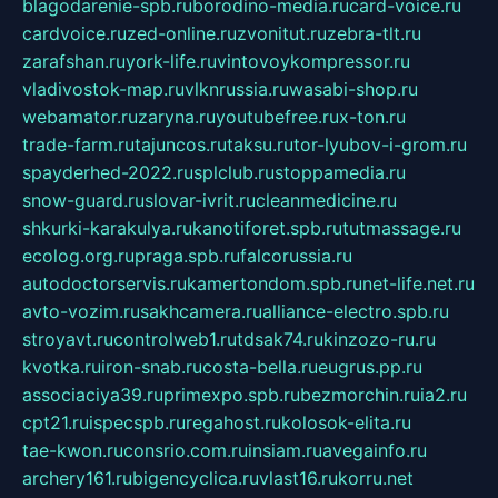
blagodarenie-spb.ru
borodino-media.ru
card-voice.ru
cardvoice.ru
zed-online.ru
zvonitut.ru
zebra-tlt.ru
zarafshan.ru
york-life.ru
vintovoykompressor.ru
vladivostok-map.ru
vlknrussia.ru
wasabi-shop.ru
webamator.ru
zaryna.ru
youtubefree.ru
x-ton.ru
trade-farm.ru
tajuncos.ru
taksu.ru
tor-lyubov-i-grom.ru
spayderhed-2022.ru
splclub.ru
stoppamedia.ru
snow-guard.ru
slovar-ivrit.ru
cleanmedicine.ru
shkurki-karakulya.ru
kanotiforet.spb.ru
tutmassage.ru
ecolog.org.ru
praga.spb.ru
falcorussia.ru
autodoctorservis.ru
kamertondom.spb.ru
net-life.net.ru
avto-vozim.ru
sakhcamera.ru
alliance-electro.spb.ru
stroyavt.ru
controlweb1.ru
tdsak74.ru
kinzozo-ru.ru
kvotka.ru
iron-snab.ru
costa-bella.ru
eugrus.pp.ru
associaciya39.ru
primexpo.spb.ru
bezmorchin.ru
ia2.ru
cpt21.ru
ispecspb.ru
regahost.ru
kolosok-elita.ru
tae-kwon.ru
consrio.com.ru
insiam.ru
avegainfo.ru
archery161.ru
bigencyclica.ru
vlast16.ru
korru.net