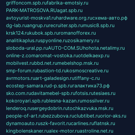
griffoncom.spb.ru
fabrika-emotsiy.ru
PARK-MATROSOVA.RU
agat.spb.ru
avtoyurist-moskva1.ru
hardware.org.ru
схема-авто.рф
dg-lab.ru
angrup.ru
recruiter.spb.ru
music8.spb.ru
krsk124.ru
kubok.spb.ru
romanofforex.ru
analitikaplus.ru
spyonline.ru
zosikamery.ru
sloboda-ural.pp.ru
AUTO-COM.SU
hohota.net
alimy.ru
online-z.com
aromat-vostoka.ru
otdelkaexp.ru
mobilvest.ru
bbd.net.ru
mebelshop.msk.ru
smp-forum.ru
bastion-td.ru
kosmoscreative.ru
avrmotors.ru
art-galadesign.ru
tiffany-c.ru
ecostep-samara.ru
d-p.spb.ru
галактика73.рф
sko.com.ru
davitamebel-spb.ru
fotsis.ru
tesiaes.ru
kokoroyari.spb.ru
blesna-kazan.ru
mossilver.ru
lenderoq.ru
sergeydobrin.ru
tochkazvuka.msk.ru
people-of-art.ru
bezzubova.ru
clubtibet.ru
orior-aks.ru
dynamoauto.ru
szk-favorit.ru
carlines.ru
flatnsk.ru
kingbolenskaner.ru
alex-motor.ru
astroline.net.ru