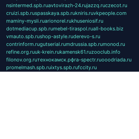
nsintermed.spb.ru
avtovirazh-24.ru
jazzq.ru
czecot.ru
cruizi.spb.ru
spasskaya.spb.ru
kniris.ru
vkpeople.com
maminy-mysli.ru
arionorel.ru
khuseniosif.ru
dotmediacup.spb.ru
mebel-tiraspol.ru
all-books.biz
vmauto.spb.ru
shop-astyle.ru
derevo-s.ru
contrinform.ru
gutserial.ru
mdrussia.spb.ru
monod.ru
refine.org.ru
uk-krein.ru
kamensk61.ru
zooclub.info
filonov.org.ru
технокамск.рф
ra-spectr.ru
ooodriada.ru
promelmash.spb.ru
ixtys.spb.ru
fccity.ru
glamourstudio.spb.ru
kola-nature.org
spbmaster.spb.ru
musicoutlet.ru
china.msk.ru
bulldog.su
grimm-online.ru
outlander.net.ru
maga.spb.ru
anime-sell.ru
keseloy.ru
газприборсервис.рф
karmin.spb.ru
shekswood.ru
tischlermebel.ru
automall66.ru
mag-vladimir.ru
yardbar.ru
kiwitour.spb.ru
indesign.com.ru
freestylemebel.ru
bany-samara.ru
rsei.ru
naidisvoyput.ru
mgsn-invest.ru
ipkamerasannce.ru
alicante-house.ru
ibelka74.ru
cozyhouse.info