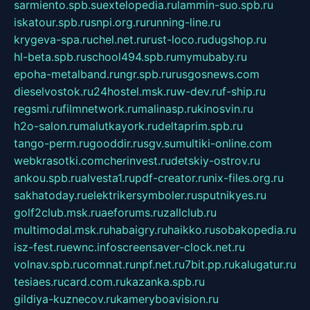
sarmiento.spb.su
extelopedia.ru
lammin-suo.spb.ru
iskatour.spb.ru
snpi.org.ru
running-line.ru
krygeva-spa.ru
chel.net.ru
rust-loco.ru
dugshop.ru
hl-beta.spb.ru
school494.spb.ru
mymubaby.ru
epoha-metalband.ru
ngr.spb.ru
rusgosnews.com
dieselvostok.ru
24hostel.msk.ru
w-dev.ru
f-ship.ru
regsmi.ru
filmnetwork.ru
malinasp.ru
kinosvin.ru
h2o-salon.ru
malutkayork.ru
deltaprim.spb.ru
tango-perm.ru
gooddir.ru
sgv.su
multiki-online.com
webkrasotki.com
cherinvest.ru
detskiy-ostrov.ru
ankou.spb.ru
alvesta1.ru
pdf-creator.ru
nix-files.org.ru
sakhatoday.ru
elektrikersymboler.ru
sputnikyes.ru
golf2club.msk.ru
aeforums.ru
zallclub.ru
multimodal.msk.ru
habaigry.ru
haikko.ru
sobakopedia.ru
isz-fest.ru
ewnc.info
screensaver-clock.net.ru
volnav.spb.ru
comnat.ru
npf.net.ru
7bit.pp.ru
kalugatur.ru
tesiaes.ru
card.com.ru
kazanka.spb.ru
gildiya-kuznecov.ru
kameryboavision.ru