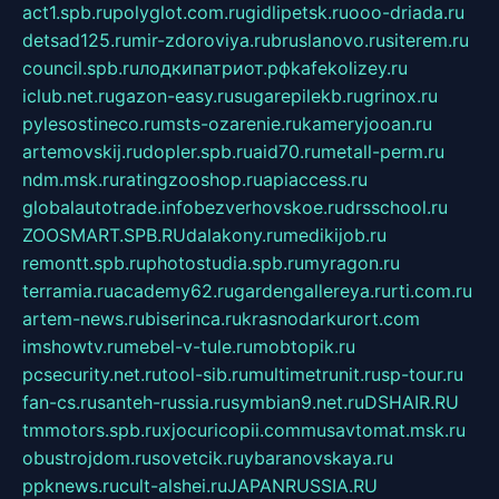
act1.spb.ru
polyglot.com.ru
gidlipetsk.ru
ooo-driada.ru
detsad125.ru
mir-zdoroviya.ru
bruslanovo.ru
siterem.ru
council.spb.ru
лодкипатриот.рф
kafekolizey.ru
iclub.net.ru
gazon-easy.ru
sugarepilekb.ru
grinox.ru
pylesostineco.ru
msts-ozarenie.ru
kameryjooan.ru
artemovskij.ru
dopler.spb.ru
aid70.ru
metall-perm.ru
ndm.msk.ru
ratingzooshop.ru
apiaccess.ru
globalautotrade.info
bezverhovskoe.ru
drsschool.ru
ZOOSMART.SPB.RU
dalakony.ru
medikijob.ru
remontt.spb.ru
photostudia.spb.ru
myragon.ru
terramia.ru
academy62.ru
gardengallereya.ru
rti.com.ru
artem-news.ru
biserinca.ru
krasnodarkurort.com
imshowtv.ru
mebel-v-tule.ru
mobtopik.ru
pcsecurity.net.ru
tool-sib.ru
multimetrunit.ru
sp-tour.ru
fan-cs.ru
santeh-russia.ru
symbian9.net.ru
DSHAIR.RU
tmmotors.spb.ru
xjocuricopii.com
musavtomat.msk.ru
obustrojdom.ru
sovetcik.ru
ybaranovskaya.ru
ppknews.ru
cult-alshei.ru
JAPANRUSSIA.RU