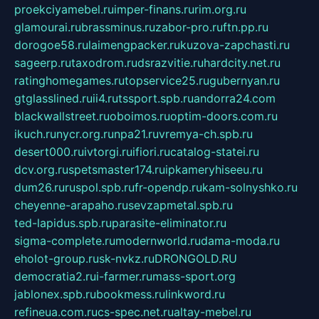
proekciyamebel.ru
imper-finans.ru
rim.org.ru
glamourai.ru
brassminus.ru
zabor-pro.ru
ftn.pp.ru
dorogoe58.ru
laimengpacker.ru
kuzova-zapchasti.ru
sageerp.ru
taxodrom.ru
dsrazvitie.ru
hardcity.net.ru
ratinghomegames.ru
topservice25.ru
gubernyan.ru
gtglasslined.ru
ii4.ru
tssport.spb.ru
andorra24.com
blackwallstreet.ru
oboimos.ru
optim-doors.com.ru
ikuch.ru
nycr.org.ru
npa21.ru
vremya-ch.spb.ru
desert000.ru
ivtorgi.ru
ifiori.ru
catalog-statei.ru
dcv.org.ru
spetsmaster174.ru
ipkameryhiseeu.ru
dum26.ru
ruspol.spb.ru
fr-opendp.ru
kam-solnyshko.ru
cheyenne-arapaho.ru
sevzapmetal.spb.ru
ted-lapidus.spb.ru
parasite-eliminator.ru
sigma-complete.ru
modernworld.ru
dama-moda.ru
eholot-group.ru
sk-nvkz.ru
DRONGOLD.RU
democratia2.ru
i-farmer.ru
mass-sport.org
jablonex.spb.ru
bookmess.ru
linkword.ru
refineua.com.ru
cs-spec.net.ru
altay-mebel.ru