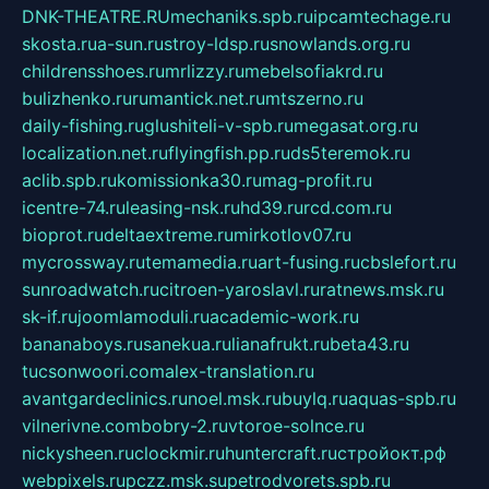
DNK-THEATRE.RU
mechaniks.spb.ru
ipcamtechage.ru
skosta.ru
a-sun.ru
stroy-ldsp.ru
snowlands.org.ru
childrensshoes.ru
mrlizzy.ru
mebelsofiakrd.ru
bulizhenko.ru
rumantick.net.ru
mtszerno.ru
daily-fishing.ru
glushiteli-v-spb.ru
megasat.org.ru
localization.net.ru
flyingfish.pp.ru
ds5teremok.ru
aclib.spb.ru
komissionka30.ru
mag-profit.ru
icentre-74.ru
leasing-nsk.ru
hd39.ru
rcd.com.ru
bioprot.ru
deltaextreme.ru
mirkotlov07.ru
mycrossway.ru
temamedia.ru
art-fusing.ru
cbslefort.ru
sunroadwatch.ru
citroen-yaroslavl.ru
ratnews.msk.ru
sk-if.ru
joomlamoduli.ru
academic-work.ru
bananaboys.ru
sanekua.ru
lianafrukt.ru
beta43.ru
tucsonwoori.com
alex-translation.ru
avantgardeclinics.ru
noel.msk.ru
buylq.ru
aquas-spb.ru
vilnerivne.com
bobry-2.ru
vtoroe-solnce.ru
nickysheen.ru
clockmir.ru
huntercraft.ru
стройокт.рф
webpixels.ru
pczz.msk.su
petrodvorets.spb.ru