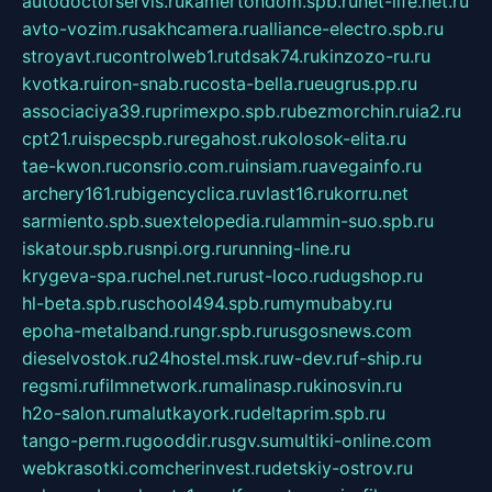
autodoctorservis.ru
kamertondom.spb.ru
net-life.net.ru
avto-vozim.ru
sakhcamera.ru
alliance-electro.spb.ru
stroyavt.ru
controlweb1.ru
tdsak74.ru
kinzozo-ru.ru
kvotka.ru
iron-snab.ru
costa-bella.ru
eugrus.pp.ru
associaciya39.ru
primexpo.spb.ru
bezmorchin.ru
ia2.ru
cpt21.ru
ispecspb.ru
regahost.ru
kolosok-elita.ru
tae-kwon.ru
consrio.com.ru
insiam.ru
avegainfo.ru
archery161.ru
bigencyclica.ru
vlast16.ru
korru.net
sarmiento.spb.su
extelopedia.ru
lammin-suo.spb.ru
iskatour.spb.ru
snpi.org.ru
running-line.ru
krygeva-spa.ru
chel.net.ru
rust-loco.ru
dugshop.ru
hl-beta.spb.ru
school494.spb.ru
mymubaby.ru
epoha-metalband.ru
ngr.spb.ru
rusgosnews.com
dieselvostok.ru
24hostel.msk.ru
w-dev.ru
f-ship.ru
regsmi.ru
filmnetwork.ru
malinasp.ru
kinosvin.ru
h2o-salon.ru
malutkayork.ru
deltaprim.spb.ru
tango-perm.ru
gooddir.ru
sgv.su
multiki-online.com
webkrasotki.com
cherinvest.ru
detskiy-ostrov.ru