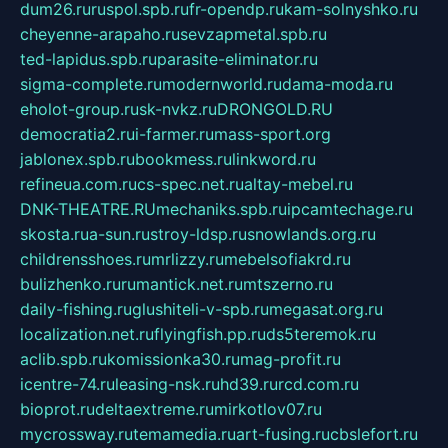
dum26.ru
ruspol.spb.ru
fr-opendp.ru
kam-solnyshko.ru
cheyenne-arapaho.ru
sevzapmetal.spb.ru
ted-lapidus.spb.ru
parasite-eliminator.ru
sigma-complete.ru
modernworld.ru
dama-moda.ru
eholot-group.ru
sk-nvkz.ru
DRONGOLD.RU
democratia2.ru
i-farmer.ru
mass-sport.org
jablonex.spb.ru
bookmess.ru
linkword.ru
refineua.com.ru
cs-spec.net.ru
altay-mebel.ru
DNK-THEATRE.RU
mechaniks.spb.ru
ipcamtechage.ru
skosta.ru
a-sun.ru
stroy-ldsp.ru
snowlands.org.ru
childrensshoes.ru
mrlizzy.ru
mebelsofiakrd.ru
bulizhenko.ru
rumantick.net.ru
mtszerno.ru
daily-fishing.ru
glushiteli-v-spb.ru
megasat.org.ru
localization.net.ru
flyingfish.pp.ru
ds5teremok.ru
aclib.spb.ru
komissionka30.ru
mag-profit.ru
icentre-74.ru
leasing-nsk.ru
hd39.ru
rcd.com.ru
bioprot.ru
deltaextreme.ru
mirkotlov07.ru
mycrossway.ru
temamedia.ru
art-fusing.ru
cbslefort.ru