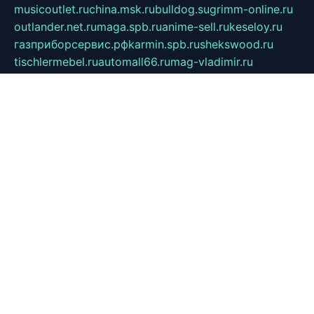
musicoutlet.ru
china.msk.ru
bulldog.su
grimm-online.ru
outlander.net.ru
maga.spb.ru
anime-sell.ru
keseloy.ru
газприборсервис.рф
karmin.spb.ru
shekswood.ru
tischlermebel.ru
automall66.ru
mag-vladimir.ru
yardbar.ru
kiwitour.spb.ru
indesign.com.ru
freestylemebel.ru
bany-samara.ru
rsei.ru
naidisvoyput.ru
mgsn-invest.ru
ipkamerasannce.ru
alicante-house.ru
ibelka74.ru
cozyhouse.info
vlkargalev-studio.ru
700mb.ru
figura-ufa.ru
alina-live.ru
belarusiannews.ru
womenknow.ru
dos-vniimk.ru
sega.net.ru
dv.net.ru
phenomenonsofhistory.com
telesputnik.net.ru
wall.pp.ru
pylesosroidmi.ru
gtc-clan.ru
cligs.ru
bibikazap.ru
popova.org.ru
netwhistler.spb.ru
bellvil.ru
bonzon.ru
iss-vladik.ru
defiparis.net.ru
las-gryzas.ru
amku.ru
electednews.spb.ru
feather.org.ru
spar72.ru
tankiigri.ru
dominus.com.ru
ibtree.ru
sanykool.pp.ru
unixlib.org.ru
menatep.spb.ru
gartenterrassen.ru
printeka.ru