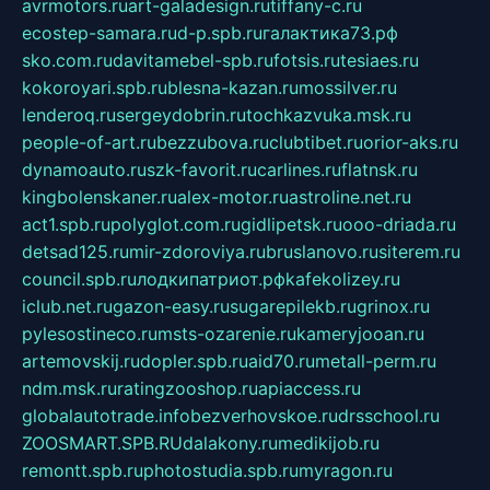
avrmotors.ru
art-galadesign.ru
tiffany-c.ru
ecostep-samara.ru
d-p.spb.ru
галактика73.рф
sko.com.ru
davitamebel-spb.ru
fotsis.ru
tesiaes.ru
kokoroyari.spb.ru
blesna-kazan.ru
mossilver.ru
lenderoq.ru
sergeydobrin.ru
tochkazvuka.msk.ru
people-of-art.ru
bezzubova.ru
clubtibet.ru
orior-aks.ru
dynamoauto.ru
szk-favorit.ru
carlines.ru
flatnsk.ru
kingbolenskaner.ru
alex-motor.ru
astroline.net.ru
act1.spb.ru
polyglot.com.ru
gidlipetsk.ru
ooo-driada.ru
detsad125.ru
mir-zdoroviya.ru
bruslanovo.ru
siterem.ru
council.spb.ru
лодкипатриот.рф
kafekolizey.ru
iclub.net.ru
gazon-easy.ru
sugarepilekb.ru
grinox.ru
pylesostineco.ru
msts-ozarenie.ru
kameryjooan.ru
artemovskij.ru
dopler.spb.ru
aid70.ru
metall-perm.ru
ndm.msk.ru
ratingzooshop.ru
apiaccess.ru
globalautotrade.info
bezverhovskoe.ru
drsschool.ru
ZOOSMART.SPB.RU
dalakony.ru
medikijob.ru
remontt.spb.ru
photostudia.spb.ru
myragon.ru