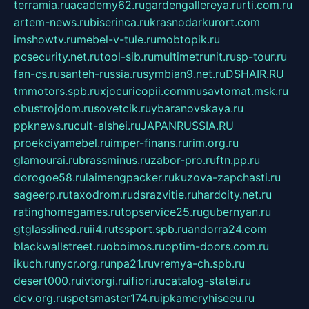
terramia.ru
academy62.ru
gardengallereya.ru
rti.com.ru
artem-news.ru
biserinca.ru
krasnodarkurort.com
imshowtv.ru
mebel-v-tule.ru
mobtopik.ru
pcsecurity.net.ru
tool-sib.ru
multimetrunit.ru
sp-tour.ru
fan-cs.ru
santeh-russia.ru
symbian9.net.ru
DSHAIR.RU
tmmotors.spb.ru
xjocuricopii.com
musavtomat.msk.ru
obustrojdom.ru
sovetcik.ru
ybaranovskaya.ru
ppknews.ru
cult-alshei.ru
JAPANRUSSIA.RU
proekciyamebel.ru
imper-finans.ru
rim.org.ru
glamourai.ru
brassminus.ru
zabor-pro.ru
ftn.pp.ru
dorogoe58.ru
laimengpacker.ru
kuzova-zapchasti.ru
sageerp.ru
taxodrom.ru
dsrazvitie.ru
hardcity.net.ru
ratinghomegames.ru
topservice25.ru
gubernyan.ru
gtglasslined.ru
ii4.ru
tssport.spb.ru
andorra24.com
blackwallstreet.ru
oboimos.ru
optim-doors.com.ru
ikuch.ru
nycr.org.ru
npa21.ru
vremya-ch.spb.ru
desert000.ru
ivtorgi.ru
ifiori.ru
catalog-statei.ru
dcv.org.ru
spetsmaster174.ru
ipkameryhiseeu.ru