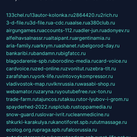
133chel.ru
13autor-kolonka.ru
2864420.ru
2rich.ru
3-d-file.ru
3d-file.ru
a-cdc.ru
aalse.ru
a380club.ru
airgungames.ru
accounts-112.ru
adler-jun.ru
adonyev.ru
alfeihavsalnassr.ru
altaipant.ru
argentinamia.ru
aria-family.ru
arkrym.ru
ashanet.ru
belgorod-day.ru
bankaribi.ru
bandamn.ru
bigfatcc.ru
blagodarenie-spb.ru
borodino-media.ru
card-voice.ru
cardvoice.ru
zed-online.ru
zvonitut.ru
zebra-tlt.ru
zarafshan.ru
york-life.ru
vintovoykompressor.ru
vladivostok-map.ru
vlknrussia.ru
wasabi-shop.ru
webamator.ru
zaryna.ru
youtubefree.ru
x-ton.ru
trade-farm.ru
tajuncos.ru
taksu.ru
tor-lyubov-i-grom.ru
spayderhed-2022.ru
splclub.ru
stoppamedia.ru
snow-guard.ru
slovar-ivrit.ru
cleanmedicine.ru
shkurki-karakulya.ru
kanotiforet.spb.ru
tutmassage.ru
ecolog.org.ru
praga.spb.ru
falcorussia.ru