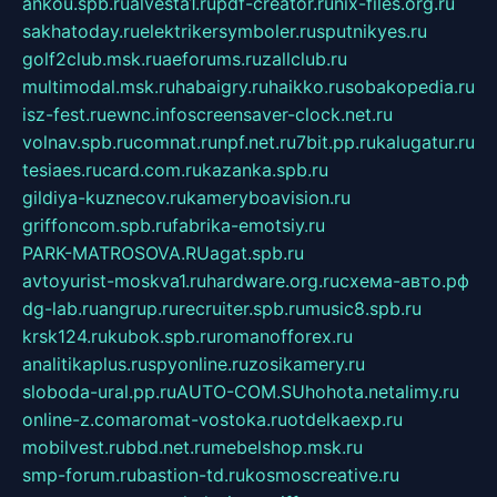
ankou.spb.ru
alvesta1.ru
pdf-creator.ru
nix-files.org.ru
sakhatoday.ru
elektrikersymboler.ru
sputnikyes.ru
golf2club.msk.ru
aeforums.ru
zallclub.ru
multimodal.msk.ru
habaigry.ru
haikko.ru
sobakopedia.ru
isz-fest.ru
ewnc.info
screensaver-clock.net.ru
volnav.spb.ru
comnat.ru
npf.net.ru
7bit.pp.ru
kalugatur.ru
tesiaes.ru
card.com.ru
kazanka.spb.ru
gildiya-kuznecov.ru
kameryboavision.ru
griffoncom.spb.ru
fabrika-emotsiy.ru
PARK-MATROSOVA.RU
agat.spb.ru
avtoyurist-moskva1.ru
hardware.org.ru
схема-авто.рф
dg-lab.ru
angrup.ru
recruiter.spb.ru
music8.spb.ru
krsk124.ru
kubok.spb.ru
romanofforex.ru
analitikaplus.ru
spyonline.ru
zosikamery.ru
sloboda-ural.pp.ru
AUTO-COM.SU
hohota.net
alimy.ru
online-z.com
aromat-vostoka.ru
otdelkaexp.ru
mobilvest.ru
bbd.net.ru
mebelshop.msk.ru
smp-forum.ru
bastion-td.ru
kosmoscreative.ru