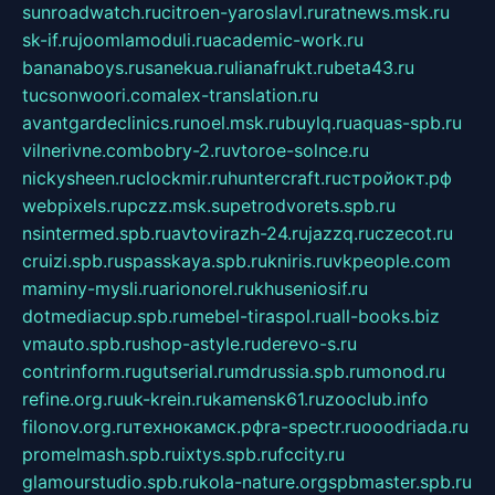
sunroadwatch.ru
citroen-yaroslavl.ru
ratnews.msk.ru
sk-if.ru
joomlamoduli.ru
academic-work.ru
bananaboys.ru
sanekua.ru
lianafrukt.ru
beta43.ru
tucsonwoori.com
alex-translation.ru
avantgardeclinics.ru
noel.msk.ru
buylq.ru
aquas-spb.ru
vilnerivne.com
bobry-2.ru
vtoroe-solnce.ru
nickysheen.ru
clockmir.ru
huntercraft.ru
стройокт.рф
webpixels.ru
pczz.msk.su
petrodvorets.spb.ru
nsintermed.spb.ru
avtovirazh-24.ru
jazzq.ru
czecot.ru
cruizi.spb.ru
spasskaya.spb.ru
kniris.ru
vkpeople.com
maminy-mysli.ru
arionorel.ru
khuseniosif.ru
dotmediacup.spb.ru
mebel-tiraspol.ru
all-books.biz
vmauto.spb.ru
shop-astyle.ru
derevo-s.ru
contrinform.ru
gutserial.ru
mdrussia.spb.ru
monod.ru
refine.org.ru
uk-krein.ru
kamensk61.ru
zooclub.info
filonov.org.ru
технокамск.рф
ra-spectr.ru
ooodriada.ru
promelmash.spb.ru
ixtys.spb.ru
fccity.ru
glamourstudio.spb.ru
kola-nature.org
spbmaster.spb.ru