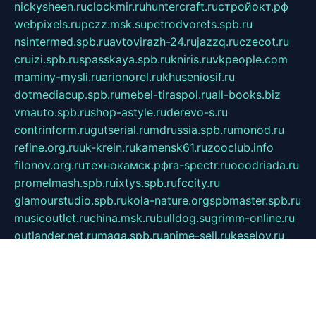
nickysheen.ru
clockmir.ru
huntercraft.ru
стройокт.рф
webpixels.ru
pczz.msk.su
petrodvorets.spb.ru
nsintermed.spb.ru
avtovirazh-24.ru
jazzq.ru
czecot.ru
cruizi.spb.ru
spasskaya.spb.ru
kniris.ru
vkpeople.com
maminy-mysli.ru
arionorel.ru
khuseniosif.ru
dotmediacup.spb.ru
mebel-tiraspol.ru
all-books.biz
vmauto.spb.ru
shop-astyle.ru
derevo-s.ru
contrinform.ru
gutserial.ru
mdrussia.spb.ru
monod.ru
refine.org.ru
uk-krein.ru
kamensk61.ru
zooclub.info
filonov.org.ru
технокамск.рф
ra-spectr.ru
ooodriada.ru
promelmash.spb.ru
ixtys.spb.ru
fccity.ru
glamourstudio.spb.ru
kola-nature.org
spbmaster.spb.ru
musicoutlet.ru
china.msk.ru
bulldog.su
grimm-online.ru
outlander.net.ru
maga.spb.ru
anime-sell.ru
keseloy.ru
газприборсервис.рф
karmin.spb.ru
shekswood.ru
tischlermebel.ru
automall66.ru
mag-vladimir.ru
yardbar.ru
kiwitour.spb.ru
indesign.com.ru
freestylemebel.ru
bany-samara.ru
rsei.ru