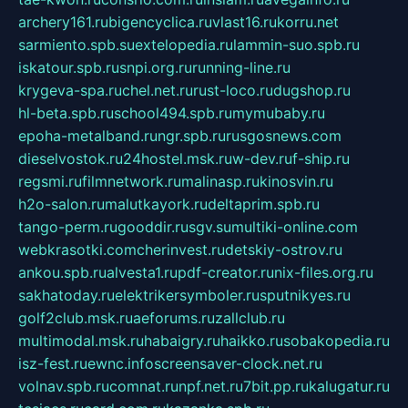
archery161.ru
bigencyclica.ru
vlast16.ru
korru.net
sarmiento.spb.su
extelopedia.ru
lammin-suo.spb.ru
iskatour.spb.ru
snpi.org.ru
running-line.ru
krygeva-spa.ru
chel.net.ru
rust-loco.ru
dugshop.ru
hl-beta.spb.ru
school494.spb.ru
mymubaby.ru
epoha-metalband.ru
ngr.spb.ru
rusgosnews.com
dieselvostok.ru
24hostel.msk.ru
w-dev.ru
f-ship.ru
regsmi.ru
filmnetwork.ru
malinasp.ru
kinosvin.ru
h2o-salon.ru
malutkayork.ru
deltaprim.spb.ru
tango-perm.ru
gooddir.ru
sgv.su
multiki-online.com
webkrasotki.com
cherinvest.ru
detskiy-ostrov.ru
ankou.spb.ru
alvesta1.ru
pdf-creator.ru
nix-files.org.ru
sakhatoday.ru
elektrikersymboler.ru
sputnikyes.ru
golf2club.msk.ru
aeforums.ru
zallclub.ru
multimodal.msk.ru
habaigry.ru
haikko.ru
sobakopedia.ru
isz-fest.ru
ewnc.info
screensaver-clock.net.ru
volnav.spb.ru
comnat.ru
npf.net.ru
7bit.pp.ru
kalugatur.ru