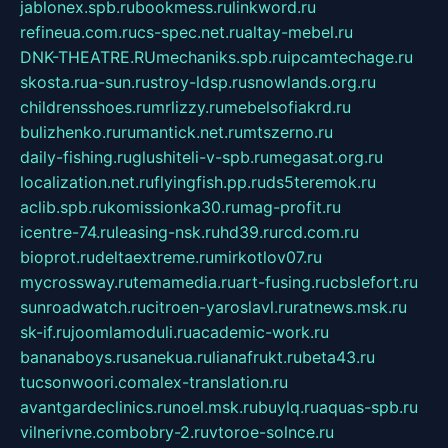
jablonex.spb.ru
bookmess.ru
linkword.ru
refineua.com.ru
cs-spec.net.ru
altay-mebel.ru
DNK-THEATRE.RU
mechaniks.spb.ru
ipcamtechage.ru
skosta.ru
a-sun.ru
stroy-ldsp.ru
snowlands.org.ru
childrensshoes.ru
mrlizzy.ru
mebelsofiakrd.ru
bulizhenko.ru
rumantick.net.ru
mtszerno.ru
daily-fishing.ru
glushiteli-v-spb.ru
megasat.org.ru
localization.net.ru
flyingfish.pp.ru
ds5teremok.ru
aclib.spb.ru
komissionka30.ru
mag-profit.ru
icentre-74.ru
leasing-nsk.ru
hd39.ru
rcd.com.ru
bioprot.ru
deltaextreme.ru
mirkotlov07.ru
mycrossway.ru
temamedia.ru
art-fusing.ru
cbslefort.ru
sunroadwatch.ru
citroen-yaroslavl.ru
ratnews.msk.ru
sk-if.ru
joomlamoduli.ru
academic-work.ru
bananaboys.ru
sanekua.ru
lianafrukt.ru
beta43.ru
tucsonwoori.com
alex-translation.ru
avantgardeclinics.ru
noel.msk.ru
buylq.ru
aquas-spb.ru
vilnerivne.com
bobry-2.ru
vtoroe-solnce.ru