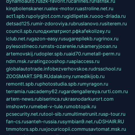
dynamoauto.ru
szk-favorit.ru
carlines.ru
flatnsk.ru
kingbolenskaner.ru
alex-motor.ru
astroline.net.ru
act1.spb.ru
polyglot.com.ru
gidlipetsk.ru
ooo-driada.ru
detsad125.ru
mir-zdoroviya.ru
bruslanovo.ru
siterem.ru
council.spb.ru
лодкипатриот.рф
kafekolizey.ru
iclub.net.ru
gazon-easy.ru
sugarepilekb.ru
grinox.ru
pylesostineco.ru
msts-ozarenie.ru
kameryjooan.ru
artemovskij.ru
dopler.spb.ru
aid70.ru
metall-perm.ru
ndm.msk.ru
ratingzooshop.ru
apiaccess.ru
globalautotrade.info
bezverhovskoe.ru
drsschool.ru
ZOOSMART.SPB.RU
dalakony.ru
medikijob.ru
remontt.spb.ru
photostudia.spb.ru
myragon.ru
terramia.ru
academy62.ru
gardengallereya.ru
rti.com.ru
artem-news.ru
biserinca.ru
krasnodarkurort.com
imshowtv.ru
mebel-v-tule.ru
mobtopik.ru
pcsecurity.net.ru
tool-sib.ru
multimetrunit.ru
sp-tour.ru
fan-cs.ru
santeh-russia.ru
symbian9.net.ru
DSHAIR.RU
tmmotors.spb.ru
xjocuricopii.com
musavtomat.msk.ru