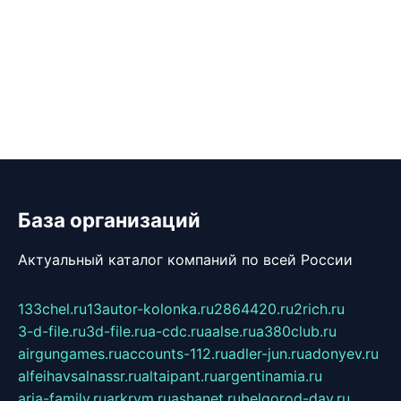
База организаций
Актуальный каталог компаний по всей России
133chel.ru
13autor-kolonka.ru
2864420.ru
2rich.ru
3-d-file.ru
3d-file.ru
a-cdc.ru
aalse.ru
a380club.ru
airgungames.ru
accounts-112.ru
adler-jun.ru
adonyev.ru
alfeihavsalnassr.ru
altaipant.ru
argentinamia.ru
aria-family.ru
arkrym.ru
ashanet.ru
belgorod-day.ru