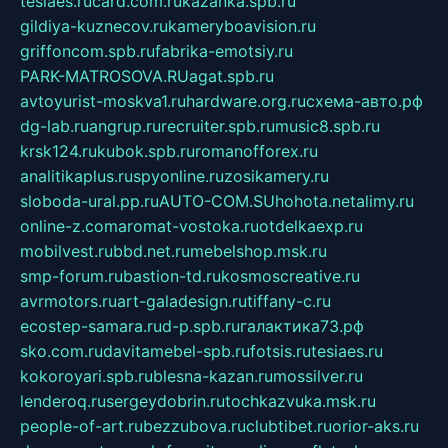
tesiaes.ru
card.com.ru
kazanka.spb.ru
gildiya-kuznecov.ru
kameryboavision.ru
griffoncom.spb.ru
fabrika-emotsiy.ru
PARK-MATROSOVA.RU
agat.spb.ru
avtoyurist-moskva1.ru
hardware.org.ru
схема-авто.рф
dg-lab.ru
angrup.ru
recruiter.spb.ru
music8.spb.ru
krsk124.ru
kubok.spb.ru
romanofforex.ru
analitikaplus.ru
spyonline.ru
zosikamery.ru
sloboda-ural.pp.ru
AUTO-COM.SU
hohota.net
alimy.ru
online-z.com
aromat-vostoka.ru
otdelkaexp.ru
mobilvest.ru
bbd.net.ru
mebelshop.msk.ru
smp-forum.ru
bastion-td.ru
kosmoscreative.ru
avrmotors.ru
art-galadesign.ru
tiffany-c.ru
ecostep-samara.ru
d-p.spb.ru
галактика73.рф
sko.com.ru
davitamebel-spb.ru
fotsis.ru
tesiaes.ru
kokoroyari.spb.ru
blesna-kazan.ru
mossilver.ru
lenderoq.ru
sergeydobrin.ru
tochkazvuka.msk.ru
people-of-art.ru
bezzubova.ru
clubtibet.ru
orior-aks.ru