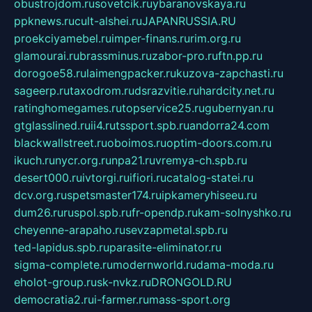
obustrojdom.ru
sovetcik.ru
ybaranovskaya.ru
ppknews.ru
cult-alshei.ru
JAPANRUSSIA.RU
proekciyamebel.ru
imper-finans.ru
rim.org.ru
glamourai.ru
brassminus.ru
zabor-pro.ru
ftn.pp.ru
dorogoe58.ru
laimengpacker.ru
kuzova-zapchasti.ru
sageerp.ru
taxodrom.ru
dsrazvitie.ru
hardcity.net.ru
ratinghomegames.ru
topservice25.ru
gubernyan.ru
gtglasslined.ru
ii4.ru
tssport.spb.ru
andorra24.com
blackwallstreet.ru
oboimos.ru
optim-doors.com.ru
ikuch.ru
nycr.org.ru
npa21.ru
vremya-ch.spb.ru
desert000.ru
ivtorgi.ru
ifiori.ru
catalog-statei.ru
dcv.org.ru
spetsmaster174.ru
ipkameryhiseeu.ru
dum26.ru
ruspol.spb.ru
fr-opendp.ru
kam-solnyshko.ru
cheyenne-arapaho.ru
sevzapmetal.spb.ru
ted-lapidus.spb.ru
parasite-eliminator.ru
sigma-complete.ru
modernworld.ru
dama-moda.ru
eholot-group.ru
sk-nvkz.ru
DRONGOLD.RU
democratia2.ru
i-farmer.ru
mass-sport.org