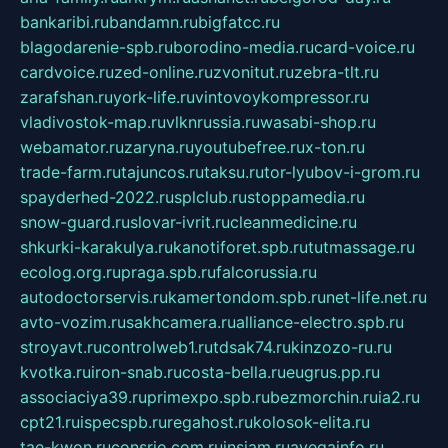
bankaribi.ru
bandamn.ru
bigfatcc.ru
blagodarenie-spb.ru
borodino-media.ru
card-voice.ru
cardvoice.ru
zed-online.ru
zvonitut.ru
zebra-tlt.ru
zarafshan.ru
york-life.ru
vintovoykompressor.ru
vladivostok-map.ru
vlknrussia.ru
wasabi-shop.ru
webamator.ru
zaryna.ru
youtubefree.ru
x-ton.ru
trade-farm.ru
tajuncos.ru
taksu.ru
tor-lyubov-i-grom.ru
spayderhed-2022.ru
splclub.ru
stoppamedia.ru
snow-guard.ru
slovar-ivrit.ru
cleanmedicine.ru
shkurki-karakulya.ru
kanotiforet.spb.ru
tutmassage.ru
ecolog.org.ru
praga.spb.ru
falcorussia.ru
autodoctorservis.ru
kamertondom.spb.ru
net-life.net.ru
avto-vozim.ru
sakhcamera.ru
alliance-electro.spb.ru
stroyavt.ru
controlweb1.ru
tdsak74.ru
kinzozo-ru.ru
kvotka.ru
iron-snab.ru
costa-bella.ru
eugrus.pp.ru
associaciya39.ru
primexpo.spb.ru
bezmorchin.ru
ia2.ru
cpt21.ru
ispecspb.ru
regahost.ru
kolosok-elita.ru
tae-kwon.ru
consrio.com.ru
insiam.ru
avegainfo.ru